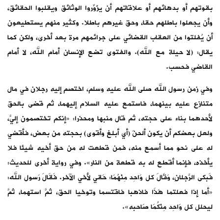
بقوتهم أو بدهائهم أو علاقاتهم أن يزَوِّروا الوثائق ويقلبوا الحقائق،
وأن يجعلوا باطلهم حقا، وحق غيرهم باطلا. وكثير منهم يستطيعون
أن يُفلتوا من العقاب القضائي على جرائمهم مرة بعد أخرى، ولكن كما
يقال: (لا حيلة مع الله). والفتوى تضع الإنسان أمام الله، لا أمام
القاضي فحسب.
وفي زمن رسول الله صلى الله عليه وسلم، اختصم إليه رجلان في مال
متنازع عليه بينهما، فاستمع عليه السلام إليهما، ثم قضى بالحق
لأحدهما بناء على حجته، ثم قال منبها ومحذرا: «إنكم تختصمون إليَّ،
ولعل بعضكم أن يكون ألحنَ (أي أبلغ وأقوى) بحجته من بعض، فأقضي
له على نحو مما أسمع منه، فمن قطعت له من حق أخيه شيئا فلا
يأخذه، فإنما أقطع له به قطعة من النار». وفي رواية أخرى للحديث:
فَبكى الرّجلَانِ، وَقَالَ كل وَاحِد مِنْهُمَا: حَقي لأخي الآخر. فَقَالَ رَسول الله:
«أما إِذا فعلتما هَذَا فاذهبا فاقتسما وتوخيا الحق، ثمَّ استهما، ثمَّ
ليحلل كل وَاحِد مِنْكُمَا صَاحبه».