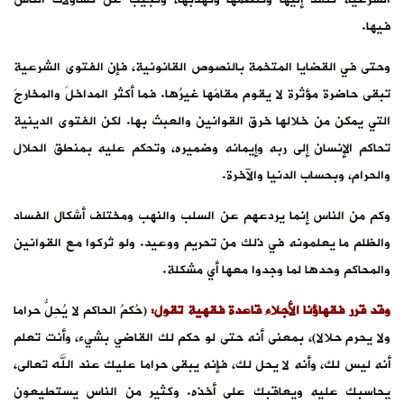
فيها.
وحتى في القضايا المتخمة بالنصوص القانونية، فإن الفتوى الشرعية
تبقى حاضرة مؤثرة لا يقوم مقامَها غيرُها. فما أكثر المداخلَ والمخارجَ
التي يمكن من خلالها خرق القوانين والعبث بها. لكن الفتوى الدينية
تحاكم الإنسان إلى ربه وإيمانه وضميره، وتحكم عليه بمنطق الحلال
والحرام، وبحساب الدنيا والآخرة.
وكم من الناس إنما يردعهم عن السلب والنهب ومختلف أشكال الفساد
والظلم ما يعلمونه في ذلك من تحريم ووعيد. ولو تُركوا مع القوانين
والمحاكم وحدها لما وجدوا معها أي مشكلة.
وقد قرر فقهاؤنا الأجلاء قاعدة فقهية تقول:
(حُكمُ الحاكم لا يُحِلُّ حراما
ولا يحرم حلالا)، بمعنى أنه حتى لو حكم لك القاضي بشيء، وأنت تعلم
أنه ليس لك، وأنه لا يحل لك، فإنه يبقى حراما عليك عند الله تعالى،
يحاسبك عليه ويعاقبك على أخذه. وكثير من الناس يستطيعون