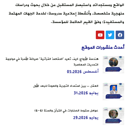
الواقع ومستجداته واستبصار المستقبل من خلال بحوث ودراسات
منهجية متخصصة، وأنشطة إعلامية مدروسة؛ لخدمة الجهات المهتمة
والمستفيدة؛ وفق القيم الحاكمة للمؤسسة.
أحدث منشورات الموقع
هندسة الأرواح: كيف تُعيد “المقاصدُ القرآنية” صياغةَ الأسرة في مواجهة
التحديات المعاصرة
أغسطس 05,2026
العقل .. بين استمداد التجربة والعودة للبعد الأول
يوليو 31,2026
عوامل سقوط الحضارات في القرآن والسنة (6-6)
يوليو 29,2026