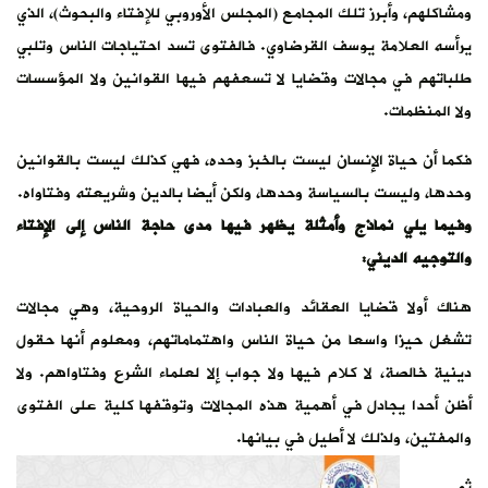
ومشاكلهم، وأبرز تلك المجامع (المجلس الأوروبي للإفتاء والبحوث)، الذي
يرأسه العلامة يوسف القرضاوي. فالفتوى تسد احتياجات الناس وتلبي
طلباتهم في مجالات وقضايا لا تسعفهم فيها القوانين ولا المؤسسات
ولا المنظمات.
فكما أن حياة الإنسان ليست بالخبز وحده، فهي كذلك ليست بالقوانين
وحدها، وليست بالسياسة وحدها، ولكن أيضا بالدين وشريعته وفتاواه.
وفيما يلي نماذج وأمثلة يظهر فيها مدى حاجة الناس إلى الإفتاء
والتوجيه الديني:
هناك أولا قضايا العقائد والعبادات والحياة الروحية، وهي مجالات
تشغل حيزا واسعا من حياة الناس واهتماماتهم، ومعلوم أنها حقول
دينية خالصة، لا كلام فيها ولا جواب إلا لعلماء الشرع وفتاواهم. ولا
أظن أحدا يجادل في أهمية هذه المجالات وتوقفها كلية على الفتوى
والمفتين، ولذلك لا أطيل في بيانها.
ثم