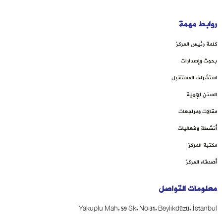
روابط مهمة
كلمة رئيس المركز
بحوث وإصدارات
استشراف المستقبل
السنن الإلهية
مقالات ومراجعات
أنشطة وفعاليات
مكتبة المركز
أصدقاء المركز
معلومات التواصل
Yakuplu Mah, 59 Sk, No:31, Beylikdüzü, İstanbul