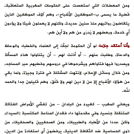
ومن المعضلات التي استعصت على الحكومات المغربية المتعاقبة،
قضية ما يسمى ب»الموظفين الأشباح»، وهم آلاف الموظفين الذين
يتقاضون رواتبهم منذ سنين عديدة، ولكنهم لا يعملون شيئا ولا يؤدون
أي خدمة، وبعضهم لا يُدرَى من هم ولا أين هم.
وأنا أعتقد جازما:
لو أن الحكومة لجأت إلى العلماء والخطباء والوعاظ
والدعاة، وطلبت منهم – أو أذنت لهم – أن يتناولوا هذه المسألة
ويصدروا فيها فتاواهم ويشرحوها في دروسهم وخطبهم عبر المساجد،
ومن خلال وسائل الإعلام، لانتهت المشكلة في فترة وجيزة، ولما بقي
من هؤلاء الأشباح إلا من لا دين لهم ولا خُلُق، وهم قليلون جدا والحمد
لله.
ويعاني المغرب – كغيره من البلدان – من تفشي الأمراض الفتاكة
المتنقلة جنسيا، وفي مقدمتها داء فقدان المناعة المكتسبة (السيدا)،
ولكن عددا من الأطباء والطبيبات، ومن الصحفيين والصحفيات، من
ذوي الحساسية ضد الثقافة الدينية، يرفضون أي استفادة من الدين،