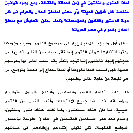
لماذا الفتوى والمُفتون في زمن الحداثة والثقافة، ومع وجود قوانين
منظمة لكل شؤون الحياة؟ وأي معنى لمنطق الحلال والحرام في ظل
دولة الدستور والقانون والمؤسسات؟ وكيف يمكن التعايش مع منطق
الحلال والحرام في عصر الحريات؟
ولعل أول ما يجب الانتباه إليه في موضوع الفتوى وسببِ وجودها
وكثرة انتشارها هو أن الفتوى إنما تأتي بطلب من الناس، تعبيرا عن
حاجتهم إليها. فالفتوى إنما توجد وتكثر بقدر طلب الناس لها وحرصهم
عليها، فهي ليست شيئا مفروضا أو شيئا يحتاج إلى دعاية وترويج، بل
هي نابعة من حاجة الناس وطلبهم.
فلو كانت ثقافة العصر وفلسفته، وأفكاره وأنواره، وقوانينه
ومؤسساته، قد سدَّت جميع الاحتياجات وأغنت الناس عن الفتوى
الدينية، لما كان هناك مستفتون، ولما كانت هناك فتوى ومُفتون.
واليوم نجد حتى المسلمين المقيمين في البلدان الغربية يؤسسون
المجامع الفقهية، لكي تتولى إفتاءهم وإرشادهم في مسائلهم