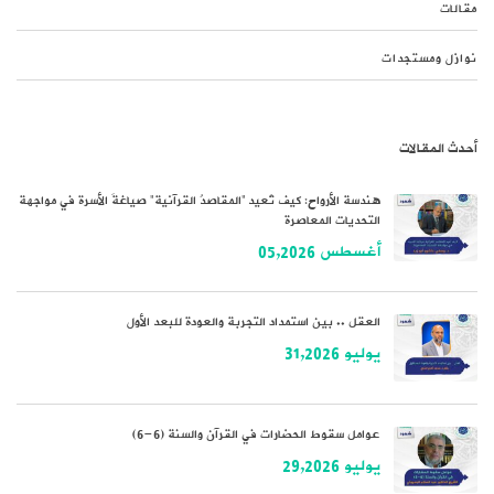
مقالات
نوازل ومستجدات
أحدث المقالات
هندسة الأرواح: كيف تُعيد “المقاصدُ القرآنية” صياغةَ الأسرة في مواجهة
التحديات المعاصرة
أغسطس 05,2026
العقل .. بين استمداد التجربة والعودة للبعد الأول
يوليو 31,2026
عوامل سقوط الحضارات في القرآن والسنة (6-6)
يوليو 29,2026