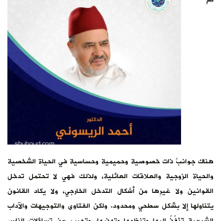
هناك جوانبُ ذات خصوصية وحميمية وحساسية في الحياة الشخصية
والحياة الزوجية والعلاقات العائلية، ولذلك فهي لا تحتمل تدخل
القوانين ولا غيرِها من أشكال التدخل الخارجي، ولا يكاد القانون
يتناولها إلا بشكل سطحي ومحدود. ولكن الفتاوى والتوجيهات والآداب
الشرعية تَنْفُذُ إليها وتنظمها وتهذبها، وتجيب عن تساؤلات الناس