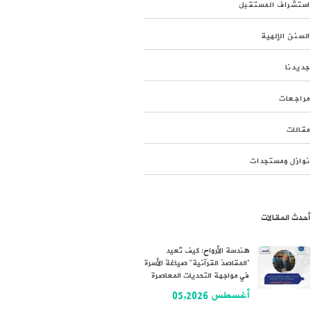
استشراف المستقبل
السنن الإلهية
جديدنا
مراجعات
مقالات
نوازل ومستجدات
أحدث المقالات
هندسة الأرواح: كيف تُعيد
“المقاصدُ القرآنية” صياغةَ الأسرة
في مواجهة التحديات المعاصرة
أغسطس 05,2026