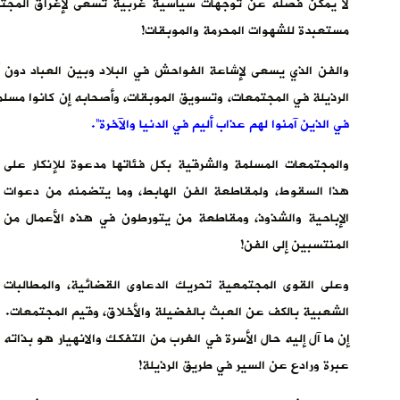
لا يمكن فصله عن توجهات سياسية غربية تسعى لإغراق المجتم
مستعبدة للشهوات المحرمة والموبقات!
والفن الذي يسعى لإشاعة الفواحش في البلاد وبين العباد دون أ
الرذيلة في المجتمعات، وتسويق الموبقات، وأصحابه إن كانوا م
في الذين آمنوا لهم عذاب أليم في الدنيا والآخرة”.
والمجتمعات المسلمة والشرقية بكل فئاتها مدعوة للإنكار على
هذا السقوط، ولمقاطعة الفن الهابط، وما يتضمنه من دعوات
الإباحية والشذوذ، ومقاطعة من يتورطون في هذه الأعمال من
المنتسبين إلى الفن!
وعلى القوى المجتمعية تحريك الدعاوى القضائية، والمطالبات
الشعبية بالكف عن العبث بالفضيلة والأخلاق، وقيم المجتمعات.
إن ما آل إليه حال الأسرة في الغرب من التفكك والانهيار هو بذاته
عبرة ورادع عن السير في طريق الرذيلة!