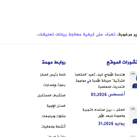
تعرّف على كيفية معالجة بيانات تعليقك
.
شورات الموقع
روابط مهمة
هندسة الأرواح: كيف تُعيد “المقاصدُ
كلمة رئيس المركز
القرآنية” صياغةَ الأسرة في مواجهة
بحوث وإصدارات
التحديات المعاصرة
أغسطس 05,2026
استشراف المستقبل
السنن الإلهية
العقل .. بين استمداد التجربة
والعودة للبعد الأول
مقالات ومراجعات
يوليو 31,2026
أنشطة وفعاليات