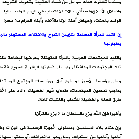
وعندما تشترك هناك عوامل من فساد العقيدة وتحريف الشريعة
وانحلال الأخلاق؛فستأتي حالات الاغتصاب في اليوم الواحد والبلد
الواحد بالمئات، وإجهاض أجنة الزنا بالآلاف، وأبناء الحرام بلا حصر!
إن الكيد للمرأة المسلمة بتزيين التبرج والاختلاط المستهتر بال
وطهارتها!
والكيد للمجتمعات العربية بالمرأة المتهتكة وعَرضِها كبضاعة 
تلك المجتمعات المحافظة، ولو على فطرتها البشرية السوية فقط!
وعلى مؤسسة الأسرة المسلمة أولا، ومؤسسات المجتمع المستقلة 
بواجب تحصين المجتمعات، وتعزيز قيم الفضيلة، والرد على الأفكا
طرق العفة والفضيلة للشباب والفتيات كافة.
وأخيرا فإن الله يزع بالسلطان ما لا يزع بالقرآن!
وإن حكام بلاد المسلمين ومسئولي الأجهزة الرسمية في الوزرات 
أباحوا وأتاحوا من المنكرات، وبما روجوا للانحرافات، أو سكتوا عنها 