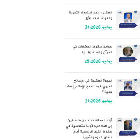
العقل .. بين استمداد التجربة
والعودة للبعد الأول
يوليو 31,2026
عوامل سقوط الحضارات في
القرآن والسنة (6-6)
يوليو 29,2026
الهجرة العقلية في الإصلاح
النبوي: كيف صنع الإسلام إنسانًا
جديدًا؟
يوليو 21,2026
أزمة العدالة تمتد من فلسطين
إلى الملاعب: قراءة مقاصدية في
سقوط القيم الرياضية أمام
منطق القوة والشهرة