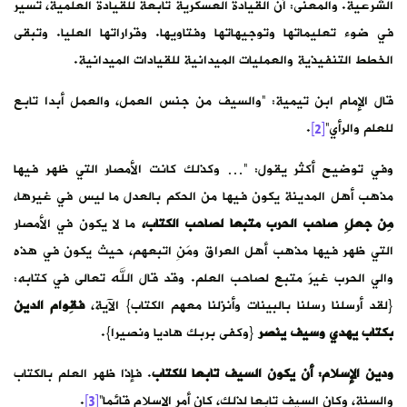
الشرعية. والمعنى: أن القيادة العسكرية تابعة للقيادة العلمية، تسير
في ضوء تعليماتها وتوجيهاتها وفتاويها. وقراراتها العليا. وتبقى
الخطط التنفيذية والعمليات الميدانية للقيادات الميدانية.
قال الإمام ابن تيمية: “والسيف من جنس العمل، والعمل أبدا تابع
للعلم والرأي”
[2]
.
وفي توضيح أكثر يقول: “… وكذلك كانت الأمصار التي ظهر فيها
مذهب أهل المدينة يكون فيها من الحكم بالعدل ما ليس في غيرها،
مِن جعلِ صاحب الحرب متبعا لصاحب الكتاب،
ما لا يكون في الأمصار
التي ظهر فيها مذهب أهل العراق ومَنِ اتبعهم، حيث يكون في هذه
والي الحرب غيرَ متبع لصاحب العلم. وقد قال الله تعالى في كتابه:
{لقد أرسلنا رسلنا بالبينات وأنزلنا معهم الكتاب} الآية،
فقِوام الدين
بكتاب يهدي وسيف ينصر
{وكفى بربك هاديا ونصيرا}.
ودين الإسلام: أن يكون السيف تابعا للكتاب
. فإذا ظهر العلم بالكتاب
والسنة، وكان السيف تابعا لذلك، كان أمر الإسلام قائما”
[3]
.