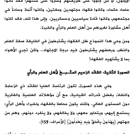
الأولون، أو من جاؤوا على طريقتهم وساروا على سنتهم؛ فقد كانوا
علماء حكماء، وكانوا فقهاء مجتهدين ومفتين، وكانوا أئمة وسادةً في
مجتمعهم، وكانوا قادة سياسيين وعسكريين. وإلى هذا كله، فقد كانوا
أهل مشاورة لغيرهم من أهل العلم والرأي والخبرة.
ومن وحي هذا النموذج ظل الفقهاء يشترطون في الخليفة صفة العلم
والنظر، وبعضهم يشترطون فيه درجة الاجتهاد.. ولكن تجري الأهواء
بما لا يشتهيه الفقهاء!
الصورة الثانية: القائد الزعيم المتّـبِـعُ لأهل العلم والرأي
وفي هذه الصورة، تكون الرئاسة العليا للقائد ذي الزعامة
والنفاذ، بفضل قدراته القيادية، مع أن مؤهلاته العلمية والفكرية
دون المستوى العالي. ولكنه يكون محاطا بالفقهاء ولخبراء وأهل الرأي؛
يستمع إليهم، ويتحاور معهم، ولا يخالفهم، ولا ينفرد دونهم. وهم من
جهتهم {يَهْدُونَ بِالْحَقِّ وَبِهِ يَعْدِلُونَ} [الأعراف: 159].