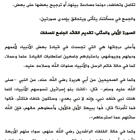
تكامل وتعاضد، دونما مصادمة بينها، أو ترجيح بعضها على بعض.
والجمع في مسألتنا، يتأتى ويتحقق بإحدى صورتين:
الصورة الأولى والمثلى: تقديم القائد الجامع للصفات
وأعلى درجاتها هي التي تجسدت في قيادة بعض الأنبياء لأُممهم
ودولهم وجيوشهم، باعتبارهم جامعين لمتطلبات القيادة علما وعملا،
كما في حالة خاتم الرسل والأنبياء صلوات الله وسلامه عليه.
وكما في الصحيحين عن أبي هريرة رضي الله عنه، عن النبي -صلى
الله عليه وسلم- قال: «كانت بنو إسرائيل تسوسهم الأنبياء؛ كلما
هلك نبي خلَفه نبي، وإنه لا نبي بعدي. وستكون خلفاء فتكثر. قالوا
فما تأمرنا؟ قال: فُوا ببيعة الأول فالأول، وأعطوهم حقهم، فإن الله
سائلهم عما استرعاهم».
وكما في حالة الخلفاء الراشدين رضي الله عنهم، سواء منهم الأربعة