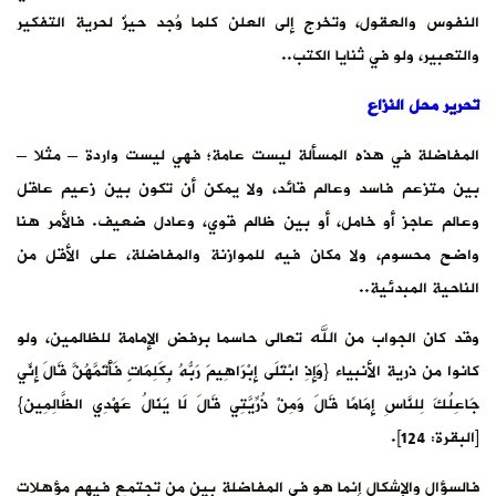
النفوس والعقول، وتخرج إلى العلن كلما وُجد حيزٌ لحرية التفكير
والتعبير، ولو في ثنايا الكتب..
تحرير محل النزاع
المفاضلة في هذه المسألة ليست عامة؛ فهي ليست واردة – مثلا –
بين متزعم فاسد وعالم قائد، ولا يمكن أن تكون بين زعيم عاقل
وعالم عاجز أو خامل، أو بين ظالم قوي، وعادل ضعيف. فالأمر هنا
واضح محسوم، ولا مكان فيه للموازنة والمفاضلة، على الأقل من
الناحية المبدئية..
وقد كان الجواب من الله تعالى حاسما برفض الإمامة للظالمين، ولو
كانوا من ذرية الأنبياء {وَإِذِ ابْتَلَى إِبْرَاهِيمَ رَبُّهُ بِكَلِمَاتٍ فَأَتَمَّهُنَّ قَالَ إِنِّي
جَاعِلُكَ لِلنَّاسِ إِمَامًا قَالَ وَمِنْ ذُرِّيَّتِي قَالَ لَا يَنَالُ عَهْدِي الظَّالِمِين}
[البقرة: 124].
فالسؤال والإشكال إنما هو في المفاضلة بين من تجتمع فيهم مؤهلات