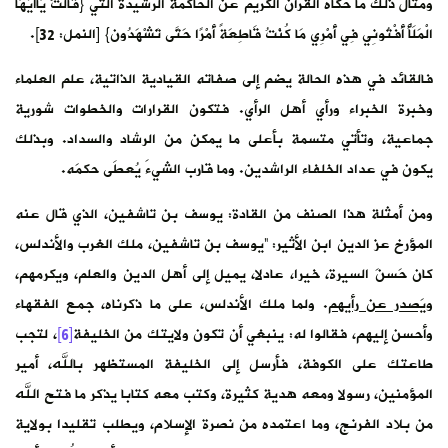
ومثال ذلك ما حكاه القرآن الكريم عن الحاكمة الرشيدة التي {قالتْ يَاأَيُّهَا
الْمَلَأُ أَفْتُونِي فِي أَمْرِي مَا كُنْتُ قَاطِعَةً أَمْرًا حَتَّى تَشْهَدُون} [النمل: 32].
فالقائد في هذه الحالة يضم إلى صفاته القيادية الذاتية، علم العلماء
وخبرة الخبراء ورأي أهل الرأي. فتكون القرارات والخطوات شورية
جماعية، وتأتي متسمة بأعلى ما يمكن من الرشاد والسداد. وبذلك
يكون في عداد الخلفاء الراشدين. وما قارب الشيءَ يُعطَى حكمَه.
ومن أمثلة هذا الصنف من القادة: يوسف بن تاشفين، الذي قال عنه
المؤرخ عز الدين ابن الأثير: “يوسف بن تاشفين، ملك الغرب والأندلس،
كان حَسنَ السيرة، خيرا، عادلا، يميل إلى أهل الدين والعلم، ويكرمهم،
ويَصدر عن رأيهم
. ولما ملك الأندلس، على ما ذكرناه، جمع الفقهاء
وأحسن إليهم، فقالوا له: ينبغي أن تكون ولايتك من الخليفة
[6]
، لتجب
طاعتك على الكوفة، فأرسل إلى الخليفة المستظهر بالله، أمير
المؤمنين، رسولا ومعه هدية كثيرة، وكتب معه كتابا يذكر ما فتح الله
من بلاد الفرنج، وما اعتمده من نصرة الإسلام، ويطلب تقليدا بولاية