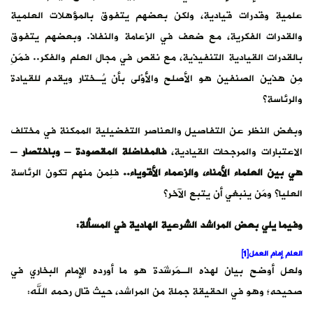
علمية وقدرات قيادية، ولكن بعضهم يتفوق بالمؤهلات العلمية
والقدرات الفكرية، مع ضعف في الزعامة والنفاذ. وبعضهم يتفوق
بالقدرات القيادية التنفيذية، مع نقص في مجال العلم والفكر.. فمَنِ
مِن هذين الصنفين هو الأصلح والأَوْلى بأن يُـختار ويقدم للقيادة
والرئاسة؟
وبغض النظر عن التفاصيل والعناصر التفضيلية الممكنة في مختلف
الاعتبارات والمرجحات القيادية،
فالمفاضلة المقصودة – وباختصار –
هي بين العلماء الأمناء، والزعماء الأقوياء..
فلِمن منهم تكون الرئاسة
العليا؟ ومَن ينبغي أن يتبع الآخر؟
وفيما يلي بعض المراشد الشرعية الهادية في المسألة:
العلم إمام العمل
[1]
ولعل أوضح بيان لهذه الـمَرشَدة هو ما أورده الإمام البخاري في
صحيحه؛ وهو في الحقيقة جملة من المراشد، حيث قال رحمه الله: