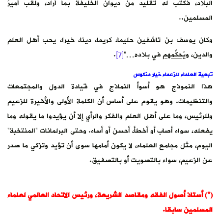
البلاد، فكتب له تقليد من ديوان الخليفة بما أراد، ولُقب أميرَ
المسلمين..
وكان يوسف بن تاشفين حليما، كريما، دينا، خيرا، يحب أهل العلم
والدين،
ويُحكِّمهم
في بلاده…”
[7]
.
تبعية العلماء للزعماء خيار منكوس
هذا النموذج هو أسوأ النماذج في قيادة الدول والمجتمعات
والتنظيمات. وهو يقوم على أساس أن الكلمة الأولى والأخيرة للزعيم
وللرئيس، وما على أهل العلم والفكر والرأي إلا أن يؤيدوا ما يقوله وما
يفعله، سواء أصاب أو أخطأ، أحسن أو أساء. وحتى البرلمانات “المنتخبة”
اليوم، مثل مجامع العلماء، لا يكون أمامها سوى أن تؤيد وتزكي ما صدر
عن الزعيم، سواء بالتصويت أو بالتصفيق.
(*) أستاذ أصول الفقه ومقاصد الشريعة، ورئيس الاتحاد العالمي لعلماء
المسلمين سابقا.