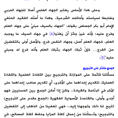
وعلى هذا الأساس يعتبر الجهاد العلمي أصلا للجهاد الحربي
وضابطا لسياسته وأحكامه الشرعية. وهذا ما أصَّلَه الفقيه الحنفي
الإمام أبو بكر الجصاص بقوله: “الجهاد بالسيف مبنيٌّ على جهاد العلم
وفرع عليه؛ لأنه غيرُ جائز أن يَعْدُوا
[4]
في جهاد السيف ما يوجبه
العلم. فجهاد العلم أصل، وجهاد النفس فرع. والأصل أولى بالتفضيل
عن الفرع… فإنَّ ثبات الجهاد بثبات العلم وأنه فرع له ومبني
عليه”
[5]
.
الجمع مقدَّم على الترجيح
مسألتنا قائمة على الموازنة والترجيح بين الكفاءة العلمية والكفاءة
العملية، لتقديم إحداهما على الأخرى، أي تقديم صاحب إحداهما على
الآخر في الرئاسة والقيادة.. ولكن إذا أمكن الجمع بين الحسنيين فهو
أجدى وأولى. والقاعدة الأصولية الفقهية (الجمع مقدم على الترجيح)
تتيح لنا ذلك وتوجهنا إليه.. فهي تعفينا من الذهاب إلى التفضيل
والترجيح؛ وتُـمكِّننا من إعمال كافة المزايا وحفظ كافة المصالح، في