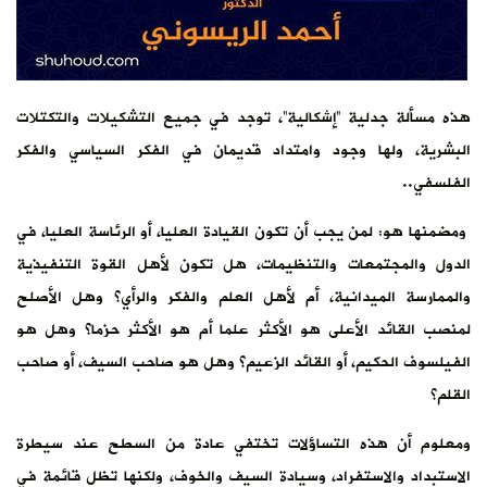
هذه مسألة جدلية “إشكالية”، توجد في جميع التشكيلات والتكتلات
البشرية، ولها وجود وامتداد قديمان في الفكر السياسي والفكر
الفلسفي..
ومضمنها هو: لمن يجب أن تكون القيادة العليا، أو الرئاسة العليا، في
الدول والمجتمعات والتنظيمات، هل تكون لأهل القوة التنفيذية
والممارسة الميدانية، أم لأهل العلم والفكر والرأي؟ وهل الأصلح
لمنصب القائد الأعلى هو الأكثر علما أم هو الأكثر حزما؟ وهل هو
الفيلسوف الحكيم، أو القائد الزعيم؟ وهل هو صاحب السيف، أو صاحب
القلم؟
ومعلوم أن هذه التساؤلات تختفي عادة من السطح عند سيطرة
الاستبداد والاستفراد، وسيادة السيف والخوف، ولكنها تظل قائمة في