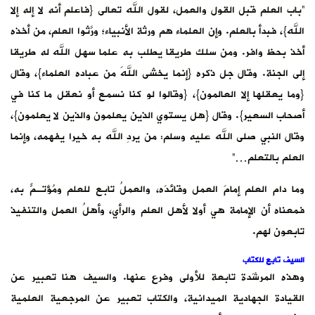
“باب العلم قبل القول والعمل، لقول الله تعالى {فاعلم أنه لا إله إلا
الله}، فبدأ بالعلم. وإن العلماء هم ورثة الأنبياء؛ ورَّثوا العلم، من أخذه
أخذ بحظ وافر. ومن سلك طريقا يطلب به علما سهل الله له طريقا
إلى الجنة. وقال جل ذكره {إنما يخشى اللهَ من عباده العلماء}، وقال
{وما يعقلها إلا العالمون}، {وقالوا لو كنا نسمع أو نعقل ما كنا في
أصحاب السعير}. وقال {هل يستوي الذين يعلمون والذين لا يعلمون}،
وقال النبي صلى الله عليه وسلم: من يردِ الله به خيرا يفهمه، وإنما
العلم بالتعلم…”
وما دام العلم إمامَ العمل وقائدَه، والعملُ تابع للعلم ومُؤتـمٌّ به،
فمعناه أن الإمامة هي أولا لأهل العلم والرأي، وأهلُ العمل والتنفيذ
تابعون لهم.
السيف تابع للكتاب
وهذه المرشَدة تابعة للأولى وفرع عنها. والسيف هنا تعبير عن
القيادة الجهادية الميدانية، والكتاب تعبير عن المرجعية العلمية