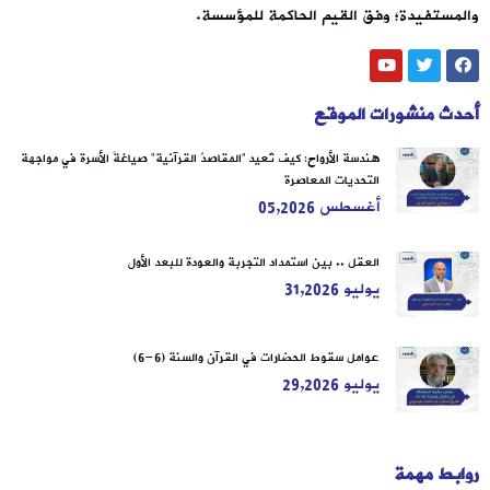
والمستفيدة؛ وفق القيم الحاكمة للمؤسسة.
أحدث منشورات الموقع
هندسة الأرواح: كيف تُعيد “المقاصدُ القرآنية” صياغةَ الأسرة في مواجهة
التحديات المعاصرة
أغسطس 05,2026
العقل .. بين استمداد التجربة والعودة للبعد الأول
يوليو 31,2026
عوامل سقوط الحضارات في القرآن والسنة (6-6)
يوليو 29,2026
روابط مهمة