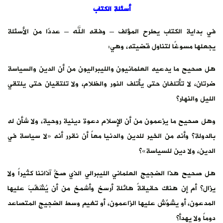
أسئلة الكتاب
في بداية الكتاب يطرح المؤلف – وفقه الله – عددًا من الأسئلة
يجعلها مسوغًا لتناول قضيته، وهي:
هل صحيح ما يدعيه العلمانيون والليبراليون من أن الدين والسياسة
ضرتان، لا تأتلفان حتى يأتلف النور والظلام، ولا تلتقيان حتى يلتقي
الليل والنهار؟
وهل صحيح ما يزعمون من أن الإسلام دعوة دينية روحية، ولا شأن له
بالدولة؟ وأنه من الخير للدين والدنيا معاً أن نقرر أنه «لا سياسة في
الدين، ولا دين للسياسة»؟
هل صحيح هذا الضجيج العلماني الليبرالي الذي صخَّ آذاننا كثيراً ولا
يزال؟ أم إن هناك حقيقةً هائلة أرسخ وأشمخ من أن يُشَغِّبَ عليها
المدعون، أو يشوِّش عليها الزاعمون، أو تغيم وسط الضجيج المتصاعد
دوماً ولا يهدأ؟