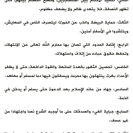
الثاني: تنفيذ الأحكام بين المتشاجرين، وقطع الخصام بينهم، حتى
تظهر النصفة، فلا يتعدى ظالم ولا يضعف مظلوم.
الثالث: حماية البيضة والذب عن الحوزة؛ ليتصرف الناس في المعايش،
وينتشروا في الأسفار آمنين.
الرابع: إقامة الحدود التي تصان بها محارم الله تعالى عن الانتهاك،
وتحفظ حقوق عباده من إتلاف واستهلاك.
الخامس: تحصين الثغور بالعدة المانعة والقوة الدافعة، حتى لا يظفر
الأعداء بغرة، ينتهكون بها محرما، ويسفكون فيها دما لمسلم أو معاهد.
السادس: جهاد من عاند الإسلام بعد الدعوة حتى يسلم أو يدخل في
الذمة.
السابع: جباية الفيء والصدقات على ما أوجبه الشرع نصا واجتهادا من
غیر عسف.