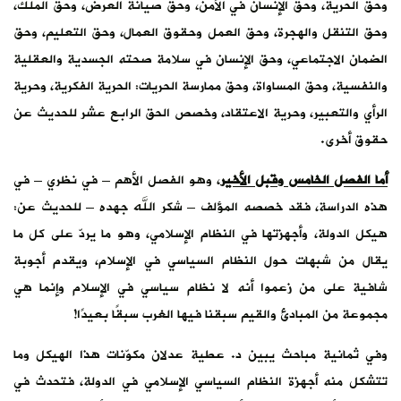
وحق الحرية، وحق الإنسان في الأمن، وحق صيانة العرض، وحق الملك،
وحق التنقل والهجرة، وحق العمل وحقوق العمال، وحق التعليم، وحق
الضمان الاجتماعي، وحق الإنسان في سلامة صحته الجسدية والعقلية
والنفسية، وحق المساواة، وحق ممارسة الحريات: الحرية الفكرية، وحرية
الرأي والتعبير، وحرية الاعتقاد، وخصص الحق الرابع عشر للحديث عن
حقوق أخرى.
أما الفصل الخامس وقبل الأخير
، وهو الفصل الأهم – في نظري – في
هذه الدراسة، فقد خصصه المؤلف – شكر الله جهده – للحديث عن:
هيكل الدولة، وأجهزتها في النظام الإسلامي، وهو ما يردّ على كل ما
يقال من شبهات حول النظام السياسي في الإسلام، ويقدم أجوبة
شافية على من زعموا أنه لا نظام سياسي في الإسلام وإنما هي
مجموعة من المبادئ والقيم سبقنا فيها الغرب سبقًا بعيدًا!
وفي ثمانية مباحث يبين د. عطية عدلان مكوّنات هذا الهيكل وما
تتشكل منه أجهزة النظام السياسي الإسلامي في الدولة، فتحدث في