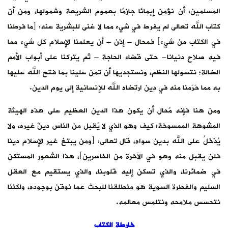
المسلمين: أن نؤمن إيمانًا جازمًا بعموم الشريعة وشمولها، ومن أن
كتاب الله تعالى لم يفرط في شيء مما لا غنى للبشرية عنه: ﴿ما فرطنا
في الكتاب من شيء﴾ فمحال – إذن – أن يعلمنا الإسلام كل شيء مما
فيه صلاح دنيانا- حتى قضاء الحاجة – ثم يتركنا على أبواب الأمم
الضالة؛ نتسولها النظم، ونستجديها أن تمن علينا بما فتح الله عليها
به مما حَرَمنا منه في دين ارتضاه الله للإنسانية إلى يوم الدين.
ومن هنا فإنه مُحال أن يكون هذا الدين العظيم على هذه الهيئة
المشوهة الممسوخة؛ كيف وهو الذي لا يُقبل من الناس دينٌ غيره، ولا
يُدْخَلُ على الله بدين سواه، قال تعالى: ﴿ومن يبتغ غير الإسلام دينا
فلن يقبل منه وهو في الآخرة من الخاسرين﴾، هذا الشعور المستكن
في ضمائرنا، والذي تسكن إليه قلوبنا، والذي يستقيم مع العقل
السليم والفطرة السوية هو منطلقنا للبحث عما نوقن بوجوده، ولكننا
نتحسس ملامحه ونتلمس معالمه.
خارطة الكتاب