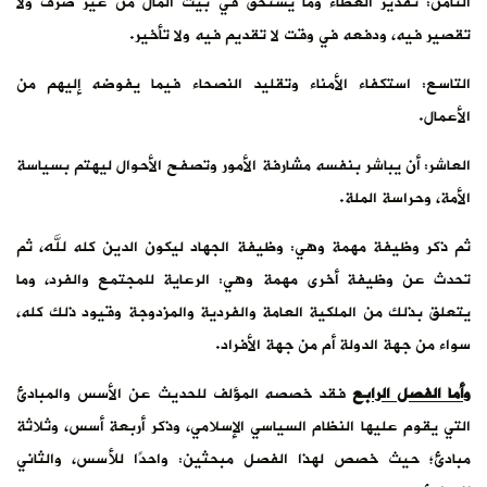
الثامن: تقدير العطاء وما يستحق في بيت المال من غير صرف ولا
تقصير فيه، ودفعه في وقت لا تقديم فيه ولا تأخير.
التاسع: استكفاء الأمناء وتقليد النصحاء فيما يفوضه إليهم من
الأعمال.
العاشر: أن يباشر بنفسه مشارفة الأمور وتصفح الأحوال ليهتم بسياسة
الأمة، وحراسة الملة.
ثم ذكر وظيفة مهمة وهي: وظيفة الجهاد ليكون الدين كله لله، ثم
تحدث عن وظيفة أخرى مهمة وهي: الرعاية للمجتمع والفرد، وما
يتعلق بذلك من الملكية العامة والفردية والمزدوجة وقيود ذلك كله،
سواء من جهة الدولة أم من جهة الأفراد.
وأما الفصل الرابع
فقد خصصه المؤلف للحديث عن الأسس والمبادئ
التي يقوم عليها النظام السياسي الإسلامي، وذكر أربعة أسس، وثلاثة
مبادئ؛ حيث خصص لهذا الفصل مبحثين: واحدًا للأسس، والثاني