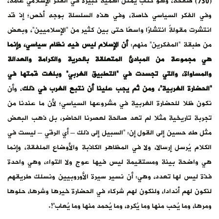
(730) صفحة، وهو كتاب يمثل أهمية كبيرة في الفكر الإسلامي عامة،
وفي الفكر السياسي خاصة، وفي هذه السلسلة بوجه أخص؛ إذ قد
انتشرت مقولةٌ انتشارًا واسعًا حتى بين كثير من “الإسلاميين”، وبعض
من طبقة “المفكرين” منهم:
أن الإسلام ليس فيه نظام سياسي، وإنما
هي مجموعة من المبادئ المتعلقة بالحرية والكرامة والعدالة
والمساواة، والتي تجسدت في “التطبيق الغربي” وبلغت قمتها في
“الحضارة الغربية”، ومن ثم يجب علينا أن نتبع الغرب في ذلك
، وأن
نكون ظلا للحضارة الغربية في مشروعها السياسي؛ لأن ما عندنا من
تجربة تاريخية مثلا لم تعد صالحة لعصرنا الحاضر، بل ذهب البعض
مثل طه حسين إلى القول إن: “السبيل إلى ذلك – أي الرقي – ليست في
الكلام يُرسل إرسالا، ولا في المظاهر الكاذبة والأوضاع الملفقة، وإنما
هي واضحة بينة ومستقيمة ليس فيها عوج ولا التواء، وهي واحدة
فذة ليس لها تعدد، وهي: أن نسير سيرة الأوروبيين ونسلك طريقهم
لنكون لهم أندادا، ولنكون لهم شركاء في الحضارة خيرها وشرها، حلوها
ومرها، وما يُحب منها وما يُكره، وما يُحمد منها وما يُعاب”!.