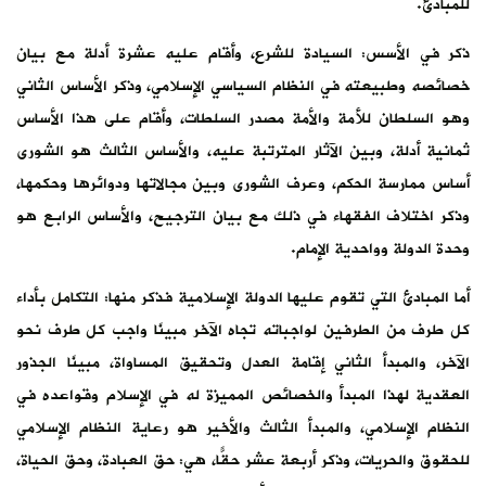
للمبادئ.
ذكر في الأسس: السيادة للشرع، وأقام عليه عشرة أدلة مع بيان
خصائصه وطبيعته في النظام السياسي الإسلامي، وذكر الأساس الثاني
وهو السلطان للأمة والأمة مصدر السلطات، وأقام على هذا الأساس
ثمانية أدلة، وبين الآثار المترتبة عليه، والأساس الثالث هو الشورى
أساس ممارسة الحكم، وعرف الشورى وبين مجالاتها ودوائرها وحكمها،
وذكر اختلاف الفقهاء في ذلك مع بيان الترجيح، والأساس الرابع هو
وحدة الدولة وواحدية الإمام.
أما المبادئ التي تقوم عليها الدولة الإسلامية فذكر منها: التكامل بأداء
كل طرف من الطرفين لواجباته تجاه الآخر مبينًا واجب كل طرف نحو
الآخر، والمبدأ الثاني إقامة العدل وتحقيق المساواة، مبينًا الجذور
العقدية لهذا المبدأ والخصائص المميزة له في الإسلام وقواعده في
النظام الإسلامي، والمبدأ الثالث والأخير هو رعاية النظام الإسلامي
للحقوق والحريات، وذكر أربعة عشر حقًّا، هي: حق العبادة، وحق الحياة،