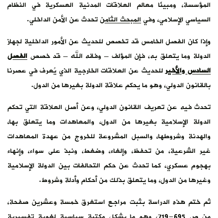
المؤسسة، ومبينًا معالم العلاقات المدنية العسكرية في النظام
السياسي الإسلامي، وفي
المبحث الثامن
تحدث عن الأمن الداخلي.
وإذا كان الفصل الخامس قد تخصص للحديث عن الأمور الداخلية لجهاز
الدولة وما يتعلق به، فإن المؤلف – وفقه الله – قد خصص
الفصل
السادس والأخير
للحديث عن العلاقات الخارجية الذي يُعرف في عصرنا
بالقانون الدولي، وهو ما يحكم علاقة الدولة بغيرها من الدول.
تحدث فيه عن تعريف القانون الدولي، وعن أصل العلاقة التي تحكم
الدولة الإسلامية بغيرها من الدول، والمعاهدات وما يتعلق بها،
والهدنة وشروطها، والسبل المشروعة للخروج من عهدة المعاهدات
غير الشرعية، من تحفظ، وإلغاء، وضغط، ونبذ على سواء، وإنهاء
بهجوم عسكري، كما تحدث عن حكم التحالفات بين الدولة الإسلامية
وغيرها من الدول، وما يتعلق بذلك من أحكام وأدلة وشروط.
ثم ختم هذه الدراسة بثبت مراجع استغرق خمسة وعشرين صفحة،
من ص 695-719، وهو ما يشكل مكتبة سياسية لغوية تفسيرية