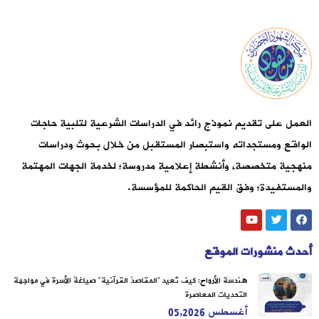
العمل على تقديم نموذج رائد في الدراسات الشرعية لتلبية حاجات
الواقع ومستجداته واستبصار المستقبل من خلال بحوث ودراسات
منهجية متخصصة، وأنشطة إعلامية مدروسة؛ لخدمة الجهات المهتمة
والمستفيدة؛ وفق القيم الحاكمة للمؤسسة.
أحدث منشورات الموقع
هندسة الأرواح: كيف تُعيد “المقاصدُ القرآنية” صياغةَ الأسرة في مواجهة
التحديات المعاصرة
أغسطس 05,2026