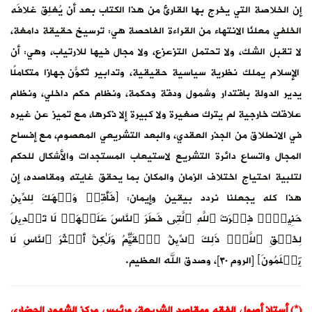
إن الخلاصة التي يخرج بها القارئ من هذا الكتاب بعد أن يُغلِق غلافَه
الخلفي معلنًا الانتهاء من القراءة الفاحصة هي: ترسيخ حقيقة دامغة،
لا تقبل الشك، ولا تحتمل التزعزع، ولا مجال فيها للارتياب، وهي: أن
الإسلام يملك نظرية سياسية حقيقية، وتدابير تُكوّن جهازًا متكاملًا
يدير الدولة باقتدار وشمول ودقة وحكمة، ونظام حكم داخلي، ونظام
علاقات خارجية لم يترك صغيرة ولا كبيرة إلا ذكرها، مع تميز عن غيره
في الانطلاق من الجذر العقدي، والبعد التشريعي المعصوم، مع إفساح
المجال واتساع دائرة التشريع لاستيعاب المستجدات والأشكال للحكم
لتلبية احتياج اختلاف الزمان والمكان بما يحقق غايته ومقاصده، إن
هذا كله يجعلنا نردد بيقين وإيمان: ﴿فَأَقِمۡ وَجۡهَكَ لِلدِّینِ
حَنِیفࣰاۚ فِطۡرَتَ ٱللَّهِ ٱلَّتِی فَطَرَ ٱلنَّاسَ عَلَیۡهَاۚ لَا تَبۡدِیلَ
لِخَلۡقِ ٱللَّهِۚ ذَ لِكَ ٱلدِّینُ ٱلۡقَیِّمُ وَلَـٰكِنَّ أَكۡثَرَ ٱلنَّاسِ لَا
یَعۡلَمُونَ﴾ [الروم ٣٠]، وصدق الله العظيم.
(*) أستاذ أصول الفقه ومقاصد الشريعة، ورئيس مركز الشهود الحضاري