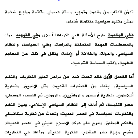
تَكوَّن الكتاب من مقدمة وتمهيد وستة فصول، وقائمة مراجع ضخمة
تمثل مكتبة سياسية متكاملة شاملة.
ففي المقدمة
طرح الأسئلة التي ذكرناها أعلاه،
وفي التمهيد
عرف
بالمصطلحات المهمة المتعلقة بالدراسة، وهي: السياسة، والنظام
السياسي، والدولة، والخلافة أو الإمامة، ونقل في ذلك عن المعاجم
اللغوية، وكتب السياسة الشرعية.
أما الفصل الأول
فقد تحدث فيه عن مراحل تطور النظريات والنظم
السياسية، ابتداء من الحضارات القديمة مثل الإغريق، ونظرية
أفلاطون، ونظرية أرسطو، والرواقيين، والرومان، ثم العصور الوسطى:
عصر الكنيسة، ثم أدلف إلى النظام السياسي الإسلامي، وبين النظم
والنظريات السياسية في العصر الحديث، وتحدث عن نظرية ميكافيللي
والحكم المطلق، وعرج على حركة الإصلاح الديني في العصر الحديث،
وشرح وجهة نظر المشارب الفكرية الحديثة ورؤاها في النظريات