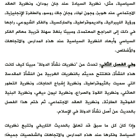
السياسية، مثل: نظرية السيادة عند جان بودان، ونظرية العقد
الاجتماعي عند هوبز، وجون لوك، وجان جاك روسو، والطفرة الإنجليزية،
ورؤية الليبرالية، والديموقراطية، والماركسية، والفكر الشيوعي، راجعا
في ذلك إلى المراجع المعتمدة، ومبينًا بلغة سهلة قريبة معالم الفكر
السياسي وأبعاد النظرية السياسية عند هذه المدارس والاتجاهات
والأشخاص.
وفي الفصل الثاني:
تحدث عن “نظريات نشأة الدولة” مبينًا كيف كانت
هذه النشأة، فافتتح حديثه بالنظريات الغربية من النشأة المقدسة
التي سميت بالثيوقراطية، ونظرية إشباع الحاجات، ونظرية التطور
العائلي، ونظرية القوة والصراع، ونظرية ليون ديغي، ونظرية البنية
الفوقية الطارئة، ونظرية العقد الاجتماعي، ثم ختم هذا الفصل
بالحديث عن أصل نشأة الدولة في الإسلام.
وإذا كان كل ما سبق قد تعلق بالحديث التاريخي وتتبع نظريات
السياسة وفكرها عند هذه المدارس والاتجاهات والشخصيات جميعًا؛