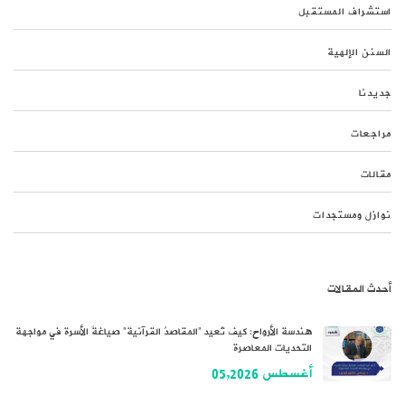
استشراف المستقبل
السنن الإلهية
جديدنا
مراجعات
مقالات
نوازل ومستجدات
أحدث المقالات
هندسة الأرواح: كيف تُعيد “المقاصدُ القرآنية” صياغةَ الأسرة في مواجهة
التحديات المعاصرة
أغسطس 05,2026