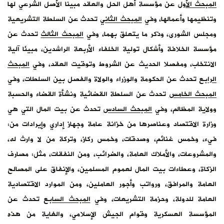
المبحث الأول
عن مؤسسة أهل الحل والعقد مبينا الأصل الشرعي لها
وتنظيمها وأعمالها، وفي
المبحث الثاني
تحدث عن السلطة التشريعية
ومجلس الشورى، وذكر ما يتعلق بهما، وفي
المبحث الثالث
تحدث عن
مؤسسة الخلافة وأشكال تولية الخلفاء الأربعة الراشدين، مبينًا آلية
الانتخاب، ومفصلا الحديث عن الشروط وتوقيت العقد، وفي
المبحث
الرابع
تحدث عن الحكومة والوزراء والولاة والفصل بين السلطات، وفي
المبحث الخامس
تحدث عن السلطة القضائية ونشأة القضاء والحسبة
وولاية المظالم، وفي
المبحث السادس
تحدث عن بيت المال التي هي
وزارة الاقتصاد وعناصرها من خزانة عامة وجهاز إداري وإيرادات من:
فيء، وخمس غنائم، وصدقات، وخمس ركاز، وتركة من لا وارث له،
والمشروعات، والأملاك العامة، والضرائب، ومن النفقات، مثل: مصارف
الزكاة، وعطاءات بيت المال لعموم المسلمين، والإنفاق على المصالح
العامة والمرافق، ورواتب وأجور العاملين، ومن الموارد الاقتصادية
العامة للدولة، وحزمة التشريعات، وفي
المبحث السابع
تحدث عن
المؤسسة العسكرية وقوام الجيش الإسلامي، والغاية من هذه