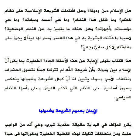
هل الإسلام دين ودولة؟ وهل اشتملت الشريعة الإسلامية على نظام
للحكم؟ وما شكل هذا النظام؟ وما هي أسسه ومبادئه؟ وما هي
مؤسساته وأجهزته؟ وهل هناك ما يتميز به عن النظم الوضعية؟
لاسيما ما فُتنت البشرية به في هذا العصر، وصار لها ديناً لا يجرؤ على
مفارقته إلا كل صابئ رجعيّ؟
هذا الكتاب يتولى الإجابة عن هذه الأسئلة الجادة الخطيرة، بما يقرر أنّ
الإسلام دين ودولة، وأنّ شريعة الله لم تتركنا هملًا نتسول الحضارات
ونتكفف الأمم، وسوف يتبين لنا أنّ كمال الشريعة وشمولها ينعكس
بصورة أساسية على النظم التي تحكم الحياة، وعلى رأسها النظام
السياسي.
الإيمان بعموم الشريعة وشمولها
يقرر المؤلف في البداية حقيقة عقدية كبرى، وهي أنه من الواجب
علينا ومن منطلقات تناولنا لهذه القضية الخطيرة ومقرراتها في حياة