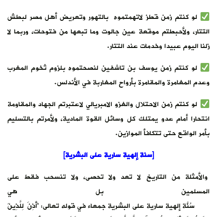
لو كنتم زمن قطز لاتهمتموه بالتهور وتعريض أهل مصر لبطش
التتار، ولأحبطتم موقعة عين جالوت وما تبعها من فتوحات، وربما لا
زلنا اليوم عبيدا وخدمات عند التتار.
لو كنتم زمن يوسف بن تاشفين لنصحتموه بلزوم ثخوم المغرب
وعدم المغامرة والمقامرة بأرواح المغاربة في الأندلس.
لو كنتم زمن الاحتلال والغزو الامبريالي لاعتبرتم الجهاد والمقاومة
انتحارا أمام عدو يمتلك كل وسائل القوة المادية، ولأمرتم بالتسليم
بأمر الواقع حتى تتكافأ الموازين.
[سنة إلهية سارية على البشرية]
والأمثلة من التاريخ لا تعد ولا تحصى، ولا تنسحب فقط على
المسلمين بل هي
سُنّة إلهية سارية على البشرية جمعاء في قوله تعالى: ”أُذِنَ لِلَّذِينَ