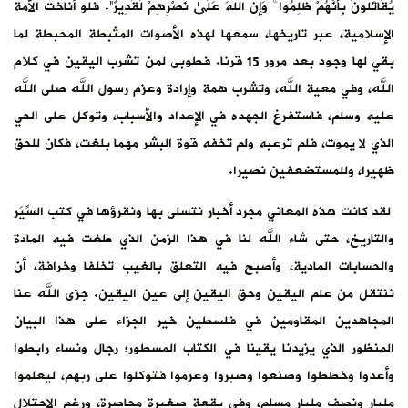
يُقَاتَلُونَ بِأَنَّهُمْ ظُلِمُوا ۚ وَإِنَّ اللَّهَ عَلَىٰ نَصْرِهِمْ لَقَدِيرٌ“. فلو أناخت الأمة
الإسلامية، عبر تاريخها، سمعها لهذه الأصوات المثبطة المحبطة لما
بقي لها وجود بعد مرور 15 قرنا. فطوبى لمن تشرب اليقين في كلام
الله، وفي معية الله، وتشرب همة وإرادة وعزم رسول الله صلى الله
عليه وسلم، فاستفرغ الجهده في الإعداد والأسباب، وتوكل على الحي
الذي لا يموت، فلم ترعبه ولم تخفه قوة البشر مهما بلغت، فكان للحق
ظهيرا، وللمستضعفين نصيرا.
لقد كانت هذه المعاني مجرد أخبار نتسلى بها ونقرؤها في كتب السِّيَر
والتاريخ، حتى شاء الله لنا في هذا الزمن الذي طغت فيه المادة
والحسابات المادية، وأصبح فيه التعلق بالغيب تخلفا وخرافة، أن
ننتقل من علم اليقين وحق اليقين إلى عين اليقين. جزى الله عنا
المجاهدين المقاومين في فلسطين خير الجزاء على هذا البيان
المنظور الذي يزيدنا يقينا في الكتاب المسطور؛ رجال ونساء رابطوا
وأعدوا وخططوا وصنعوا وصبروا وعزموا فتوكلوا على ربهم، ليعلموا
مليار ونصف مليار مسلم، وفي بقعة صغيرة محاصرة، ورغم الاحتلال