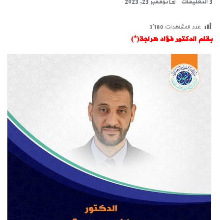
3 التعليقات
نوفمبر 23, 2023
عدد المشاهدات:
3٬180
بقلم الدكتور فؤاد هراجة(*)