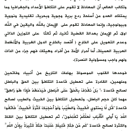
وتكالب العالم، أن المعادلة لا تقوم على التكافؤ الأعداد والجغرافيا وما
يمتلكه العدو من أسلحة ردع برية وجوية وبحرية، تقليدية ونووية
وبيولوجية، وإنما المعادلة تقوم على الإيمان بالله واليقين في الله
اولا، ثم الإيمان بعدالة القضية ثانيا، ثم ثالثا على التوزين الذاتي
وعدم التعويل على الخارج ( أقصد بالخارج الدول الغربية والأنظمة
العربية العميلة، أما أحرار الأمة من أفراد وهيئات فهم جزء من الذات
ولهم واجب ومسؤولية النصرة).
فوحدها القلوب الموصولة بهامات التاريخ من أنبياء وفاتحين
وملهمين، القادرة على تعطيل قاعدة التكافؤ بين الحق والباطل
لصالح قاعدة :” بَلْ نَقْذِفُ بِالْحَقِّ عَلَى الْبَاطِلِ فَيَدْمَغُهُ فَإِذَا هُوَ زَاهِقٌ”
مهما كان حجم الباطل. وتعطيل التكافؤ بين الخبيث والطيب لصالح
قاعدة ”قُل لَّا يَسْتَوِي الْخَبِيثُ وَالطَّيِّبُ وَلَوْ أَعْجَبَكَ كَثْرَةُ الْخَبِيثِ ۚ فَاتَّقُوا
اللَّهَ يَا أُولِي الْأَلْبَابِ لَعَلَّكُمْ تُفْلِحُون“، ثم تعطيل التكافؤ بين القلة
والكثرة لصالح قاعدة ”كَم مِّن فِئَةٍ قَلِيلَةٍ غَلَبَتْ فِئَةً كَثِيرَةً بِإِذْنِ اللَّهِ ۗ