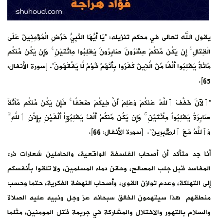
يقول الله تعالى في محكم تنزيله: “يَا أَيُّهَا النَّبِيُّ حَرِّضِ الْمُؤْمِنِينَ عَلَى
الْقِتَالِ ۚ إِن يَكُن مِّنكُمْ عِشْرُونَ صَابِرُونَ يَغْلِبُوا مِائَتَيْنِ ۚ وَإِن يَكُن مِّنكُم
مِّائَةٌ يَغْلِبُوا أَلْفًا مِّنَ الَّذِينَ كَفَرُوا بِأَنَّهُمْ قَوْمٌ لَّا يَفْقَهُونَ”. [سورة الأنفال:
65].
“ٱلآنَ خَفَّفَ ٱللَّهُ عَنكُمْ وَعَلِمَ أَنَّ فِيكُمْ ضَعْفًا ۚ فَإِن يَكُن مِّنكُم مِّاْئَةٌ
صَابِرَةٌ يَغْلِبُواْ مِاْئَتَيْنِ ۚ وَإِن يَكُن مِّنكُمْ أَلْفٌ يَغْلِبُوٓاْ أَلْفَيْنِ بِإِذْنِ ٱللَّهِ ۗ
وَٱللَّهُ مَعَ ٱلصَّٰبِرِينَ”. [سورة الأنفال: 66].
أنا جد متأكد أن أصحاب الفلسفة الواقعية، والحاملين شعارات ذرء
المفاسد قبل جلب المصالح، وحقن دماء المسلمين، ولا تلقوا بأنفسكم
إلى التهلكة، وعدم توازن القوى، وأصحاب النهضة الفكرية، حتما وحسب
منطقهم هذا سيتهمون الخالق سبحانه عز وجل ونبيه عليه الصلاة
والسلام بالتهور والاختلال والمشاركة في جريمة قتل المومنين، مثلما