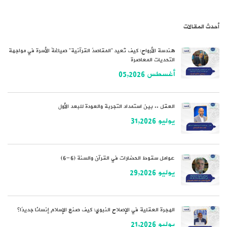
أحدث المقالات
هندسة الأرواح: كيف تُعيد “المقاصدُ القرآنية” صياغةَ الأسرة في مواجهة
التحديات المعاصرة
أغسطس 05,2026
العقل .. بين استمداد التجربة والعودة للبعد الأول
يوليو 31,2026
عوامل سقوط الحضارات في القرآن والسنة (6-6)
يوليو 29,2026
الهجرة العقلية في الإصلاح النبوي: كيف صنع الإسلام إنسانًا جديدًا؟
يوليو 21,2026