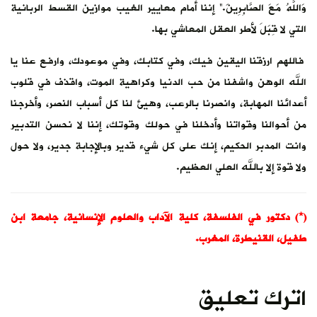
وَاللَّهُ مَعَ الصَّابِرِينَ.“ إننا أمام معايير الغيب موازين القسط الربانية
التي لا قِبَلَ لأطر العقل المعاشي بها.
فاللهم ارزقنا اليقين فيك، وفي كتابك، وفي موعودك، وارفع عنا يا
الله الوهن واشفنا من حب الدنيا وكراهية الموت، واقذف في قلوب
أعدائنا المهابة، وانصرنا بالرعب، وهيئ لنا كل أسباب النصر، وأخرجنا
من أحوالنا وقواتنا وأدخلنا في حولك وقوتك، إننا لا نحسن التدبير
وانت المدبر الحكيم، إنك على كل شيء قدير وبالإجابة جدير، ولا حول
ولا قوة إلا بالله العلي العظيم.
(*) دكتور في الفلسفة، كلية الآداب والعلوم الإنسانية، جامعة ابن
طفيل، القنيطرة، المغرب.
اترك تعليق