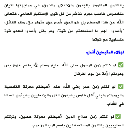
يقذفون المقاومة بالجنون والاختلال والحمق، في مواجهتها لكيان
متغطرس غاصب مجرم مُدَعَّم من كل قوى الاستكبار العالمي. فتعالى
الله عن هذا الوصف، بل هو الحق، وأمره حق، وقوله حق، وهو القائل:
“وأعدوا لهم ما استطعتم من قوة”، ولم يقل وأعدوا للعدو قوة
متساوية مع قوته!
لهؤلاء المثبطين أقول:
لو كنتم زمن الرسول صلى الله عليه وسلم لأحبطتم غزوة بدر،
وحرمتم الأمة من يوم الفرقان
لو كنتم زمن عمر رضي الله عنه لأحبطتم معركة القادسية
واليرموك، ولبقي أهل فارس يعبدون النار، والبزنطيين يعيثون فسادا
في الشام.
لو كنتم زمن صلاح الدين لأحبطتم معركة حطين، وتركتم
الصليبيين يقتلون المستضعفين باسم الرب المزعوم.