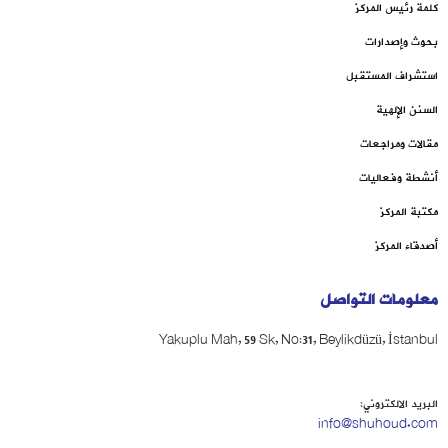
كلمة رئيس المركز
بحوث وإصدارات
استشراف المستقبل
السنن الإلهية
مقالات ومراجعات
أنشطة وفعاليات
مكتبة المركز
أصدقاء المركز
معلومات التواصل
Yakuplu Mah, 59 Sk, No:31, Beylikdüzü, İstanbul
البريد الالكتروني:
info@shuhoud.com