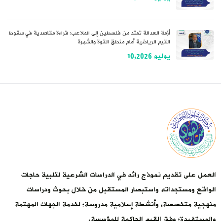
أزمة العدالة تمتد من فلسطين إلى الملاعب: قراءة مقاصدية في سقوط
القيم الرياضية أمام منطق القوة والشهرة
يوليو 10,2026
العمل على تقديم نموذج رائد في الدراسات الشرعية لتلبية حاجات
الواقع ومستجداته واستبصار المستقبل من خلال بحوث ودراسات
منهجية متخصصة، وأنشطة إعلامية مدروسة؛ لخدمة الجهات المهتمة
والمستفيدة؛ وفق القيم الحاكمة للمؤسسة.