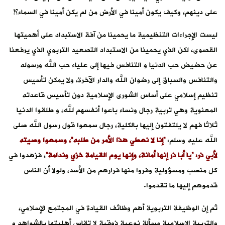
على دينهم، وكيف يكون أمينا في الأرض من لم يكن أمينا في السماء؟!
ليست الإجراءات التنظيمية ما يحمينا من آفة الاستبداد على أهميتها
القصوى، لكن الذي يحمينا من الاستبداد التصعيد التربوي الذي يرفعنا
عن حضيض حب الدنيا و التنافس فيها إلى علياء حب الله ورسوله
والتنافس والسباق إلى رضوان الله والدار الآخرة، ولا يمكن تأسيس
تنظيم إسلامي على أساس الشورى الإسلامية دون تأسيس قاعدته
المعنوية وهي تربية رجال ونساء باعوا أنفسهم لله، و طلقوا الدنيا
ثلاثا فهم لا يلتفتون إليها بالكلية، رجال سمعوا قول رسول الله صلى
الله عليه وسلم:
“إنا لا نعطي هذا الأمر من طلبه”، وسمعوا وصيته
لأبي ذر: “يا أبا ذر إنها أمانة، وإنها يوم القيامة خزي وندامة”
، فزهدوا في
كل منصب ومسؤولية وفروا منها فرارهم من الأسد، ولولا أن الناس
قدموهم إليها ما تقدموا.
ثم إن الوظيفة التربوية أهم وظائف القيادة في المجتمع الإسلامي،
والتربية الإسلامية مسألة نوعية ذوقية لا تقاس أهليتها بالشواهد و