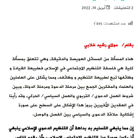
2 التعليقات
أبريل 18, 2022
عدد المشاهدات:
1٬895
بقلم/ مولاي رشيد غلابي
هذه المسألة من المسائل العويصة والدقيقة، وهي تتعلق بمسألة
كلية هي فلسفة التنظيم الاجتماعي في الإسلام، فطبيعة القيادة و
وظائفها تبع لطبيعة التنظيم و وظائفه، ومما يشكل على العاملين
والعلماء والمفكرين الجمع بين مرحلة الدعوة ومرحلة الدولة، وبين
شروط العمل الدعوى/التربوي والعمل السياسي/الحركي، وقد رأينا
في العقدين الأخيرين بروز هذا الإشكال على السطح على صورة
إشكالية علاقة الدعوى والسياسي بين الفصل والوصل.
إن مما ينبغي التسليم به بداهة أن التنظيم الدعوي الإسلامي ينبغي
أن يكون صورة عن التنظيم الاجتماعي الإسلامي، وأن يقدم للناس