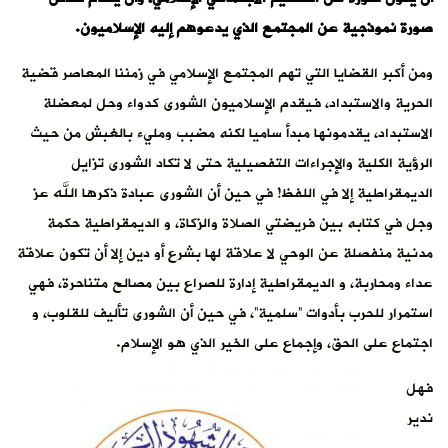
صورة نموذجية عن المجتمع الذي يدعوهم إليه الإسلاميون.
ومن أكبر القضايا التي تهم المجتمع الإسلامي في زمننا المعاصر قضية
الحرية والاستبداد، فيقدم الإسلاميون الشورى كدواء وحل لمعضلة
الاستبداد، يقدمونها مبدأ ساميا لكنه مضبب ومليء بالغبش من حيث
الرؤية الكلية والإجراءات التفصيلية حتى لا تكاد الشورى تزايل
الديمقراطية إلا في اللفظ! في حين أن الشورى عبادة ذكرها الله عز
وجل في كتابه بين فريضتي الصلاة والزكاة، و الديمقراطية حكمة
مدنية منفصلة عن الوحي لا علاقة لها بشرع أو دين إلا أن تكون علاقة
عداء ومحاربة، و الديمقراطية إدارة للصراع بين مصالح متناحرة، فهي
استمرار للحرب بأدوات “سلمية”، في حين أن الشورى تأليف للقلوب، و
اجتماع على الحق، وإجماع على الخير الذي هو الإسلام.
فهل
ندير