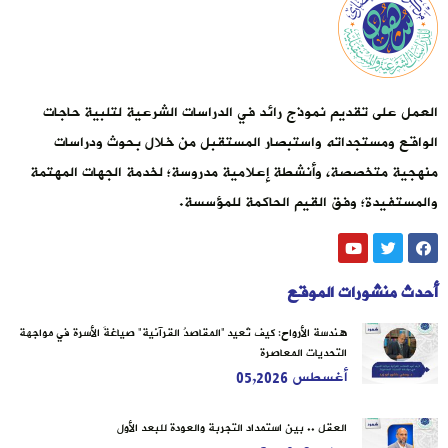
العمل على تقديم نموذج رائد في الدراسات الشرعية لتلبية حاجات
الواقع ومستجداته واستبصار المستقبل من خلال بحوث ودراسات
منهجية متخصصة، وأنشطة إعلامية مدروسة؛ لخدمة الجهات المهتمة
والمستفيدة؛ وفق القيم الحاكمة للمؤسسة.
أحدث منشورات الموقع
هندسة الأرواح: كيف تُعيد “المقاصدُ القرآنية” صياغةَ الأسرة في مواجهة
التحديات المعاصرة
أغسطس 05,2026
العقل .. بين استمداد التجربة والعودة للبعد الأول