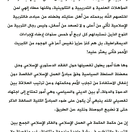
المؤهلات العلمية و التدريبية و التكوينية، ولكنها عطاء إلهي لمن
اختصهم الله برحمته من أهل عنايته وفضله من عباده، فالتربية
الإسلامية تأتي من أعلى و لا تصعد من أسفل، وليس رجال التربية من
النوع الذين نستبدلهم كل اربع أو خمس سنوات إرضاء لإجراءات
الديمقراطية، بل هم كنز عزيز نفيس أعز في الوجود من الكبريت
الأحمر فأنى يعثر عليه!
وها هنا أمور يطول تفصيلها حول الفقه الدستوري الإسلامي وحل
معضلة السلطة السياسية وفق مبادئ العمل الإسلامي الخالصة دون
إغفال الاستفادة من تجارب الأمم وحكمتها، وعن ترتيب العلاقة بين
الدعوة والدولة، أو بين الديني والسياسي، وهي أمور تحتاج إلى اجتهاد
تفصيلي لكنه ينبغي أن يكون على ضوء المبادئ الكلية السالفة الذكر
حتى لا نضيع البوصلة ونتيه عن الطريق.
إن من حكمة الحكمة في العمل الإسلامي والفكر الإسلامي الجمع بين
التربية والتنظيم في رؤية واحدة مندمجة متكاملة، غير منفصلة ولا