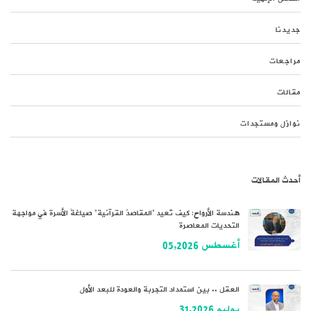
جديدنا
مراجعات
مقالات
نوازل ومستجدات
أحدث المقالات
هندسة الأرواح: كيف تُعيد “المقاصدُ القرآنية” صياغةَ الأسرة في مواجهة
التحديات المعاصرة
أغسطس 05,2026
العقل .. بين استمداد التجربة والعودة للبعد الأول
يوليو 31,2026