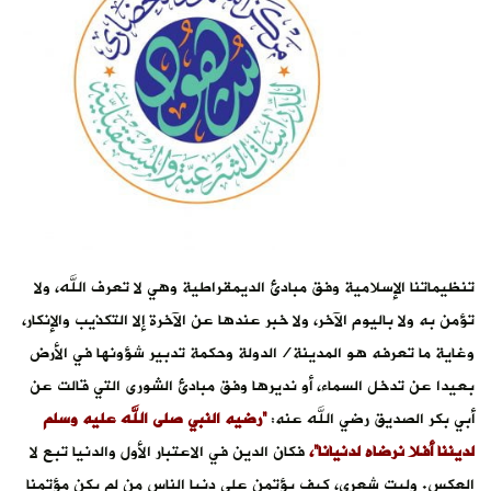
تنظيماتنا الإسلامية وفق مبادئ الديمقراطية وهي لا تعرف الله، ولا
تؤمن به ولا باليوم الآخر، ولا خبر عندها عن الآخرة إلا التكذيب والإنكار،
وغاية ما تعرفه هو المدينة/الدولة وحكمة تدبير شؤونها في الأرض
بعيدا عن تدخل السماء، أو نديرها وفق مبادئ الشورى التي قالت عن
أبي بكر الصديق رضي الله عنه:
“رضيه النبي صلى الله عليه وسلم
لديننا أفلا نرضاه لدنيانا”،
فكان الدين في الاعتبار الأول والدنيا تبع لا
العكس. وليت شعري، كيف يؤتمن على دنيا الناس من لم يكن مؤتمنا