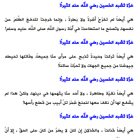
‏غزَّة تُشبه الحُسين رضي الله عنه كثيراً!
‏هي أيضاً لم تخرُجْ أشِرةً ولا بَطِرةً ، وإنما خرجتْ لتدفعَ الظُّلمَ عن
نفسها، وتُصلح ما استطاعتْ في أُمَّة رسولِ اللهِ صلى الله عليه وسلم!
‏غزَّة تُشبه الحُسين رضي الله عنه كثيراً!
‏هي أيضاً تُركتْ وحيدةً تُذبح على مرأى منَّا جميعاً، وقاتلها تحيطه
جيوشنا من جميع الجهات ولا تُحرِّكُ ساكناً!
‏غزَّة تُشبه الحُسين رضي الله عنه كثيراً!
‏هي أيضاً نقيَّة وطاهرة ، ولا أحد منَّا يتَّهمها في دينها، ولكنَّ هذا لم
يشفع لها أن نقفَ معها لنمنعَ شِمْرَ تلِّ أبيب من قطع رأسها!
‏غزَّة تُشبه الحُسين رضي الله عنه كثيراً!
‏هي أيضاً خُذلتْ ، والخُذلان إن كان لا يضرُّ من كان على الحقِّ ، إلا أنَّ