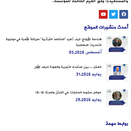
والمستفيدة؛ وفق القيم الحاكمة للمؤسسة.
أحدث منشورات الموقع
هندسة الأرواح: كيف تُعيد “المقاصدُ القرآنية” صياغةَ الأسرة في مواجهة
التحديات المعاصرة
أغسطس 05,2026
العقل .. بين استمداد التجربة والعودة للبعد الأول
يوليو 31,2026
عوامل سقوط الحضارات في القرآن والسنة (6-6)
يوليو 29,2026
روابط مهمة