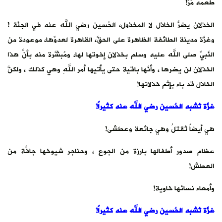
طعمه مُرٌّ!
‏الخذلان يضرُّ الخاذل لا المخذول، الحُسين رضي الله عنه في الجنَّة !
وغزَّة مدينة الطائفة الظاهرة على الحقَّ، القاهرة لعدوِّها، موعودة من
النَّبيِّ صلى الله عليه وسلم بخذلان إخوتها لها، ومُبشَّرة منه بأنَّ هذا
الخذلان لن يضرها ، وأنَّها باقية حتى يأتيها أمر اللهِ وهي كذلك ، ولكنَّ
الخاذل قد باء بإثم خذلانها!
‏غزَّة تُشبه الحُسين رضي الله عنه كثيراً!
‏هي أيضاً تُقتلُ وهي جائعة وعطشى!
‏عظام صدور أطفالها بارزة من الجوع ، وحناجر شيوخها جافَّة من
العطش!
‏وأمعاء نسائها خاوية!
‏غزَّة تُشبه الحُسين رضي الله عنه كثيراً!