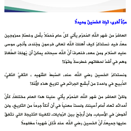
مرَّةً أخرى: تُرِكَ الحُسَينُ وحيداً!
‏العاشرُ من شهرِ اللهِ المُحرَّم يأتي كلَّ عامٍ مُحمَّلاً بأملٍ وغصَّةٍ ممزوجين
معاً، فيه نستذكرُ كيف أهلكَ الله تعالى فرعون وجُنده، وأنجى موسى
عليه السَّلام ومن معه، فنعرفُ أنَّ الله سبحانه يمكنُ أن يُهلِكُ الطُّغاة
وهم في أشدِّ لحظاتهم غطرسةً وقوَّة!
‏ونستذكرُ الحُسين رضي الله عنه، السِّبطَ الشَّهيد ، التَّقيَّ النَّقيَّ،
الذَّبيح في واحدة من أبشعِ الجرائم في تاريخ هذه الأُمَّة!
‏ولكنَّ العاشر من شهرِ اللهِ المُحرَّم يأتي علينا هذا العام مختلفاً، كأنَّ
أحداثه تُعاد أمام أعيننا، ولستُ معنياً في أن أنكأَ جرحاً من التَّاريخ، ولن
أخوضَ في الأسبابِ، ولن أُرجِّحَ بين الرِّوايات، تكفينا النَّتيجة التي نتَّفِقُ
عليها جميعاً، أنَّ الحُسين رضي الله عنه قُتِلَ شهيداً مظلوماً!