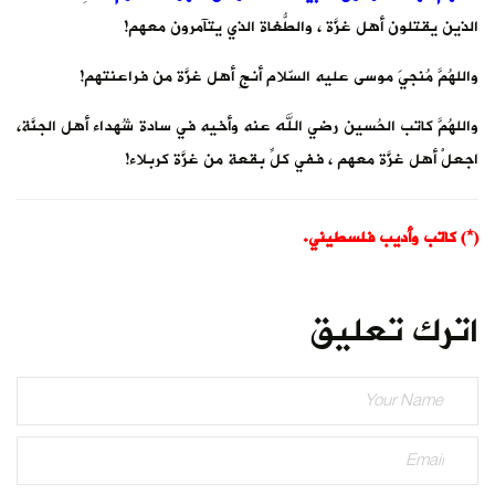
الذين يقتلون أهل غزَّة ، والطُّغاة الذي يتآمرون معهم!
‏واللهُمَّ مُنجيَ موسى عليه السّلام أنجِ أهل غزَّة من فراعنتهم!
‏واللهُمَّ كاتب الحُسين رضي الله عنه وأخيه في سادة شُهداء أهل الجنَّة،
اجعلْ أهل غزَّة معهم ، ففي كلِّ بقعة من غزَّة كربلاء!
(*) كاتب وأديب فلسطيني.
اترك تعليق