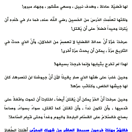
‏لها قضيَّة عادلة ، وهدف نبيل ، وسعي مشكور ، وجهاد مبرور!
‏ولكنَّها تعلَّمتِ الدَّرسَ من الحُسين رضي الله عنه، فما دار في خَلَدِه أن
يُتركَ وحيداً فضلاً على أن يُقتل!
‏عرفتْ غزَّة أنَّ عدالة القضايا لا تعصِمُ من الخذلان، وأنَّ الذي حدثَ في
التَّاريخ مرَّةً ، يمكن أن يحدث مرَّة أخرى!
‏لهذا لم تخرج بثيابها وإنما خرجتْ بسيفها!
‏وحين غلبَ على ظنِّها الذي صار يقيناً الآن أنَّ جيوشنا لن تنصرها، كان
لها جيشها الخاص، وكتائب عزِّها!
‏وحين عرفتْ أنَّ الحُرَّ يمكن أن يُقتلَ أيضاً ، اختارتْ أن تموت واقفةً على
قدميها ، وأن تكون نداً ، وأن تَقتلَ كما تُقتل، سواءً بسواءً، وصاعاً
بصاع، فالسَّلامُ على القسَّام البارحة واليوم وغداً وحتى قيام السَّاعة!
‏فاللهُمَّ مهلكَ فرعون صبيحة العاشر من شهرك المحرَّم،
أهْلِكْ الطُّغاة