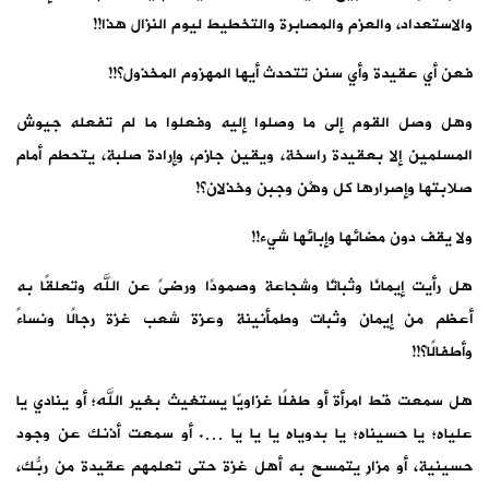
والاستعداد، والعزم والمصابرة والتخطيط ليوم النزال هذا!!
فعن أي عقيدة وأي سنن تتحدث أيها المهزوم المخذول؟!!
وهل وصل القوم إلى ما وصلوا إليه وفعلوا ما لم تفعله جيوش
المسلمين إلا بعقيدة راسخة، ويقين جازم، وإرادة صلبة، يتحطم أمام
صلابتها وإصرارها كل وهْن وجبن وخذلان؟!
ولا يقف دون مضائها وإبائها شيء!!
هل رأيت إيمانًا وثباتًا وشجاعة وصمودًا ورضىً عن الله وتعلقًا به
أعظم من إيمان وثبات وطمأنينة وعزة شعب غزة رجالًا ونساءً
وأطفالًا؟!!
هل سمعت قط امرأة أو طفلًا غزاويًا يستغيث بغير الله؛ أو ينادي يا
علياه؛ يا حسيناه؛ يا بدوياه يا يا يا …. أو سمعت أذنك عن وجود
حسينية، أو مزارٍ يتمسح به أهل غزة حتى تعلمهم عقيدة من ربُّك،