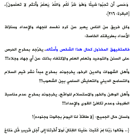
وَعَسى أَن تُحِبّوا شَيئًا وَهُوَ شَرٌّ لَكُم وَاللَّهُ يَعلَمُ وَأَنتُم لا تَعلَمونَ}،
[البقرة: ٢١٦].
وكل فريق من الناس يعبر عن كره نفسه للجهاد والإعداد ومنازلة
الأعداء بطريقته الخاصة:
فالمتفيهق المخذول كحال هذا الشخص وأمثاله
، يخرِّجه بمخرج الحرص
على السنن والتوحيد وتعلم العلم والاكتفاء بذلك عن أي جهاد وجلاد!!!
وأهل الشهوات والدين الرخو، يخرجونه بمخرج مبدأ نشر قيم السلام
والتسامح الديني والتعايش السلمي بين الشعوب!!!
وأهل الوهن والخور والاستسلام للواقع، يخرجونه بمخرج عدم مناسبة
الظروف وعدم تكافئ القوى والإعداد!!!
ولسان حال الجميع: {لا طاقةَ لنا اليومَ بجالوتَ وجنوده}!
{.. وَقالوا رَبَّنا لِمَ كَتَبتَ عَلَينَا القِتالَ لَولا أَخَّرتَنا إِلى أَجَلٍ قَريبٍ قُل مَتاعُ