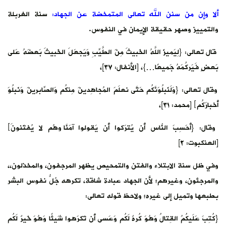
ألا وإن من سنن الله تعالى المتمخضة عن الجهاد:
سنة الغربلة
والتمييز وصهر حقيقة الإيمان في النفوس.
قال تعالى: {لِيَميزَ اللَّهُ الخَبيثَ مِنَ الطَّيِّبِ وَيَجعَلَ الخَبيثَ بَعضَهُ عَلى
بَعضٍ فَيَركُمَهُ جَميعًا…}، [الأنفال: ٣٧]،
وقال تعالى: {وَلَنَبلُوَنَّكُم حَتّى نَعلَمَ المُجاهِدينَ مِنكُم وَالصّابِرينَ وَنَبلُوَ
أَخبارَكُم﴾ [محمد: ٣١]،
وقال: {أَحَسِبَ النّاسُ أَن يُترَكوا أَن يَقولوا آمَنّا وَهُم لا يُفتَنونَ﴾
[العنكبوت: ٢]
وفي ظل سنة الابتلاء والفتن والتمحيص يظهر المرجفون، والمخذلون،،
والمرجئون، وغيرهم؛ لأن الجهاد عبادة شاقة، تكرهه جُلُّ نفوس البشر
بطبعها وتميل إلى غيره؛ ولاحظ قوله تعالى:
{كُتِبَ عَلَيكُمُ القِتالُ وَهُوَ كُرهٌ لَكُم وَعَسى أَن تَكرَهوا شَيئًا وَهُوَ خَيرٌ لَكُم