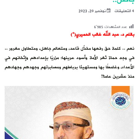
4 التعليقات
نوفمبر 20, 2023
عدد المشاهدات:
6٬985
بقلم د. عبد الله غالب الحميري(*)
نعم .. كلمة حق رفعها مخذِّل قاعد، ومتعالم جاهل، ومتطاول مغرور ..
في وجه حماة ثغر الأمة وأسود عرينها؛ مزريًا بإعدادهم وإثخانهم في
الأعداء، وغامطًا بها ومستهينًا برباطهم ومصابرتهم وجهدهم وجهادهم
منذ عشرين عاما!!