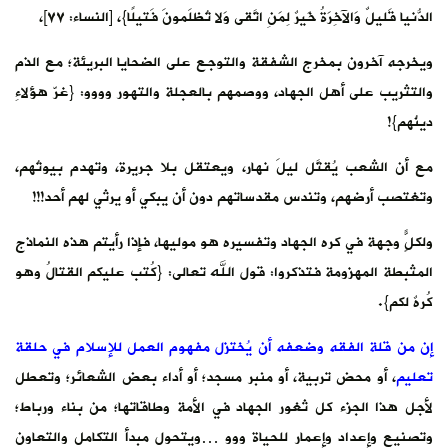
الدُّنيا قَليلٌ وَالآخِرَةُ خَيرٌ لِمَنِ اتَّقى وَلا تُظلَمونَ فَتيلًا}، [النساء: ٧٧]،
ويخرجه آخرون بمخرج الشفقة والتوجع على الضحايا البريئة؛ مع الذم
والتثريب على أهل الجهاد، ووصمهم بالعجلة والتهور وووو: {غرّ هؤلاءِ
دينُهم}!
مع أن الشعب يُقتَّل ليلَ نهار، ويعتقل بلا جريرة، وتهدم بيوتُهم،
وتغتصب أرضهم، وتندس مقدساتهم دون أن يبكي أو يرثي لهم أحد!!!
ولكلًٍّ وجهة في كره الجهاد وتفسيره هو موليها، فإذا رأيتم هذه النماذج
المثبطة المهزومة فتذكروا: قول الله تعالى: {كُتب عليكم القتالُ وهو
كُرهٌ لكم}.
إن من قلة الفقه وضعفه أن يُختزل مفهوم العمل للإسلام في حلقة
تعليم
، أو محض تربية، أو منبر مسجد؛ أو أداء بعض الشعائر؛ وتعطل
لأجل هذا الجزء كل ثغور الجهاد في الأمة وطاقاتها؛ من بناء ورباط؛
وتصنيع وإعداد وإعمار للحياة ووو …ويتحول مبدأ التكامل والتعاون