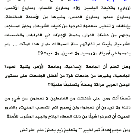
(زواري) وقذيفة الياسين 105، وصاروخ القسام، وصاروخ الأقصى،
وصاروخ عبدو، وصاروخ القدس، وغيرها من الأسلحة المختلفة،
بإمكانات لا تتخيل ضعفها؛ تخرجوا من كليات الشريعة، وحِلق المساجد،
وجلهم من حفظة القرآن، وحملة الإجازات في القراءات، والخصصات
الشرعية، وأيضًا لم تفارقهم سنة السوااااك طوال هذا الوقت … ولم
يدرسوا في أمريكا، ولا روسيا، ولا الصين، ولا غيرها؟!!
وهل تعلم أن الجامعة الإسلامية، وجامعة الأزهر، وكلية العودة
الجامعية، وغيرها من جامعات غزة من أفضل الجامعات على مستوى
الوطن العربي عراقة وعطاءً وتصنيفًا علميًا؟!!
قطعًا أنت ومن على شاكلتك من الغامطين لا تعرفون عن شيءٍ من
ذلك؛ ولا تريدون أن تعرفوا؛ ولن يَسمح لكم التعصب المقيت، والغرور
المميت أن تعرفوا شيئًا من ذلك العطاء الباذخ والجهد المشرف للأمة!!
ومن عجبٍ إهداءُ تمرٍ لخيبرٍ ** وتعليمُ زيدٍ بعضَ علم الفرائضِ