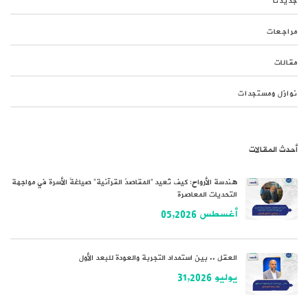
جديدنا
مراجعات
مقالات
نوازل ومستجدات
أحدث المقالات
هندسة الأرواح: كيف تُعيد “المقاصدُ القرآنية” صياغةَ الأسرة في مواجهة
التحديات المعاصرة
أغسطس 05,2026
العقل .. بين استمداد التجربة والعودة للبعد الأول
يوليو 31,2026