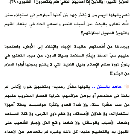
العزيز الكبير: {وَالَّذينَ إِذا أَصابَهُمُ البَغيُ هُم يَنتَصِرونَ﴾ [الشورى: ٣٩].
نعم يقولها اليوم من لا يُقدِّر جهد مَن أفنوا أعمارهم في استجلاء سنن
الله تعالى، بالبحث عن أسباب النصر والسعي الجاد في ابتغاء القوم
والتهيئ الطويل لمنازلتهم!!
ويرددها من أقعدتهم عقيدة الإرجاء والإخلاد إلى الأرض، واستحوذ
عليهم حبُّ الدعَة وإيثار السلامة وحياة الدون، عن مجرد التفكير في
بلوغ ذورة سنام الإسلام ونيل الغاية التي لا يقنع بدونها أولوا العزم
من البشر!!!
جاهد بالسنن ..
يقولها مخذِّل رعديد؛ ومتفيهق خوار، لأناس لم
يفتَّ في عضدهم أو يوهن عزائمهم: ضراوة الحصار المضروب عليهم
من ست عشرة سنة، ولا شدة العدو وكثرة جواسيسه ودقة أجهزة
استخباراته، ولا خِذلان الأصدقاء، ولا ظلم ذوي القربى، ولا قلة المساعد
وضعف الأسباب والوسائل، ولا ضغط واقع الذل وإجبار الشعوب على
القبول به والتطبيع عليه؛ كل ذلك وغيره لم يقعدهم عن الإعداد