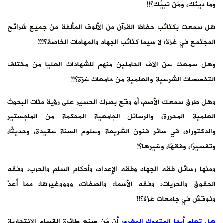
وما دينُك، ومَن نبيُّك؟!!
هل سمعت بكتائب حفاظ القرآن من الألوف المألفة من جميع شرائح
المجتمع في غزة؛ لا سيما كتائب الجهاد والمهامات الخاصة؟!!!
وهل سمعت عن آلاف الحاملين منهم للشهادات العليا من مختلف
التخصصات الشرعية والعلمية من جامعات غزة؟!!
وهل طرق سمعك الأصم، أو وقع بصرك الحسير على رؤية مئات البحوث
العلمية المحررة، والرسائل الجامعية المحكمة من الماجستير
والدكتوراه، في سائر فنون الشريعة وعلوم السنة عقيدة، وحديثًا،
وتفسيرًا، وفقهًا، وغيرها؟!
ومنها رسائل فقه الجهاد وفقه الإعداد، وأحكام السلم والحرب، وفقه
الحقوق والحريات، وفقه الأسماء والصفات، ووووغيرها، مما أُعدَّ
ونوقش في جامعات غزة؟!!
هل تعلم أيها المتهوك المغرور
أن مَن صنع طائرة القسام الانتحارية