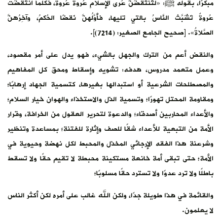
مبكرًا، بقوله ﷺ: «لَتُنتَقَضَنَّ عُرى الإسلامِ عُروةً عُروةً، فكُلَّما انتَقَضَت
عُروةٌ تَشَبَّث النَّاسُ بالتي تليها، فأَوَّلُهنَّ نَقضًا الحُكمُ، وآخِرُهنَّ
الصَّلاةُ». [صحيح الجامع الصغير: (7214)].
والنقض أعم من الترك والجهل بالشيء، فهو يدل على أمر مقصود،
وعمل متعمد مدروس، هدفه: تشويه وإسقاط ومحق كل المفاهيم
والمصطلحات الشرعية أو استبدالها بغيرها، كتسمية الجهاد إرهابًا؛
ومقاومة المحتل تهورًا؛ وتسمية الذل والاستخذاء والهوان خيار السلام؛
والأعداء المحاربين أصدقاء؛ والدعوة لتحرير العقول من الخرافة، وقرار
الأمة من التبعية للأعداء شقًا للصف وإثارة للفتنة؛ بمساعدة وتنظير
وشرعنة هذا الفقه الإرجائي المخذل والمحبط لكل نهضة وحيوية في
الأمة؛ حتى تبقى أمة خانعة مستكينة محبطة لا تقيم حقًا ولا تسقط
باطلًا ولا ترد عدوًا ولا تسترد حقًا مسلوبًا؛
والقائمة في هذا طويلة جدًا، ولكن الله غالب على أمره لكن أكثر الناس
لا يعلمون.