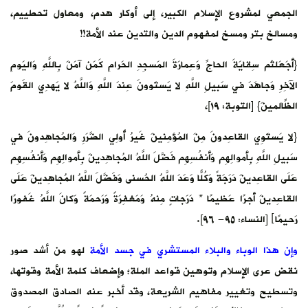
الجمعي لمشروع الإسلام الكبير، إلى أوكار هدم، ومعاول تحطييم،
ومسالخ بتر ومسخ لمفهوم الدين والتدين عند الأمة!!
{أَجَعَلتُم سِقايَةَ الحاجِّ وَعِمارَةَ المَسجِدِ الحَرامِ كَمَن آمَنَ بِاللَّهِ وَاليَومِ
الآخِرِ وَجاهَدَ في سَبيلِ اللَّهِ لا يَستَوونَ عِندَ اللَّهِ وَاللَّهُ لا يَهدِي القَومَ
الظّالِمينَ} [التوبة: ١٩]،
{لا يَستَوِي القاعِدونَ مِنَ المُؤمِنينَ غَيرُ أُولِي الضَّرَرِ وَالمُجاهِدونَ في
سَبيلِ اللَّهِ بِأَموالِهِم وَأَنفُسِهِم فَضَّلَ اللَّهُ المُجاهِدينَ بِأَموالِهِم وَأَنفُسِهِم
عَلَى القاعِدينَ دَرَجَةً وَكُلًّا وَعَدَ اللَّهُ الحُسنى وَفَضَّلَ اللَّهُ المُجاهِدينَ عَلَى
القاعِدينَ أَجرًا عَظيمًا * دَرَجاتٍ مِنهُ وَمَغفِرَةً وَرَحمَةً وَكانَ اللَّهُ غَفورًا
رَحيمًا﴾ [النساء: ٩٥- ٩٦].
وإن هذا الوباء والبلاء المستشري في جسد الأمة
لهو من أشد صور
نقض عرى الإسلام وتوهين قواعد الملة؛ وإضعاف كلمة الأمة وقوتها،
وتسطيح وتغيير مفاهيم الشريعة، وقد أخبر عنه الصادق المصدوق