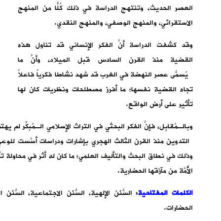
العصر الحديث، وتنتهج الدراسة في ذلك كُلّاً من المنهج
الاستقرائي، والمنهج الوصفي، والمنهج النقدي.
وقد كشفت الدراسة أنَّ الفكر الإنساني قد تناول هذه
القضية منذ القرن السادس قبل الميلاد، وأنَّ ما
يُسمّى عصر النهضة في الغرب قد شهد نشاطاً فكرياً فاعلاً
تجاه القضية نفسها؛ ما أفرز مصطلحات ونظريات كان لها
تأثير على أرض الواقع.
وبالـمُقابِل، فإنَّ الفكر البحثي في التراث الإسلامي الـمُبكِّر لم 
التدوين منذ القرن الثالث الهجري بإشارات ودراسات أسَّست للوعي
وذلك في نطاق البحث والتأليف العلمي؛ ما كان له أثر في محاولة 
الأُمَّة من مآزقها الحضارية.
الكلمات المفتاحية
:
السُّنَن الإلهية، السُّنَن الاجتماعية، السُّنَ
الحضارات.