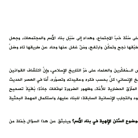
ُنَّة حُبِّ الاجتماع، وهداه إلى سُبُل بناء الأُمم والمجتمعات، وجعل
وطبَّقها نجح وتمكَّن وارتفع، ومَنْ غفل عنها وحاد عن طريقها تاه وضلَّ
لـمُفكِّرين والعلماء على مَرِّ التاريخ الإسلامي، وإنَّ اكتشاف القوانين
اريخ الإنساني؛ كلٌّ بحسب فكره وعقيدته وتصوُّره. أمّا في العصر الحديث
آزق الحضارية للأُمَّة، وظهور الضرورة لوقفات جادَّة؛ بُغْيَةَ تصحيح
 والتجارب الإنسانية السابقة؛ للبناء عليها، واستكمال المهمة البحثية
وع السُّنَن الإلهية في بناء الأُمم؟
وينبثق عن هذا السؤال جُمْلة من