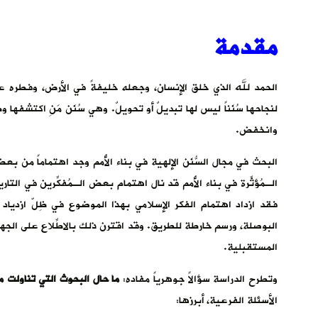
مقدمة
الحمد لله الذي خلق الإنسان، وجعله خليفةً في الأرض، وفطره على س
لنجاحها سُنَناً ليس لها تبديلٌ أو تحويلٌ. وهي سُنَن مَنِ اكتشفها 
وانخفض.
البحث في مجال السُّنَن الإلهية في بناء الأُمم وجد اهتماماً من بعض ا
الـمُؤثِّرة في بناء الأُمم قد نال اهتمام بعض الـمُفكِّرين في الت
فقد ازداد اهتمام الفكر الإسلامي بهذا الموضوع في ظِلّ ازدياد الم
البوصلة، ورسم خارطة للطريق. وقد اقترن ذلك بالاطِّلاع على الجهود
المستقبلية.
وتطرح الدراسة سؤالاً جوهرياً مفاده:
ما حال البحوث التي تناولت موض
الأسئلة الفرعية، أبرزها: