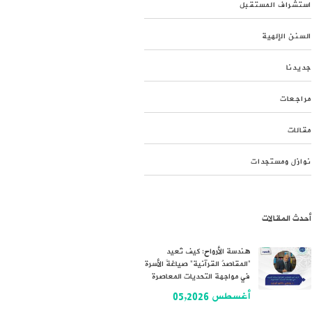
استشراف المستقبل
السنن الإلهية
جديدنا
مراجعات
مقالات
نوازل ومستجدات
أحدث المقالات
هندسة الأرواح: كيف تُعيد
“المقاصدُ القرآنية” صياغةَ الأسرة
في مواجهة التحديات المعاصرة
أغسطس 05,2026