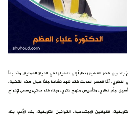
يهتمَّ بتدوين هذه القضية؛ نظراً إلى تفعيلها في الحياة العملية، وقد بدأ
 النظري. أمّا العصر الحديث فقد شهد نشاطاً جادّاً حيال هذه القضية،
تأصيل عِلْم نظري، وتأسيس منهج فكري، وبناء فكر حركي، يسعى لإخراج
ن التاريخية، القوانين الاجتماعية، القوانين التاريخية، بناء الأُمم، بناء