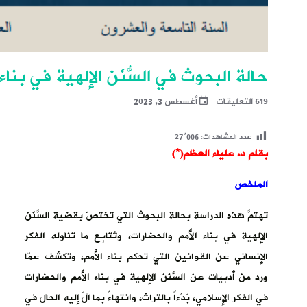
حالة البحوث في السُّنَن الإلهية في بناء
619 التعليقات
أغسطس 3, 2023
عدد المشاهدات:
27٬006
بقلم د. علياء العظم(
*
)
الملخص
تهتمُّ هذه الدراسة بحالة البحوث التي تختصّ بقضية السُّنَن
الإلهية في بناء الأُمم والحضارات، وتُتابِع ما تناوله الفكر
الإنساني عن القوانين التي تحكم بناء الأُمم، وتكشف عمّا
ورد من أدبيات عن السُّنَن الإلهية في بناء الأُمم والحضارات
في الفكر الإسلامي، بَدْءاً بالتراث، وانتهاءً بما آلَ إليه الحال في