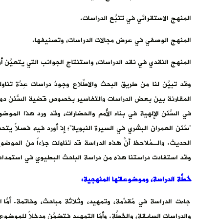
المنهج الاستقرائي في تتبُّع الدراسات.
المنهج الوصفي في عرض مجالات الدراسات، وتصنيفها.
المنهج النقدي في نقد الدراسات، واستنتاج الجوانب التي يتعيَّن أنْ
وقد تبيَّن لنا من طريق البحث والاطِّلاع وجودُ دراسات عِدَّة تناو
المقارنة بين بعض الدراسات والتفاسير بخصوص قضية السُّنَن دون ربط
في السُّنَن الإلهية في بناء الأُمم والحضارات، وقد ورد هذا الم
“سُنَن العمران البشري في السيرة النبوية”؛ إذ أورد فيه فصلاً يتحد
الحديث. والـمُلاحظ أنَّ هذه الدراسة قد تناولت جزءاً من المو
وقد استفادت دراستنا هذه من دراسة الباحث البطيوي في استمداد بعض 
خُطَّة الدراسة، وموضوعاتها المنهجية:
جاءت الدراسة في مُقدِّمة، وتمهيد، وثلاثة مباحث، وخاتمة. أمّا 
والدراسات السابقة، والخُطَّة. وأمّا التمهيد فتضمَّن مدخلاً للمو