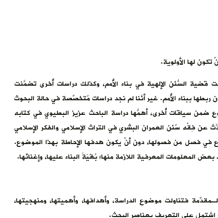
 تكون لها الأولوية.
لت قضية السُّنَن الإلهية في بناء الأُمم، وكذلك دراسات أُخرى تضمَّنت
ها ببناء الأُمم. غير أنَّنا لم نجد دراسات مُتخصِّصة في حالة البحوث
وضوع ضمن سياقات أُخرى، أهمُّها دراسة الباحث عزيز البطيوي في كتابه
َّث عن فِقْه سُنَن العمران البشري في التراث الإسلامي والفكر الإسلامي
ضوع في فصل من فصولها، دون أنْ يكون هدفها الإحاطة بهذا الموضوع.
المعلومات المعرفية اللازمة منها؛ بُغْيَةَ البناء عليها، وإغنائها.
الـمُقدِّمة فتناولت موضوع الدراسة، وأهدافها، وأهميتها، ومنهجيتها،
ضوع اشتمل على التعريف بعناصر البحث.