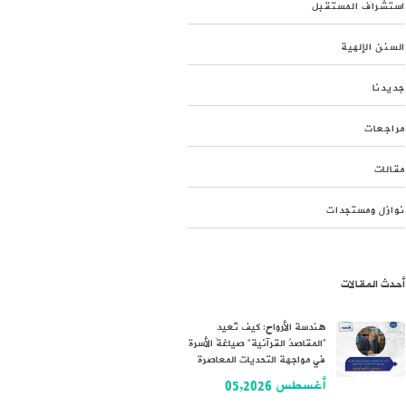
استشراف المستقبل
السنن الإلهية
جديدنا
مراجعات
مقالات
نوازل ومستجدات
أحدث المقالات
هندسة الأرواح: كيف تُعيد
“المقاصدُ القرآنية” صياغةَ الأسرة
في مواجهة التحديات المعاصرة
أغسطس 05,2026