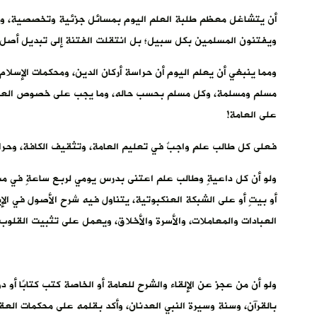
أن يتشاغل معظم طلبة العلم اليوم بمسائل جزئية وتخصصية، ويتل
ويفتنون المسلمين بكل سبيل؛ بل انتقلت الفتنة إلى تبديل أصل 
ومما ينبغي أن يعلم اليوم أن حراسة أركان الدين، ومحكمات الإس
مسلم ومسلمة، وكل مسلم بحسب حاله، وما يجب على خصوص العلما
على العامة!
‏فعلى كل طالب علمٍ واجبٌ في تعليم العامة، وتثقيف الكافة، وحر
‏ولو أن كل داعيةٍ وطالب علم اعتنى بدرس يومي لربع ساعةٍ في مسجد
أو بيتٍ أو على الشبكة العنكبوتية، يتناول فيه شرح الأصول في الإي
العبادات والمعاملات، والأسرة والأخلاق، ويعمل على تثبيت القلوب
‏ولو أن من عجز عن الإلقاء والشرح للعامة أو الخاصة كتب كتابًا أو 
بالقرآن، وسنة وسيرة النبي العدنان، وأكد بقلمه على محكمات العق