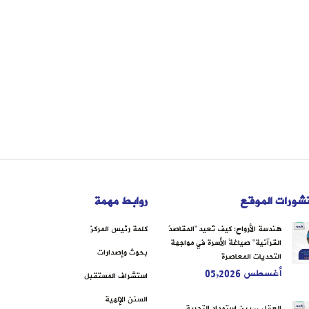
شورات الموقع
روابط مهمة
هندسة الأرواح: كيف تُعيد “المقاصدُ
كلمة رئيس المركز
القرآنية” صياغةَ الأسرة في مواجهة
بحوث وإصدارات
التحديات المعاصرة
أغسطس 05,2026
استشراف المستقبل
السنن الإلهية
العقل .. بين استمداد التجربة