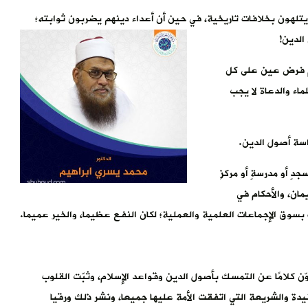
هون بخلافات تاريخية، في حين أن أعداء دينهم يضربون ثوابته؛
الدين!
لام فرض عين على كل
ء والدعاة لا يجب
اسة أصول الدين.
ٍ أو مدرسةٍ أو مركزٍ
مان، والأحكام في
 بسوق الإجماعات العلمية والعملية؛ لكان النفع عظيما، والخير عميما.
دوّن كلامًا عن التمسك بأصول الدين وقواعد الإسلام، وثبّت القلوب
يدة والشريعة التي اتفقت الأمة عليها جميعا، ونشر ذلك ورقيا