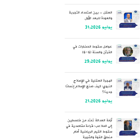
العقل .. بين استمداد التجربة
والعودة للبعد الأول
يوليو 31,2026
عوامل سقوط الحضارات في
القرآن والسنة (6-6)
يوليو 29,2026
الهجرة العقلية في الإصلاح
النبوي: كيف صنع الإسلام إنسانًا
جديدًا؟
يوليو 21,2026
أزمة العدالة تمتد من فلسطين
إلى الملاعب: قراءة مقاصدية في
سقوط القيم الرياضية أمام
منطق القوة والشهرة