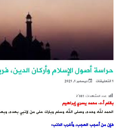
حراسة أصول الإسلام وأركان الدين، ف
1 التعليقات
ديسمبر 1, 2021
عدد المشاهدات:
2٬081
بقلم أ.د. محمد يسري إبراهيم
الحمد لله وحده، وصلى الله وسلم وبارك على من لانبي بعده، وبعد
فإن من أعجب العجب، وأغرب الذنب: