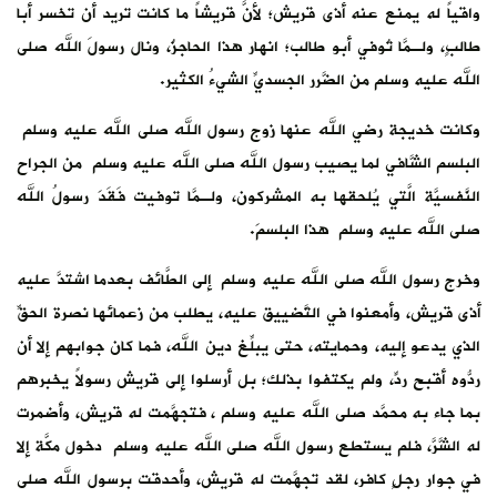
واقياً له يمنع عنه أذى قريش؛ لأنَّ قريشاً ما كانت تريد أن تخسر أبا
طالبٍ، ولـمَّا تُوفي أبو طالب؛ انهار هذا الحاجزُ، ونال رسولَ الله صلى
الله عليه وسلم من الضَّرر الجسديِّ الشيءُ الكثير.
وكانت خديجة رضي الله عنها زوج رسول الله صلى الله عليه وسلم
البلسم الشَّافي لما يصيب رسول الله صلى الله عليه وسلم من الجراح
النَّفسيَّة الَّتي يُلحقها به المشركون، ولـمَّا توفيت فَقَدَ رسولُ الله
صلى الله عليه وسلم هذا البلسمَ.
وخرج رسول الله صلى الله عليه وسلم إلى الطَّائف بعدما اشتدَّ عليه
أذى قريش، وأمعنوا في التَّضييق عليه، يطلب من زعمائها نصرة الحقِّ
الذي يدعو إليه، وحمايته، حتى يبلِّغ دين الله، فما كان جوابهم إلا أن
ردُّوه أقبح ردٍّ، ولم يكتفوا بذلك؛ بل أرسلوا إلى قريش رسولاً يخبرهم
بما جاء به محمَّد صلى الله عليه وسلم ، فتجهَّمت له قريش، وأضمرت
له الشَّرَّ، فلم يستطع رسول الله صلى الله عليه وسلم دخول مكَّة إلا
في جوار رجلٍ كافر، لقد تجهَّمت له قريش، وأحدقت برسول الله صلى