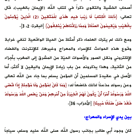
أصحاب الخشية والتقوى ذكراً في كتاب الله (الإيمان بالغيب)، قال
تعالى:
{ذَلِكَ الْكِتَابُ لَا رَيْبَ فِيهِ هُدًى لِلْمُتَّقِينَ (2) الَّذِينَ يُؤْمِنُونَ
بِالْغَيْبِ وَيُقِيمُونَ الصَّلَاةَ وَمِمَّا رَزَقْنَاهُمْ يُنْفِقُونَ}
[البقرة: 2، 3].
ومع ذلك لم يترك العلماء ذكر أمثلة من الحياة الواقعية تنفي غرابة
وقوع هذه الحوادث كالإسراء والمعراج وغيرها، كالإنترنت والفضاء
الإلكتروني ونقل الصور والأصوات الحيّة من المشرق إلى المغرب بأجزاء
من الثانية، وهذا يذكرونه من باب زيادة الإيمان واليقين لا أكثر، أما
الأصل في عقيدة المسلمين أن المؤمن يسلم بما جاء عن الله تعالى
وعن رسوله مذعناً لذلك خاضعاً له؛
{وَمَا كَانَ لِمُؤْمِنٍ وَلَا مُؤْمِنَةٍ إِذَا قَضَى
اللَّهُ وَرَسُولُهُ أَمْرًا أَنْ يَكُونَ لَهُمُ الْخِيَرَةُ مِنْ أَمْرِهِمْ وَمَنْ يَعْصِ اللَّهَ وَرَسُولَهُ
فَقَدْ ضَلَّ ضَلَالًا مُبِينًا}
[الأحزاب: 36].
بين يدي الإسراء والمعراج:
كان وجود أبي طالبٍ بجانب رسول الله صلى الله عليه وسلم، سياجاً