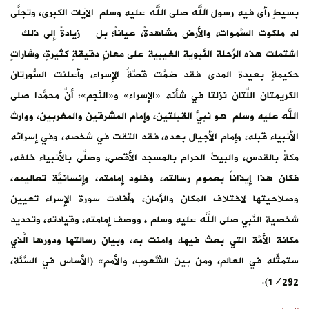
بسيطٍ رأى فيه رسول الله صلى الله عليه وسلم الآيات الكبرى، وتجلَّى
له ملكوت السَّموات، والأرض مشاهدةً، عياناً؛ بل – زيادةً إلى ذلك –
اشتملت هذه الرِّحلة النَّبوية الغيبية على معانٍ دقيقةٍ كثيرةٍ، وشاراتٍ
حكيمةٍ بعيدة المدى فقد ضمَّت قصَّةُ الإسراء، وأعلنت السُّورتان
الكريمتان اللَّتان نزلتا في شأنه «الإسراء» و«النَّجم»: أنَّ محمّداً صلى
الله عليه وسلم هو نبيُّ القبلتين، وإمام المشرقين والمغربين، ووارث
الأنبياء قبله، وإمام الأجيال بعده، فقد التقت في شخصه، وفي إسرائه
مكةُ بالقدس، والبيتُ الحرام بالمسجد الأقصى، وصلَّى بالأنبياء خلفه،
فكان هذا إيذاناً بعموم رسالته، وخلود إمامته، وإنسانيَّة تعاليمه،
وصلاحيتها لاختلاف المكان والزَّمان، وأفادت سورة الإسراء تعيين
شخصية النَّبي صلى الله عليه وسلم ، ووصف إمامته، وقيادته، وتحديد
مكانة الأمَّة التي بعث فيها، وامنت به، وبيان رسالتها ودورها الَّذي
ستمثِّله في العالم، ومن بين الشُّعوب، والأمم» (الأساس في السُّنَّة،
1/292).