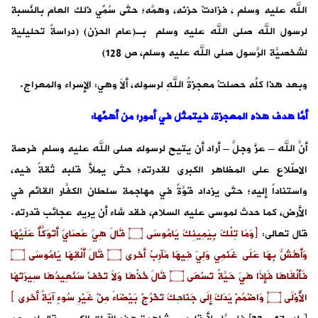
الله عليه وسلم ، فزادتْ حزنَه، وهمَّه؛ حتَّى سُمِّي ذلك العام بالنِّسبة
لرسول الله صلى الله عليه وسلم بـ(عام الحزن) (دراسةٌ تحليلية
لشخصيَّة الرَّسول صلى الله عليه وسلم، ص 128)
وبعد هذا كلِّه حصلتْ معجزةُ اللهِ لرسوله، ألاَ وهي: الإسراء والمعراج.
أمَّا هدف هذه المعجزة، فيتمثل في أمورٍ؛ من أهمِّها:
أنَّ الله – عزَّ وجلَّ – أراد أن يتيح لرسوله صلى الله عليه وسلم فرصة
الاطّلاع على المظاهر الكبرى لقدرته؛ حتَّى يملأ قلبه ثقةً فيه،
واستناداً إليه؛ حتَّى يزداد قوَّةً في مهاجمة سلطان الكفَّار القائم في
الأرض، كما حدث لموسى عليه السلام، فقد شاء أن يريه عجائب قدرته.
قال تعالى:
﴿وَمَا تِلْكَ بِيَمِينِكَ يَامُوسَى ۝ قَالَ هِيَ عَصَايَ أَتَوَكَّأُ عَلَيْهَا
وَأَهُشُّ بِهَا عَلَى غَنَمِي وَلِيَ فِيهَا مَآرِبُ أخرى ۝ قَالَ أَلْقِهَا يَامُوسَى ۝
فَأَلْقَاهَا فَإِذَا هَيَ حَيَّةٌ تَسْعَى ۝ قَالَ خُذْهَا وَلاَ تَخَفْ سَنُعِيدُهَا سِيرَتَهَا
الأُوْلَى ۝ وَاضْمُمْ يَدَكَ إِلَى جَنَاحِكَ تَخْرُجْ بَيْضَاءَ مِنْ غَيْرِ سُوءٍ آيَةً أخرى ﴾