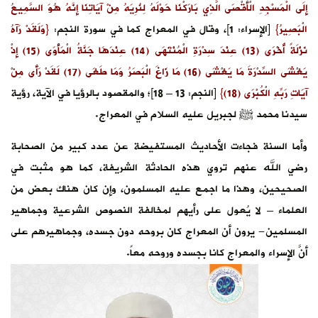
إِلَى الْمَسْجِدِ الْأَقْصَى الَّذِي بَارَكْنَا حَوْلَهُ لِنُرِيَهُ مِنْ آيَاتِنَا إِنَّهُ هُوَ السَّمِيعُ
الْبَصِيرُ}
[الإسراء: 1]، وقال في المعراج كما في سورة النجم:
{وَلَقَدْ رَآهُ
نَزْلَةً أُخْرَى (13) عِنْدَ سِدْرَةِ الْمُنْتَهَى (14) عِنْدَهَا جَنَّةُ الْمَأْوَى (15) إِذْ
يَغْشَى السِّدْرَةَ مَا يَغْشَى (16) مَا زَاغَ الْبَصَرُ وَمَا طَغَى (17) لَقَدْ رَأَى مِنْ
آيَاتِ رَبِّهِ الْكُبْرَى (18)}
[النجم: 13 – 18]؛ والمقصود بالرؤيا في الآية، رؤية
سيدنا محمد ﷺ لجبريل عليه السلام في المعراج.
وأما السنة فجاءت الأحاديث المستفيضة عن عدد كبير من الصحابة
رضي الله عنهم تروي هذه الحادثة الشريفة، كما هو مثبت في
الصحيحين، وهذا ما اجمع عليه المسلمون، وإن كان هناك بعض من
العلماء – لا يُعول على رأيهم لمخالفة النصوص الشرعية وجماهير
المسلمين- يرون أن المعراج كان بروحه دون جسده، وجماهيرهم على
أنَّ الإسراء والمعراج كانا بجسده وروحه معاً.