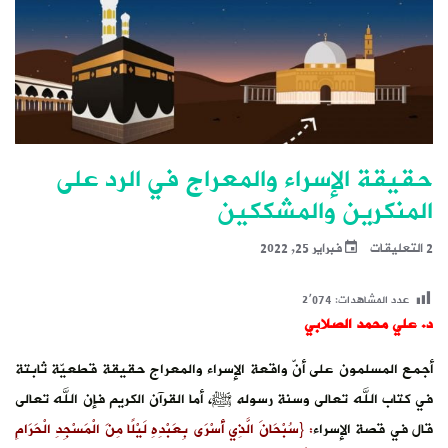
حقيقة الإسراء والمعراج في الرد على
المنكرين والمشككين
2 التعليقات
فبراير 25, 2022
عدد المشاهدات:
2٬074
د. علي محمد الصلابي
أجمع المسلمون على أنّ واقعة الإسراء والمعراج حقيقة قطعيّة ثابتة
في كتاب الله تعالى وسنة رسوله ﷺ، أما القرآن الكريم فإن الله تعالى
قال في قصة الإسراء
: {سُبْحَانَ الَّذِي أَسْرَى بِعَبْدِهِ لَيْلًا مِنَ الْمَسْجِدِ الْحَرَامِ