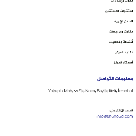
بحوث وإصدارات
استشراف المستقبل
السنن الإلهية
مقالات ومراجعات
أنشطة وفعاليات
مكتبة المركز
أصدقاء المركز
معلومات التواصل
Yakuplu Mah, 59 Sk, No:31, Beylikdüzü, İstanbul
البريد الالكتروني:
info@shuhoud.com