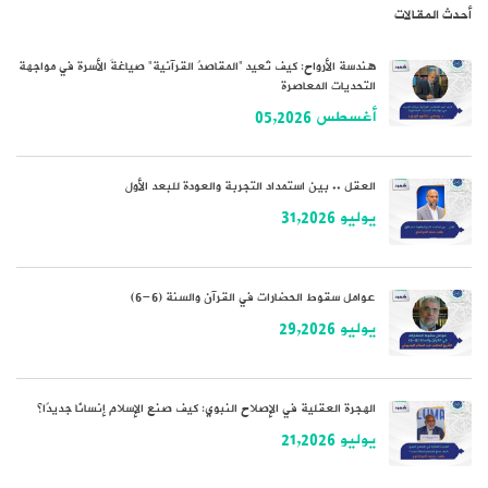
أحدث المقالات
هندسة الأرواح: كيف تُعيد “المقاصدُ القرآنية” صياغةَ الأسرة في مواجهة
التحديات المعاصرة
أغسطس 05,2026
العقل .. بين استمداد التجربة والعودة للبعد الأول
يوليو 31,2026
عوامل سقوط الحضارات في القرآن والسنة (6-6)
يوليو 29,2026
الهجرة العقلية في الإصلاح النبوي: كيف صنع الإسلام إنسانًا جديدًا؟
يوليو 21,2026