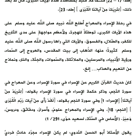
[طه: 17 – 22] فلـمَّا ملأ قلبه بمشاهدة هذه الآيات الكبرى، قال له بعد
ذلك: ﴿لِنُرِيَكَ مِنْ آياتنَا الْكُبْرَى ﴾ [طه: 23].
في رحلة الإسراء والمعراج أطلع الله نبيه صلى الله عليه وسلم على
هذه الآيات الكبرى، توطئةً للهجرة، ولأعظم مواجهةٍ على مدى التَّاريخ
للكفر، والضَّلال، والفسوق. والآيات التي راها رسول الله صلى الله عليه
وسلم كثيرةٌ؛ منها: الذَّهاب إلى بيت المقدس، والعروج إلى السَّماء،
ورؤية الأنبياء، والمرسلين، والملائكة، والسَّموات، والجنَّة، والنار، ونماذج
من النعيم والعذاب… إلخ.
كان حديث القرآن الكريم عن الإسراء في سورة الإسراء، وعن المعراج في
سورة النَّجم، وذكر حكمة الإسراء في سورة الإسراء بقوله: ﴿لِنُرِيَهُ مِنْ
آياتنَا﴾ [الإسراء: 1] وفي سورة النجم بقوله: ﴿لَقَدْ رَأَى مِنْ آيات رَبِّهِ الْكُبْرَى
﴾ [النجم: 18]. وفي الإسراء والمعراج علومٌ، وأسرارٌ، ودقائق، ودروسٌ،
وَعِبَرٌ. (الأساس في السُّنَّة، لسعيد حوَّى، 1/291)
يقول الأستاذ أبو الحسن النَّدوي: لم يكن الإسراء مجرَّد حادثٍ فرديٍّ