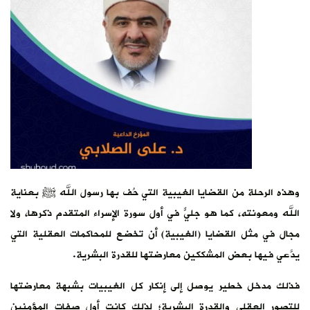
وهذه الرحلة من القضايا الغيبية التي حُف بها رسول الله ﷺ بعناية
الله ومعونته، كما هو جليٌّ في أول سورة الإسراء المتقدم ذكرها، ولا
مجال في مثل القضايا (الغيبية) أن تخضع للمحاكمات العقلية التي
يدَّعي فيها بعض المشككين معارضتها للقدرة البشرية.
فذلك مدخل خطير يوصل إلى إنكار كل الغيبيات بشبهة معارضتها
للتصور العقلي والقدرة البشرية؛ لذلك كانت أول صفات المؤمنين