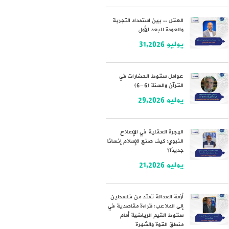
العقل .. بين استمداد التجربة
والعودة للبعد الأول
يوليو 31,2026
عوامل سقوط الحضارات في
القرآن والسنة (6-6)
يوليو 29,2026
الهجرة العقلية في الإصلاح
النبوي: كيف صنع الإسلام إنسانًا
جديدًا؟
يوليو 21,2026
أزمة العدالة تمتد من فلسطين
إلى الملاعب: قراءة مقاصدية في
سقوط القيم الرياضية أمام
منطق القوة والشهرة