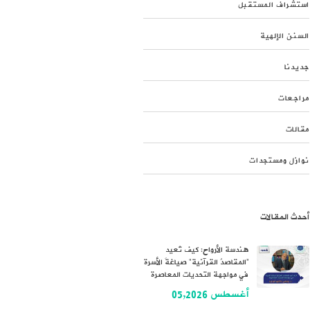
استشراف المستقبل
السنن الإلهية
جديدنا
مراجعات
مقالات
نوازل ومستجدات
أحدث المقالات
هندسة الأرواح: كيف تُعيد
“المقاصدُ القرآنية” صياغةَ الأسرة
في مواجهة التحديات المعاصرة
أغسطس 05,2026