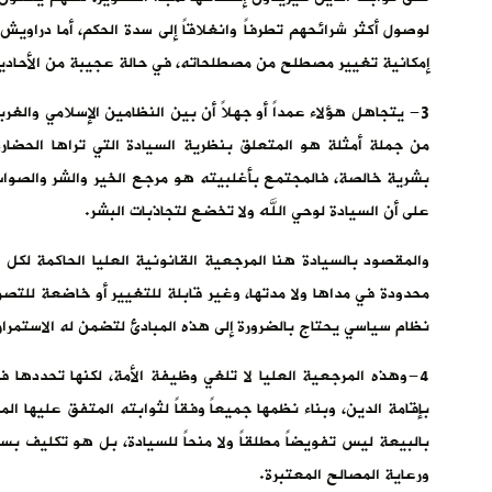
لوصول أكثر شرائحهم تطرفاً وانغلاقاً إلى سدة الحكم، أما دراوي
إمكانية تغيير مصطلح من مصطلحاته، في حالة عجيبة من الأحادية و
3- يتجاهل هؤلاء عمداً أو جهلاً أن بين النظامين الإسلامي والغرب
من جملة أمثلة هو المتعلق بنظرية السيادة التي تراها الحضا
بشرية خالصة، فالمجتمع بأغلبيته هو مرجع الخير والشر والصوا
على أن السيادة لوحي الله ولا تخضع لتجاذبات البشر.
والمقصود بالسيادة هنا المرجعية القانونية العليا الحاكمة لك
محدودة في مداها ولا مدتها، وغير قابلة للتغيير أو خاضعة لل
نظام سياسي يحتاج بالضرورة إلى هذه المبادئ لتضمن له الاستمرار و
4-وهذه المرجعية العليا لا تلغي وظيفة الأمة، لكنها تحددها 
بإقامة الدين، وبناء نظمها جميعاً وفقاً لثوابته المتفق عليها ا
بالبيعة ليس تفويضاً مطلقاً ولا منحاً للسيادة، بل هو تكليف 
ورعاية المصالح المعتبرة.