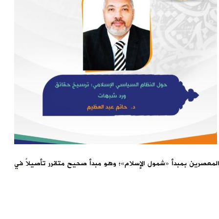
المعصرين بمبدأ «شمول الإسلام»؛ وهو مبدأ صحيح متقرر تأصيلاً في