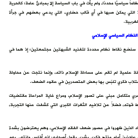
اماً سياسيًّا محددًا، ولم يأت في باب السياسة إلا بمبادئ عامة؛ كالحرية
ردة التي يمكن صبها في أي قالب حضاري، التي يدعي بعضهم في جرأة
لغربية.
النظام السياسي الإسلامي
قالة سنضع نقاط نظام محددة لتفنيد الشبهتين مجتمعتين؛ إذ هما في
ازفة علمية لم تقم على مساءلة الإسلام ذاته، وإنما نتجت عن محاولة
استلاب فكري تلبّس بها بعض المتصدرين في عقود الضعف.
 متكامل مبني على تصور الإسلام، ومراع غاية المراعاة مقتضيات
 قوته، فضلاً عن تلافيه الثغرات الكبرى التي كشفت عنها التجربة،
تهاد الذين ظهروا في عصور ضعف الفقه الإسلامي، وهم يعترضون بشدة
ن عاجزين أمام منتج فكري بشري يقول أصحابه: إنه أفلس وانتهى بهم