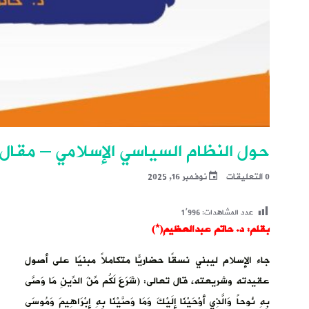
حول النظام السياسي الإسلامي – مقال
0 التعليقات
نوفمبر 16, 2025
عدد المشاهدات:
1٬996
بقلم: د. حاتم عبدالعظيم(*)
جاء الإسلام ليبني نسقًا حضاريًّا متكاملاً مبنيًا على أصول
عقيدته وشريعته، قال تعالى: (شَرَعَ لَكُم مِّنَ الدِّينِ مَا وَصَّى
بِهِ نُوحاً وَالَّذِي أَوْحَيْنَا إِلَيْكَ وَمَا وَصَّيْنَا بِهِ إِبْرَاهِيمَ وَمُوسَى