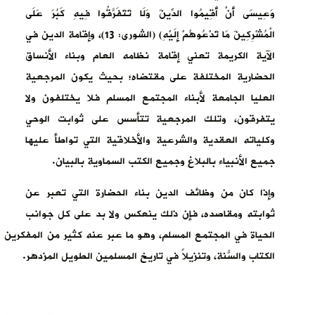
وَعِيسَى أَنْ أَقِيمُوا الدِّينَ وَلَا تَتَفَرَّقُوا فِيهِ كَبُرَ عَلَى
الْمُشْرِكِينَ مَا تَدْعُوهُمْ إِلَيْهِ) (الشورى: 13)، وإقامة الدين في
الآية الكريمة تعني إقامة نظامه العام وبناء الأنساق
الحضارية المختلفة على مقتضاه؛ بحيث يكون المرجعية
العليا الجامعة لأبناء المجتمع المسلم فلا يختلفون ولا
يتفرقون، وتلك المرجعية تتأسس على ثوابت الوحي
وكلياته العقدية والشرعية والأخلاقية التي تواطأ عليها
جميع الأنبياء بالبلاغ وجميع الكتب السماوية بالبيان.
وإذا كان من وظائف الدين بناء الحضارة التي تعبر عن
ثوابته ومقاصده، فإن ذلك ينعكس ولا بد على كل جوانب
الحياة في المجتمع المسلم، وهو ما عبر عنه كثير من المفكرين 
الكتاب والسُّنة، وتنزيلاً في تاريخ المسلمين الطويل المزدهر.