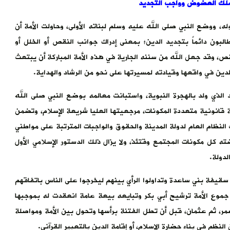
لملك العضوض وواجب التجديد
له، ووضع النبي صلى الله عليه وسلم لبناته الأولى، وحاولت الأمة أن
طالبون دائماً بتجديد الدين؛ بمعنى إدراك جوانب النقص أو الخلل أو
نقص، وقد جعل الله من سننه الجارية في هذه الأمة المباركة أن يبتعث
لدين في واقعها وقيادته لمسيرتها على نحو من الرشاد والهداية.
الذي ولد بالهجرة النبوية، واستبانت معالمه بوضع النبي صلى الله
ة قانونية متعددة المكونات، مرجعيتها العليا شريعة الإسلام، وتضمن
لنظام العام لدولة المدينة والحقوق والواجبات المترتبة على مواطني
ته كل مكونات المجتمع وقتئذ، ولا يزال ذلك الدستور الإسلامي الأول
لدولة.
سقيفة بني ساعدة وتداولوا الرأي بينهم ليخرجوا على الناس باتفاقهم
جموع الأمة ترشيح أبي بكر وتبايعه بيعة عامة انعقدت له بموجبها
عمر، ثم عثمان، قبل أن تطل الفتنة برأسها وتحول بين الأمة ومواصلة
ظم في بناء حضارة الإسلام، أو إقامة الدين بالتعبير القرآني.