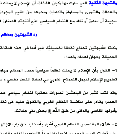
والشبهة الثانية
التي سارت بها ركبان الغفلة: أن الإسلام لا يملك نظ
والعدالة والشورى والمساواة والكفاية ونحوها من القيم المج
عجيبة أن تتفق أو تكاد مع النظام السياسي الذي أنتجته الحضارة ا
رد الشبهتين ومعالم 
وكلتا الشبهتين تحتاج نقاشًا تفصيليًّا، غير أننا في هذه الم
الحقيقة وجهان لعملة واحدة:
1- القول بأن الإسلام لا يملك نظاماً سياسياً محدد المعالم مج
تطويع الإسلام لقبول النموذج الغربي في لحظة انكسار نفسي و
وقد كتب كثير من الباحثين تصورات معتبرة لنظام سياسي عصري
العصر، وقادر على منافسة النظام الغربي والتفوق عليه في نقاط
وأدركها القاصي والداني من خلق الله إلا بعض بني جلدتنا.
2- هؤلاء المقدسون للنظام الغربي أشبه بأصحاب غلق باب الاج
على ثوابت الدين فيريدون إخضاعها لمبدأ التطوير، لكنهم يقفو