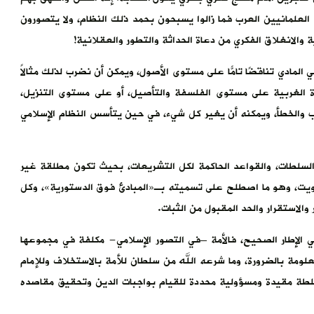
ش العلمانيين العرب فما زالوا يسبحون بحمد ذلك النظام، ولا يتصورون
الانغلاق الفكري من دعاة الحداثة والتطور والعقلانية!
ي المادي تناقضًا تامًّا على مستوى الأصول، ويمكن أن نضرب لذلك مثالاً
رة الغربية على مستوى الفلسفة والتأصيل، أو على مستوى التنزيل،
ب والخطأ، ويمكنه أن يغير كل شيء، في حين يتأسس النظام الإسلامي
ل السلطات، والقواعد الحاكمة لكل التشريعات، بحيث تكون مطلقة غير
تصويت، وهو ما اصطلح على تسميته بـ«المبادئ فوق الدستورية»، وكل
الاستقرار والحد المقبول من الثبات.
في الإطار الصحيح، فالأمة –في التصور الإسلامي- مكلفة في مجموعها
لمعلومة بالضرورة، وما شرعه الله من سلطان للأمة بالاستخلاف وللإمام
بسلطة مقيدة ومسؤولية محددة للقيام بواجبات الدين وتحقيق مقاصده