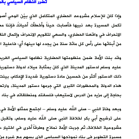
تضرر النظام السياسي با
وإذا كان للإسلام مشروعه الحضاري المتكامل الذي بيَّن الوحي أصو
تكمل المسيرة بعد نبيها فأصابت حيناً وأخطأت أحياناً، فإننا م
الانحراف في واقعنا الحضاري، والسعي لتقويم الانحراف وإكمال ال
من أبنائها على رأس كل مائة سنة من يجدد لها دينها؛ أي: فاعلية ا
وقد بنت الأمة ضمن منظومتها الحضارية نظامها السياسي الفريد 
عليه وسلم لدستور المدينة الذي كان بمثابة ميلاد لدولة دستوري
ذلك الدستور أكثر من خمسين مادة دستورية شديدة الإحكام، بينت ا
هذه الدولة والمحظورات الكبرى التي جرمها دستور المدينة، وارتض
بحاجة إلى مزيد من الدرس لاستيعاب فلسفته ومنطلقاته في بناء ا
وبعد وفاة النبي – صلى الله عليه وسلم – اجتمع ممثلو الأمة في 
على ترشيح أبي بكر لخلافة النبي صلى الله عليه وسلم، وتقبل 
مشروعية الخلافة، ثم جربت الأمة نماذج وطرقاً أخرى في اختيار 
مسيرة التطوير في بناء نموذجها السياسي الذي يسهم مع غيره من الن