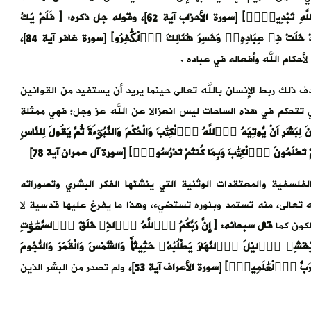
اَ۬للَّهِ فِے اِ۬لذِينَ خَلَوْاْ مِن قَبْلُۖ وَلَن تَجِدَ لِسُنَّةِ اِ۬للَّهِ تَبْدِيلاٗۖ﴾ [سورة الأحزاب آية 62]، وقوله جل ذكره: ﴿ فَلَمْ يَكُ
َدْ خَلَتْ فِے عِبَادِهِۦۖ وَخَسِرَ هُنَالِكَ اَ۬لْكَٰفِرُو﴾ [سورة غافر آية 84]،
أحكام الله وأفعاله في عباده .
ف ذلك ربط الإنسان بالله تعالى حينما يريد أن يستفيد من القوانين
ي تتحكم في هذه الساحات ليس انعزالا عن الله عز وجل؛ فهي ممثلة
َشَرٍ اَنْ يُّوتِيَهُ اُ۬للَّهُ اُ۬لْكِتَٰبَ وَالْحُكْمَ وَالنُّبُوٓءَةَ ثُمَّ يَقُولَ لِلنَّاسِ
تُمْ تَعْلَمُونَ اَ۬لْكِتَٰبَ وَبِمَا كُنتُمْ تَدْرُسُونَۖ﴾ [سورة آل عمران آية 78]
لفلسفية والمعتقدات الوثنية التي ينشئها الفكر البشري وتصوراته
له تعالى، منه تستمد وبنوره تستضيء، وهذا ما يفرغ عليها قدسية لا
لكون كما
قال سبحانه: ﴿ إِنَّ رَبَّكُمُ اُ۬للَّهُ اُ۬لذِے خَلَقَ اَ۬لسَّمَٰوَٰتِ
 اِ۬ليْلَ اَ۬لنَّهَارَ يَطْلُبُهُۥ حَثِيثاٗ وَالشَّمْسَ وَالْقَمَرَ وَالنُّجُومَ
ُ رَبُّ اُ۬لْعَٰلَمِينَۖ﴾ [سورة الأعراف آية 53]،
ولم تصدر من البشر الذين