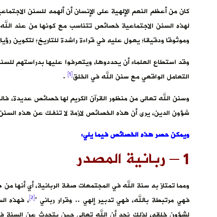
كان من أعظم النعم الإلهية على الإنسان أن ألهمه للسنن الاجتماعي
لهذه السنن الاجتماعية خصائص تتناسب مع كونها من عند الله 
وموثوقا ودقيقا؛ يعول عليه في قراءة راشدة للتاريخ؛ لتكوين رؤ
وقد استطاع العلماء أن يحددوها، ويتعرفوا عليها بدراستهم للسنن
[1]
التعامل الواقعي مع سنن الله في الخلق
.
وسنن الله تعالى من منظور القرآن الكريم لها خصائص عديدة، فا
شؤون الدين، يرى أن هذه الخصائص لازمة لا تنفك عن هذه السنن
ويمكن حصر هذه الخصائص فيما يلي:
1 – ربانية المصدر
ومما تمتاز به سنة الله في المجتمعات صفة الربانية، أي أنها من 
[2]
فهي مرتبطة بالله، فهي تدبير إلهي .. وقرار رباني “
، فهذه ال
لشؤون خلقه، لذلك نجد أن الله تعالى حين يتحدث عن السنة في ا