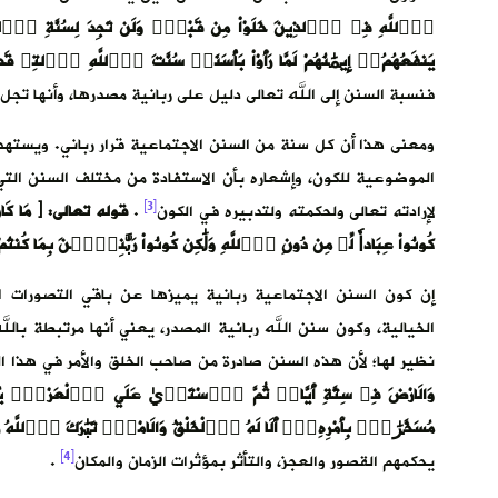
يَنفَعُهُمُۥٓ إِيمَٰنُهُمْ لَمَّا رَأَوْاْ بَأْسَنَاۖ سُنَّتَ اَ۬للَّهِ اِ۬لتِے ق
فنسبة السنن إلى الله تعالى دليل على ربانية مصدرها، وأنها تجل ل
ومعنى هذا أن كل سنة من السنن الاجتماعية قرار رباني. ويستهد
الموضوعية للكون، وإشعاره بأن الاستفادة من مختلف السنن الت
[3]
لإرادته تعالى ولحكمته ولتدبيره في الكون
.
قوله تعالى: ﴿ مَا كَانَ لِب
كُونُواْ عِبَاداٗ لِّے مِن دُونِ اِ۬للَّهِ وَلَٰكِن كُونُواْ رَبَّٰنِيِّۧنَ بِمَا كُن
إن كون السنن الاجتماعية ربانية يميزها عن باقي التصورات ا
الخيالية، وكون سنن الله ربانية المصدر، يعني أنها مرتبطة بال
نظير لها؛ لأن هذه السنن صادرة من صاحب الخلق والأمر في هذا ا
وَالَارْضَ فِے سِتَّةِ أَيَّامٖ ثُمَّ اَ۪سْتَو۪يٰ عَلَي اَ۬لْعَرْشِۖ يُغْشِے
مُسَخَّرَٰتِۢ بِأَمْرِهِۦٓۖ أَلَا لَهُ اُ۬لْخَلْقُ وَالَامْرُۖ تَبَٰرَكَ اَ۬للَّه
[4]
يحكمهم القصور والعجز، والتأثر بمؤثرات الزمان والمكان
.