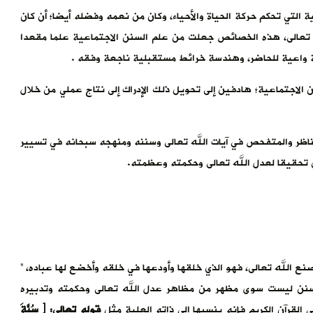
ة التي تحكم حركة الحياة والأحياء، وكان من نعمه وفضله أيضا؛ أن كان
تعالى، هذه الخصائص جعلت من علم السنن الاجتماعية علما مقعدا
ية واعية للحاضر، وهندسة خرائط مستقبلية ناجعة وفقه .
 الاجتماعية؛ هادفين إلى تحويل ذلك الإدراك إلى نتاج عملي من خلال
لناظر والمتفحص في آيات الله تعالى وسننه ومنهجه سبحانه في تسيير
 تحقيقا لعدل الله تعالى وحكمته وعظمته.
صنع الله تعالى، فهو الذي خلقها وأودعها في خلقه وأخضع لها عباده، ”
سنن ليست سوى مظهر من مظاهر عدل الله تعالى وحكمته وتدبيره
لقرآن الكريم فإنه ينسبها إلى ذاته العلية مثل
قوله تعالى: ﴿ سُنَّةَ