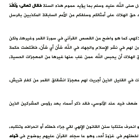
ول صلى الله عليه وسلم بما يؤيد عموم هذه السنة
فقال تعالى: وَلَقَدَ
حق الهلاك على أمثالكم وسلفكم من الأمم السابقة المكذبين بالرسل
اكهم، كما هو واضح من القصص القرآني في سورة القمر وغيرها، ولكن
ن لهم في نشر الإسلام والجهاد في الله شأن أي شأن، فاقتضت حكمة
 الهلاك أن يحبس الله عمن غاب عنها غيرها من المعجزات الحسية،
فذت في القليل الذين أجريت لهم معجزة انشقاق القمر من كفار قريش،
ى ضعف فيه عند الآلوسي، فقد ذكر أسماء بعد رؤوس المشركين الذين
نحرف متنكبا سنن القانون الإلهي لقي جزاء خطئه أو انحرافه وتنكبه،
ا لخطئهم في غزوة أحد، وهو ما سجله القرآن عليهم بوضوح في
قوله