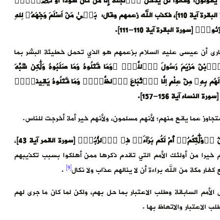
ْ فِيهَا خَٰلِدُونَۖ﴾ [سورة البقرة آية 79-81]، وكانوا يقولون: وَقَالُواْ لَنْ يَّدْخُلَ اَ۬لْجَنَّةَ إِلَّا مَن كَانَ هُوداً اَوْ نَصَٰر۪يٰۖ
تِلْكَ أَمَانِيُّهُمْۖ قُلْ هَاتُواْ بُرْهَٰنَكُمُۥٓ إِن كُنتُمْ صَٰدِقِينَۖ [سورة البقرة آية 110]، فكذب الله زعمهم وقال: بَل۪يٰ مَنَ اَسْلَمَ وَجْهَهُۥ لِلهِ
زَنُونَۖ [سورة البقرة آية 110-111].
نصارى أن عيسى عليه السلام بزعمهم هو الذي تحمل خطيئة البشر بما
َ۪بْنَ مَرْيَمَ رَسُولَ اَ۬للَّهِۖ ۞وَمَا قَتَلُوهُ وَمَا صَلَبُوهُ وَلَٰكِن شُبِّهَ
هُم بِهِۦ مِنْ عِلْمٍ اِلَّا اَ۪تِّبَاعَ اَ۬لظَّنِّۖ وَمَا قَتَلُوهُ يَقِيناَۢۖ
جاوز عما يقع منهم؛ لأنهم مسلمون، ولأنهم خير أمة أخرجت للناس.
نُ ا۟وْلَٰٓئِكُمُۥٓ أَمْ لَكُم بَرَآءَةٞ فِے اِ۬لزُّبُرِۖ [سورة القمر آية 43]
،
 خيرا من أولئك الأمم التي تقدم ذكرها ممن أهلكوا بسبب تكذيبهم
[9]
ار مكة من الله براءة أن لا ينالهم عذاب ولا نكال
.
لأمم السابقة وطلب الاعتبار بما حل بهم، ولكن لما كان ما جرى لهم
الاعتبار والاتعاظ بها .