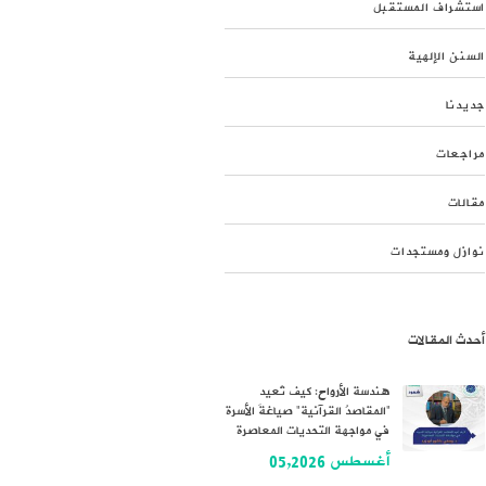
استشراف المستقبل
السنن الإلهية
جديدنا
مراجعات
مقالات
نوازل ومستجدات
أحدث المقالات
هندسة الأرواح: كيف تُعيد
“المقاصدُ القرآنية” صياغةَ الأسرة
في مواجهة التحديات المعاصرة
أغسطس 05,2026