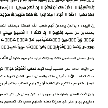
اُ۬لْجَنَّةِ هُم
وَهُوَ مُحْسِنٞ فَلَهُۥٓ أَجْرُهُۥ عِندَ رَبِّهِۦ وَلَا خَوْفٌ عَلَيْهِمْ وَلَا هُمْ يَحْ
إن اليهود لا يزالون يرددون أنهم شعب الله المختار ويعتقد ال
يعتقدون من صلبه
وَقَوْلِهِمُۥٓ إِنَّا قَتَلْنَا اَ۬لْمَسِيحَ عِيسَي ا
لَهُمْۖ وَإِنَّ اَ۬لذِينَ اَ۪خْتَلَفُواْ فِيهِ لَفِے شَكّٖ مِّنْهُۖ مَا لَ
(156) بَل رَّفَعَهُ اُ۬للَّهُ إِلَيْهِۖ وَكَانَ اَ۬للَّهُ عَزِيزاً حَكِيماٗۖ [سورة النساء آية 156-157].
ولعل بعض المسلمين كانت ومازالت تراود نفوسهم فكرة أن الله مت
من الآيات الدالة على العموم أيضا
قوله تعالى: اَكُفَّارُكُمْ خَيْرٞ مِّ
حيث تخاطب الآية مشركي مكة، والمعنى: ليس الذين كفروا منكم
الرسل وكفرهم بالكتب، فلا تظنوا أن يشملهم العذاب دونكم، أم مع كف
ولولا ثبات السنن واطرادها وعمومها لما كان معنى في ذكر قصص ا
وعليهم يجري على غيرهم إذا فعلوا فعلهم حسب ذكر قصصهم وطلب 