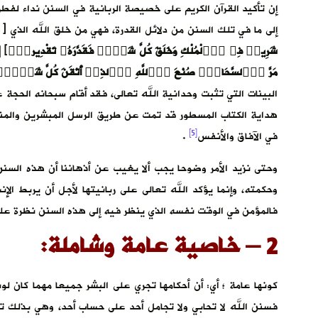
إن تأكيد القرآن الكريم على خصيصة الربانية في السنن نداء لفطر
إلى ما في تلك السنن من دلائل القدرة، فهي من خلق الله الذي
﴿ ا
مَرَّ اَ۬لسَّحَابِۖ صُنْعَ اَ۬للَّهِ اِ۬لذِےٓ أَتْقَنَ كُلَّ شَےْءٍۖ اِن
البينات التي تثبت وحدانية الله تعالى، فقد أقام سبحانه الحجة عل
هداية الكتاب المسطور قد تمت عن طريق الرسل المبشرين والمنذ
[5]
في الآفاق والأنفس
.
وحتى نزيد الأمر وضوحا يجب ألا يغيب عن أذهاننا أن هذه السنن
وحكمته، وإنما يؤكد الله تعالى على ربانيتها لأجل أن يربط الإن
فالمؤمن في الوقت نفسه الذي ينظر فيه إلى هذه السنن نظرة علمي
2 – خاصية عامة وشاملة:
كونها عامة ؛ أي: أن أحكامها تجري على البشر جميعا مهما كان لو
فسنن الله لا تحابي ولا تجامل أحد على حساب أحد، وهي بذلك ت