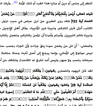
[6]
النظر إلى جنس أو دين أو مزايا هذا الفرد أو تلك الأمة “
. وآيات ال
قوله تعالى: لَّيْسَ بِأَمَانِيِّكُمْ وَلَآ أَمَانِيِّ أَهْلِ اِ۬لْكِتَٰبِۖ مَنْ يَّعْمَ
النساء آية 122]
فقد روى الطبري عن ابن عباس في سبب نزول هذه ال
الكتب، أنزل قبل كتابكم، ونبينا خير الأنبياء. وقال أهل الإنجيل 
ونبينا خاتم النبيين، وأمرتم وأمرنا أن نؤمن بكتابكم، ونعمل بكتابن
والمعنى: ” أن كل من يعمل سوءا يلق جزاءه؛ لأن الجزاء بحسب سنة
ليس موكولا إلى الأماني، وإنما يرجع إلى أصل ثابت وسنة محكمة 
سبحانه بنسب ولا صهر، وليس أحد تخرق له القاعدة، وتخالف من أج
لقد كان اليهود والنصارى ي
قولون: ﴿ وَقَالَتِ اِ۬لْيَهُودُ وَالنَّصَٰر۪يٰ نَحْن
بَشَرٞ مِّمَّنْ خَلَقَۖ يَغْفِرُ لِمَنْ يَّشَآءُ وَيُعَذِّبُ مَنْ يَّشَآءُۖ وَلِل
المائدة آية 20] وكانوا يقولون: وَقَالُواْ لَن تَمَسَّنَا اَ۬لنَّارُ إِل