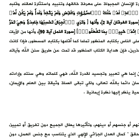
ة الإنسان المجبولة على معرفة خالقها، وتنبيه واستثارة لعقله وقلبه
ِ۬لذِے لَهُۥ مُلْكُ اُ۬لسَّمَٰوَٰتِ وَالَارْضِ وَلَمْ يَتَّخِذْ وَلَداٗ وَلَمْ يَكُن لَّهُۥ
شَرِيكٞ فِے اِ۬لْمُلْكِ وَخَلَقَ كُلَّ شَےْءٖ فَقَدَّرَهُۥ تَقْدِيراٗۖ﴾ [سورة الفرقان آية 2]، وأنها ﴿ وَتَرَي اَ۬لْجِبَالَ تَحْسِبُهَا جَامِدَةٗ وَهِيَ تَمُرُّ
َّهُۥ خَبِيرُۢ بِمَا تَفْعَلُونَۖ﴾ [سورة النمل آية 90]،
وأنها من الآيات
ى الناس بكتابه المنظور تماما كما أقامها بكتابه المسطور، فإذا كانت
رين، فإن هداية الكتاب المنظور قد تمت عن طريق سنن الله وآياته
 إنما هي تعبير وتجسيد لقدرة الله، فهي كلماته وهي سنته وإرادته
سان دائما بالله تعالى، ولكي تبقى الصلة وثيقة بين العلم والإيمان،
ة ينظر إليها نظرة إيمانية .
نهم أو جنسهم أو دينهم، وتأثيرها يطال الجميع دون تفريق أو تمييز،
حقق ” كمال العدل الجزائي الإلهي الذي يتناسب مع جنس العمل، دون