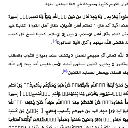
قرآن الكريم كثيرة وصريحة في هذا المعنى، منها:
لْ سُوٓءاٗ يُجْزَ بِهِۦ وَلَا يَجِدْ لَهُۥ مِن دُونِ اِ۬للَّهِ وَلِيّاٗ وَلَا نَصِيراٗۖ [سورة
آية أنه قال: ” تحاكم أهل الأديان، فقال أهل التوراة: كتابنا خير
مثل ذلك، وقال أهل الإسلام: لا دين إلا الإسلام، كتابنا نسخ كل كتاب،
[7]
ا. فقضى الله بينهم و أنزل الآية المذكورة
.
 الله تعالى أثر طبيعي للعمل لا يتخلف عنه، وميزان الثواب والعقاب
وقانون لا يحابي. قانون تستوي أمامه الأمم، فليس أحد يمت إلى الله
[8]
له السنة، ويعطل لحسابه القانون”
.
ُ أَبْنَٰٓؤُاْ اُ۬للَّهِ وَأَحِبَّٰٓؤُهُۥۖ قُلْ فَلِمَ يُعَذِّبُكُم بِذُنُوبِكُمۖ بَلَ اَنتُم
هِ مُلْكُ اُ۬لسَّمَٰوَٰتِ وَالَارْضِ وَمَا بَيْنَهُمَاۖ وَإِلَيْهِ اِ۬لْمَصِيرُۖ ﴾ [سورة
َّآ أَيَّاماٗ مَّعْدُودَةٗۖ قُلَ اَتَّخَذتُّمْ عِندَ اَ۬للَّهِ عَهْداٗ فَلَنْ يُّخْلِفَ اَ۬للَّهُ
عَهْدَهُۥٓۖ أَمْ تَقُولُونَ عَلَي اَ۬للَّهِ مَا لَا تَعْلَمُونَۖ [سورة البقرة آية 79] فجاء الرد من فورهم بأسلوب إنكاري: ﴿ بَل۪يٰ مَن كَسَبَ
سَيِّئَةٗ وَأَحَٰطَتْ بِهِۦ خَطِيٓـَٰٔتُهُۥ فَأُوْلَٰٓئِكَ أَصْحَٰبُ اُ۬لنّ۪ارِ هُمْ فِيهَا خَٰلِدُونَۖ (80) وَالذِينَ ءَامَنُواْ وَعَمِلُواْ اُ۬لصَّٰلِحَٰتِ أُوْلَٰٓئِكَ أَصْحَٰبُ