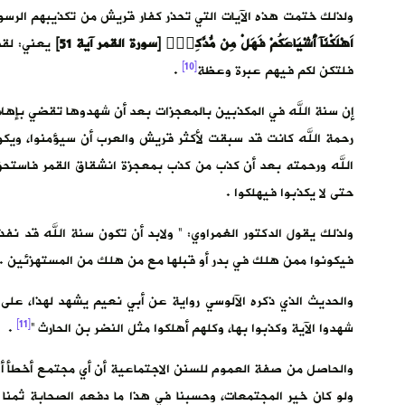
ولذلك ختمت هذه الآيات التي تحذر كفار قريش من تكذيبهم الرس
اَهْلَكْنَآ أَشْيَاعَكُمْ فَهَلْ مِن مُّدَّكِرٖۖ [سورة القمر آية 51]
يعني: لقد 
[10]
فلتكن لكم فيهم عبرة وعظة
.
إن سنة الله في المكذبين بالمعجزات بعد أن شهدوها تقضي بإهل
رحمة الله كانت قد سبقت لأكثر قريش والعرب أن سيؤمنوا، ويكو
الله ورحمته بعد أن كذب من كذب بمعجزة انشقاق القمر فاستحق
حتى لا يكذبوا فيهلكوا .
ولذلك يقول الدكتور الغمراوي: ” ولابد أن تكون سنة الله قد ن
فيكونوا ممن هلك في بدر أو قبلها مع من هلك من المستهزئين .
والحديث الذي ذكره الآلوسي رواية عن أبي نعيم يشهد لهذا، عل
[11]
شهدوا الآية وكذبوا بها، وكلهم أهلكوا مثل النضر بن الحارث “
.
والحاصل من صفة العموم للسنن الاجتماعية أن أي مجتمع أخطأ أو ا
ولو كان خير المجتمعات، وحسبنا في هذا ما دفعه الصحابة ثمن