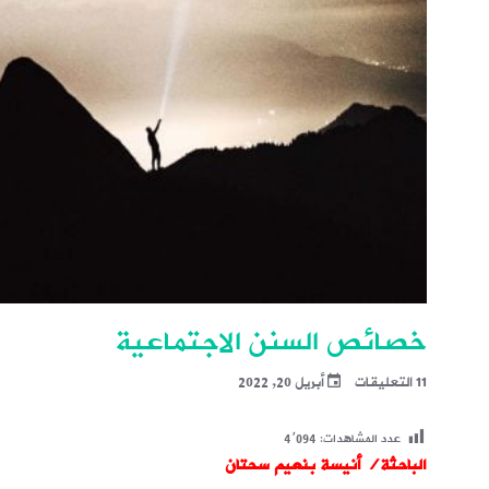
خصائص السنن الاجتماعية
11 التعليقات
أبريل 20, 2022
عدد المشاهدات:
4٬094
الباحثة/ أنيسة بنعيم سحتان