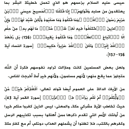
عيسى عليه السلام بزعمهم هو الذي تحمل خطيئة البشر بما
يعتقدون من صلبه وَقَوْلِهِمُۥٓ إِنَّا قَتَلْنَا اَ۬لْمَسِيحَ عِيسَي اَ۪بْنَ
مَرْيَمَ رَسُولَ اَ۬للَّهِۖ ۞وَمَا قَتَلُوهُ وَمَا صَلَبُوهُ وَلَٰكِن شُبِّهَ لَهُمْۖ وَإِنَّ
اَ۬لذِينَ اَ۪خْتَلَفُواْ فِيهِ لَفِے شَكّٖ مِّنْهُۖ مَا لَهُم بِهِۦ مِنْ عِلْمٍ
اِلَّا اَ۪تِّبَاعَ اَ۬لظَّنِّۖ وَمَا قَتَلُوهُ يَقِيناَۢۖ (156) بَل رَّفَعَهُ
اُ۬للَّهُ إِلَيْهِۖ وَكَانَ اَ۬للَّهُ عَزِيزاً حَكِيماٗۖ [سورة النساء آية
156-157].
ولعل بعض المسلمين كانت ومازالت تراود نفوسهم فكرة أن الله
متجاوز عما يقع منهم؛ لأنهم مسلمون، ولأنهم خير أمة أخرجت للناس.
من الآيات الدالة على العموم أيضا قوله تعالى: اَكُفَّارُكُمْ خَيْرٞ مِّنُ
ا۟وْلَٰٓئِكُمُۥٓ أَمْ لَكُم بَرَآءَةٞ فِے اِ۬لزُّبُرِۖ [سورة القمر آية 43]،
حيث تخاطب الآية مشركي مكة، والمعنى: ليس الذين كفروا منكم خيرا
من أولئك الأمم التي تقدم ذكرها ممن أهلكوا بسبب تكذيبهم الرسل
وكفرهم بالكتب، فلا تظنوا أن يشملهم العذاب دونكم، أم مع كفار مكة