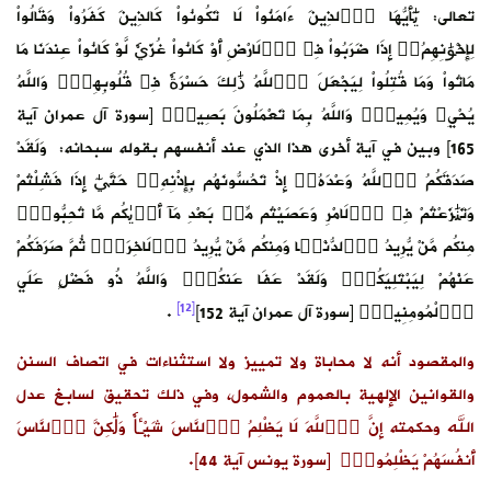
تعالى: يَٰٓأَيُّهَا اَ۬لذِينَ ءَامَنُواْ لَا تَكُونُواْ كَالذِينَ كَفَرُواْ وَقَالُواْ
لِإِخْوَٰنِهِمُۥٓ إِذَا ضَرَبُواْ فِے اِ۬لَارْضِ أَوْ كَانُواْ غُزّيٗ لَّوْ كَانُواْ عِندَنَا مَا
مَاتُواْ وَمَا قُتِلُواْ لِيَجْعَلَ اَ۬للَّهُ ذَٰلِكَ حَسْرَةٗ فِے قُلُوبِهِمْۖ وَاللَّهُ
يُحْيِۦ وَيُمِيتُۖ وَاللَّهُ بِمَا تَعْمَلُونَ بَصِيرٞۖ [سورة آل عمران آية
165] وبين في آية أخرى هذا الذي عند أنفسهم بقوله سبحانه: وَلَقَدْ
صَدَقَكُمُ اُ۬للَّهُ وَعْدَهُۥٓ إِذْ تَحُسُّونَهُم بِإِذْنِهِۦۖ حَتَّيٰٓ إِذَا فَشِلْتُمْ
وَتَنَٰزَعْتُمْ فِے اِ۬لَامْرِ وَعَصَيْتُم مِّنۢ بَعْدِ مَآ أَر۪يٰكُم مَّا تُحِبُّونَۖ
مِنكُم مَّنْ يُّرِيدُ اُ۬لدُّنْي۪ا وَمِنكُم مَّنْ يُّرِيدُ اُ۬لَاخِرَةَۖ ثُمَّ صَرَفَكُمْ
عَنْهُمْ لِيَبْتَلِيَكُمْۖ وَلَقَدْ عَفَا عَنكُمْۖ وَاللَّهُ ذُو فَضْلٍ عَلَي
[12]
اَ۬لْمُومِنِينَۖ [سورة آل عمران آية 152]
.
والمقصود أنه لا محاباة ولا تمييز ولا استثناءات في اتصاف السنن
والقوانين الإلهية بالعموم والشمول، وفي ذلك تحقيق لسابغ عدل
الله وحكمته إِنَّ اَ۬للَّهَ لَا يَظْلِمُ اُ۬لنَّاسَ شَيْـٔاٗ وَلَٰكِنَّ اَ۬لنَّاسَ
أَنفُسَهُمْ يَظْلِمُونَۖ [سورة يونس آية 44].