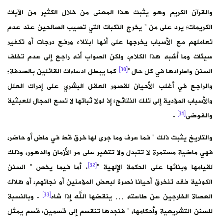
والقرآن الكريم وهو يثبت هذا المعنى من خلال الكثير من الآيات
الكريمات؛ يرد على من ” يخرج النكبات التي تصيب الصالحين عند عدم
تعاملهم مع الأسباب يخرجها على أنها ابتلاء ورفع درجات أو تكفير
سيئات وما أشبه هذا الكلام، ولكن الصواب أنه راجع إلى عدم تخلف
[30]
السنن واطرادها في كل حال “
كما يبطل ادعاءات القائلين بالصدفة؛
والراجع في أغلب الأحيان لقصور العقل البشري على إدراك العلل
والأسباب المؤدية إلى تلك النتائج؛ إذ لولا ثباتها لا تسع المجال للعبثية
[31]
والفوضى
.
والتاريخ يثبت ذلك ” فما عرف وما جرى لها خرق قط في ماض أو حاضر،
فهي ماضية مستمرة لا تتبدل ولا تتغير على مر الأزمان والدهور، وذلك
[32]
لقيامها وبنائها على الحكمة الإلهية “
. أما فيما يخص ” السنن
الكونية فقد تنخرق أحيانا نصرة لبعض المؤمنين أو نجاتهم، أو هلاك
[33]
العصاة الخارجين عن طاعته … ينقضها الله إذا شاء
. وبالنسبة
للسنن التشريعية وأحكامها، ” فنجدها تنقسم إلى قسمين: قسم يمثل