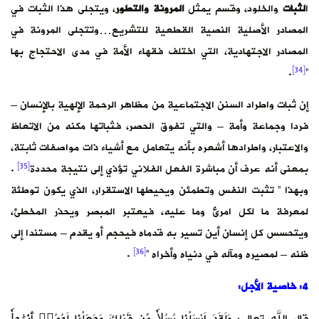
ا
لثبات
والخلود، وقسم يمثل
المرونة
والتطور
، ويتجلى هذا الثبات في
المصادر الأصلية النصية القطعية للتشريع…وتتجلى المرونة في
المصادر الاجتهادية، التي اختلف فقهاء الأمة في مدى الاحتجاج بها
[34]
.
“
إن ثبات واطراد السنن الاجتماعية من مظاهر الرحمة الإلهية بالإنسان –
فردا وجماعة وأمة – والتي تفوق الحصر، فثباتها مكنه من الاتعاظ
والاعتبار، واطرادها أشعره بأنه يتعامل مع أشياء ذات مواصفات ثابتة،
[35]
بمعنى أنه عرف أن مباشرة الفعل الفلاني تؤذي إلى نتيجة محددة
.
وبهذا ” تثبت النفس وتطمئن ويحيطها الاستقرار، الذي يكون توطئة
لمعرفة ما لكل امرئ وما عليه، فيعتبر المبصر ويحذر المخطئ،
ويتحسس كل إنسان أين تسير به قدماه فيحجم أو يقدم – مستندا إلى
[36]
ظنه – لمصيره ومآله في دنياه وأخراه “
.
4: خاصية الأجل:
قال الله تعالى: وَلَقَدَ اَرْسَلْنَا رُسُلاٗ مِّن قَبْلِكَ وَجَعَلْنَا لَهُمُۥٓ أَزْوَٰجاٗ