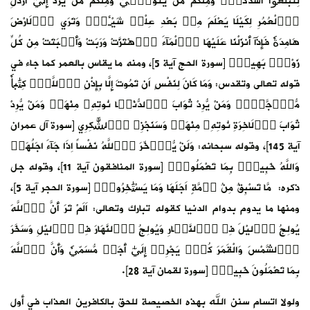
لِتَبْلُغُوٓاْ أَشُدَّكُمْۖ وَمِنكُم مَّنْ يُّتَوَفّ۪يٰ وَمِنكُم مَّنْ يُّرَدُّ إِلَيٰٓ أَرْذَلِ
اِ۬لْعُمُرِ لِكَيْلَا يَعْلَمَ مِنۢ بَعْدِ عِلْمٖ شَيْـٔاٗۖ وَتَرَي اَ۬لَارْضَ
هَامِدَةٗ فَإِذَآ أَنزَلْنَا عَلَيْهَا اَ۬لْمَآءَ اَ۪هْتَزَّتْ وَرَبَتْ وَأَنۢبَتَتْ مِن كُلِّ
زَوْجِۢ بَهِيجٖۖ [سورة الحج آية 5]، ومنه ما يقاس بالعمر كما جاء في
قوله تعالى وتقدس: وَمَا كَانَ لِنَفْسٍ اَن تَمُوتَ إِلَّا بِإِذْنِ اِ۬للَّهِۖ كِتَٰباٗ
مُّوَ۬جَّلاٗۖ وَمَنْ يُّرِدْ ثَوَابَ اَ۬لدُّنْي۪ا نُوتِهِۦ مِنْهَاۖ وَمَنْ يُّرِدْ
ثَوَابَ اَ۬لَاخِرَةِ نُوتِهِۦ مِنْهَاۖ وَسَنَجْزِے اِ۬لشَّٰكِرِي [سورة آل عمران
آية 145]، وقوله سبحانه: وَلَنْ يُّوَ۬خِّرَ اَ۬للَّهُ نَفْساً اِذَا جَآءَ اجَلُهَاۖ
وَاللَّهُ خَبِيرُۢ بِمَا تَعْمَلُونَۖ [سورة المنافقون آية 11]، وقوله جل
ذكره: مَّا تَسْبِقُ مِنُ ا۟مَّةٍ اَجَلَهَا وَمَا يَسْتَٰخِرُونَۖ [سورة الحجر آية 5]،
ومنها ما يدوم بدوام الدنيا كقوله تبارك وتعالى: اَلَمْ تَرَ أَنَّ اَ۬للَّهَ
يُولِجُ اُ۬ليْلَ فِے اِ۬لنَّه۪ارِ وَيُولِجُ اُ۬لنَّهَارَ فِے اِ۬ليْلِ وَسَخَّرَ
اَ۬لشَّمْسَ وَالْقَمَرَ كُلّٞ يَجْرِےٓ إِلَيٰٓ أَجَلٖ مُّسَمّيٗ وَأَنَّ اَ۬للَّهَ
بِمَا تَعْمَلُونَ خَبِيرٞۖ [سورة لقمان آية 28].
ولولا اتسام سنن الله بهذه الخصيصة للحق بالكافرين العذاب في أول