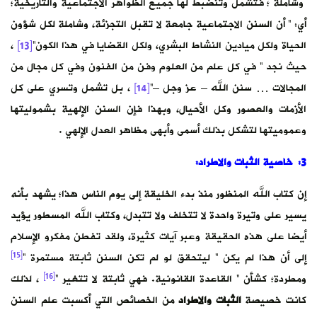
وشاملة ؛ فتشمل وتنضبط لها جميع الظواهر الاجتماعية والتاريخية؛
أي: ” أن السنن الاجتماعية جامعة لا تقبل التجزئة، وشاملة لكل شؤون
الحياة ولكل ميادين النشاط البشري، ولكل القضايا في هذا الكون”
[13]
،
حيث نجد ” في كل علم من العلوم وفن من الفنون وفي كل مجال من
المجالات … سنن الله – عز وجل –”
[14]
، بل تشمل وتسري على كل
الأزمات والعصور وكل الأحيال، وبهذا فإن السنن الإلهية بشموليتها
وعموميتها لتشكل بذلك أسمى وأبهى مظاهر العدل الإلهي .
3: خاصية الثبات والاطراد:
إن كتاب الله المنظور منذ بدء الخليقة إلى يوم الناس هذا؛ يشهد بأنه
يسير على وتيرة واحدة لا تتخلف ولا تتبدل، وكتاب الله المسطور يؤيد
أيضا على هذه الحقيقة وعبر آيات كثيرة، ولقد تفطن مفكرو الإسلام
[15]
إلى أن هذا لم يكن ” ليتحقق لو لم تكن السنن ثابتة مستمرة “
[16]
ومطردة؛ كشأن ” القاعدة القانونية. فهي ثابتة لا تتغير “
، لذلك
كانت خصيصة
الثبات
والاطراد
من الخصائص التي أكسبت علم السنن