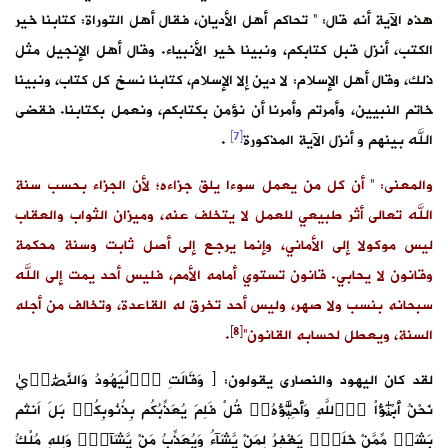
هذه الآية أنه قال: ” تحاكم أهل الأديان، فقال أهل التوراة: كتابنا خير
الكتب، أنزل قبل كتابكم، ونبينا خير الأنبياء. وقال أهل الإنجيل مثل
ذلك، وقال أهل الإسلام: لا دين إلا الإسلام، كتابنا نسخ كل كتاب، ونبينا
خاتم النبيين، وأمرتم وأمرنا أن نؤمن بكتابكم، ونعمل بكتابنا. فقضى
[7]
الله بينهم و أنزل الآية المذكورة
.
والمعنى: ” أن كل من يعمل سوءا يلق جزاءه؛ لأن الجزاء بحسب سنة
الله تعالى أثر طبيعي للعمل لا يتخلف عنه، وميزان الثواب والعقاب
ليس موكولا إلى الأماني، وإنما يرجع إلى أصل ثابت وسنة محكمة
وقانون لا يحابي. قانون تستوي أمامه الأمم، فليس أحد يمت إلى الله
سبحانه بنسب ولا صهر، وليس أحد تخرق له القاعدة، وتخالف من أجله
[8]
السنة، ويعطل لحسابه القانون”
.
لقد كان اليهود والنصارى يقولون: ﴿ وَقَالَتِ اِ۬لْيَهُودُ وَالنَّصَٰر۪يٰ
نَحْنُ أَبْنَٰٓؤُاْ اُ۬للَّهِ وَأَحِبَّٰٓؤُهُۥۖ قُلْ فَلِمَ يُعَذِّبُكُم بِذُنُوبِكُمۖ بَلَ اَنتُم
بَشَرٞ مِّمَّنْ خَلَقَۖ يَغْفِرُ لِمَنْ يَّشَآءُ وَيُعَذِّبُ مَنْ يَّشَآءُۖ وَلِلهِ مُلْكُ