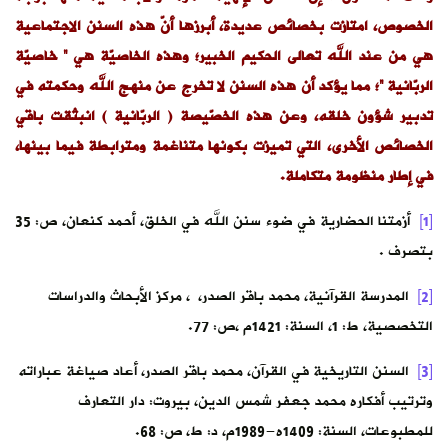
الخصوص، امتازت بخصائص عديدة، أبرزها
أنّ هذه السنن الاجتماعية
هي من عند الله تعالى الحكيم الخبير؛ وهذه الخاصيّة هي ” خاصيّة
الربّانية “؛ مما يؤكد أن هذه السنن لا تخرج عن منهج الله وحكمته في
تدبير شؤون خلقه، وعن هذه الخصّيصة ( الربّانية ) انبثقت باقي
الخصائص الأخرى، التي تميزت بكونها متناغمة ومترابطة فيما بينها،
في إطار منظومة متكاملة.
[1]
أزمتنا الحضارية في ضوء سنن الله في الخلق، أحمد كنعان، ص: 35
بتصرف .
[2]
المدرسة القرآنية، محمد باقر الصدر، ، مركز الأبحاث والدراسات
التخصصية، ط: 1، السنة: 1421م ،ص: 77.
[3]
السنن التاريخية في القرآن، محمد باقر الصدر، أعاد صياغة عباراته
وترتيب أفكاره محمد جعفر شمس الدين، بيروت: دار التعارف
للمطبوعات، السنة: 1409ه-1989م، د: ط، ص: 68.