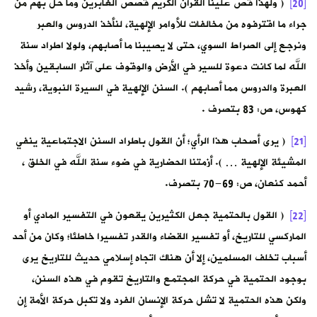
[20]
( ولهذا قص علينا القرآن الكريم قصص الغابرين وما حل بهم من
جراء ما اقترفوه من مخالفات للأوامر الإلهية، لنأخذ الدروس والعبر
ونرجع إلى الصراط السوي، حتى لا يصيبنا ما أصابهم، ولولا اطراد سنة
الله لما كانت دعوة للسير في الأرض والوقوف على آثار السابقين وأخذ
العبرة والدروس مما أصابهم ). السنن الإلهية في السيرة النبوية، رشيد
كهوس، ص: 83 بتصرف .
[21]
( يرى أصحاب هذا الرأي؛ أن القول باطراد السنن الاجتماعية ينفي
المشيئة الإلهية … ). أزمتنا الحضارية في ضوء سنة الله في الخلق ،
أحمد كنعان، ص: 69-70 بتصرف.
[22]
( القول بالحتمية جعل الكثيرين يقعون في التفسير المادي أو
الماركسي للتاريخ، أو تفسير القضاء والقدر تفسيرا خاطئا؛ وكان من أحد
أسباب تخلف المسلمين، إلا أن هناك اتجاه إسلامي حديث للتاريخ يرى
بوجود الحتمية في حركة المجتمع والتاريخ تقوم في هذه السنن،
ولكن هذه الحتمية لا تشل حركة الإنسان الفرد ولا تكبل حركة الأمة إن