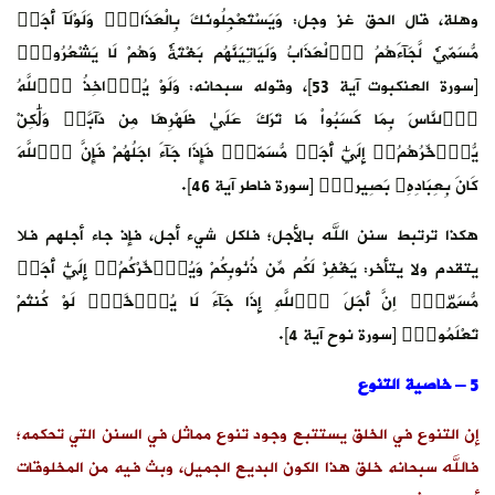
وهلة، قال الحق غز وجل: وَيَسْتَعْجِلُونَكَ بِالْعَذَابِۖ وَلَوْلَآ أَجَلٞ
مُّسَمّيٗ لَّجَآءَهُمُ اُ۬لْعَذَابُ وَلَيَاتِيَنَّهُم بَغْتَةٗ وَهُمْ لَا يَشْعُرُونَۖ
[سورة العنكبوت آية 53]، وقوله سبحانه: وَلَوْ يُوَ۬اخِذُ اُ۬للَّهُ
اُ۬لنَّاسَ بِمَا كَسَبُواْ مَا تَرَكَ عَلَيٰ ظَهْرِهَا مِن دَآبَّةٖ وَلَٰكِنْ
يُّوَ۬خِّرُهُمُۥٓ إِلَيٰٓ أَجَلٖ مُّسَمّيٗۖ فَإِذَا جَآءَ اجَلُهُمْ فَإِنَّ اَ۬للَّهَ
كَانَ بِعِبَادِهِۦ بَصِيراٗۖ [سورة فاطر آية 46].
هكذا ترتبط سنن الله بالأجل؛ فلكل شيء أجل، فإذ جاء أجلهم فلا
يتقدم ولا يتأخر: يَغْفِرْ لَكُم مِّن ذُنُوبِكُمْ وَيُوَ۬خِّرْكُمُۥٓ إِلَيٰٓ أَجَلٖ
مُّسَمّيًۖ اِنَّ أَجَلَ اَ۬للَّهِ إِذَا جَآءَ لَا يُوَ۬خَّرُۖ لَوْ كُنتُمْ
تَعْلَمُونَۖ [سورة نوح آية 4].
5 – خاصية التنوع
إن التنوع في الخلق يستتبع وجود تنوع مماثل في السنن التي تحكمه؛
فالله سبحانه خلق هذا الكون البديع الجميل، وبث فيه من المخلوقات