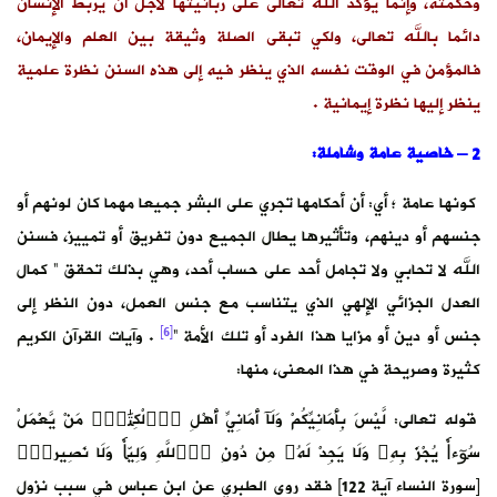
وحكمته، وإنما يؤكد الله تعالى على ربانيتها لأجل أن يربط الإنسان
دائما بالله تعالى، ولكي تبقى الصلة وثيقة بين العلم والإيمان،
فالمؤمن في الوقت نفسه الذي ينظر فيه إلى هذه السنن نظرة علمية
ينظر إليها نظرة إيمانية .
2 – خاصية عامة وشاملة:
كونها عامة ؛ أي: أن أحكامها تجري على البشر جميعا مهما كان لونهم أو
جنسهم أو دينهم، وتأثيرها يطال الجميع دون تفريق أو تمييز، فسنن
الله لا تحابي ولا تجامل أحد على حساب أحد، وهي بذلك تحقق ” كمال
العدل الجزائي الإلهي الذي يتناسب مع جنس العمل، دون النظر إلى
[6]
جنس أو دين أو مزايا هذا الفرد أو تلك الأمة “
. وآيات القرآن الكريم
كثيرة وصريحة في هذا المعنى، منها:
قوله تعالى: لَّيْسَ بِأَمَانِيِّكُمْ وَلَآ أَمَانِيِّ أَهْلِ اِ۬لْكِتَٰبِۖ مَنْ يَّعْمَلْ
سُوٓءاٗ يُجْزَ بِهِۦ وَلَا يَجِدْ لَهُۥ مِن دُونِ اِ۬للَّهِ وَلِيّاٗ وَلَا نَصِيراٗۖ
[سورة النساء آية 122] فقد روى الطبري عن ابن عباس في سبب نزول