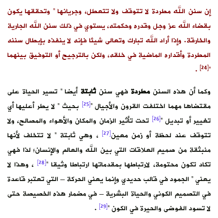
إن سنن الله مطردة لا تتوقف ولا تتعطل، وجريانها ” وتحققها يكون
بقضاء الله عز وجل وقدره وحكمته، يستوي في ذلك سنن الله الجارية
والخارقة. وإذا أراد الله تبارك وتعالى شيئا فإنه لا ينفذه بإبطال سننه
المطردة وأقداره الماضية في خلقه، ولكن بالترجيح أو التوفيق بينهما
[24]
.
“
وكما أن هذه السنن
مطردة
فهي سنن
ثابتة
أيضا ” تسير الحياة على
[25]
مقتضاها مهما اختلفت القرون والأجيال “
بحيث ” لا يطر أعليها أي
[26]
تغيير أو تبديل “
تحت تأثير الزمان والمكان والأهواء والمصالح، ولا
[27]
تتوقف عند لحظة أو زمن معين
، وهي ثابتة ” لا تتخلف لأنها
منبثقة من صميم العلاقات التي بين الله والعالم والإنسان؛ لذا فهي
[28]
تكاد تكون محتومة، لارتباطها بمقدماتها ارتباطا وثيقا “
، وهذا لا
يعني ” الجمود في قالب حديدي وإنما يعني الحركة – التي تعتبر قاعدة
في التصميم الكوني والحياة البشرية – في مضمار هذه الخصيصة حتى
[29]
لا تسود الفوضى والحيرة في الكون “
.