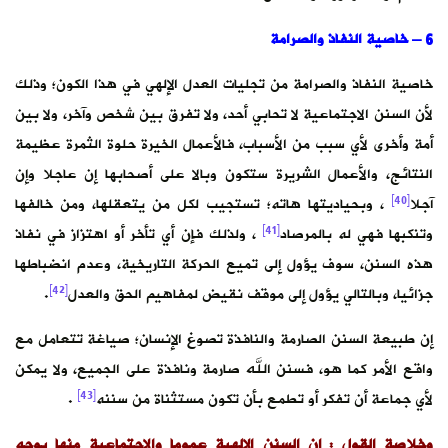
6 – خاصية النفاذ والصرامة
خاصية النفاذ والصرامة من تجليات العدل الإلهي في هذا الكون؛ وذلك
لأن السنن الاجتماعية لا تحابي أحد، ولا تفرق بين شخص وآخر، ولا بين
أمة وأخرى لأي سبب من الأسباب، فالأعمال الخيرة حلوة الثمرة عظيمة
النتائج، والأعمال الشريرة ستكون وبالا على أصحابها إن عاجلا وإن
[40]
آجلا
، وبحياديتها هاته؛ تستجيب لكل من يتعقلها، ومن خالفها
[41]
وتنكبها فهي له بالمرصاد
، ولذلك فإن أي تأخر أو اهتزاز في نفاذ
هذه السنن، سوف يؤول إلى تميع الحركة التاريخية، وعدم انضباطها
[42]
جزائيا، وبالتالي يؤول إلى موقف نقيض لمفاهيم الحق والعدل
.
إن طبيعة السنن الصارمة والنافذة تصوغ الإنسان؛ صياغة تتعامل مع
واقع الأمر كما هو، فسنن الله صارمة ونافذة على الجميع، ولا يمكن
[43]
لأي جماعة أن تفكر أو تطمع بأن تكون مستثناة من سننه
.
وخلاصة القول :
إن
السنن الإلهية عموما والاجتماعية منها بوجه