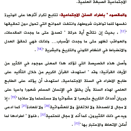
الاجتماعية الصبغة العلمية.
والمقصود ” باطراد السنن الاجتماعية:
تتابع تكرار آثارها على الوتيرة
نفسها كلما توافرت شروطها، وانتفت الموانع التي تحول دون تحقيقها
[17]
“
، بحيث إن نتائج أية حركة ” تصدق متى ما وجدت المقدمات،
والعواقب تظهر متى ما وجدت الأسباب… ولذلك فهي تحقق العدل
[18]
والانضباط في النظام الكوني والتاريخ والبشرية “
.
وأصل هذه الخصيصة التي تؤكد هذا المعنى موجود في الكثير من
الآيات القرآنية؛ وقد ” استهدف القرآن الكريم من خلال التأكيد على
طابع الاطراد في السنة الاجتماعية، استهدف أن يؤكد على الطابع
العلمي لهذه السنة وأن يخلق في الإنسان المسلم شعورا واعيا على
[19]
جريان أحداث التاريخ متبصرا لا عشوائيا ولا مستسلما ولا ساذجا “
؛ إذ
[21]
[20]
لا مجال لا للصدفة ولا للاتفاق ولا للعشوائية
ولا للعادة
كما ادعى
[22]
ويدعي ذلك الكثيرون، كما أنه لا مجال للحتمية
، فلولا ” اطرادها لما
[23]
أمكن الاتعاظ والاعتبار بها “
.