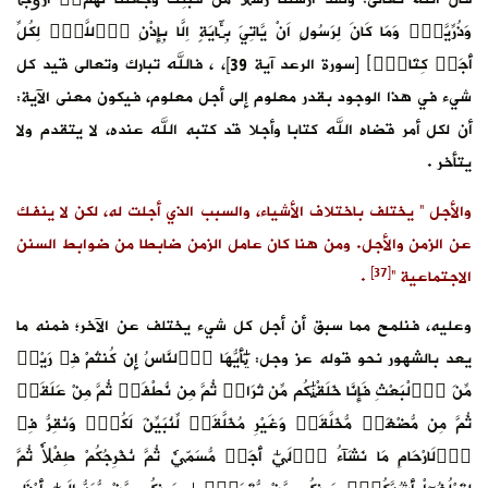
وَذُرِّيَّةٗۖ وَمَا كَانَ لِرَسُولٍ اَنْ يَّاتِيَ بِـَٔايَةٍ اِلَّا بِإِذْنِ اِ۬للَّهِۖ لِكُلِّ
أَجَلٖ كِتَابٞۖ﴾ [سورة الرعد آية 39]، ، فالله تبارك وتعالى قيد كل
شيء في هذا الوجود بقدر معلوم إلى أجل معلوم، فيكون معنى الآية:
أن لكل أمر قضاه الله كتابا وأجلا قد كتبه الله عنده، لا يتقدم ولا
يتأخر .
والأجل ” يختلف باختلاف الأشياء، والسبب الذي أجلت له، لكن لا ينفك
عن الزمن والأجل. ومن هنا كان عامل الزمن ضابطا من ضوابط السنن
[37]
الاجتماعية “
.
وعليه، فنلمح مما سبق أن أجل كل شيء يختلف عن الآخر؛ فمنه ما
يعد بالشهور نحو قوله عز وجل: يَٰٓأَيُّهَا اَ۬لنَّاسُ إِن كُنتُمْ فِے رَيْبٖ
مِّنَ اَ۬لْبَعْثِ فَإِنَّا خَلَقْنَٰكُم مِّن تُرَابٖ ثُمَّ مِن نُّطْفَةٖ ثُمَّ مِنْ عَلَقَةٖ
ثُمَّ مِن مُّضْغَةٖ مُّخَلَّقَةٖ وَغَيْرِ مُخَلَّقَةٖ لِّنُبَيِّنَ لَكُمْۖ وَنُقِرُّ فِے
اِ۬لَارْحَامِ مَا نَشَآءُ اِ۪لَيٰٓ أَجَلٖ مُّسَمّيٗ ثُمَّ نُخْرِجُكُمْ طِفْلاٗ ثُمَّ