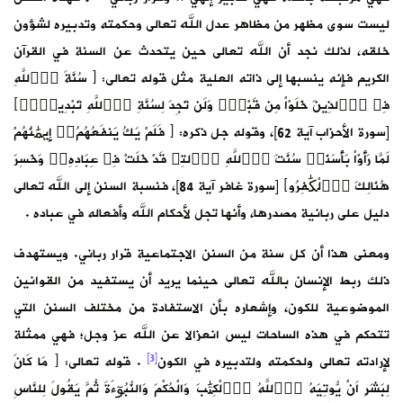
ليست سوى مظهر من مظاهر عدل الله تعالى وحكمته وتدبيره لشؤون
خلقه، لذلك نجد أن الله تعالى حين يتحدث عن السنة في القرآن
الكريم فإنه ينسبها إلى ذاته العلية مثل قوله تعالى: ﴿ سُنَّةَ اَ۬للَّهِ
فِے اِ۬لذِينَ خَلَوْاْ مِن قَبْلُۖ وَلَن تَجِدَ لِسُنَّةِ اِ۬للَّهِ تَبْدِيلاٗۖ﴾
[سورة الأحزاب آية 62]، وقوله جل ذكره: ﴿ فَلَمْ يَكُ يَنفَعُهُمُۥٓ إِيمَٰنُهُمْ
لَمَّا رَأَوْاْ بَأْسَنَاۖ سُنَّتَ اَ۬للَّهِ اِ۬لتِے قَدْ خَلَتْ فِے عِبَادِهِۦۖ وَخَسِرَ
هُنَالِكَ اَ۬لْكَٰفِرُو﴾ [سورة غافر آية 84]، فنسبة السنن إلى الله تعالى
دليل على ربانية مصدرها، وأنها تجل لأحكام الله وأفعاله في عباده .
ومعنى هذا أن كل سنة من السنن الاجتماعية قرار رباني. ويستهدف
ذلك ربط الإنسان بالله تعالى حينما يريد أن يستفيد من القوانين
الموضوعية للكون، وإشعاره بأن الاستفادة من مختلف السنن التي
تتحكم في هذه الساحات ليس انعزالا عن الله عز وجل؛ فهي ممثلة
[3]
لإرادته تعالى ولحكمته ولتدبيره في الكون
. قوله تعالى: ﴿ مَا كَانَ
لِبَشَرٍ اَنْ يُّوتِيَهُ اُ۬للَّهُ اُ۬لْكِتَٰبَ وَالْحُكْمَ وَالنُّبُوٓءَةَ ثُمَّ يَقُولَ لِلنَّاسِ