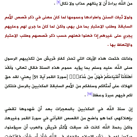
[9]
من الله براءة أن لا ينالهم عذاب ولا نكال
.
ولولا ثبات السنن واطرادها وعمومها لما كان معنى في ذكر قصص الأمم
السابقة وطلب الاعتبار بما حل بهم، ولكن لما كان ما جرى لهم وعليهم
يجري على غيرهم إذا فعلوا فعلهم حسب ذكر قصصهم وطلب الاعتبار
والاتعاظ بها .
ولذلك ختمت هذه الآيات التي تحذر كفار قريش من تكذيبهم الرسول
صلى الله عليه وسلم بما يؤيد عموم هذه السنة فقال تعالى: وَلَقَدَ
اَهْلَكْنَآ أَشْيَاعَكُمْ فَهَلْ مِن مُّدَّكِرٖۖ [سورة القمر آية 51] يعني: لقد حق
الهلاك على أمثالكم وسلفكم من الأمم السابقة المكذبين بالرسل فلتكن
[10]
لكم فيهم عبرة وعظة
.
إن سنة الله في المكذبين بالمعجزات بعد أن شهدوها تقضي
بإهلاكهم، كما هو واضح من القصص القرآني في سورة القمر وغيرها،
ولكن رحمة الله كانت قد سبقت لأكثر قريش والعرب أن سيؤمنوا،
ويكون لهم في نشر الإسلام والجهاد في الله شأن أي شأن، فاقتضت