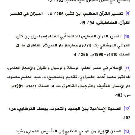
وتفسير في ظلال القرآن، سيد قطب، 5/762.
[9]
تفسير القرآن العظيم، ابن كثير، 4/266. – الميزان في تفسير
القرآن، الطباطبائي، 19/94.
[10]
تفسير القرآن العظيم، للحافظ أبي الفداء إسماعيل بن كثير
القرشي الدمشقي (ت: 774ه)، مطبعة دار الحديث، القاهرة، ط: 2،
السنة: 1410ه-1990م، 4/266.
[11]
الإسلام في عصر العلم، الرسالة والرسول والقرآن والإعجاز العلمي،
للدكتور محمد أحمد الغمراوي، تقديم وتصحيح: د. عبد الحليم محمود،
دار الإنسان للتأليف والترجمة، القاهرة، ط: 4، السنة: 1411ه-1991م،
ص: 103.
[12]
الصحوة الإسلامية بين الجحود والتطرف، يوسف القرضاوي، ص:
102.
[13]
السنن الإلهية من الوعي النظري إلى التأسيس العملي، رشيد