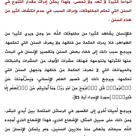
أنواعا كثيرة لا تعد ولا تحصى. ولهذا يمكن إدراك مقدار التنوع في
السنن التي تحكم المخلوقات، وإدراك السبب في عدم انكشاف كثير من
هذه السنن .
فالإنسان يشاهد كثيرا من مخلوقات الله عز وجل ويرى كثيرا من
الظواهر، فلا يدرك الحكمة من خلقها، ولا يعرف السنن التي تحكمها.
ويرجع سبب ذلك إلى خفاء بعض السنن وتقصير الإنسان في البحث
عنها لكثرتها وتنوعها؛ فهناك عشرات الألوف من الحشرات والنباتات
والحيوانات التي لا نعرف الحكمة من خلقها، ونجهل السنن التي
تحكمها. ويرجع ذلك إلى قصور العلم الإنساني: وَيَسْـَٔلُونَكَ عَنِ
اِ۬لرُّوحِۖ قُلِ اِ۬لرُّوحُ مِنَ اَمْرِ رَبِّے وَمَآ أُوتِيتُم مِّنَ اَ۬لْعِلْمِ إِلَّا
قَلِيلاٗۖ [سورة الإسراء آية 85].
ويرجع أحيانا أخرى إلى القصور في الرسائل المتاحة بين أيدي البشر.
ومن ذلك على سبيل المثال: الإشعاع الذري، فهذا الإشعاع الذري أوجده
الله سبحانه وتعالى منذ ملايين السنين، ولم يتمكن الإنسان من