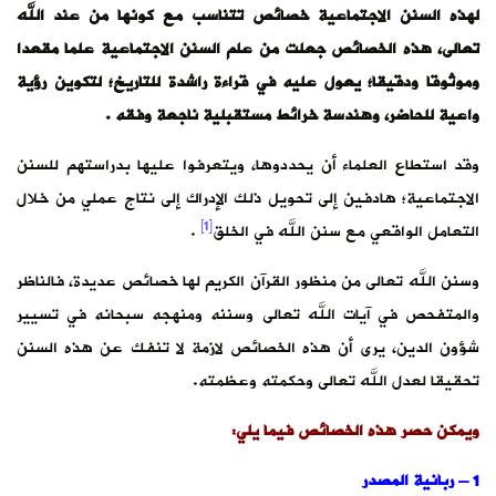
لهذه السنن الاجتماعية خصائص تتناسب مع كونها من عند الله
تعالى، هذه الخصائص جعلت من علم السنن الاجتماعية علما مقعدا
وموثوقا ودقيقا؛ يعول عليه في قراءة راشدة للتاريخ؛ لتكوين رؤية
واعية للحاضر، وهندسة خرائط مستقبلية ناجعة وفقه .
وقد استطاع العلماء أن يحددوها، ويتعرفوا عليها بدراستهم للسنن
الاجتماعية؛ هادفين إلى تحويل ذلك الإدراك إلى نتاج عملي من خلال
[1]
التعامل الواقعي مع سنن الله في الخلق
.
وسنن الله تعالى من منظور القرآن الكريم لها خصائص عديدة، فالناظر
والمتفحص في آيات الله تعالى وسننه ومنهجه سبحانه في تسيير
شؤون الدين، يرى أن هذه الخصائص لازمة لا تنفك عن هذه السنن
تحقيقا لعدل الله تعالى وحكمته وعظمته.
ويمكن حصر هذه الخصائص فيما يلي:
1 – ربانية المصدر