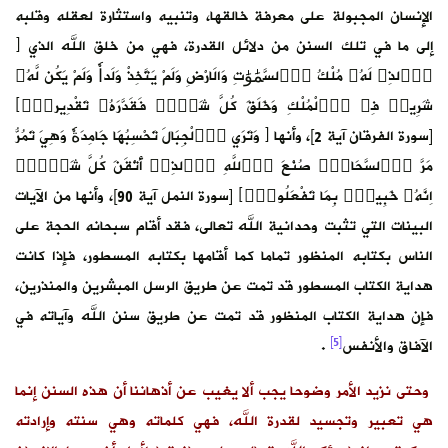
الإنسان المجبولة على معرفة خالقها، وتنبيه واستثارة لعقله وقلبه
إلى ما في تلك السنن من دلائل القدرة، فهي من خلق الله الذي ﴿
اِ۬لذِے لَهُۥ مُلْكُ اُ۬لسَّمَٰوَٰتِ وَالَارْضِ وَلَمْ يَتَّخِذْ وَلَداٗ وَلَمْ يَكُن لَّهُۥ
شَرِيكٞ فِے اِ۬لْمُلْكِ وَخَلَقَ كُلَّ شَےْءٖ فَقَدَّرَهُۥ تَقْدِيراٗۖ﴾
[سورة الفرقان آية 2]، وأنها ﴿ وَتَرَي اَ۬لْجِبَالَ تَحْسِبُهَا جَامِدَةٗ وَهِيَ تَمُرُّ
مَرَّ اَ۬لسَّحَابِۖ صُنْعَ اَ۬للَّهِ اِ۬لذِےٓ أَتْقَنَ كُلَّ شَےْءٍۖ
اِنَّهُۥ خَبِيرُۢ بِمَا تَفْعَلُونَۖ﴾ [سورة النمل آية 90]، وأنها من الآيات
البينات التي تثبت وحدانية الله تعالى، فقد أقام سبحانه الحجة على
الناس بكتابه المنظور تماما كما أقامها بكتابه المسطور، فإذا كانت
هداية الكتاب المسطور قد تمت عن طريق الرسل المبشرين والمنذرين،
فإن هداية الكتاب المنظور قد تمت عن طريق سنن الله وآياته في
[5]
الآفاق والأنفس
.
وحتى نزيد الأمر وضوحا يجب ألا يغيب عن أذهاننا أن هذه السنن إنما
هي تعبير وتجسيد لقدرة الله، فهي كلماته وهي سنته وإرادته