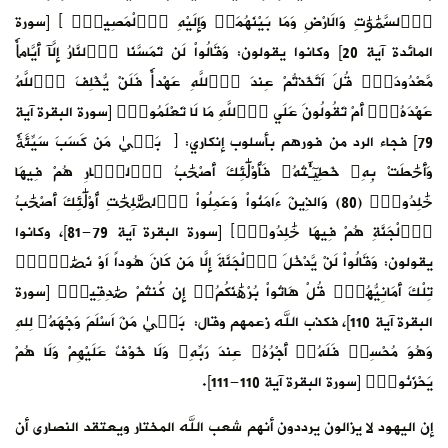
اُ۬لسَّمَٰوَٰتِ وَالَارْضِ وَمَا بَيْنَهُمَاۖ وَإِلَيْهِ اِ۬لْمَصِيرُۖ ﴾ [سورة
المائدة آية 20] وكانوا يقولون: وَقَالُواْ لَن تَمَسَّنَا اَ۬لنَّارُ إِلَّآ أَيَّاماٗ
مَّعْدُودَةٗۖ قُلَ اَتَّخَذتُّمْ عِندَ اَ۬للَّهِ عَهْداٗ فَلَنْ يُّخْلِفَ اَ۬للَّهُ
عَهْدَهُۥٓۖ أَمْ تَقُولُونَ عَلَي اَ۬للَّهِ مَا لَا تَعْلَمُونَۖ [سورة البقرة آية
79] فجاء الرد من فورهم بأسلوب إنكاري: ﴿ بَل۪يٰ مَن كَسَبَ سَيِّئَةٗ
وَأَحَٰطَتْ بِهِۦ خَطِيٓـَٰٔتُهُۥ فَأُوْلَٰٓئِكَ أَصْحَٰبُ اُ۬لنّ۪ارِ هُمْ فِيهَا
خَٰلِدُونَۖ (80) وَالذِينَ ءَامَنُواْ وَعَمِلُواْ اُ۬لصَّٰلِحَٰتِ أُوْلَٰٓئِكَ أَصْحَٰبُ
اُ۬لْجَنَّةِ هُمْ فِيهَا خَٰلِدُونَۖ﴾ [سورة البقرة آية 79-81]، وكانوا
يقولون: وَقَالُواْ لَنْ يَّدْخُلَ اَ۬لْجَنَّةَ إِلَّا مَن كَانَ هُوداً اَوْ نَصَٰر۪يٰۖ
تِلْكَ أَمَانِيُّهُمْۖ قُلْ هَاتُواْ بُرْهَٰنَكُمُۥٓ إِن كُنتُمْ صَٰدِقِينَۖ [سورة
البقرة آية 110]، فكذب الله زعمهم وقال: بَل۪يٰ مَنَ اَسْلَمَ وَجْهَهُۥ لِلهِ
وَهُوَ مُحْسِنٞ فَلَهُۥٓ أَجْرُهُۥ عِندَ رَبِّهِۦ وَلَا خَوْفٌ عَلَيْهِمْ وَلَا هُمْ
يَحْزَنُونَۖ [سورة البقرة آية 110-111].
إن اليهود لا يزالون يرددون أنهم شعب الله المختار ويعتقد النصارى أن