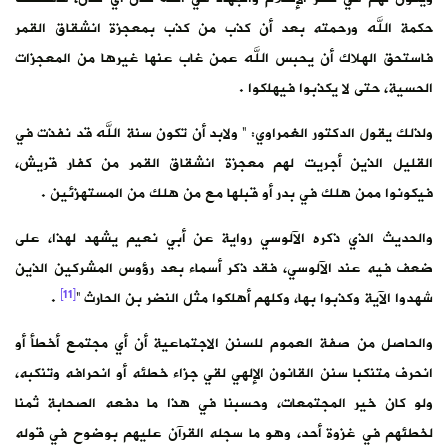
حكمة الله ورحمته بعد أن كذب من كذب بمعجزة انشقاق القمر
فاستحق الهلاك أن يحبس الله عمن غاب عنها غيرها من المعجزات
الحسية، حتى لا يكذبوا فيهلكوا .
ولذلك يقول الدكتور الغمراوي: ” ولابد أن تكون سنة الله قد نفذت في
القليل الذين أجريت لهم معجزة انشقاق القمر من كفار قريش،
فيكونوا ممن هلك في بدر أو قبلها مع من هلك من المستهزئين .
والحديث الذي ذكره الآلوسي رواية عن أبي نعيم يشهد لهذا، على
ضعف فيه عند الآلوسي، فقد ذكر أسماء بعد رؤوس المشركين الذين
[11]
شهدوا الآية وكذبوا بها، وكلهم أهلكوا مثل النضر بن الحارث “
.
والحاصل من صفة العموم للسنن الاجتماعية أن أي مجتمع أخطأ أو
انحرف متنكبا سنن القانون الإلهي لقي جزاء خطئه أو انحرافه وتنكبه،
ولو كان خير المجتمعات، وحسبنا في هذا ما دفعه الصحابة ثمنا
لخطئهم في غزوة أحد، وهو ما سجله القرآن عليهم بوضوح في قوله