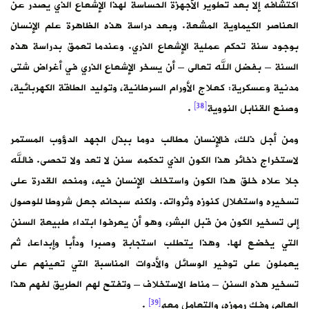
اكتشافه إلا بعد تطوير الأجهزة الحساسة لهذا الإشعاع الذي يصدر عن
العناصر الكيماوية المشعة. وبعد دراسة هذه الظاهرة علم الإنسان
بوجود سنة تحكم عملية الإشعاع الذري. وعندما تعمق بدراسة هذه
السنة – بفضل الله تعالى – أن يسخر الإشعاع الذري في أغراض شتى
مدنية وعسكرية: كعلاج الأورام السرطانية، وتوليد الطاقة الكهربائية،
[38]
وصنع القنابل النووية
.
ومن أجل ذلك، فالإنسان مطالب دوما ببذل الجهد الدؤوب المستمر
لاستخراج ذخائر هذا الكون الذي تحكمه سنن لا تعد ولا تحصى. فالله
جلا علاه خلق هذا الكون واستخلف الإنسان فيه، ومنحه القدرة على
تسخيره واستغلال كنوزه وثرواته. ولكنه سبحانه جعل شروطا للوصول
إلى تسخير الكون من قبل البشر، وهو أن يعرفوا ابتداء طبيعة السنن
التي يخضع لها. وهذا يتطلب استجابة وصبرا ودأبا وإبداعا، ثم
يعملون على توفير الوسائل والأدوات المناسبة التي تعينهم على
تسخير هذه السنن – مناط الاستخلاف – وتفتح لهم الطريق لفهم هذا
[39]
العالم، وفك رموزه، والتعامل معه
.