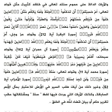
والآيات الدالة على عموم سنته تعالى في خلقه كثيرة، مثل قوله
تعالى: اَمْ حَسِبْتُمُۥٓ أَن تَدْخُلُواْ اُ۬لْجَنَّةَ وَلَمَّا يَاتِكُم مَّثَلُ اُ۬لذِينَ
خَلَوْاْ مِن قَبْلِكُم مَّسَّتْهُمُ اُ۬لْبَأْسَآءُ وَالضَّرَّآءُ وَزُلْزِلُواْ حَتَّيٰ يَقُولُ
اُ۬لرَّسُولُ وَالذِينَ ءَامَنُواْ مَعَهُۥ مَت۪يٰ نَصْرُ اُ۬للَّهِۖ أَلَآ إِنَّ نَصْرَ
اَ۬للَّهِ قَرِيبٞۖ [سورة البقرة آية 212]، وقوله عز وجل: أَمْ
حَسِبْتُمُۥٓ أَن تَدْخُلُواْ اُ۬لْجَنَّةَ وَلَمَّا يَعْلَمِ اِ۬للَّهُ اُ۬لذِينَ جَٰهَدُواْ
مِنكُمْ وَيَعْلَمَ اَ۬لصَّٰبِرِينَۖ [سورة آل عمران آية 142]، وقوله
سبحانه: أَفَلَمْ يَسِيرُواْ فِے اِ۬لَارْضِ فَيَنظُرُواْ كَيْفَ كَانَ عَٰقِبَةُ
اُ۬لذِينَ مِن قَبْلِهِمْ دَمَّرَ اَ۬للَّهُ عَلَيْهِمْۖ وَلِلْكٰ۪فِرِينَ أَمْثَٰلُهَاۖ
[سورة محمد آية 11]، وقوله تعالى: سُنَّةَ اَ۬للَّهِ فِے اِ۬لذِينَ خَلَوْاْ
مِن قَبْلُۖ وَلَن تَجِدَ لِسُنَّةِ اِ۬للَّهِ تَبْدِيلاٗۖ [سورة الأحزاب آية
62]، وغير ذلك من آيات طلب السير في الأرض للاعتبار بمآل الأمم
السابقة، وكذلك الآيات التي وردت فيها لفظ ” سنة ” ومشتقاتها عقب
تقرير حكم أو بيان قضاء لله في الخلق .