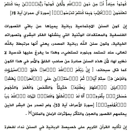
كُونُواْ عِبَاداٗ لِّے مِن دُونِ اِ۬للَّهِ وَلَٰكِن كُونُواْ رَبَّٰنِيِّۧنَ بِمَا كُنتُمْ
تَعْلَمُونَ اَ۬لْكِتَٰبَ وَبِمَا كُنتُمْ تَدْرُسُونَۖ﴾ [سورة آل عمران آية 78]
إن كون السنن الاجتماعية ربانية يميزها عن باقي التصورات
الفلسفية والمعتقدات الوثنية التي ينشئها الفكر البشري وتصوراته
الخيالية، وكون سنن الله ربانية المصدر، يعني أنها مرتبطة بالله
تعالى، منه تستمد وبنوره تستضيء، وهذا ما يفرغ عليها قدسية لا
نظير لها؛ لأن هذه السنن صادرة من صاحب الخلق والأمر في هذا الكون
كما قال سبحانه: ﴿ إِنَّ رَبَّكُمُ اُ۬للَّهُ اُ۬لذِے خَلَقَ اَ۬لسَّمَٰوَٰتِ
وَالَارْضَ فِے سِتَّةِ أَيَّامٖ ثُمَّ اَ۪سْتَو۪يٰ عَلَي اَ۬لْعَرْشِۖ يُغْشِے
اِ۬ليْلَ اَ۬لنَّهَارَ يَطْلُبُهُۥ حَثِيثاٗ وَالشَّمْسَ وَالْقَمَرَ وَالنُّجُومَ
مُسَخَّرَٰتِۢ بِأَمْرِهِۦٓۖ أَلَا لَهُ اُ۬لْخَلْقُ وَالَامْرُۖ تَبَٰرَكَ اَ۬للَّهُ رَبُّ
اُ۬لْعَٰلَمِينَۖ﴾ [سورة الأعراف آية 53]، ولم تصدر من البشر الذين
[4]
يحكمهم القصور والعجز، والتأثر بمؤثرات الزمان والمكان
.
إن تأكيد القرآن الكريم على خصيصة الربانية في السنن نداء لفطرة