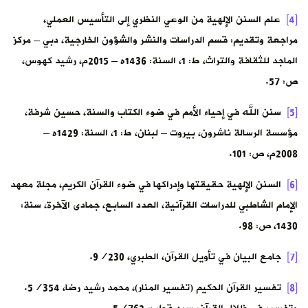
[4]
علم السنن الإلهية من الوعي النظري إلى التأسيس العملي،
مراجعة وتقديم: قسم الدراسات والنشر والشؤون الخارجية، دبي – مركز
الماجد للثقافة والتراث، ط: 1، السنة: 1436ه – 2015م، رشيد كهوس،
ص: 57.
[5]
سنن الله في إحياء الأمم في ضوء الكتاب والسنة، حسين شرفة،
مؤسسة الرسالة ناشرون، بيروت – لبنان، ط: 1، السنة: 1429ه –
2008م، ص: 101.
[6]
السنن الإلهية حقيقتها وإدراكها في ضوء القرآن الكريم، مجلة معهد
الإمام الشاطبي للدراسات القرآنية، العدد السابع، جمادى الآخرة، سنة:
1430، ص: 98.
[7]
جامع البيان في تأويل القرآن، الطبري، 9/230.
[8]
تفسير القرآن الحكيم (تفسير المنار)، محمد رشيد رضا، 5/354.