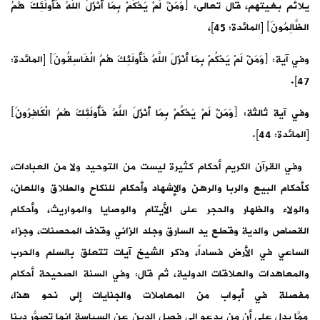
يلائم بغيتهم، قال تعالى: ﴿وَمَنْ لَمْ يَحْكُمْ بِمَا أَنْزَلَ اللَّهُ فَأُولَئِكَ هُمُ
الظَّالِمُونَ﴾ [المائدة: 45]،
وفي آية: ﴿وَمَنْ لَمْ يَحْكُمْ بِمَا أَنْزَلَ اللَّهُ فَأُولَئِكَ هُمُ الْفَاسِقُونَ﴾ [المائدة:
47].
وفي آية ثالثة: ﴿وَمَنْ لَمْ يَحْكُمْ بِمَا أَنْزَلَ اللَّهُ فَأُولَئِكَ هُمُ الْكَافِرُونَ﴾
[المائدة: 44].
وفي القرآن الكريم أحكام كثيرة ليست من التوحيد ولا من العبادات،
كأحكام البيع والربا والرهن والإشهاد وأحكام للنكاح والطلاق واللعان،
والولاء والظهار والحجر على الأيتام والوصايا والمواريث، وأحكام
القصاص والدية وقطع يد السارق وجلد الزاني وقذف المحصنات، وجزاء
الساعي في الأرض فساداً، وذكر الشيخ آيات تتعلق بالسلم والحرب
والمعاهدات والعلاقات الدولية، ثم قال: وفي السنة الصحيحة أحكام
مفصلة في أبواب من المعاملات والجنايات إلى نحو هذا،
ممّا يدل على أن مَن يدعو إلى فصل الدين عن السياسة إنما تصوّر ديناً