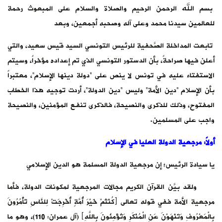
بسم الله الرحمن الرحيم والصلاة والسلام على المبعوث رحمة
للعالمين سيدنا محمد وعلى آله وصحبه أجمعين، وبعد
تابعت المداخلة الصَّحفية للرئيس التونسي السيد قيس سعيد، والتي
أعلن فيها صراحةً، بأن الدستور التونسي الذي تم إعداده مؤخراً، وسيتم
الاستفتاء عليه في تونس لا ينص على “دولة دينها الإسلام”، معتبراً
بأن الإسلام “دين الأمة” وليس “دين الدولة”، أردت توجيه هذا الخطاب
المفتوح، وذلك للذكرى والنصيحة، فالذكرى تنفع المؤمنين، والنصيحة
واجب على المسلمين.
أولاً: مرجعية الدولة العليا في الإسلام
يا سيادة الرئيس؛ إن مرجعية الدولة المسلمة هو الدين الإسلامي
ولقد بيَّن القرآن الكريم مجالات المرجعية لمكونات الدولة، فأما
مرجعية الأمة ففي قوله تعالى ﴿كُنْتُمْ خَيْرَ أُمَّةٍ أُخْرِجَتْ لِلنَّاسِ تَأْمُرُونَ
بِالْمَعْرُوفِ وَتَنْهَوْنَ عَنِ الْمُنْكَرِ وَتُؤْمِنُونَ بِاللَّهِ﴾ (آل عمران: 110)، وهو ما