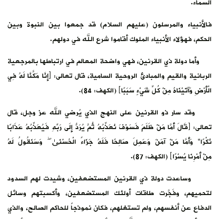
السماء.
فالأنبياء والمرسلون (عليهم السلام) قد جمعوا بين النبوة وبين
الحكم، فهؤلاء الأنبياء الملوك أقاموا شرع الله في دولهم.
وأما دولة ذي القرنين، فهي واضحة المعالم في ارتباطها بالمرجعية
الربانية والقيم والمبادئ الروحية السامية، قال تعالى: ﴿إِنَّا مَكَّنَّا لَهُ فِي
الْأَرْضِ وَآتَيْنَاهُ مِنْ كُلِّ شَيْءٍ سَبَبًا﴾ (الكهف: 84).
وقد سار ذو القرنين على النهج الذي يُرضي الله عز وجل، قال
تعالى: ﴿قَالَ أَمَّا مَنْ ظَلَمَ فَسَوْفَ نُعَذِّبُهُ ثُمَّ يُرَدُّ إِلَى رَبِّهِ فَيُعَذِّبُهُ عَذَابًا
نُكْرًا* وَأَمَّا مَنْ آمَنَ وَعَمِلَ صَالِحًا فَلَهُ جَزَاءً الْحُسْنَىٰ ۖ وَسَنَقُولُ لَهُ
مِنْ أَمْرِنَا يُسْرًا﴾ (الكهف: 87).
وساعدت دولة ذي القرنين المستضعفين، وشيدت لهم السدود
لتحميهم، وفَجَّرت طاقات أولئك المستضعفين، وأكسبتهم وسائل
الدفاع عن أنفسهم، ولم تستغلهم، فكان نموذجاً للحاكم الصالح، والذي