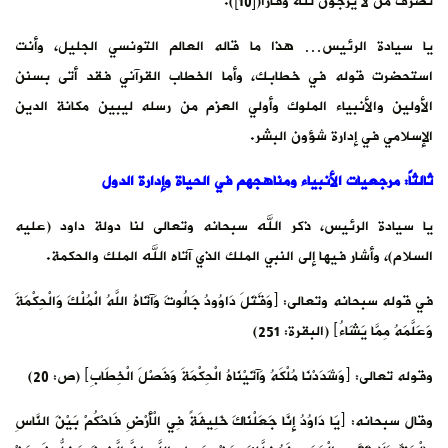
تصرف من لا يرجون لله وقاراً([10]).
يا سيادة الرئيس… هذا ما قاله العالم التونسي الجليل، وأنت
استحضرت قوله في خطابك، وأما الخطاب القرآني فقد أتى بسنن
الأولين والأنبياء الملوك وأولي العزم من رسله ليبين مكانة الدين
الإسلامي في إدارة شؤون البشر.
ثالثاً: مرجعيات الأنبياء ومناهجهم في الحياة وإدارة الدول
يا سيادة الرئيس، ذكر الله سبحانه وتعالى لنا دولة داود (عليه
السلام)، وأشار فيها إلى النبي الملك الذي آتاه الله الملك والحكمة.
في قوله سبحانه وتعالى: ﴿وَقَتَلَ دَاوُودُ جَالُوتَ وَآتَاهُ اللَّهُ الْمُلْكَ وَالْحِكْمَةَ
وَعَلَّمَهُ مِمَّا يَشَاءُ﴾ (البقرة: 251)
وقوله تعالى: ﴿وَشَدَدْنَا مُلْكَهُ وَآتَيْنَاهُ الْحِكْمَةَ وَفَصْلَ الْخِطَابِ﴾ (ص: 20)
وقال سبحانه: ﴿يَا دَاوُدُ إِنَّا جَعَلْنَاكَ خَلِيفَةً فِي الْأَرْضِ فَاحْكُمْ بَيْنَ النَّاسِ