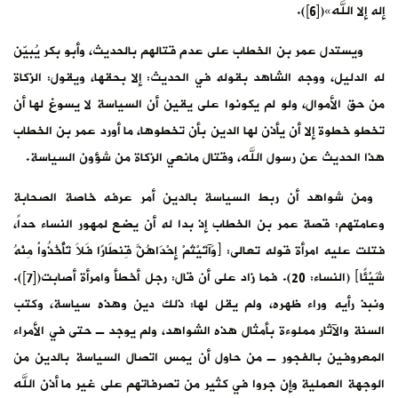
إله إلا الله»([6]).
ويستدل عمر بن الخطاب على عدم قتالهم بالحديث، وأبو بكر يُبيّن
له الدليل، ووجه الشاهد بقوله في الحديث: إلا بحقها، ويقول: الزكاة
من حق الأموال، ولو لم يكونوا على يقين أن السياسة لا يسوغ لها أن
تخطو خطوة إلا أن يأذن لها الدين بأن تخطوها، ما أورد عمر بن الخطاب
هذا الحديث عن رسول الله، وقتال مانعي الزكاة من شؤون السياسة.
ومن شواهد أن ربط السياسة بالدين أمر عرفه خاصة الصحابة
وعامتهم: قصة عمر بن الخطاب إذ بدا له أن يضع لمهور النساء حداً،
فتلت عليه امرأة قوله تعالى: ﴿وَآتَيْتُمْ إِحْدَاهُنَّ قِنطَارًا فَلاَ تَأْخُذُواْ مِنْهُ
شَيْئًا﴾ (النساء: 20). فما زاد على أن قال: رجل أخطأ وامرأة أصابت([7]).
ونبذ رأيه وراء ظهره، ولم يقل لها: ذلك دين وهذه سياسة، وكتب
السنة والآثار مملوءة بأمثال هذه الشواهد، ولم يوجد ـ حتى في الأمراء
المعروفين بالفجور ـ من حاول أن يمس اتصال السياسة بالدين من
الوجهة العملية وإن جروا في كثير من تصرفاتهم على غير ما أذن الله