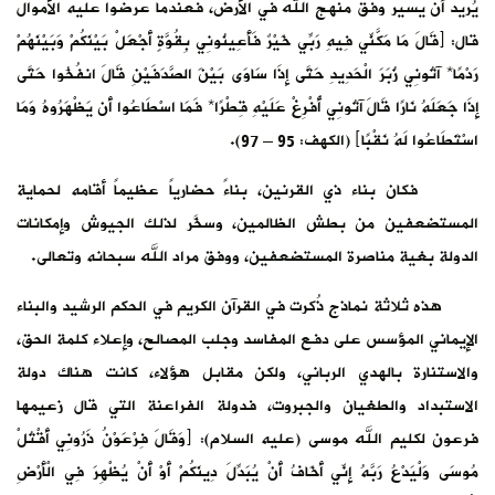
يُريد أن يسير وفق منهج الله في الأرض، فعندما عرضوا عليه الأموال
قال: ﴿قَالَ مَا مَكَّنِّي فِيهِ رَبِّي خَيْرٌ فَأَعِينُونِي بِقُوَّةٍ أَجْعَلْ بَيْنَكُمْ وَبَيْنَهُمْ
رَدْمًا* آتُونِي زُبَرَ الْحَدِيدِ حَتَّى إِذَا سَاوَى بَيْنَ الصَّدَفَيْنِ قَالَ انفُخُوا حَتَّى
إِذَا جَعَلَهُ نَارًا قَالَ آتُونِي أُفْرِغْ عَلَيْهِ قِطْرًا* فَمَا اسْطَاعُوا أَن يَظْهَرُوهُ وَمَا
اسْتَطَاعُوا لَهُ نَقْبًا﴾ (الكهف: 95 – 97).
فكان بناء ذي القرنين، بناءً حضارياً عظيماً أقامه لحماية
المستضعفين من بطش الظالمين، وسخَّر لذلك الجيوش وإمكانات
الدولة بغية مناصرة المستضعفين، ووفق مراد الله سبحانه وتعالى.
هذه ثلاثة نماذج ذُكرت في القرآن الكريم في الحكم الرشيد والبناء
الإيماني المؤسس على دفع المفاسد وجلب المصالح، وإعلاء كلمة الحق،
والاستنارة بالهدي الرباني، ولكن مقابل هؤلاء، كانت هناك دولة
الاستبداد والطغيان والجبروت، فدولة الفراعنة التي قال زعيمها
فرعون لكليم الله موسى (عليه السلام): ﴿وَقَالَ فِرْعَوْنُ ذَرُونِي أَقْتُلْ
مُوسَى وَلْيَدْعُ رَبَّهُ إِنِّي أَخَافُ أَنْ يُبَدِّلَ دِينَكُمْ أَوْ أَنْ يُظْهِرَ فِي الْأَرْضِ