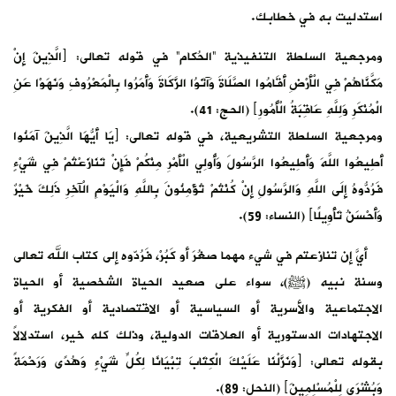
استدليت به في خطابك.
ومرجعية السلطة التنفيذية “الحُكام” في قوله تعالى: ﴿الَّذِينَ إِنْ
مَكَّنَّاهُمْ فِي الْأَرْضِ أَقَامُوا الصَّلَاةَ وَآتَوُا الزَّكَاةَ وَأَمَرُوا بِالْمَعْرُوفِ وَنَهَوْا عَنِ
الْمُنْكَرِ وَلِلَّهِ عَاقِبَةُ الْأُمُورِ﴾ (الحج: 41).
ومرجعية السلطة التشريعية، في قوله تعالى: ﴿يَا أَيُّهَا الَّذِينَ آمَنُوا
أَطِيعُوا اللَّهَ وَأَطِيعُوا الرَّسُولَ وَأُولِي الْأَمْرِ مِنْكُمْ فَإِنْ تَنَازَعْتُمْ فِي شَيْءٍ
فَرُدُّوهُ إِلَى اللَّهِ وَالرَّسُولِ إِنْ كُنْتُمْ تُؤْمِنُونَ بِاللَّهِ وَالْيَوْمِ الْآخِرِ ذَلِكَ خَيْرٌ
وَأَحْسَنُ تَأْوِيلًا﴾ (النساء: 59).
أيّ إن تنازعتم في شيء مهما صَغُرَ أو كَبُرْ، فَرُدّوه إلى كتاب الله تعالى
وسنة نبيه (ﷺ)، سواء على صعيد الحياة الشخصية أو الحياة
الاجتماعية والأسرية أو السياسية أو الاقتصادية أو الفكرية أو
الاجتهادات الدستورية أو العلاقات الدولية، وذلك كله خير، استدلالاً
بقوله تعالى: ﴿وَنَزَّلْنَا عَلَيْكَ الْكِتَابَ تِبْيَانًا لِكُلِّ شَيْءٍ وَهُدًى وَرَحْمَةً
وَبُشْرَى لِلْمُسْلِمِينَ﴾ (النحل: 89).