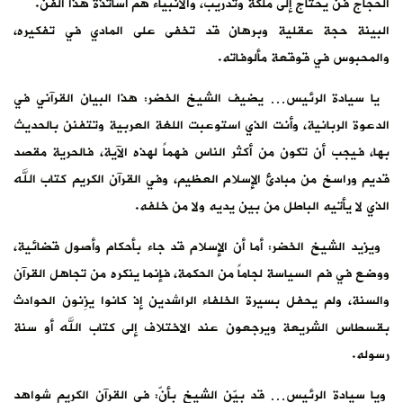
الحجاج فن يحتاج إلى ملكة وتدريب، والأنبياء هم أساتذة هذا الفن.
البينة حجة عقلية وبرهان قد تخفى على المادي في تفكيره،
والمحبوس في قوقعة مألوفاته.
يا سيادة الرئيس… يضيف الشيخ الخضر: هذا البيان القرآني في
الدعوة الربانية، وأنت الذي استوعبت اللغة العربية وتتفنن بالحديث
بها، فيجب أن تكون من أكثر الناس فهماً لهذه الآية، فالحرية مقصد
قديم وراسخ من مبادئ الإسلام العظيم، وفي القرآن الكريم كتاب الله
الذي لا يأتيه الباطل من بين يديه ولا من خلفه.
ويزيد الشيخ الخضر: أما أن الإسلام قد جاء بأحكام وأصول قضائية،
ووضع في فم السياسة لجاماً من الحكمة، فإنما ينكره من تجاهل القرآن
والسنة، ولم يحفل بسيرة الخلفاء الراشدين إذ كانوا يزِنون الحوادث
بقسطاس الشريعة ويرجعون عند الاختلاف إلى كتاب الله أو سنة
رسوله.
ويا سيادة الرئيس… قد بيّن الشيخ بأنّ: في القرآن الكريم شواهد