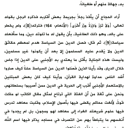
به، جهالة منهم أو طغياناً.
أراد الحجاج أن يأخذ رجلاً بجريمة بعض أقاربه فذكره الرجل بقوله
تعالى: ﴿وَلاَ تَزِرُ وَازِرَةٌ وِزْرَ أُخْرَى﴾ (الأنعام: 164) فتركه([8])، ولم يخطر
على باله، وهو ذلك الطاغية، بأن يقول له ما تلوته دين، وما سأفعله
سياسة([9]). ثم قال: فصل الدين عن السياسة هدم لمعظم حقائق
الدين ولا يُقدم عليه المسلمون إلا بعد أن يكونوا غير مسلمين،
وليست هذه الجناية بأقل ما يعتدي به الأجنبي على الدين إذا جاس
خلال الديار، وقد رأينا الذين فَصَلوا الدين عن السياسة علناً كيف صاروا
أشد الناس عداوة لهداية القرآن، ورأينا كيف كان بعض المبتلين
بالاستعمار الأجنبي أقرب إلى الحرية في الدين ممن أصيبوا بسلطانهم،
ونحن على ثقة من أن الفئة التي ترتاح لمثال مقال الكاتب لو ملكت
قوةً، لألغت محاكم يقضى فيها بأصول الإسلام، وقلبت معاهد تدرس
فيها علوم شريعته الغراء إلى معاهد لهو ومجون، بل لم يجدوا في
أنفسهم ما يتباطأ بهم عن التصرف في مساجد يذكر فيها اسم الله