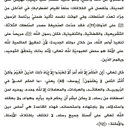
المدينة، وتفصل في الخلافات؛ منعاً لقيام اضطراباتٍ في الدَّاخل من
جرَّاء تعدُّد السُّلطات، وفي الوقت نفسه تأكيدٌ ضمنيٌّ برئاسة الرَّسول
ﷺ على الدَّولة([11])، فقد حدَّدت الصَّحيفة مصدر السُّلطات الثلاثة:
التَّشريعية، والقضائية، والتَّنفيذية، فكان رسول الله ﷺ، حريصاً على
تنفيذ أوامر الله، من خلال دولته الجديدة؛ لأنَّ تحقيق الحاكمية لله
على الأمَّة هو محض العبوديَّة لله تعالى؛ لأنَّه بذلك يتحقَّق التَّوحيد،
ويقوم الدِّين.
قال تعالى: ﴿إِنِ الْحُكْمُ إِلاَّ لِلَّهِ أَمَرَ أَلاَّ تَعْبُدُوا إِلاَّ إِيَّاهُ ذَلِكَ الدِّينُ الْقَيِّمُ وَلَكِنَّ
أَكْثَرَ النَّاسِ لاَ يَعْلَمُونَ﴾ [يوسف: 40]؛ يعني: «ما الحكم الحـقُّ في
الرُّبوبيـة، والعقائـد، والعبادات، والمعاملات إلا لله وحده، يوحيه لمن
اصطفاه من رسله، لا يمكن لبشرٍ أن يحكم فيه برأيه وهواه، ولا بعقله
واستدلاله، ولا باجتهاده واستحسانه، فهذه القاعدة هي أساس دين
الله تعالى على ألسنة جميع رسله، لا تختلف باختلاف الأزمنة،
والأمكنة» ([12]).