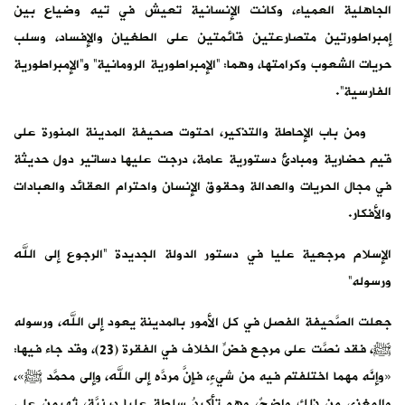
الجاهلية العمياء، وكانت الإنسانية تعيش في تيه وضياع بين
إمبراطورتين متصارعتين قائمتين على الطغيان والإفساد، وسلب
حريات الشعوب وكرامتها، وهما: “الإمبراطورية الرومانية” و”الإمبراطورية
الفارسية”.
ومن باب الإحاطة والتذكير، احتوت صحيفة المدينة المنورة على
قيم حضارية ومبادئ دستورية عامة، درجت عليها دساتير دول حديثة
في مجال الحريات والعدالة وحقوق الإنسان واحترام العقائد والعبادات
والأفكار.
الإسلام مرجعية عليا في دستور الدولة الجديدة “الرجوع إلى الله
ورسوله”
جعلت الصَّحيفة الفصل في كل الأمور بالمدينة يعود إلى الله، ورسوله
ﷺ، فقد نصَّت على مرجع فضِّ الخلاف في الفقرة (23)، وقد جاء فيها:
«وإنَّه مهما اختلفتم فيه من شيءٍ، فإنَّ مردَّه إلى الله، وإلى محمَّد ﷺ»،
والمغزى من ذلك واضحٌ، وهو تأكيدُ سلطةٍ عليا دينيَّةٍ، تُهيمن على