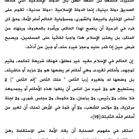
الكثيرة، فالخطأ كل الخطأ الظن بأن الدولة الإسلامية التي قادها
الصديق دولة دينية، إنما الدولة الإسلامية «دولة مدنية» تقوم على
أساس الاختيار والبيعة والشورى، ومسؤولية الحاكم أمام الأمة، وحق كل
فرد في الرعية أن ينصح لهذا الحاكم، ويأمره بالمعروف وينهاه عن
المنكر، بل يعتبر الإسلام هذا واجباً كفائياً على المسلمين، ويصبح
فرض عين إذا قدر عليه وعجز غيره عنه، أو جبن عن أدائه.
إن الحاكم في الإسلام مقيد غير مطلق، فهناك شريعة تحكمه، وقيم
توجهه، وأحكام تقيده، وهي أحكام لم يضعها هو ولا حزبه أو حاشيته،
بل وضعها له ولغيره {ربّ النَّاسِ * مَلِكِ النَّاسِ *إِلَهِ النَّاسِ *} لا
يستطيع هو ولا غيره من الناس أن يلغوا هذه الأحكام أو يجمدوها،
فلا ملك، ولا رئيس، ولا برلمان، ولا حكومة، ولا مجلس شورى، ولا لجنة
مركزية، ولا مؤتمر للشعب، ولا أي قوة في الأرض تملك أن تغير من
أحكام الله الثابتة([19]).
استقر في مفهوم الصحابة أن بقاء الأمة على الاستقامة رهن