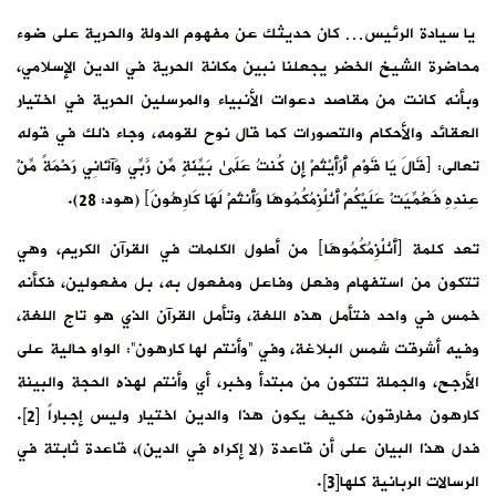
يا سيادة الرئيس… كان حديثك عن مفهوم الدولة والحرية على ضوء
محاضرة الشيخ الخضر يجعلنا نبين مكانة الحرية في الدين الإسلامي،
وبأنه كانت من مقاصد دعوات الأنبياء والمرسلين الحرية في اختيار
العقائد والأحكام والتصورات كما قال نوح لقومه، وجاء ذلك في قوله
تعالى: ﴿قَالَ يَا قَوْمِ أَرَأَيْتُمْ إِن كُنتُ عَلَىٰ بَيِّنَةٍ مِّن رَّبِّي وَآتَانِي رَحْمَةً مِّنْ
عِندِهِ فَعُمِّيَتْ عَلَيْكُمْ أَنُلْزِمُكُمُوهَا وَأَنتُمْ لَهَا كَارِهُونَ﴾ (هود: 28).
تعد كلمة ﴿أَنُلْزِمُكُمُوهَا﴾ من أطول الكلمات في القرآن الكريم، وهي
تتكون من استفهام وفعل وفاعل ومفعول به، بل مفعولين، فكأنه
خمس في واحد فتأمل هذه اللغة، وتأمل القرآن الذي هو تاج اللغة،
وفيه أشرقت شمس البلاغة، وفي “وأنتم لها كارهون”: الواو حالية على
الأرجح، والجملة تتكون من مبتدأ وخبر، أي وأنتم لهذه الحجة والبينة
كارهون مفارقون، فكيف يكون هذا والدين اختيار وليس إجباراً [2].
فدل هذا البيان على أن قاعدة (لا إكراه في الدين)، قاعدة ثابتة في
الرسالات الربانية كلها[3].