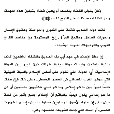
– وكان يتولى القضاء بنفسه، أو يعين قضاة يتولون هذه المهمة،
وسار الخلفاء بعد ذلك على النهج نفسه([18]).
كانت دولة الصديق قائمة على الشورى والمواطنة وحقوق الإنسان
والحريات العامة، وحقوق المرأة…إلخ المستمدة من مقاصد القرآن
الكريم، والتوجيهات النبوية الرشيدة.
إن دولة الإسلام في عهد أبي بكر الصديق والخلفاء الراشدين كانت
مدنية بامتياز، وليست دولة دينية، فهناك فرق كبير بين الدولة
الإسلامية، أي: الدولة التي تقوم على أساس الإسلام والدولة الدينية
التي عرفها الغرب النصراني في العصور الوسطى، وعلى ذلك فإن هناك
خلطاً كبيراً بين ما هو إسلامي وما هو ديني، فكثيرون يحسبون أن كل
ما هو إسلامي يكون دينياً، والواقع أن الإسلام أوسع وأكبر من كلمة
دين، حتى إن علماء الأصول المسلمين جعلوا «الدين» إحدى الضرورات
الخمس، أو الست التي جاءت الشريعة لحفظها، وهي: