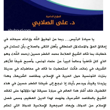
يا سيادة الرئيس… ربما من توفيق الله وإرادته سبحانه في
إحقاق الحق والاستدلال المنطقي بأهل التقى والصلاح، بأن تستدل في
خطابك بما قاله الشيخ العلامة محمد الخضر حسين (رحمه الله)، وهو
الذي كان قاضياً وعالماً كبيراً من علماء تونس، وأصبح شيخاً للأزهر
الشريف في زمانه، فأنت استحضرت ما قاله في محاضرته في مدينة
بنزرت التونسية حول الحرية في الإسلام، ومقاصد الشريعة، وهذا
يزيدنا يقيناً، ويدعم رأينا، إذ نرجع إلى شيخنا الخضر حسين في هذه
القضية، فقد أشار هذا العالم في عبارة عميقة لها دلالاتها على تفقه
الشيخ بالمقاصد الشرعية، وفهمه لهذا الدين العظيم، وسمى فصل
الإسلام عن الدولة، وإبعاد المرجعية الإسلامية للدولة التي تحكم