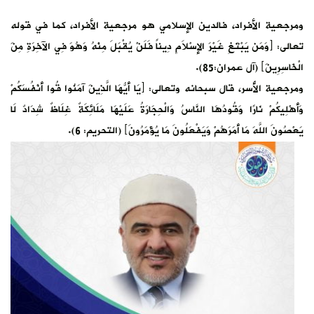
ومرجعية الأفراد، فالدين الإسلامي هو مرجعية الأفراد، كما في قوله
تعالى: ﴿وَمَن يَبْتَغِ غَيْرَ الإِسْلاَمِ دِيناً فَلَنْ يُقْبَلَ مِنْهُ وَهُوَ فِي الآخِرَةِ مِنَ
الْخَاسِرِينَ﴾ (آل عمران:85).
ومرجعية الأُسر، قال سبحانه وتعالى: ﴿يَا أَيُّهَا الَّذِينَ آمَنُوا قُوا أَنْفُسَكُمْ
وَأَهْلِيكُمْ نَارًا وَقُودُهَا النَّاسُ وَالْحِجَارَةُ عَلَيْهَا مَلَائِكَةٌ غِلَاظٌ شِدَادٌ لَا
يَعْصُونَ اللَّهَ مَا أَمَرَهُمْ وَيَفْعَلُونَ مَا يُؤْمَرُونَ﴾ (التحريم: 6).