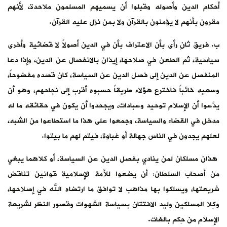
أحكام الدين وأصوله وقبلوا أن يسميهم المسلمون ملاحدة، لأنهم
مقرون بأنهم لا يؤمنون بالقرآن ولا بمن نزل عليه القرآن.
ب. فريق ثانٍ رأى بأن الاعتراف بأن في الدين أصولاً لا قضائية وأخرى
سياسية، ثم الطعن في صلاحها، إيذان بالانفصال عن الدين، وإذا دعا
المنفصل عن الدين إلى فصل الدين عن السياسة، كان قصده مفضوحاً،
وسعيه خائباً فاخترع هؤلاء طريقاً حسبوه أقرب إلى نجاحهم، وهو أن
يدَّعوا أن الإسلام توحيد وعبادات، ويجحدوا أن يكون في حقائقه ما له
مدخل في القضاء والسياسة، وجمعوا على هذا ما استطاعوا من الشبه،
لعلهم يجدون في الناس جهالة أو غباوة، فيتم لهم ما بيتوا.
هذان مسلكان لمن ينادي بفصل الدين عن السياسة، أو كلاهما يبغي
من أصحاب السلطان: أن يضعوا للأمة الإسلامية قوانين تناقض
شريعتها، ويسلكوا بها مذاهب لا توافق ما ارتضاه الله في إصلاحها،
وكِلا المسلكين وليد الافتتان بسياسة الشهوات وقصور النظر لشريعة
الإسلام من حِكم بالغات.