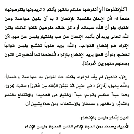
﴿أَنُلْزِمُكُمُوهَا﴾ أيّ أنفرضها عليكم بالقهر وأنتم لا تريدونها وتكرهونها؟
طبعاً لا؛ لأن الإيمان بالنسبة للإنسان لا بد أن يكون طواعية وعن
اختيار، ولو أن الله سبحانه أراد كل خلقه مكرهين لكانوا كذلك، ولكن
الله تعالى يريد أن يأتيه الإنسان عن حب واختيار وليس عن قهر، لأن
الإكراه هو إخضاع القوالب، والله يريد قلوباً تخشع وليس قوالباً
تخضع، ولو أن الحق يريد الإخضاع بالإكراه لأخضعنا كما أخضع كل الكون
وجعلهم مقهورين لأمره[4].
إذن، فالدين لم يأت للإكراه ولكنه جاء لنؤمن به طواعية واختياراً،
والله يقول: ﴿لَا إِكْرَاهَ فِي الدِّينِ قَدْ تَبَيَّنَ الرُّشْدُ مِنَ الْغَيِّ﴾ (البقرة: 256)،
وهذا مبدأ عظيم وقويم، مبدأ الاختيار في العقيدة والاقتناع بالنظر
والتَّدبُّر، لا بالقهر والسلطان والاستعلاء، ومن هذا يتبين أن:
الدين إقناع وليس بالإخضاع.
الأنبياء يستخدمون الحجة لإلزام الناس المحجة وليس الإكراه.