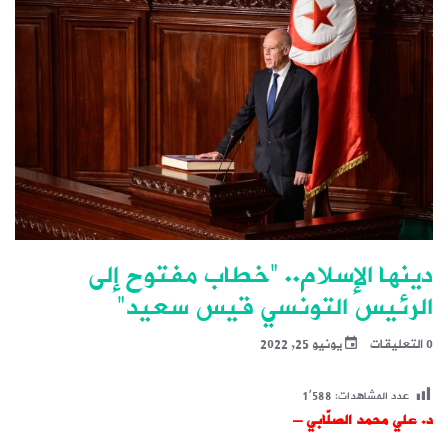
دينها الإسلام.. “خطاب مفتوح إلى
الرئيس التونسي قيس سعيد”
0 التعليقات
يونيو 25, 2022
عدد المشاهدات:
1٬588
د. علي محمد الصلّابي –