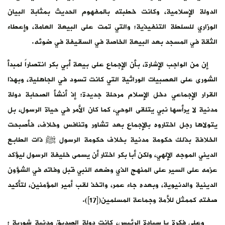
الدولة الإسلامية، وكانت خطبته بالمفهوم الحديث بمثابة البيان
الوزاري للسلطة التنفيذية؛ والتي تمت على البيعة العامة، وإعطاء
الثقة في المسجد بعد البيعة الخاصة في السقيفة في ضوئه.
إن من الواجب الإشارة، بأن الإجماع على بيعة أبي بكر انتصاراً لمبدأ
الشورى على العصبيات الوراثية التي كانت تسود في الجاهلية، وبهذا
القرار الإجماعي دخل الإسلام مرحلة جديدة؛ إذ أنشأ الصحابة دولة
مدنية لا يرأسها نبي يتلقى الوحي، كما كان الأمر في حياة الرسول، بل
يتولاها رجل اختاروه بالإجماع بعد تشاور وتنافس وخلاف، فأصبحت
الخلافة بذلك حكومة مدنية بخلاف حكومة الرسول ﷺ ذات الطابع
الديني الموجه الإلهي، ولكن أبا بكر اختار أن يسمى خليفة الرسول ليؤكد
عزمه على السير على المنهج الذي وضعه النبي قبل وفاته في الشؤون
الدينية والدنيوية، وبعده جاء عمر، واتخذ لقب أمير المؤمنين، لتأكيد
صفته كممثل للأمة وجماعة المسلمين([17]).
وعلى فكرة يا سيادة الرئيس، كانت دولة الصديق مدنية شورية ؛