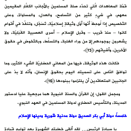
قمَّة المعاهدات الَّتي تحدِّد صلة المسلمين بالأجانب الكفَّار المقيمين
معهم، في شيءٍ كثيرٍ من التَّسامح، والعدل، والمساواة، وعلى
التَّخصيص إذا لُوحِظَ أنَّها أوَّل وثيقةٍ إسلاميَّة، تُسَجَّل، وتنفَّذ في أقوامٍ
كانوا – منذ قريب – وقبل الإسلام – أسرى العصبية القَبَلِيَّة، ولا
يشعرون بوجودهم إلا من وراء الغلبة، والتسلُّط، وبالتَّخوض في حقوق
الآخرين، وأشيائهم ([15]).
فكانت هذه الوثيقة، فيها من المعاني الحضاريَّة الشيء الكثير، وما
توافق النَّاس على تسميته اليوم بحقوق الإنسان، وأنَّه لا بدَّ على
الجانبين المتعاقدين أن يلتزموا ببنودها ([16]).
ومجمل القول: إن القرآن والسنة النبوية هما مرجعية عليا لدستور
المدينة، والتأسيس الحضاري لدولة المسلمين في العهد النبوي.
خامساً: دولة أبي بكر الصديق دولة مدنية شُورية ودينها الإسلام
يا سيادة الرئيس… لقد ألقى خطبته الشهيرة بعد توليه قيادة