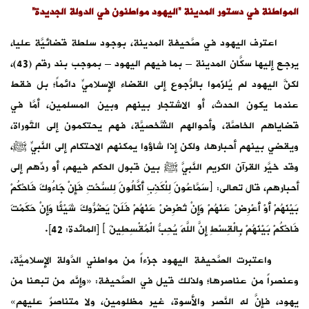
المواطنة في دستور المدينة “اليهود مواطنون في الدولة الجديدة”
اعترف اليهود في صَّحيفة المدينة، بوجود سلطة قضائيَّة عليا،
يرجع إليها سكَّان المدينة – بما فيهم اليهود – بموجب بند رقم (43)،
لكنَّ اليهود لم يُلزَموا بالرُّجوع إلى القضاء الإسلاميِّ دائماً؛ بل فقط
عندما يكون الحدث، أو الاشتجار بينهم وبين المسلمين، أمَّا في
قضاياهم الخاصَّة، وأحوالهم الشَّخصيَّة، فهم يحتكمون إلى التَّوراة،
ويقضي بينهم أحبارها، ولكن إذا شاؤوا يمكنهم الاحتكام إلى النَّبيِّ ﷺ،
وقد خيَّر القرآن الكريم النَّبيَّ ﷺ بين قبول الحكم فيهم، أو ردِّهم إلى
أحبارهم، قال تعالى: ﴿سَمَّاعُونَ لِلْكَذِبِ أَكَّالُونَ لِلسُّحْتِ فَإِنْ جَاءُوكَ فَاحْكُمْ
بَيْنَهُمْ أَوْ أَعْرِضْ عَنْهُمْ وَإِنْ تُعْرِضْ عَنْهُمْ فَلَنْ يَضُرُّوكَ شَيْئًا وَإِنْ حَكَمْتَ
فَاحْكُمْ بَيْنَهُمْ بِالْقِسْطِ إِنَّ اللَّهَ يُحِبُّ الْمُقْسِطِينَ ﴾ [المائدة: 42].
واعتبرت الصَّحيفة اليهود جزءاً من مواطني الدَّولة الإسلاميَّة،
وعنصراً من عناصرها؛ ولذلك قيل في الصَّحيفة: «وإنَّه من تبعنا من
يهود، فإنَّ له النَّصر والأسوة، غير مظلومين، ولا متناصرٌ عليهم»