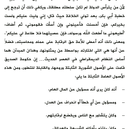
لأن من يترأس الدولة لم تكن سلطته مطلقة، ويكفي ذلك أن ترجع إلى
خطبة أبي بكر، بعد تولي الخلافة حيث قال: إني وليت عليكم ولست
بخيركم، فإن أحسنت فأعينوني وإن أسأت فقوموني، ثم أضاف:
“أطيعوني ما أطعت الله ورسوله، فإن عصيتهما فلا طاعة لي عليكم”.
ومعنى ذلك أنه أعطى للأمة حق الرقابة على عمله ومحاسبته، فضلاً
عن أنها هي التي اختارته بواسطة من يمثلونها، وهذان المبدآن هما
أساس النظام الديمقراطي في العصر الحديث… إن حكومة الصديق
قامت على الأصول الشورية الثابتة وروحها، والقابلة للتطور، ومن هذه
الأصول العامة الثابتة ما يلي:
– أنه كان يرى أنه مسؤول عن المال العام.
– ومسؤول عن أي خطأ أو انحراف عن العدل.
– وكان يتشاور مع الناس ويخضع لرقابتهم.
– وكان يلتزم بأحكام الشريعة والعدالة.