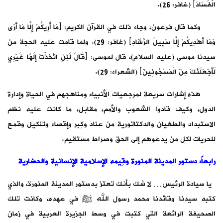
الْفَسَادَ﴾ (غافر: 26).
وكما قال فرعون، وجاء ذلك في القرآن الكريم: ﴿مَا أُرِيكُمْ إِلَّا مَا أَرَى
وَمَا أَهْدِيكُمْ إِلَّا سَبِيلَ الرَّشَادِ﴾ (غافر: 29). ولما قامت عليه الحجة من
سيدنا موسى (عليه السلام)، قال لموسى: ﴿قَالَ لَئِنِ اتَّخَذْتَ إِلَهًا غَيْرِي
لَأَجْعَلَنَّكَ مِنَ الْمَسْجُونِينَ﴾ (الشعراء: 29).
هذه إشارات سريعة لمرجعيات الأنبياء ومناهجهم في الحياة وإدارة
الدول، وكيف قادوا الشعوب والأمم، مقابل، ما كانت عليه نظم
الاستبداد والطغيان والدكتاتورية من عناد وكِبر وإقصاء وتنكيل وقمع
للحريات لكل من يدعوهم إلى الحق وصراط مستقيم.
رابعاً: دستور المدينة المنورة وقِيمه الإسلامية الإنسانية والحضارية
يا سيادة الرئيس… لا شك بأنك تعتز بدستور المدينة المنورة، والذي
كتبه سيدنا وقائدنا محمد رسول الله ﷺ في عهده، وكانت تلك
الصحيفة الرائعة التي كتبت في وسط الجزيرة العربية في زمان