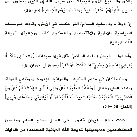
بِالْحَقِّ وَلَا تَتَّبِعِ الْهَوَى فَيُضِلَّكَ عَنْ سَبِيلِ اللَّهِ إِنَّ الَّذِينَ يَضِلُّونَ عَنْ
سَبِيلِ اللَّهِ لَهُمْ عَذَابٌ شَدِيدٌ بِمَا نَسُوا يَوْمَ الْحِسَابِ﴾ (ص: 26)
إن دولة داود (عليه السلام) التي حكمت في الأرض، وقادت المؤسسات
السياسية والإدارية والاقتصادية والعسكرية كانت مرجعيتها شريعة
الله الربانية.
وأما دولة سليمان (عليه السلام)، قال فيها سبحانه: ﴿وَهَبْ لِي مُلْكًا لَّا
يَنبَغِي لِأَحَدٍ مِّن بَعْدِي ۖ إِنَّكَ أَنتَ الْوَهَّابُ﴾ (سورة آل عمران: 8).
وعندما كان في مقام المتابعة والمراقبة لجنوده وموظفي الدولة،
وتفقد الطير، فقال: ﴿وَتَفَقَّدَ الطَّيْرَ فَقَالَ مَا لِيَ لَا أَرَى الْهُدْهُدَ أَمْ كَانَ مِنَ
الْغَائِبِينَ* لَأُعَذِّبَنَّهُ عَذَابًا شَدِيدًا أَوْ لَأَذْبَحَنَّهُ أَوْ لَيَأْتِيَنِّي بِسُلْطَانٍ مُبِينٍ﴾
(النمل: 20 -21)
كانت دولة سليمان قائمة على العدل ودفع الظلم ومناصرة
المستضعفين ومرجعيتها شريعة الله الربانية المستمدة من هدايات