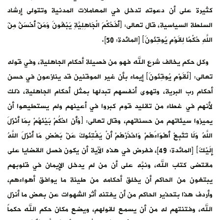
كثيرة على أن دعوته تدخل في المعاملات المدنية وتتولى إرشاد
السلطة السياسية، قال تعالى: ﴿أَفَحُكْمَ الْجَاهِلِيَّةِ يَبْغُونَ وَمَنْ أَحْسَنُ مِنَ
اللَّهِ حُكْمًا لِقَوْمٍ يُوقِنُونَ﴾ [المائدة: 50].
وكل حكم يخالف شرع الله فهو من فصيلة أحكام الجاهلية، وفي قوله
تعالى: ﴿لِّقَوْمٍ يُوقِنُونَ﴾ إيماء بأن غير الموقنين قد ينازعون في حسن
أحكام رب البرية، وتهوى أنفسهم تبدلها بمثل أحكام الجاهلية، ذلك
لأنهم في غطاء من تقليد قوم كبروا في أعينهم ولم يستطيعوا أن
يميزوا سيئاتهم من حسناتهم، وقال تعالى: ﴿وَأَنِ احْكُمْ بَيْنَهُمْ بِمَا أَنْزَلَ
اللَّهُ وَلَا تَتَّبِعْ أَهْوَاءَهُمْ وَاحْذَرْهُمْ أَنْ يَفْتِنُوكَ عَنْ بَعْضِ مَا أَنْزَلَ اللَّهُ
إِلَيْكَ﴾ [المائدة: 49]، ففرض في هذه الآية أن يكون فصل القضايا على
مقتضى كتاب الله، ونبَّه على أن من لم يدخل الإيمان في قلوبهم
يبتغون من الحاكم أن يخلق أحكامه من طينة ما يوافق أهواءهم،
وأردف هذا بتحذير الحاكم من أن يفتنه أثر الشهوات عن بعض ما أنزل
الله، وفتنتهم له من أن يسمع لقولهم، ويضع مكان حكم الله حكماً