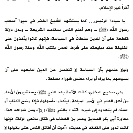
آخراً غير الإسلام.
يا سيادة الرئيس… كما يستشهد الشيخ الخضر في سيرة أصحاب
رسول الله (ﷺ) ـ وهم أعلم الناس بمقاصد الشريعة ـ ويدل دلالة
قاطعة على أن للدين سلطاناً في السياسة، فإنهم كانوا يأخذون على
الخليفة عند مبايعته على شرط العمل بكتاب الله وسنة رسول الله
(ﷺ).
ولولا علمهم بأن السياسة لا تنفصل عن الدين لبايعوه على أن
يسوسهم بما يراه أو يراه مجلس شوراه مصلحة.
وفي صحيح البخاري: كانت الأئمة بعد النبي (ﷺ) يستشيرون الأمناء
من أهل العلم في الأمور المباحة، ليأخذوا بأسهلها، فإذا وضح الكتاب أو
السنة لم يتعدوه إلى غيره، اقتداء بالنبي (ﷺ) ([5])، ومن شواهد هذا:
محاورة أبي بكر الصديق وعمر بن الخطاب في قتال مانعي الزكاة، فإنها
كانت تدور على التفقه في حديث: «أمرت أن أقاتل الناس حتى يقولوا لا