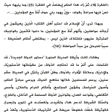
(الفقرة 16)، ثمَّ زاد هذا الحكم إيضاحاً، في الفقرة (25) وما يليها؛ حيث
نصَّ فيها صراحةً بقوله: «وإنَّ يهود بني عوف أمَّةٌ مع المؤمنين…».
وبهذا ترى: أنَّ الإسلام قد اعتبر أهل الكتاب؛ الَّذين يعيشون في
أرجائه مواطنين، وأنَّهم أمَّةٌ مع المؤمنين، ما داموا قائمين بالواجبات
المترتِّبة عليهم؛ فاختلاف الدِّين ليس – بمقتضى أحكام الصَّحيفة –
سبباً للحرمان من مبدأ المواطنة ([14]).
وهكذا، كانت وثيقة المدينة المنورة “دستور الدولة الجديدة”، قد
اشتملت على أتمِّ ما قد تحتاجه الدَّولة، من مقوِّماتها الدُّستوريَّة،
والإداريَّة، وعلاقة الأفراد بالدَّولة، وظَلَّ القرآن يتنزَّل في المدينة عشر
سنين، يرسم للمسلمين خلالها مناهج الحياة، ويرسي مبادئ الحكم،
وأصول السِّياسة، وشؤون المجتمع، وأحكام الحرام والحلال، وأسس
التَّقاضي، وقواعد العدل، وقوانين الدَّولة المسلمة في الدَّاخل، والخارج،
والسُّنَّة الشريفة تدعم هذا، وتشيده، وتفصِّلـه في تنوير وتبصرةٍ،
فالوثيقة خطَّت خطوطاً عريضة في التَّرتيبات الدُّستورية، وتُعَدُّ في