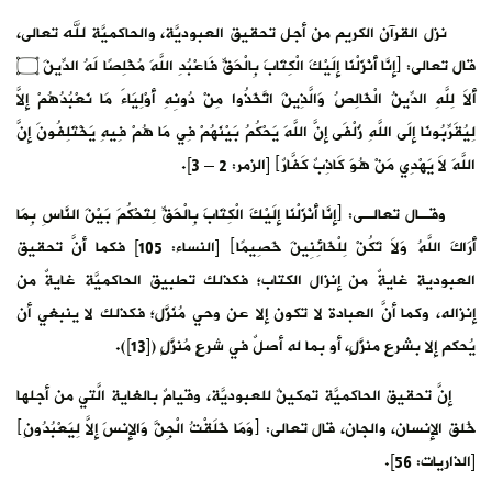
نزل القرآن الكريم من أجل تحقيق العبوديَّة، والحاكميَّة لله تعالى،
قال تعالى: ﴿إِنَّا أَنْزَلْنَا إِلَيْكَ الْكِتَابَ بِالْحَقِّ فَاعْبُدِ اللَّهَ مُخْلِصًا لَهُ الدِّينَ ۝
أَلاَ لِلَّهِ الدِّينُ الْخَالِصُ وَالَّذِينَ اتَّخَذُوا مِنْ دُونِهِ أَوْلِيَاءَ مَا نَعْبُدُهُمْ إِلاَّ
لِيُقَرِّبُونَا إِلَى اللَّهِ زُلْفَى إِنَّ اللَّهَ يَحْكُمُ بَيْنَهُمْ فِي مَا هُمْ فِيهِ يَخْتَلِفُونَ إِنَّ
اللَّهَ لاَ يَهْدِي مَنْ هُوَ كَاذِبٌ كَفَّارٌ﴾ [الزمر: 2 – 3].
وقـال تعالـى: ﴿إِنَّا أَنْزَلْنَا إِلَيْكَ الْكِتَابَ بِالْحَقِّ لِتَحْكُمَ بَيْنَ النَّاسِ بِمَا
أَرَاكَ اللَّهُ وَلاَ تَكُنْ لِلْخَائِنِينَ خَصِيمًا﴾ [النساء: 105] فكما أنَّ تحقيق
العبودية غايةٌ من إنزال الكتاب؛ فكذلك تطبيق الحاكميَّة غايةٌ من
إنزاله، وكما أنَّ العبادة لا تكون إلا عن وحي مُنَزَّل؛ فكذلك لا ينبغي أن
يُحكم إلا بشرع منزَّلٍ، أو بما له أصلٌ في شرعٍ مُنزَّلٍ ([13]).
إنَّ تحقيق الحاكميَّة تمكينٌ للعبوديَّة، وقيامٌ بالغاية الَّتي من أجلها
خُلق الإنسان، والجان، قال تعالى: ﴿وَمَا خَلَقْتُ الْجِنَّ وَالإنسَ إِلاَّ لِيَعْبُدُونِ﴾
[الذاريات: 56].