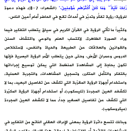
ذَٰلِكَ لَآيَةً ۖ وَمَا كَانَ أَكْثَرُهُم مُّؤْمِنِينَ.”
(الشعراء: 7-8)، فهذه دعوة
للرؤية؛ رؤية تفكُّر وتدبُّر في أحداث تقع في الحاضر أمام أعين الناس.
وكثيراً ما تأتي الرؤية في القرآن الكريم في سياق يتطلب التفكير فيما
وراء الصورة الظاهرة، لاكتساب العلم والوعي واكتشاف السنن
والقوانين والعلاقات عن الطبيعة والحياة والنفس، لاستخلاص
الدروس وعمران الأرض. وحتى حين يتطلب الأمر الرؤية البصرية فإنّها
تكون بحاجة إلى المشاهدة المنظمة التي يمكن توسيع إجراءاتها
بالتفكر والتأمل المتكرر، وتسجيل المشاهدات، والتجربة العملية،
واستخدام أجهزة الرؤية المقرِّبة التي تكشف عن تفاصيل البعيد، بما لا
تكشفه العين المجردة (تليسكوب)، أو استخدام أجهزة الرؤية المكبِّرة
التي تكشف عن تفاصيل الصغير جداً، مما لا تكشفه العين المجردة
(ميكروسكوب).
وبذلك تتسع دائرة الرؤية بمعنى الإدراك العقلي الناتج من التفكير في
المشاهدات القائمة أو الافتراضية ليحقق هذا الإدراك مقاصد الرؤية،