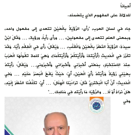
أحياناً
للدلالة على المفهوم الذي يتضمنه.
جاء في لسان العرب، “رأى: الرُّؤْيَةُ بِالْعَيْنِ تتعدى إلى مفعول واحد،
وبمعنى العلم تتعدى إلى مفعولين، … ورأى رأياً، ورؤية، … وَقَالَ ابْنُ
سِيدَهْ: الرُّؤْيَةُ النَّظَرُ بِالْعَيْنِ وَالْقَلْبِ، … وَيُقَالُ: رَأَى فِي الْفِقْهِ رَأْيًا. وَقَدْ
تَكَرَّرَ فِي الْحَدِيثِ (أَرَأَيْتَكَ وَأَرَأَيْتَكُمْ وَأَرَأَيْتَكُمَا)، وَهِيَ كلمة تَقُولُهَا الْعَرَبُ
عِنْدَ الِاسْتِخْبَارِ، بِمَعْنَى أَخْبِرْنِي وَأَخْبِرَانِي وَأَخْبِرُونِي… وَيُقَالُ: رَأَيْتُهُ
بِعَيْنِي رُؤْيَةً وَرَأَيْتُهُ رَأْيَ الْعَيْنِ، أَيْ: حَيْثُ يَقَعُ الْبَصَرُ عَلَيْهِ … وَفِي
الْحَدِيثِ: أَنَّ أَبَا الْبَخْتَرِيِّ قَالَ: تَرَاءَيْنَا الْهِلَالَ؛ … أَيْ: تَكَلَّفْنَا النَّظَرَ إِلَيْهِ،
هَلْ نَرَاهُ أَوْ لَا… والرُّؤْيَا: مَا رأَيْتَه فِي مَنامِك…”
وفي