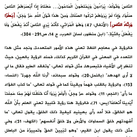
النَّاسَ وَقَوْلُهُ: يُرَاءُونَ وَيَمْنَعُونَ الْمَاعُونَ… مَعْنَاهُ إِذَا أَبْصَرَهُمُ النَّاسُ
صَلَّوْا، وَإِذَا لَمْ يَرَوْهُمْ تَرَكُوا الصَّلَاةَ، وَمِنْ هَذَا قَوْلُ اللَّهِ عَزَّ وَجَلَّ:
﴿بَطَرًا
وَرِئَاءَ النَّاسِ﴾
(الأنفال: 47) وَهُوَ الْمُرَائِي، كأَنَّهُ يُرِي النَّاسَ أَنَّهُ يَفْعَلُ وَلَا
يَفْعَلُ بِالنِّيَّةِ.” (ابن منظور، لسان العرب، ج 14، ص291-304).
فالرؤية في معاجم اللغة تعني هذه الأمور المتعددة، ونجد مثل هذا
التعدد في المعنى في القرآن الكريم كذلك، فمنه الرؤية بالعين، حيث
تنظر إلى الأشياء فتبصرها، مثل قوله تعالى: “وتفقد الطير فقال ما لي
لا أرى الهدهد” (بالنمل:20). وقوله سبحانه: “أرنا الله جهرة” (النساء:
153). والرؤية بالقلب فهماً ويقيناً كما في قوله تعالى: “ما كذب الفؤاد
ما رأى” (النجم: 11). وقوله عزّ وجلّ: (أَوَلَمْ يَرَوْا أَنَّا خَلَقْنَا لَهُمْ مِمَّا عَمِلَتْ
أَيْدِينَا أَنْعَامًا”(يس: 71)، فالرؤية هنا رؤية قلبية تعني العلم بأنَّ الله
هو الخالق، فلا أحد رأى بعينيه كيفية ذلك الخلق، يقول تعالى: “ما
أشهدتهم خلق السماوات والأرض ولا خلق أنفسهم” (الكهف: 51)، وفي
مثل ذلك يقول ابن القيم: “وهو تَبْيينُ الحقِّ وتمييزُهُ من الباطلِ