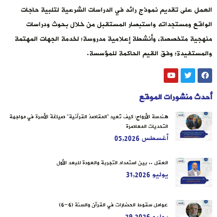
العمل على تقديم نموذج رائد في الدراسات الشرعية لتلبية حاجات
الواقع ومستجداته واستبصار المستقبل من خلال بحوث ودراسات
منهجية متخصصة، وأنشطة إعلامية مدروسة؛ لخدمة الجهات المهتمة
والمستفيدة؛ وفق القيم الحاكمة للمؤسسة.
أحدث منشورات الموقع
هندسة الأرواح: كيف تُعيد “المقاصدُ القرآنية” صياغةَ الأسرة في مواجهة
التحديات المعاصرة
أغسطس 05,2026
العقل .. بين استمداد التجربة والعودة للبعد الأول
يوليو 31,2026
عوامل سقوط الحضارات في القرآن والسنة (6-6)
يوليو 29,2026