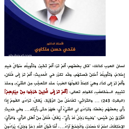
لسان العرب كذلك: “قال بعْضُهم: أَلَمْ تَرَ؛ أَلَمْ تُخْبِرْ، وتَأْوِيلُه سُؤَالٌ فيهِ
إِعْلامٌ، وَتَأْوِيلُهُ أَعْلِنْ قِصتَهُم، وقَد تكرَّر في الْحدِيثِ: أَلَمْ تَرَ إِلَى فُلَانٍ،
وَأَلَمْ تَرَ إلى كذَا، وهيَ كلِمَةٌ تَقولُهَا العَربُ عنْد التَّعجُّبِ مِن الشَّيْءِ، وعنْدَ
تَنْبِيهِ الـمُخَاطَبِ، كقولِهِ تَعالى:
﴿أَلَمْ تَرَ إِلَى الَّذِينَ خَرَجُوا مِنْ دِيَارِهِمْ﴾
(البقرة: 243) … والتَّرَائِي: تَفَاعُلٌ مِنَ الرُّؤْيَةِ. يُقالُ: تَرَاءَى القَومُ إِذَا
رَأَى بعضُهُم بَعْضًا. وَتَرَاءَى لِي الشَّيْءُ أَي: ظهَرَ حتَّى رأَيْتُه… وفي حَدِيثِ
الْأَزْرَقِ بْنِ قَيْسٍ: “وَفِينَا رَجُلٌ لَهُ رَأْيٌ”. يُقَالُ: فُلَانٌ مِنْ أَهْلِ الرَّأْيِ. وَالرَّأْيُ:
الاعْتِقَادُ، اسْمٌ لَا مَصْدَرٌ، وَالْجَمْعُ آرَاءٌ…. أَمَّا قَوْلُ اللَّهِ (عَزَّ وَجَلَّ): يُرَاءُونَ