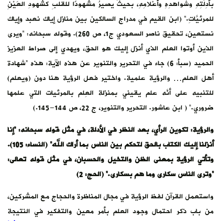
بأدِلَّتِهِ وشواهدِهِ وأَعْلامِهِ، بحيثُ يصيرُ مشهودًا للقلبِ كشهودِ العَيْنِ
للمرئيَّاتِ.” (ابن القيم في مدراج السالكين بين منازل إياك نعبد وإياك
نستعين، تحقيق ناصر السعودي ج1، ص 260). وقوله سبحانه: “ويرى
الذين أوتوا العلم الذي أنزل إليك هو الحق، ويهدي إلى صراط العزيز
الحميد (سبأ: 6) جاء في التحرير والتنوير عن هذه الآية: هذه “شهادة
أهل العلم… والرؤية علمية. واختير فعل الرؤية هنا دون (ويعلم)
للتنبيه على أنَّه علم يقيني بمنزلة العِلم بالمرئيات التي علمها
ضروري.” ( ابن عاشور. التحرير والتنوير، ج 22، ص 144-145.)
والرؤية: تكوين الرأي، بعد النظر في الأدلة، في مثل قوله سبحانه: “إنا
أنزلنا إليك الكتاب بالحق لتحكم بين الناس بما أراك الله” (النساء: 105).
وتأتي الرؤية بمعنى الظن والتخيل والحسبان، في مثل قوله تعالى:
“وترى الناس سكارى وما هم بسكارى.” (الحج: 2)
واستعمل القرآن لفظ الرؤية في مجال المناظرة والحجاج مع المشركين،
من باب ذكر احتمال وجود العلم بأمر معين والتفكير في النتيجة