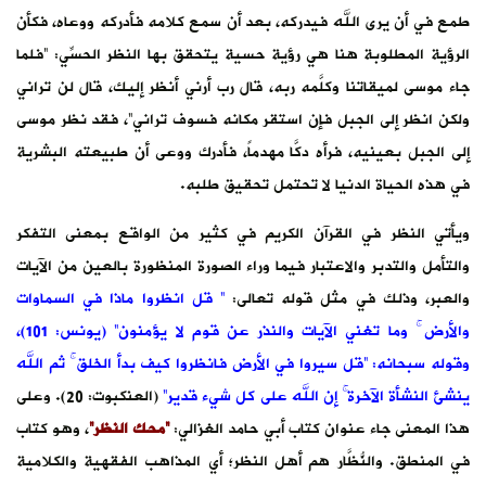
طمع في أن يرى الله فيدركه، بعد أن سمع كلامه فأدركه ووعاه، فكأن
الرؤية المطلوبة هنا هي رؤية حسية يتحقق بها النظر الحسِّي: “فلما
جاء موسى لميقاتنا وكلَّمه ربه، قال رب أرني أنظر إليك، قال لن تراني
ولكن انظر إلى الجبل فإن استقر مكانه فسوف تراني”، فقد نظر موسى
إلى الجبل بعينيه، فرأه دكَّا مهدماً، فأدرك ووعى أن طبيعته البشرية
في هذه الحياة الدنيا لا تحتمل تحقيق طلبه.
ويأتي النظر في القرآن الكريم في كثير من الواقع بمعنى التفكر
والتأمل والتدبر والاعتبار فيما وراء الصورة المنظورة بالعين من الآيات
والعبر، وذلك في مثل قوله تعالى:
” قل انظروا ماذا في السماوات
والأرض ۚ وما تغني الآيات والنذر عن قوم لا يؤمنون” (يونس: 101)،
وقوله سبحانه: “قل سيروا في الأرض فانظروا كيف بدأ الخلق ۚ ثم الله
ينشئ النشأة الآخرة ۚ إن الله على كل شيء قدير”
(العنكبوت: 20). وعلى
هذا المعنى جاء عنوان كتاب أبي حامد الغزالي:
“محك النظر”
، وهو كتاب
في المنطق. والنُّظَّار هم أهل النظر؛ أي المذاهب الفقهية والكلامية