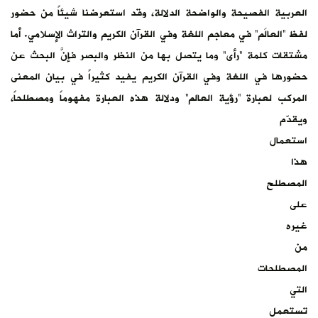
العربية الفصيحة والواضحة الدلالة، وقد استعرضنا شيئاً من حضور
لفظ “العالَم” في معاجم اللغة وفي القرآن الكريم والتراث الإسلامي. أما
مشتقات كلمة “رأى” وما يتصل بها من النظر والبصر فإنَّ البحث عن
حضورها في اللغة وفي القرآن الكريم يفيد كثيراً في بيان المعنى
المركب لعبارة “رؤية العالم” ودلالة هذه العبارة مفهوماً ومصطلحاً،
ويقدّم
استعمال
هذا
المصطلح
على
غيره
من
المصطلحات
التي
تستعمل