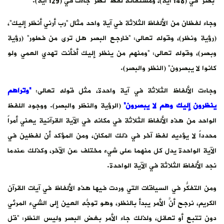
“بصر” في (148 آية)، ومشتقاته لفظ “نظر” جاءت في (129 آية).
وجاء لفظان من الألفاظ الثلاثة في آية واحد مثال “رب أرني أنظر إليك”،
(رؤية ونظر)، وقوله تعالى: “فارجع البصر هل ترى من فطور” (رؤية
وبصر)، وقوله تعالى: “ومنهم من ينظر إليك أفأنت تهدي العمي ولو
كانوا لا يبصرون” (النظر والبصر).
وجاءت الألفاظ الثلاثة في آية واحدة، مثل قوله تعالى:
“وتراهم
ينظرون إليك وهم لا يبصرون”
(الرؤية والنظر والبصر). ووجود اللفظ
الواحد من هذه الألفاظ الثلاثة في مكانه في الآية القرآنية يعني أمراً
محدداً لا يؤديه لفظ آخر في ذلك المكان، ومن المؤكد أن لفظين في
الآية الواحدة يدل كل منهما على شيء مختلف عن الآخر، وكذلك عندما
نجد الألفاظ الثلاثة في الآية الواحدة.
ومن التفكُّر في السياقات التي وردت فيها هذه الألفاظ في آيات القرآن
الكريم، نرجح أنَّ الأمر يبدأ بالنظر، وهو توجُّه العين إلى الشيء المرئي
دون تتبع أو تعقل، ولذلك جاء الأمر بغض البصر وليس النظر: “قل