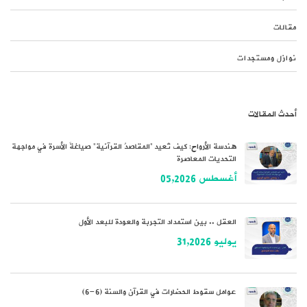
مقالات
نوازل ومستجدات
أحدث المقالات
هندسة الأرواح: كيف تُعيد “المقاصدُ القرآنية” صياغةَ الأسرة في مواجهة
التحديات المعاصرة
أغسطس 05,2026
العقل .. بين استمداد التجربة والعودة للبعد الأول
يوليو 31,2026
عوامل سقوط الحضارات في القرآن والسنة (6-6)