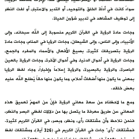
سواءً كانت في أدلّة الخلق والتوحيد، أو التدبر والاعتبار، أو لفت النظر
إلى توظيف المشاهد في تدبير شؤون الحياة.
وجاءت مادة الرؤية في القرآن الكريم منسوبة إلى الله سبحانه، وإلى
الأنبياء، وإلى الناس، وإلى الشيطان، وجاءت الرؤيا في المنام، وجاءت مادة
الرؤية بتصريفات كثيرة، بصيغ الأفعال والأسماء والمفرد والجمع،
وجاءت الرؤية في أحوال الدنيا، وفي أحوال الآخرة، وجاءت الرؤية بالعين
الباصرة، والرؤية بالبصيرة، والرؤية إعلاماً وإخباراً، وجاء لفظ الرؤيا
بمعنى ما يكون منها أضغاث أحلام، وما يكون منها حقاً يُطلع الله عليه
بعض خلقه.
ومع ما لاحظناه من سعة معاني الرؤية فإنَّ من المهمِّ تعميق هذه
المعاني عن طريق معرفة ما يتصل بها من دلالات لفظي البصر والنظر،
فنحن نلاحظ وأن مشتقات رأى، ونظر، وبصر، في القرآن الكريم كثيرة.
فمشتقات “رأى” جاءت في القرآن الكريم في (326 آية)، ومشتقات لفظ