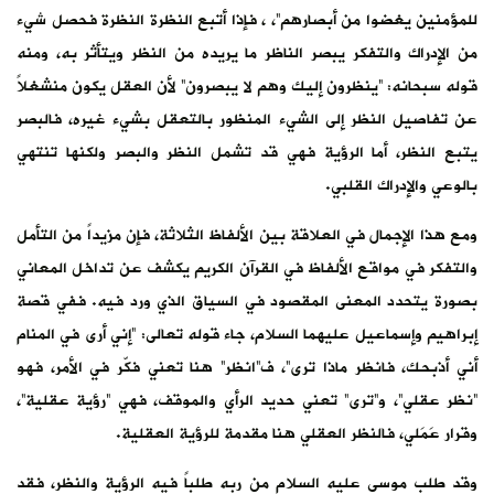
للمؤمنين يغضوا من أبصارهم”، ، فإذا أتبع النظرة النظرة فحصل شيء
من الإدراك والتفكر يبصر الناظر ما يريده من النظر ويتأثر به، ومنه
قوله سبحانه: “ينظرون إليك وهم لا يبصرون” لأن العقل يكون منشغلاً
عن تفاصيل النظر إلى الشيء المنظور بالتعقل بشيء غيره، فالبصر
يتبع النظر، أما الرؤية فهي قد تشمل النظر والبصر ولكنها تنتهي
بالوعي والإدراك القلبي.
ومع هذا الإجمال في العلاقة بين الألفاظ الثلاثة، فإن مزيداً من التأمل
والتفكر في مواقع الألفاظ في القرآن الكريم يكشف عن تداخل المعاني
بصورة يتحدد المعنى المقصود في السياق الذي ورد فيه. ففي قصة
إبراهيم وإسماعيل عليهما السلام، جاء قوله تعالى: “إني أرى في المنام
أني أذبحك، فانظر ماذا ترى”، ف”انظر” هنا تعني فكّر في الأمر، فهو
“نظر عقلي”، و”ترى” تعني حديد الرأي والموقف، فهي “رؤية عقلية”،
وقرار عَمَلي، فالنظر العقلي هنا مقدمة للرؤية العقلية.
وقد طلب موسى عليه السلام من ربه طلباً فيه الرؤية والنظر، فقد