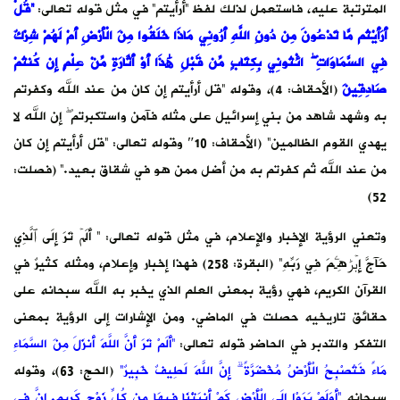
المترتبة عليه، فاستعمل لذلك لفظ “أرأيتم” في مثل قوله تعالى:
“قُلْ
أَرَأَيْتُم مَّا تَدْعُونَ مِن دُونِ اللَّهِ أَرُونِي مَاذَا خَلَقُوا مِنَ الْأَرْضِ أَمْ لَهُمْ شِرْكٌ
فِي السَّمَاوَاتِ ۖ ائْتُونِي بِكِتَابٍ مِّن قَبْلِ هَٰذَا أَوْ أَثَارَةٍ مِّنْ عِلْمٍ إِن كُنتُمْ
صَادِقِينَ
(الأحقاف: 4)، وقوله “قل أرأيتم إن كان من عند الله وكفرتم
به وشهد شاهد من بني إسرائيل على مثله فآمن واستكبرتم ۖ إن الله لا
يهدي القوم الظالمين” (الأحقاف: 10″ وقوله تعالى: “قل أرأيتم إن كان
من عند الله ثم كفرتم به من أضل ممن هو في شقاق بعيد.” (فصلت:
52)
وتعني الرؤية الإخبار والإعلام، في مثل قوله تعالى: ” أَلَمۡ تَرَ إِلَى ٱلَّذِي
حَآجَّ إِبۡرَٰهِـۧمَ فِي رَبِّهِ” (البقرة: 258) فهذا إخبار وإعلام، ومثله كثيرٌ في
القرآن الكريم، فهي رؤية بمعنى العلم الذي يخبر به الله سبحانه على
حقائق تاريخيه حصلت في الماضي. ومن الإشارات إلى الرؤية بمعنى
التفكر والتدبر في الحاضر قوله تعالى:
“أَلَمْ تَرَ أَنَّ اللَّهَ أَنزَلَ مِنَ السَّمَاءِ
مَاءً فَتُصْبِحُ الْأَرْضُ مُخْضَرَّةً ۗ إِنَّ اللَّهَ لَطِيفٌ خَبِيرٌ”
(الحج: 63)، وقوله
سبحانه
“أَوَلَمْ يَرَوْا إِلَى الْأَرْضِ كَمْ أَنبَتْنَا فِيهَا مِن كُلِّ زَوْجٍ كَرِيمٍ. إِنَّ فِي