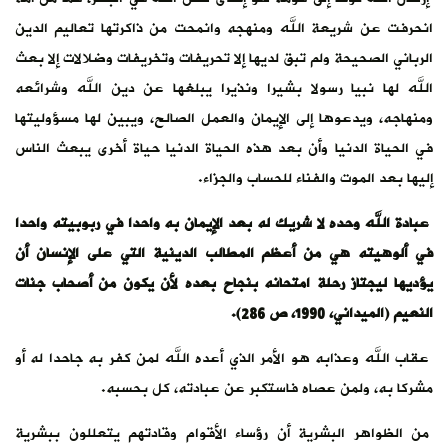
انحرفت عن شريعة الله ومنهجه وانمحت من ذاكرتها تعاليم الدين
الرباني الصحيحة ولم تبق لديها إلا تحريفات وتخريفات وضلالات إلا بعث
الله لها نبيا رسولا بشيرا ونذيرا يبلغها عن دين الله وشرائعه
ومنهاجه، ويدعوها إلى الإيمان والعمل الصالح، ويبين لها مسؤوليتها
في الحياة الدنيا وأن بعد هذه الحياة الدنيا حياة أخرى يبعث الناس
إليها بعد الموت والفناء للحساب والجزاء.
عبادة الله وحده لا شريك له بعد الإيمان به واحدا في ربوبيته واحدا
في ألوهيته هي من أعظم المطالب الدينية التي على الإنسان أن
يؤديها ليجتاز رحلة امتحانه بنجاح بعده لأن يكون من أصحاب جنات
النعيم (الميداني، 1990، ص 286).
عقاب الله وعذابه هو الأمر الذي أعده الله لمن كفر به جاحدا له أو
مشركا به، ولمن عصاه فاستكبر عن عبادته، كل بحسبه.
من الظواهر البشرية أن رؤساء الأقوام وقادتهم يتعللون ببشرية