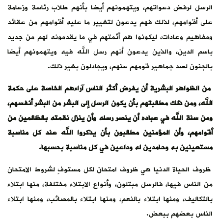
الرسل لرفض دعواتهم، ويتهمونهم أيضا بأنهم طلاب رئاسة وزعامة
على أقوامهم، لذلك فهم يدعون لتغيير ما عليه أقوامهم من عقائد
ومفاهيم وعادات، ليكونوا هم أئمتهم في ما يقدمونه لهم من جديد
باسم الدين، والذين يدعون أنهم رسل الله فيه ويتهمونهم أيضا
بالجنون لصد جماهير قومهم عنهم، ويجادلون بغير ذلك.
من الظواهر البشرية أن يفرض أكثر الناس آراءهم الخاصة على حكمة
الله، ومن ذلك مطالبتهم بأن يكون الرسل إلى البشر من البشر أنفسهم،
ومن سنة الله في عباده أن ينصر رسله وأن ينزل نقمته بالظالمين من
أقوامهم، وأن المؤمنين مطالبون بأن يذكروا الله عند كل مناسبة
مستعينين به وحامدين له وداعين في كل مناسبة بحسبها.
ظروف الحياة الدنيا هي ظروف امتحان لكل مستوفٍ لشروط الامتحان
من الناس فيها، فالرسل مبتلون، وأنواع الابتلاء مختلفة، منها ابتلاء
بالتكاليف، ومنها ابتلاء بالنعم، ومنها ابتلاء بالمصائب، ومنها ابتلاء
الناس بعضهم ببعض.