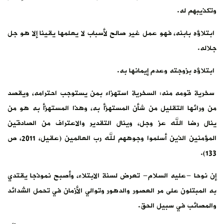
وتكذيبهم له.
ابتلاؤه بابنه، فهو عمل غير صالح لأسباب لا يعلمها يقينا إلا هو جل
جلاله.
ابتلاؤه بزوجته وعدم إيمانها به.
سخرية قومه منه: السخرية استهزاء بمن يستوجب احترامه، ويقصد
من ورائها التقليل من شأن المستهزأ به، وهذا المستهزأ به هو من
ينال رضا الله عز وجل، وينال التقدير والاعتراف من الصادقين
المؤمنين الذين أسلموا وجوههم لله رب العالمين (عقيل، 2011، ص
133).
إن نوحا -عليه السلام- تعرض لسنة الابتلاء، وأصبح نموذجا يقتدي
به المبتلون على مر العصور والدهور وتوالي الأزمان في تحمل الشدائد
والمصائب في سبيل الحق.