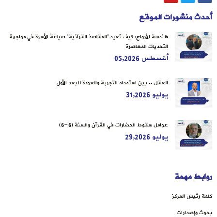
أحدث منشورات الموقع
هندسة الأرواح: كيف تُعيد “المقاصدُ القرآنية” صياغةَ الأسرة في مواجهة
التحديات المعاصرة
أغسطس 05,2026
العقل .. بين استمداد التجربة والعودة للبعد الأول
يوليو 31,2026
عوامل سقوط الحضارات في القرآن والسنة (6-6)
يوليو 29,2026
روابط مهمة
كلمة رئيس المركز
بحوث وإصدارات