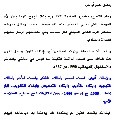
رذائل، خير أو شر.
وجاء التعبير بضمير العظمة “كنا” وبصيغة الجمع “لمبتلين”، لأن
الموقف الذي يجري التعبير عنه هو موقف عظمة وجلال يفرضه
سلطان الرب الخالق المبتلي لكل عباده، وفي مقدمتهم الرسل عليهم
الصلاة والسلام.
ويفيد تأكيد الجملة “وإن كنا لمبتلين” أي: وإننا لمبتلون، وفعل الكون
هنا للدلالة على السنة الدائمة الثابتة مع الزمن في الماضي والحاضر
والاستقبال (الميداني، 1990، ص 287).
والابتلاء ألوان: ابتلاء للصبر وابتلاء للشكر وابتلاء للأجر وابتلاء
للتوجيه وابتلاء للتأديب وابتلاء للتمحيص وابتلاء للتقويم.. إلخ
(قطب، 2009، ج 4، ص 2466)، ومن ابتلاءات نوح -عليه السلام-
الآتي:
ابتلاؤه بقومه الذين لم يهتدوا ولم يؤمنوا به وبرسالته إليهم