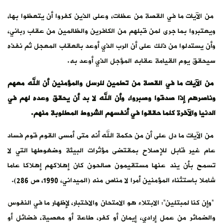
من الآيات ما في القصة من عظات، وعلى الذين كفروا أن يتعظوا بها،
ويعتبروا بما جرى لمن قبلهم من الكافرين والظالمين من عقاب رباني،
وأن يستدلوا من ذلك على أن الرب الذي أوعد بالعقاب المعجل ثم نفذه
سيحقق يوم القيامة عقابه المؤجل الذي أوعد به.
من الآيات ما في القصة من تطمين للرسل والمؤمنين أن الله معهم
وناصرهم إذا صدقوا وصبروا، وأن الله لا بد أن يحقق وعده لهم في
الدنيا والآخرة كلما حققوا في أنفسهم الشروط المطلوبة منهم.
من الآيات ما دل على أن من حكمة الله أنه متى أمسى القوم قوم فساد
عام غير قابل للإصلاح بمقتضى مؤثرات البيئة وضغوطها التي لا
تسمح بأن يند عنها مستقيمون صالحون كان إهلاكهم إهلاكا عاما
شاملا باستثناء المؤمنين أمرا لا مناص منه (الميداني، 1990، ص 286).
“وإن كنا لمبتلين”: الابتلاء هو الامتحان والاختبار، لإظهار ما في النفوس
والضمائر من عمل إرادي، إيمان أو كفر، طاعة أو معصية، فضائل أو