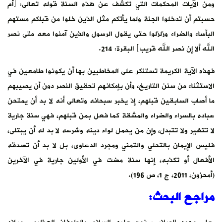
ومن الآيات المحكمات التي تكشف عن هذه السنة قوله تعالى: ﴿أم
حسبتم أن تدخلوا الجنة ولما يأتكم مثل الذين خلوا من قبلكم مستهم
البأساء والضراء وزلزلوا حتى يقول الرسول والذين آمنوا معه متى نصر
الله ألا إن نصر الله قريب﴾ البقرة: 214.
فهذه الآية الكريمة تستنكر على المخاطبين بها أن يكونوا طامعين في
الاستثناء من سنن التاريخ، وأن بإمكانهم تحقيق النصر دون أن يصيبهم
ما أصاب السابقين قبلهم، إذ يخبر سبحانه وتعالى أنه لا بد أن يمتحن
عباده بالسراء والضراء والمشقة كما فعل بمن قبلهم، فهي سنة جارية
لا تتغير ولا تتبدل، وإن من يحمل لواء دينه وشرعه لا بد له أن يبتلى،
فليس الإيمان بالتحلي والتمني ومجرد الدعاوى، بل لا بد أن تصدقه
الأفعال أو تكذبه، إنها سنة مضت في الأولين جارية في الآخرين
(أمحزون، 2011، ج 1، ص 196).
مراجع البحث: