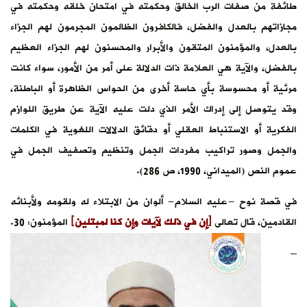
طائفة من صفات الرب الخالق وحكمته في امتحان خلقه وحكمته في
مجازاتهم بالعدل والفضل، فالكافرون الظالمون المجرمون لهم الجزاء
بالعدل، والمؤمنون المتقون والأبرار والمحسنون لهم الجزاء العظيم
بالفضل، والآية هي العلامة ذات الدلالة على أمر من الأمور، سواء كانت
مرئية أو محسوسة بأي حاسة أخرى من الحواس الظاهرة أو الباطنة،
وقد يتوصل إلى إدراك الأمر الذي دلت عليه الآية عن طريق اللوازم
الفكرية أو الاستنباط العقلي أو دقائق الدلالات اللغوية في الكلمات
والجمل وصور تراكيب مفردات الجمل وتنظيم وتصفيف الجمل في
عموم النص (الميداني، 1990، ص 286).
في قصة نوح -عليه السلام- ألوان من الابتلاء له ولقومه ولأبنائه
القادمين، قال تعالى
﴿إن في ذلك لآيات وإن كنا لمبتلين﴾
المؤمنون: 30.
–