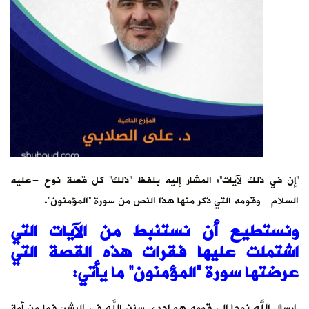
“إن في ذلك لآيات”: المشار إليه بلفظ “ذلك” كل قصة نوح -عليه
السلام- وقومه التي ذكر منها هذا النص من سورة “المؤمنون”.
ونستطيع أن نستنبط من الآيات التي
اشتملت عليها فقرات هذه القصة التي
عرضتها سورة “المؤمنون” ما يأتي:
إرسال الله نوحا إلى قومه هو إحدى سنن الله في البشر، فما من أمة