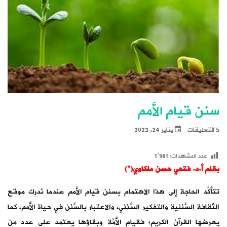
سنن قيام الأمم
5 التعليقات
يناير 24, 2023
عدد المشاهدات:
1٬981
بقلم أ.د. فتحي حسن ملكاوي(*)
تتأكَّد الحاجة إلى هذا الاهتمام بسنن قيام الأمم عندما نُدرِك موقع
الثقافة السُّنَنية والتفكير السُّنَني، والاعتبار بالسُّنَن في حياة الأُمم، كما
يعرضها القرآن الكريم؛ فقيام الأُمَّة وبقاؤها يعتمد على عدد من