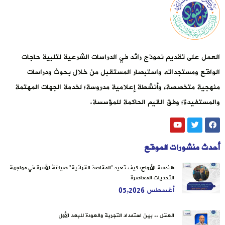
العمل على تقديم نموذج رائد في الدراسات الشرعية لتلبية حاجات
الواقع ومستجداته واستبصار المستقبل من خلال بحوث ودراسات
منهجية متخصصة، وأنشطة إعلامية مدروسة؛ لخدمة الجهات المهتمة
والمستفيدة؛ وفق القيم الحاكمة للمؤسسة.
أحدث منشورات الموقع
هندسة الأرواح: كيف تُعيد “المقاصدُ القرآنية” صياغةَ الأسرة في مواجهة
التحديات المعاصرة
أغسطس 05,2026
العقل .. بين استمداد التجربة والعودة للبعد الأول