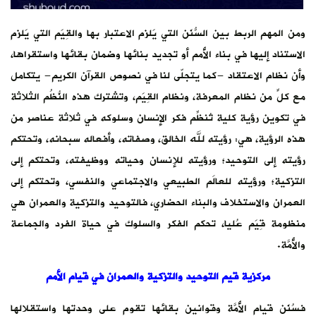
ومن المهم الربط بين السُّنَن التي يَلزم الاعتبار بها والقِيَم التي يَلزم
الاستناد إليها في بناء الأُمم أو تجديد بنائها وضمان بقائها واستقراها،
وأن نظام الاعتقاد -كما يتجلّى لنا في نصوص القرآن الكريم- يتكامل
مع كلٍّ من نظام المعرفة، ونظام القِيَم، وتشترك هذه النُّظُم الثلاثة
في تكوين رؤية كلية تُنظِّم فكر الإنسان وسلوكه في ثلاثة عناصر من
هذه الرؤية، هي: رؤيته لله الخالق، وصفاته، وأفعاله سبحانه، وتحتكم
رؤيته إلى التوحيد؛ ورؤيته للإنسان وحياته ووظيفته، وتحتكم إلى
التزكية؛ ورؤيته للعالَم الطبيعي والاجتماعي والنفسي، وتحتكم إلى
العمران والاستخلاف والبناء الحضاري، فالتوحيد والتزكية والعمران هي
منظومة قِيَم عُليا، تحكم الفكر والسلوك في حياة الفرد والجماعة
والأُمَّة.
مركزية قيم التوحيد والتزكية والعمران في قيام الأمم
فسُنَن قيام الأُمَّة وقوانين بقائها تقوم على وحدتها واستقلالها