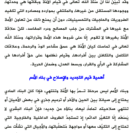
وقد تبيَّن لنا أنَّ سُنَّة الله تعالى في قيام الأُمَّة وبقائها هي وحدتها،
ووجودها المستقل عن غيرها، والمكتفي بموارده ومصادره التي تكفيه
الضروريات والحاجيات والتحسينيات، دون أن يمنع ذلك من تعاون الأمة
مع غيرها في المشترك من جلب المصالح ودرء المفاسد. لكنّ علاقة
الأُمَّة بغيرها لا تقوم إلّا على شروط هذه الأمة وقراراتها. وسُنَّة الله
تعالى في تماسك كيان الأُمَّة هي عمق مشاعر الودِّ والرحمة، وعلاقات
التكامل والتكافل بين أفرادها، وقيام نظامها على حقِّ أفرادها في
المشاركة في الرأي والقرار، وبسط العدل، وضمان الحرية.
أهمية قيم التجديد والإصلاح في بناء الأمم
وبناء الأُمم ليس مرحلة تـمرُّ بها الأُمَّة وتنتهي، فإذا كان البناء المادي
يحتاج إلى صيانة بين الحين والآخر أو ترميم جذري في بعض الأحيان أو
تنتهي صلاحيته تماماً، ليعاد بناؤه من جديد؛ فإنَّ البناء البشري لا
يَسَعُه إلّا التغيُّر الدائم؛ إذ تستجدُّ الظروف الداخلية والخارجية التي
تحتاج إلى التكيُّف معها أو مواجهة مُتطلَّباتها، والأجيال التي نشأت على