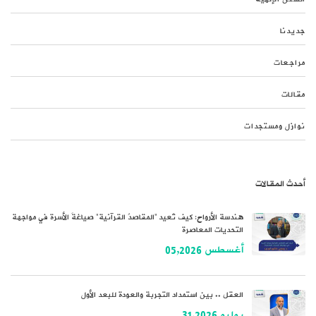
جديدنا
مراجعات
مقالات
نوازل ومستجدات
أحدث المقالات
هندسة الأرواح: كيف تُعيد “المقاصدُ القرآنية” صياغةَ الأسرة في مواجهة
التحديات المعاصرة
أغسطس 05,2026
العقل .. بين استمداد التجربة والعودة للبعد الأول
يوليو 31,2026