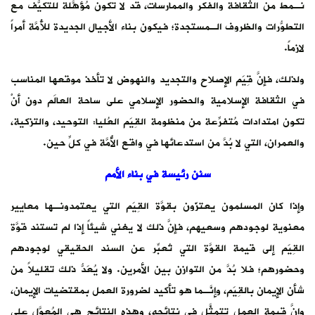
نـمط من الثقافة والفكر والممارسات، قد لا تكون مُؤهَّلة للتكيُّف مع
التطوُّرات والظروف الـمستجدة؛ فيكون بناء الأجيال الجديدة للأُمَّة أمراً
لازماً.
ولذلك، فإنَّ قِيَم الإصلاح والتجديد والنهوض لا تأخذ موقعها المناسب
في الثقافة الإسلامية والحضور الإسلامي على ساحة العالَم دون أنْ
تكون امتدادات مُتفرِّعة من منظومة القِيَم العُليا: التوحيد، والتزكية،
والعمران، التي لا بُدَّ من استدعائها في واقع الأُمَّة في كلِّ حين.
سنن رئيسة في بناء الأمم
وإذا كان المسلمون يعتزّون بقوَّة القِيَم التي يعتمدونـها معايير
معنوية لوجودهم وسعيهم، فإنَّ ذلك لا يغني شيئاً إذا لم تستند قوَّة
القِيَم إلى قيمة القوَّة التي تُعبِّر عن السند الحقيقي لوجودهم
وحضورهم؛ فلا بُدَّ من التوازن بين الأمرين. ولا يُعَدُّ ذلك تقليلاً من
شأن الإيمان بالقِيَم، وإنَّـما هو تأكيد لضرورة العمل بمقتضيات الإيمان،
وإنَّ قيمة العمل تتمثَّل في نتائجه، وهذه النتائج هي المُعوَّل على