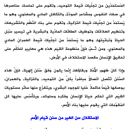
المُستمَدَّين من تجلِّيات قيمة التوحيد، وتقوم على تماسك عناصرها
في صفاء النفوس ومشاعر المودَّة، والتكافل المادي والمعنوي، وهو ما
يُستمَدُّ من تجلِّيات قيمة التزكية، وتقوم على بناء النُّظُم والتشريعات
وتنظيم العلاقات وتوظيف الطاقات المادِّية والبشرية في تيسير سُبُل
الحياة وترقيتها، وهو ما يُستمَدُّ من تجلِّيات قيمة العمران المادي
والمعنوي. ومن ثَـمَّ، فإنَّ منظومة القِيَم هذه هي معايير للحُكْم على
تحقيق الإنسان مقصدَ الاستخلاف في الأرض.
وإذا كان ظهور الأُمَّة وبقاؤها، إنَّما يكون وَفق سُنَن إلهية، فإنَّ هذه
السُّنَن تَتَّصِل اتصالاً مباشراً بكلٍّ من التوحيد، والتزكية، والعمران،
بوصفها قِيَماً حاكمةً عُليا للوجود البشري، ويتفرَّع منها سائر مستويات
القِيَم التي تحكم حياة الإنسان وفكره وسلوكه، ويتأسَّس عليها كل
المُقوِّمات التي يقوم عليها بناء الأُمم.
الاستقلال عن الغير من سنن قيام الأمم