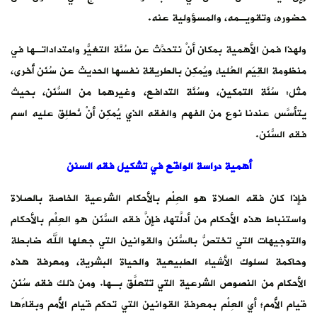
حضوره، وتقويـمه، والمسؤولية عنه.
ولهذا فمن الأهمية بمكان أنْ نتحدَّث عن سُنَّة التغيُّر وامتداداتـها في
منظومة القِيَم العُليا، ويُمكِن بالطريقة نفسها الحديث عن سُنَن أُخرى،
مثل: سُنَّة التمكين، وسُنَّة التدافع، وغيرهما من السُّنَن، بحيث
يتأسَّس عندنا نوع من الفهم والفقه الذي يُمكِن أنْ نُطلِق عليه اسم
فقه السُّنَن.
أهمية دراسة الواقع في تشكيل فقه السنن
فإذا كان فقه الصلاة هو العِلْم بالأحكام الشرعية الخاصة بالصلاة
واستنباط هذه الأحكام من أدلَّتها، فإنَّ فقه السُّنَن هو العِلْم بالأحكام
والتوجيهات التي تختصُّ بالسُّنَن والقوانين التي جعلها الله ضابطة
وحاكمة لسلوك الأشياء الطبيعية والحياة البشرية، ومعرفة هذه
الأحكام من النصوص الشرعية التي تتعلَّق بـها. ومن ذلك فقه سُنَن
قيام الأُمم؛ أيِ العِلْم بمعرفة القوانين التي تحكم قيام الأُمم وبقاءَها