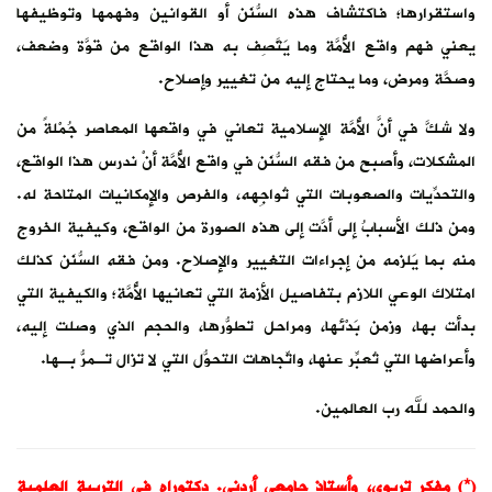
واستقرارها؛ فاكتشاف هذه السُّنَن أو القوانين وفهمها وتوظيفها
يعني فهم واقع الأُمَّة وما يَتَّصِف به هذا الواقع من قوَّة وضعف،
وصحَّة ومرض، وما يحتاج إليه من تغيير وإصلاح.
ولا شكَّ في أنَّ الأُمَّة الإسلامية تعاني في واقعها المعاصر جُمْلةً من
المشكلات، وأصبح من فقه السُّنَن في واقع الأُمَّة أنْ ندرس هذا الواقع،
والتحدِّيات والصعوبات التي تُواجِهه، والفرص والإمكانيات المتاحة له.
ومن ذلك الأسبابُ إلى أدَّت إلى هذه الصورة من الواقع، وكيفية الخروج
منه بما يَلزمه من إجراءات التغيير والإصلاح. ومن فقه السُّنَن كذلك
امتلاك الوعي اللازم بتفاصيل الأزمة التي تعانيها الأُمَّة؛ والكيفية التي
بدأت بها، وزمن بَدْئها، ومراحل تطوُّرها، والحجم الذي وصلت إليه،
وأعراضها التي تُعبِّر عنها، واتِّجاهات التحوُّل التي لا تزال تـمرُّ بـها.
والحمد لله رب العالمين.
(*) مفكر تربوي، وأستاذ جامعي أردني. دكتوراه في التربية العلمية