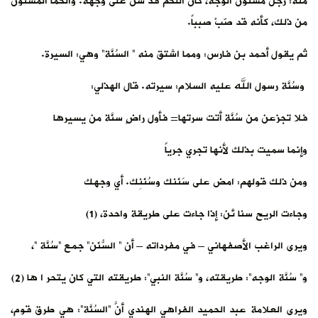
منه: رجل مسنون الوجه، كأن اللحم قد سُنَّ على وجهه. والحمأ المسنون
من ذلك، كأنه قد صّبْ صبباً.
ثم يقول أحمد بن فارس: ومما اشتق منه ” السُنَّة” وهي: السيرة.
وسُنَّة رسول الله عليه السلام: سيرته. قال الهذلي:
فلا تجزعن من سُنَّة أتت سرتها= فأول راضٍ سنَّة من يسيرها
وإنما سميت بذلك لأنها تجري جرياً
ومن ذلك قولهم: امض على سَنَنك وسُنَنِك. أي وجهك
وجاءت الريح سنا ئن: إذا جاءت على طريقة واحدة، (1)
ويرى الراغب الأصفهاني – في مفرداته – أن ” السُّنَن” جمع “سُنَّة “،
و” سُنَّة الوجه”: طريقته، و” سُنَّة النبي”: طريقته التي كان يتحر ا ها (2)
ويرى العلامة عبد الحميد الفراهي الهندي أنَّ “السُنَّة”: هي طرق قوم،