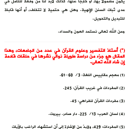
يكون مشمولاً بها، أو خارجاً عنها. كذلك لابدَّ لنا من وقفة للتأمل في
مدى ثبات السنن الإلهية. وهل هي حتمية لا تتخلف، أو أنها قابلة
للتبديل والتحويل.
ومن الله تعالى نستمد العون والسداد.
(*) أستاذ التفسير وعلوم القرآن في عدد من الجامعات، وهذا
المقال هو جزء من دراسة طويلة نوالي نشرها في حلقات قادمة
إن شاء الله تعالى.
(1) معجم مقاييس اللغة: 3/ 60-61.
(2) المفردات في غريب القرآن: 245.
(3) مفردات القرآن للفراهي: 45.
(4) لسان العرب: 13/ 225. دار صادر. بيروت.
(5) المفردات: 429، ولابدَّ من الإشارة إلى أن استشهاد الراغب بالآيات