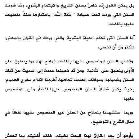
بل يمكن القول إنَّه خاصّ بسنن التاريخ والاجتماع البشري، وقد شرحنا
السنن التي وردت تحت صيغة ” سُنَّة الله” باعتبارها سنناً منصوصا
عليها باللفظ.
أما السنن التي تحكم الحياة البشرية والتي وردت في القرآن بالمعنى،
فأكثر من أن تحصى.
وتعتبر السنن المنصوص عليها باللفظ: نماذج لها، وما ينطبق على
الأولى ينطبق على الثانية. ومن ثم فحينما عمدنا إلى الحديث عن ثبات
السنن وشمولها، ومواقف العلماء تجاهها، أخرجنا الكلام مخرج العموم،
بحيث يكون شاملاً للسنن المنصوص عليها لفظاً، وغير المنصوص
عليها.
وربما استشهدنا بنماذج من السنن غير المنصوص عليها لفظاً في
مجال الشرح والتوضيح.
وأرجو أن يجد القارئ لهذا البحث بغيته. فلقد أغنيته بما تحصَّل