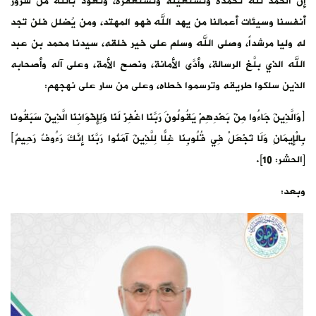
إنَّ الحمد لله نحمده ونستعينه ونستغفره، ونعوذ بالله من شرور
أنفسنا وسيئات أعمالنا من يهد الله فهو المهتد، ومن يُضلل فلن تجد
له وليا مرشداً، وصلى الله وسلم على خير خلقه، سيدنا محمد بن عبد
الله الذي بلَّغ الرسالة، وأدَّى الأمانة، ونصح الأمة، وعلى آله وأصحابه
الذين سلكوا طريقه وترسموا خطاه، وعلى من سار على نهجهم:
﴿وَالَّذِينَ جَاءُوا مِنْ بَعْدِهِمْ يَقُولُونَ رَبَّنَا اغْفِرْ لَنَا وَلِإِخْوَانِنَا الَّذِينَ سَبَقُونَا
بِالْإِيمَانِ وَلَا تَجْعَلْ فِي قُلُوبِنَا غِلًّا لِلَّذِينَ آمَنُوا رَبَّنَا إِنَّكَ رَءُوفٌ رَحِيمٌ﴾
[الحشر: 10].
وبعد: