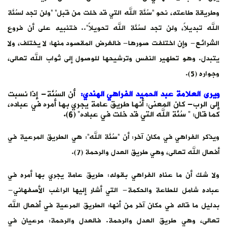
وطريقة طاعته، نحو “سُنَّة الله التي قد خلت من قبل” “ولن تجد لسُنَّة
الله تبديلاً، ولن تجد لسُنَّة الله تحويلاً”.. فتنبيه على أن فروع
الشرائع- وإن اختلفت صورها- فالغرض المقصود منها: لا يختلف، ولا
يتبدل. وهو تطهير النفس وترشيحها للوصول إلى ثواب الله تعالى،
وجواره (5).
ويرى العلامة عبد الحميد الفراهي الهندي:
أن السُنَّة- إذا نسبت
إلى الرب- كان المعنى: أنها طريق عامة يجري بها أمره في عباده،
كما قال: ” سُنَّة الله التي قد خلت في عباده” (6).
ويذكر الفراهي في مكان آخر: أن “سُنَّة الله”: هي الطريق المرعية في
أفعال الله تعالى، وهي طريق العدل والرحمة (7).
ولا شك أن ما عناه الفراهي بقوله: طريق عامة يجري بها أمره في
عباده شامل للطاعة والحكمة- التي أشار إليها الراغب الأصفهاني-
بدليل ما قاله في مكان آخر من أنها: الطريق المرعية في أفعال الله
تعالى، وهي طريق العدل والرحمة. فالعدل والرحمة: مرعيان في