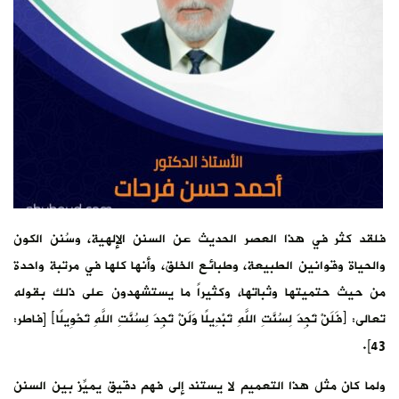
فلقد كثر في هذا العصر الحديث عن السنن الإلهية، وسُنن الكون
والحياة وقوانين الطبيعة، وطبائع الخلق، وأنها كلها في مرتبة واحدة
من حيث حتميتها وثباتها، وكثيراً ما يستشهدون على ذلك بقوله
تعالى: ﴿فَلَنْ تَجِدَ لِسُنَّتِ اللَّهِ تَبْدِيلًا وَلَنْ تَجِدَ لِسُنَّتِ اللَّهِ تَحْوِيلًا﴾ [فاطر:
43].
ولما كان مثل هذا التعميم لا يستند إلى فهم دقيق يميِّز بين السنن