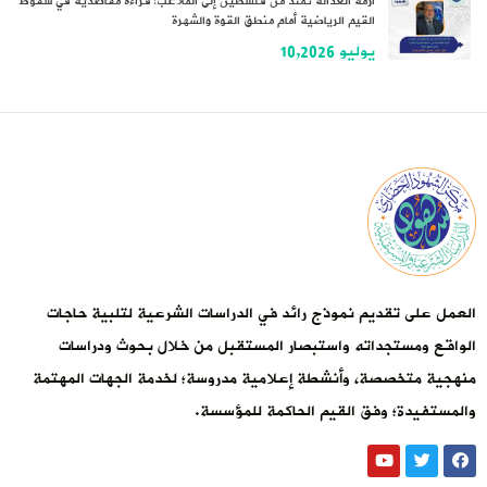
أزمة العدالة تمتد من فلسطين إلى الملاعب: قراءة مقاصدية في سقوط
القيم الرياضية أمام منطق القوة والشهرة
يوليو 10,2026
العمل على تقديم نموذج رائد في الدراسات الشرعية لتلبية حاجات
الواقع ومستجداته واستبصار المستقبل من خلال بحوث ودراسات
منهجية متخصصة، وأنشطة إعلامية مدروسة؛ لخدمة الجهات المهتمة
والمستفيدة؛ وفق القيم الحاكمة للمؤسسة.