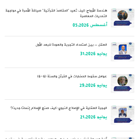
هندسة الأرواح: كيف تُعيد “المقاصدُ القرآنية” صياغةَ الأسرة في مواجهة
التحديات المعاصرة
أغسطس 05,2026
العقل .. بين استمداد التجربة والعودة للبعد الأول
يوليو 31,2026
عوامل سقوط الحضارات في القرآن والسنة (6-6)
يوليو 29,2026
الهجرة العقلية في الإصلاح النبوي: كيف صنع الإسلام إنسانًا جديدًا؟
يوليو 21,2026