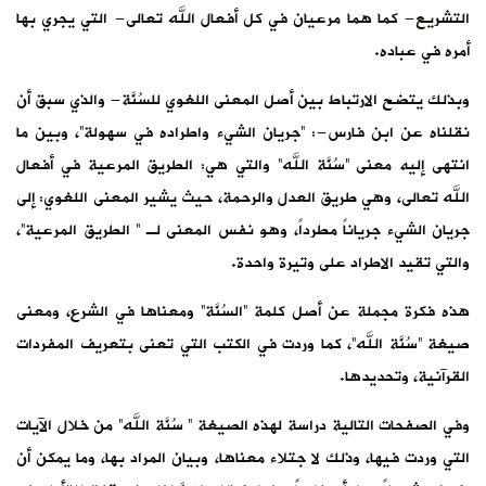
التشريع- كما هما مرعيان في كل أفعال الله تعالى- التي يجري بها
أمره في عباده.
وبذلك يتضح الارتباط بين أصل المعنى اللغوي للسُنَّة- والذي سبق أن
نقلناه عن ابن فارس-: “جريان الشيء واطراده في سهولة”، وبين ما
انتهى إليه معنى “سُنَّة الله” والتي هي: الطريق المرعية في أفعال
الله تعالى، وهي طريق العدل والرحمة، حيث يشير المعنى اللغوي: إلى
جريان الشيء جرياناً مطرداً، وهو نفس المعنى لـ ” الطريق المرعية”،
والتي تقيد الاطراد على وتيرة واحدة.
هذه فكرة مجملة عن أصل كلمة “السُنَّة” ومعناها في الشرع، ومعنى
صيغة “سُنَّة الله”، كما وردت في الكتب التي تعنى بتعريف المفردات
القرآنية، وتحديدها.
وفي الصفحات التالية دراسة لهذه الصيغة ” سُنَّة الله” من خلال الآيات
التي وردت فيها، وذلك لا جتلاء معناها، وبيان المراد بها، وما يمكن أن