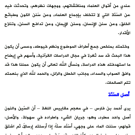
عندي من أقوال العلماء ومناقشاتهم، ووجهات نظرهم، وتحدثت فيه
عن السُنَّة التي لا تتخلف بإجماع العلماء، وعن سُنن الكون وطبائع
الخلق، وعن سنن الإنسان، وسنن الإيمان، وعن تدافع السنن، وتنازع
الأقدار.
وختمته بملخص جمع أطراف الموضوع ونظم خيوطه، وعسى أن يكون
هذا البحث قد سد ثغرة في مجال الدراسات القرآنية، وأسهم في إيضاح
ما استهدفته هذه الدراسة، ونسأل الله تعالى أن يكون عملنا هذا قد
وافق الصواب والسداد، وجانب الخطل والزلل، والحمد لله الذي بنعمته
تتم الصالحات.
أصل السُنَّة
يرى أحمد بن فارس – في معجم مقاييس اللغة – أن السِّين والنون
أصل واحد مطرد، وهو: جريان الشيء واطراده في سهولة. والأصل:
قولهم: سننت الماء على وجهي، أسُنُّه سنَّاً: إذا أرسلته إرسالاً، ثم اشتق