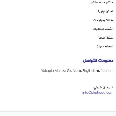
استشراف المستقبل
السنن الإلهية
مقالات ومراجعات
أنشطة وفعاليات
مكتبة المركز
أصدقاء المركز
معلومات التواصل
Yakuplu Mah, 59 Sk, No:31, Beylikdüzü, İstanbul
البريد الالكتروني:
info@shuhoud.com