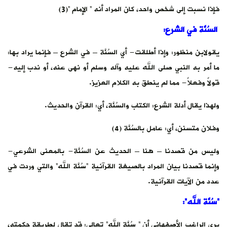
فإذا نسبت إلى شخص واحد، كان المراد أنه ” الإمام “(3)
السُنَّة في الشرع:
يقولابن منظور: وإذا أطلقت- أي السُنَّة – في الشرع – فإنما يراد بها:
ما أمر به النبي صلى الله عليه وآله وسلم أو نهى عنه، أو ندب إليه-
قولاً وفعلاً- مما لم ينطق به الكلام العزيز.
ولهذا يقال أدلة الشرع: الكتاب والسُنَّة، أي: القرآن والحديث.
وفلان متسنن، أي: عامل بالسُنَّة (4)
وليس من قصدنا – هنا – الحديث عن السُنَّة- بالمعنى الشرعي-
وإنما قصدنا بيان المراد بالصيغة القرآنية “سُنَّة الله” والتي وردت في
عدد من الآيات القرآنية.
“سُنَّة الله”:
يرى الراغب الأصفهاني أن ” سُنَّة الله” تعالى: قد تقال لطريقة حكمته،