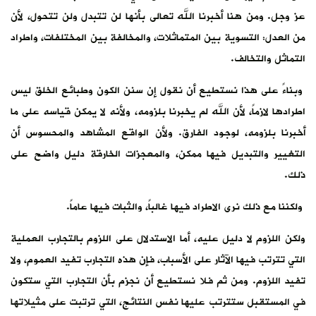
عز وجل. ومن هنا أخبرنا الله تعالى بأنها لن تتبدل ولن تتحول، لأن
من العدل: التسوية بين المتماثلات، والمخالفة بين المختلفات، واطراد
التماثل والتخالف.
وبناءً على هذا نستطيع أن نقول إن سنن الكون وطبائع الخلق ليس
اطرادها لازماً، لأن الله لم يخبرنا بلزومه، ولأنه لا يمكن قياسه على ما
أخبرنا بلزومه، لوجود الفارق. ولأن الواقع المشاهد والمحسوس أن
التغيير والتبديل فيها ممكن، والمعجزات الخارقة دليل واضح على
ذلك.
ولكننا مع ذلك نرى الاطراد فيها غالباً، والثبات فيها عاماً.
ولكن اللزوم لا دليل عليه، أما الاستدلال على اللزوم بالتجارب العملية
التي تترتب فيها الآثار على الأسباب، فإن هذه التجارب تفيد العموم، ولا
تفيد اللزوم. ومن ثم فلا نستطيع أن نجزم بأن التجارب التي ستكون
في المستقبل ستترتب عليها نفس النتائج، التي ترتبت على مثيلاتها