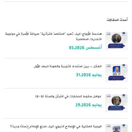
أحدث المقالات
هندسة الأرواح: كيف تُعيد “المقاصدُ القرآنية” صياغةَ الأسرة في مواجهة
التحديات المعاصرة
أغسطس 05,2026
العقل .. بين استمداد التجربة والعودة للبعد الأول
يوليو 31,2026
عوامل سقوط الحضارات في القرآن والسنة (6-6)
يوليو 29,2026
الهجرة العقلية في الإصلاح النبوي: كيف صنع الإسلام إنسانًا جديدًا؟