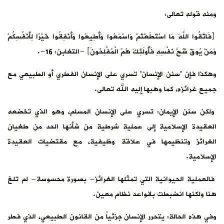
ومنه قوله تعالى:
﴿فَاتَّقُوا اللَّهَ مَا اسْتَطَعْتُمْ وَاسْمَعُوا وَأَطِيعُوا وَأَنْفِقُوا خَيْرًا لِأَنْفُسِكُمْ
وَمَنْ يُوقَ شُحَّ نَفْسِهِ فَأُولَئِكَ هُمُ الْمُفْلِحُونَ﴾ -التغابن: 16-.
وهكذا فإن “سنن الإنسان” تسري على الإنسان الفطري أو الطبيعي مع
جميع غرائزه، كما وهبها إليه الله تعالى.
ولكن سنن الإيمان: تسري على الإنسان المسلم، وهو الذي تخضعه
العقيدة الإسلامية إلى عملية شرطية من شأنها الحد من طغيان
الغرائز وتنظيمها في علاقة وظيفية، مع مقتضيات العقيدة
الإسلامية.
فالعملية الحيوانية التي تمثلها الغرائز- بصورة محسوسة- لم تلغ
هنا ولكنها انضبطت بقواعد نظام معين.
وفي هذه الحالة: يتحرر الإنسان جزئياً من القانون الطبيعي، الذي فطر