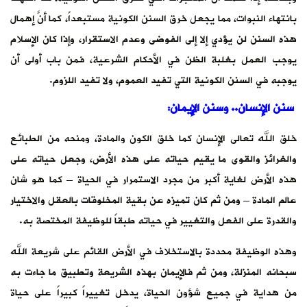
بانتهاء النبوات، مما يجعل خرق السنن الكونية مستبعداً، كما أنَّ إهمال
هذه السنن لن يؤدي إلا إلى الفوضى وعدم الاستقرار، وإذا كان الإسلام
يوجب العمل بغلبة الظن في الأحكام الشرعية، فمن باب أولى أن
يوجبه في السنن الكونية التي تفيد العموم، ولا تفيد اللزوم.
سنن الإنسان.. وسنن الإيمان:
خلق الله تعالى الإنسان كما خلق الكون والمادة، ومنحه من الطبائع
والغرائز والقوى ما يقيم حياته على هذه الأرض، وجعل حياته على
هذه الأرض لغاية أكبر من مجرد الاستمرار في الحياة – كما هو شان
عالم المادة – ومن ثم كان تميزه عن بقية المخلوقات بالعقل والاختيار
والقدرة على الفعل والتغيير في حياته طبقاً للوظيفة المختصة به.
وهذه الوظيفة محددة بالاستخلاف في الأرض القائم على شريعة الله
سبحانه المنزلة، ومن ثم فالإيمان بهذه الشريعة وتطبيق ما جاءت به
من هداية في جميع شؤون الحياة، يدخل تغييراً كبيراً على حياة