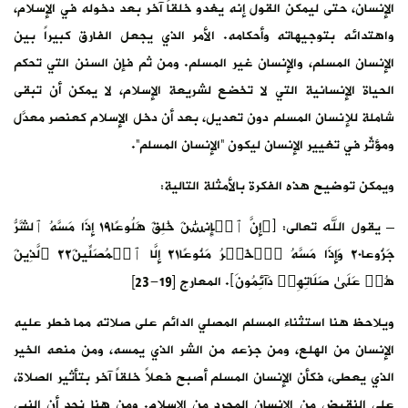
الإنسان، حتى ليمكن القول إنه يغدو خلقاً آخر بعد دخوله في الإسلام،
واهتدائه بتوجيهاته وأحكامه. الأمر الذي يجعل الفارق كبيراً بين
الإنسان المسلم، والإنسان غير المسلم. ومن ثم فإن السنن التي تحكم
الحياة الإنسانية التي لا تخضع لشريعة الإسلام، لا يمكن أن تبقى
شاملة للإنسان المسلم دون تعديل، بعد أن دخل الإسلام كعنصر معدَّل
ومؤثّر في تغيير الإنسان ليكون “الإنسان المسلم”.
ويمكن توضيح هذه الفكرة بالأمثلة التالية:
– يقول الله تعالى: ﴿۞إِنَّ ٱلۡإِنسَٰنَ خُلِقَ هَلُوعًا١٩ إِذَا مَسَّهُ ٱلشَّرُّ
جَزُوعا٢٠ وَإِذَا مَسَّهُ ٱلۡخَيۡرُ مَنُوعًا٢١ إِلَّا ٱلۡمُصَلِّينَ٢٢ ٱلَّذِينَ
هُمۡ عَلَىٰ صَلَاتِهِمۡ دَآئِمُونَ﴾. المعارج [19-23]
ويلاحظ هنا استثناء المسلم المصلي الدائم على صلاته مما فطر عليه
الإنسان من الهلع، ومن جزعه من الشر الذي يمسه، ومن منعه الخير
الذي يعطى، فكأن الإنسان المسلم أصبح فعلاً خلقاً آخر بتأثير الصلاة،
على النقيض من الإنسان المجرد من الإسلام. ومن هنا نجد أن النبي