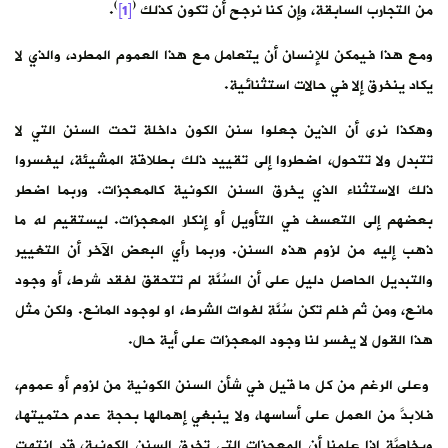
)
(
من التجارب السابقة، وإن كنا نرجح أن تكون كذلك
[1]
.
ومع هذا فيمكن للإنسان أن يتعامل مع هذا العموم المطرد، والذي لا
يكاد ينخرق إلا في حالات استثنائية.
وهكذا نرى أن الذين جعلوا سنن الكون داخلة تحت السنن التي لا
تتبدل ولا تتحول، اضطروا إلى تقييد ذلك بطلاقة المشيئة، ليفسروا
ذلك الاستثناء الذي يخرق السنن الكونية كالمعجزات. وربما اضطر
بعضهم إلى التعسف في التأويل أو إنكار المعجزات. ليستقيم له ما
ذهب إليه من لزوم هذه السنن. وربما رأي البعض الآخر أن التغيير
والتبديل الحاصل دليل على أن السُنَّة لم تتحقق لفقد شرط، أو وجود
مانع، ومن ثم فلم تكن سُنَّة لفوات الشرط، او لوجود المانع. ولكن مثل
هذا القول لا يفسر لنا وجود المعجزات على أية حال.
وعلى الرغم من كل ما قيل في شأن السنن الكونية من لزوم أو عموم،
فلابدَّ من العمل على أساسها، ولا ينبغي إهمالها بحجة عدم حتميتها،
وبخاصَّة إذا علمنا أن المعجزات التي تخرق السنن الكونية، قد انتهت