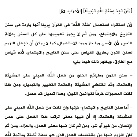
﴿وَلَنْ تَجِدَ لِسُنَّةِ اللَّهِ تَبْدِيلًا﴾ [الأحزاب: 62]
لأن استقراء استعمال “سُنَّة الله” في القرآن يرينا أنها واردة في سنن
التاريخ والاجتماع. ومن ثم لا يجوز تعميمها على كل السنن بدلالة
النص، لأن الأصل مراعاة مورد الاستعمال، كما لا يمكن أن نجعل اللزوم
لسنن الكون بطريق القياس على سنن التاريخ والاجتماع، لأنه قياس
مع الفارق، ويظهر ذلك فيما يلي:
– سنن الكون وطبائع الخلق من فعل الله المبني على المشيئة
والحكمة، وقد تقتضي المشيئة والحكمة التغيير والتبديل، ومن هنا
كانت المعجزات خرقاً لقوانين الكون، وهذا تبديل قد حصل.
– أما سنن التاريخ والاجتماع: فإنها وإن كانت من فعل الله المبني على
المشيئة والحكمة، إلا أن فيها معنى ترتب هذا الفعل على عمل
الإنسان، من خير أو شر. ومن ثم كان فيها معنى العدل، والجزاء. ومن ثم
كان اللزوم فيها من مقتضيات العدل الذي هو صفة ثابتة ودائمة لله