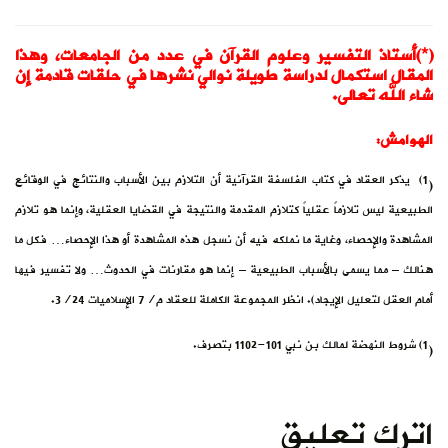
(*)أستاذ التفسير وعلوم القرآن في عدد من الجامعات، وهذا
المقال استكمال لدراسة طويلة نوالي نشرها في حلقات قادمة إن
شاء الله تعالى.
الهوامش:
1) ‏ يذكر العقاد في كتاب الفلسفة القرآنية أن التلازم بين الأسباب والنتائج في الوقائع
(
الطبيعية ليس تلازماً عقلياً كتلازم المقدمة والنتيجة في القضايا العقلية، وإنما هو تلازم
المشاهدة والإحصاء، وغاية ما نملكه فيه أن نسجل هذه المشاهدة أو هذا الإحصاء… فكل ما
هنالك – مما يسمى بالأسباب الطبيعية – إنما هو مقارنات في الحدوث… ولا تفسير فيها
أمام العقل لتعليل الإيجاد). انظر المجموعة الكاملة للعقاد م/7 الإسلاميات 3/24.
1) شروط النهضة لمالك بن نبي 101-1102 بتصرف.
(
اترك تعليق