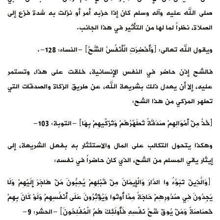
صلى الله عليه وآله وسلم كان إذا حزبه أمر أو نزلت به شدة فزع إلى
الصلاة، نظراً لما لها من التأثير في هذا الجانب.
ويقول الله تعالى: ﴿وَأُحْضِرَتِ الْأَنْفُسُ الشُّحَّ﴾ -النساء: 128-.
فالشح إذن حاضر في النفس الإنسانية، خلقت على هذا، وتستمر
عليه، إلا أن يعدل ذلك بشريعة الله، عن طريق الزكاة والصدقات التي
تطهر المزكي من هذا الشح:
﴿خُذْ مِنْ أَمْوَالِهِمْ صَدَقَةً تُطَهِّرُهُمْ وَتُزَكِّيهِمْ بِهَا﴾ -التوبة: 103-
وهكذا يتحول التكالب على المال والاستئثار به بفعل الشريعة، إلى
إيثار يقي المسلم من الشح، الذي كان حاضراً في نفسه:
﴿وَالَّذِينَ تَبَوَّءُ وا الدَّارَ وَالْإِيمَانَ مِنْ قَبْلِهِمْ يُحِبُّونَ مَنْ هَاجَرَ إِلَيْهِمْ وَلَا
يَجِدُونَ فِي صُدُورِهِمْ حَاجَةً مِمَّا أُوتُوا وَيُؤْثِرُونَ عَلَى أَنْفُسِهِمْ وَلَوْ كَانَ بِهِمْ
خَصَاصَةٌ وَمَنْ يُوقَ شُحَّ نَفْسِهِ فَأُولَئِكَ هُمُ الْمُفْلِحُونَ﴾ -الحشر: 9-