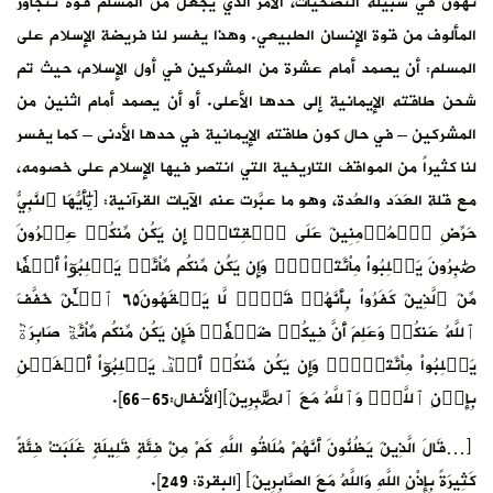
تهون في سبيله التضحيات، الأمر الذي يجعل من المسلم قوة تتجاوز
المألوف من قوة الإنسان الطبيعي. وهذا يفسر لنا فريضة الإسلام على
المسلم: أن يصمد أمام عشرة من المشركين في أول الإسلام، حيث تم
شحن طاقته الإيمانية إلى حدها الأعلى. أو أن يصمد أمام اثنين من
المشركين – في حال كون طاقته الإيمانية في حدها الأدنى – كما يفسر
لنا كثيراً من المواقف التاريخية التي انتصر فيها الإسلام على خصومه،
مع قلة العَدَد والعُدة، وهو ما عبَّرت عنه الآيات القرآنية: ﴿يَٰٓأَيُّهَا ٱلنَّبِيُّ
حَرِّضِ ٱلۡمُؤۡمِنِينَ عَلَى ٱلۡقِتَالِۚ إِن يَكُن مِّنكُمۡ عِشۡرُونَ
صَٰبِرُونَ يَغۡلِبُواْ مِاْئَتَيۡنِۚ وَإِن يَكُن مِّنكُم مِّاْئَةٞ يَغۡلِبُوٓاْ أَلۡفٗا
مِّنَ ٱلَّذِينَ كَفَرُواْ بِأَنَّهُمۡ قَوۡمٞ لَّا يَفۡقَهُونَ٦٥ ٱلۡـَٰٔنَ خَفَّفَ
ٱللَّهُ عَنكُمۡ وَعَلِمَ أَنَّ فِيكُمۡ ضَعۡفٗاۚ فَإِن يَكُن مِّنكُم مِّاْئَةٞ صَابِرَةٞ
يَغۡلِبُواْ مِاْئَتَيۡنِۚ وَإِن يَكُن مِّنكُمۡ أَلۡفٞ يَغۡلِبُوٓاْ أَلۡفَيۡنِ
بِإِذۡنِ ٱللَّهِۗ وَٱللَّهُ مَعَ ٱلصَّٰبِرِينَ﴾[الأنفال:65-66].
﴿…قَالَ الَّذِينَ يَظُنُّونَ أَنَّهُمْ مُلَاقُو اللَّهِ كَمْ مِنْ فِئَةٍ قَلِيلَةٍ غَلَبَتْ فِئَةً
كَثِيرَةً بِإِذْنِ اللَّهِ وَاللَّهُ مَعَ الصَّابِرِينَ﴾ [البقرة: 249].