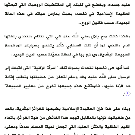
عليه جسده، ويخضع في كليته إلى المقتضيات الروحية، التي تبعثها
العقيدة الإسلامية في نفسه، بحيث يمارس حياته في هذه الحالة
الجديدة، حسب قانون الروح..
وهكذا كانت روح بلال رضي الله عنه هي التي تتكلم وتتحدى بلغتها
الدم واللحم، كما أن ذلك الصحابي كأنه يتحدى بسبابته المرفوعة
الطبيعة البشرية، ويرفع بها في لحظة معيَّنة مصير الدين الجديد.
كما أنها هي نفسها تتحدث بصوت تلك “المرأة الزانية” التي اقبلت إلى
الرسول صلى الله عليه وآله وسلم لتعلن عن خطيئتها وتطلب إقامة
حد الزنا عليها. فالوقائع هذه جميعها تخرج عن معايير الطبيعة”
)
[2]
(
.
وبناء على هذا فإن العقيدة الإسلامية بضبطها للغرائز البشرية، بالحد
من طغيانها، فإنها بالمقابل توجه هذا الفائض من قوة الغرائز، باتجاه
القيم الخلقية والمُثل العليا، التي تجعل لحياة المسلم هدفاً ومعنى،