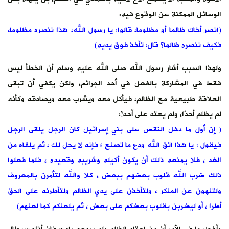
الوسائل الممكنة عن الوقوع فيه:
(انصر أخاك ظالما أو مظلوما، قالوا: يا رسول الله، هذا ننصره مظلوما،
فكيف ننصره ظالما؟ قال: تأخذ فوق يديه)
ولهذا السبب أشار رسول الله صلى الله عليه وسلم أن الخطأ ليس
فقط في المشاركة بالفعل في أحد الجرائم، ولكن يكفي أن تبقى
العلاقة طبيعية مع الظالم، فيأكل معه ويشرب معه ويصادقه وكأنه
لم يظلم أحدًا، ولم يعتد على أحد!:
( إن أول ما دخل النقص على بني إسرائيل كان الرجل يلقى الرجل
فيقول : يا هذا اتق الله ودع ما تصنع ؛ فإنه لا يحل لك ، ثم يلقاه من
الغد ، فلا يمنعه ذلك أن يكون أكيله وشريبه وقعيده ، فلما فعلوا
ذلك ضرب الله قلوب بعضهم ببعض ، كلا والله لتأمرن بالمعروف
ولتنهون عن المنكر ، ولتأخذن على يدي الظالم ولتأطرنه على الحق
أطرا ، أو ليضربن بقلوب بعضكم على بعض ، ثم يلعنكم كما لعنهم)