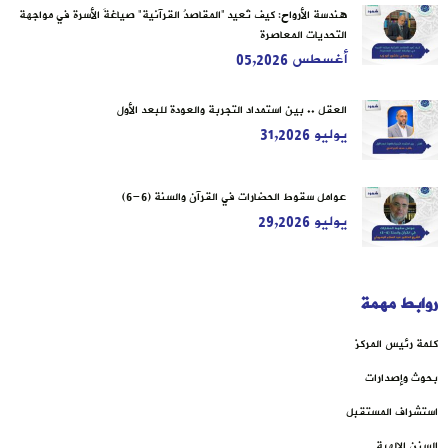
هندسة الأرواح: كيف تُعيد “المقاصدُ القرآنية” صياغةَ الأسرة في مواجهة
التحديات المعاصرة
أغسطس 05,2026
العقل .. بين استمداد التجربة والعودة للبعد الأول
يوليو 31,2026
عوامل سقوط الحضارات في القرآن والسنة (6-6)
يوليو 29,2026
روابط مهمة
كلمة رئيس المركز
بحوث وإصدارات
استشراف المستقبل
السنن الإلهية