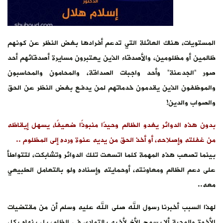
المستويات، هناك العائلة التي تدعم أفرادها بغض النظر عن كونهم
ظالمين أو مظلومين، والأصدقاء الذين يعتبرون مسايرة أصدقائهم أحد
صور “الجدعنة” وأحد واجبات الصداقة، والمحامون والمحاسبون
والموظفون الذين يقدمون خدماتهم لمن يدفع بغض النظر عن الحق
والصواب والدين!
بدون هذه الدوائر يغدو الظالم وحيدًا منبوذًا ضعيفًا، يسهل إيقاظه
من غفلته وإصلاحه، أو أخذ الحق من يديه عنوة ورده إلى المظلوم ..
بينما تصعب هذه المهمة كلما اتسعت تلك الدوائر وتشابكت، لتتواطأ
على دعم الظالم ومعاونته، أوحمايته وإسناده ولو بالتعامل الطبيعي
معه..
لهذا السبب أخبرنا رسول الله صلى الله عليه وسلم أن من مقتضيات
الأخوة والمحبة ألا يسمح الأخ لأخيه بالتمادي في الظلم، بل ينهاه بكل