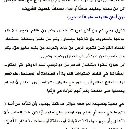
وأخطر ما في الأمر أن من اعتاد الظلم ولم يردعه رادع، فإن أذاه سيطال
كل من دعمه وعاونه عاجلًا أو آجلا، مصداقًا للحديث الشريف:
(من أعان ظالمًا سلطه الله عليه)
تخيل معي كم من آكل لميراث اخوته، وكم من ظالم لزوجه فلا هو
عاشها بالمعروف ولا فارقها بإحسان، وكم من ناشز ومطلقة مستغلة
لفساد القوانين فتجرد الرجل من ماله وتحرمه من بنيه بغير حق، وكم
من غاصب لحق شركائه في التجارة، وكم .. وكم …
كل هؤلاء تلقوا ويتلقون الدعم من دوائرهم، تلك الدوائر التي اختارت
المشاركة في الظلم لاعتبارات القرابة أو الصداقة أو المصلحة، ولولاهم
لما استطاع الظالم أن يستمر في ظلمه، وهو أسوأ من الظالم لأنهم لم
يحصلوا على منفعة رغم أنهم شركاء في الإثم!
هي دعوة ونصيحة لمراجعة دوائر علاقتنا بهدوء، وأن نتأكد من أننا لا
نتورط في دعم أي ظالم ومعاونته على ظلمه أيًا كان هذا الظلم، وألا
نتعلل بأي مبرر سواء اكانت قرابة أو صداقة أو مصلحة، فعقاب الله إذا