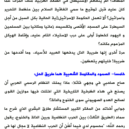
المطاف؟ ألم يتفاقم الاستيطان في الضفة الغربية مئات المرات عما
كان عليه قبل توقيع ما سمي اتفاقية السلام بين منظمة التحرير
واسرائيل؟ ألا تعمل الحكومة الاسرائيلàية الحالية بكل السبل من أجل
السيطرة على المسجد الأقصى وتقسيمه زمانيا ومكانيا بين المسلمين
و اليهود كخطوة أولى على درب الاستيلاء التام عليه، وإقامة الهيكل
المزعوم مكانه؟
مرة أخرى إنها ضريبة الذل يدفعها العبيد للأسياد. وما أفدحها من
ضريبة! فليتهم يتعظون.
خامسا- الصمود والمقاومة الشعبية هما طريق الحل:
صاح صاحبي في وجهي قائلا: ماذا يملك النظام الرسمي العربي أن
يصنع في هذه الظرفية التاريخية التي اختلت فيها موازين القوى
لصالح العدو الصهيوني سوى الخنوع والذلة؟
جوابي أخذته من المفكر الكبير المستشار طارق البشري الذي شرح ما
سماه (الطريق الثالث) بين الحرب النظامية وبين الذلة والخنوع، يقول
رحمه الله: “محسوم لدي فيما أظُن أن الحرب النظامية لا مجال لها في