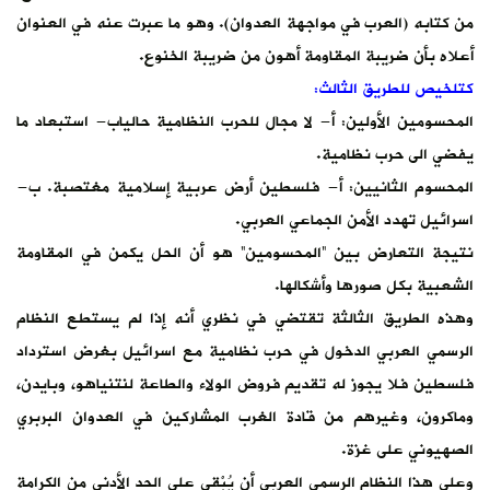
من كتابه (العرب في مواجهة العدوان). وهو ما عبرت عنه في العنوان
أعلاه بأن ضريبة المقاومة أهون من ضريبة الخنوع.
كتلخيص للطريق الثالث:
المحسومين الأولين: أ- لا مجال للحرب النظامية حالياب- استبعاد ما
يفضي الى حرب نظامية.
المحسوم الثانيين: أ- فلسطين أرض عربية إسلامية مغتصبة. ب-
اسرائيل تهدد الأمن الجماعي العربي.
نتيجة التعارض بين “المحسومين” هو أن الحل يكمن في المقاومة
الشعبية بكل صورها وأشكالها.
وهذه الطريق الثالثة تقتضي في نظري أنه إذا لم يستطع النظام
الرسمي العربي الدخول في حرب نظامية مع اسرائيل بغرض استرداد
فلسطين فلا يجوز له تقديم فروض الولاء والطاعة لنتنياهو، وبايدن،
وماكرون، وغيرهم من قادة الغرب المشاركين في العدوان البربري
الصهيوني على غزة.
وعلى هذا النظام الرسمي العربي أن يُبْقي على الحد الأدنى من الكرامة