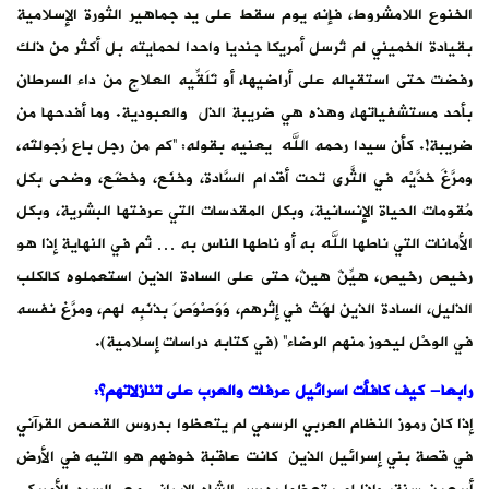
الخنوع اللامشروط، فإنه يوم سقط على يد جماهير الثورة الإسلامية
بقيادة الخميني لم تُرسل أمريكا جنديا واحدا لحمايته بل أكثر من ذلك
رفضت حتى استقباله على أراضيها، أو تَلَقِّيه العلاج من داء السرطان
بأحد مستشفياتها، وهذه هي ضريبة الذل والعبودية. وما أفدحها من
ضريبة!. كأن سيدا رحمه الله يعنيه بقوله: “كم من رجل باع رُجولتَه،
ومرَّغَ خدَّيْه في الثَّرى تحت أقدام السَّادة، وخنَع، وخضَع، وضحى بكل
مُقومات الحياة الإنسانية، وبكل المقدسات التي عرفتها البشرية، وبكل
الأمانات التي ناطها الله به أو ناطها الناس به … ثم في النهاية إذا هو
رخيص رخيص، هيِّنٌ هينٌ، حتى على السادة الذين استعملوه كالكلب
الذليل، السادة الذين لهَث في إثرهم، وَوَصْوَصَ بذنَبِه لهم، ومرَّغ نفسه
في الوحْل ليحوز منهم الرضاء” (في كتابه دراسات إسلامية).
رابعا- كيف كافأت اسرائيل عرفات والعرب على تنازلاتهم؟:
إذا كان رموز النظام العربي الرسمي لم يتعظوا بدروس القصص القرآني
في قصة بني إسرائيل الذين كانت عاقبة خوفهم هو التيه في الأرض