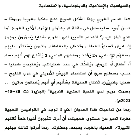
والسياسية، والإعلامية، والدبلوماسية، والاقتصادية.
هذا الدعم الغربي بهذا الشكل المريع دفع مفكرا مغربيا مرموقا –
حسن أوريد – ليتساءل في مقالة له بعنوان (الإغراء الأخير للغرب): “ما
الذي نراه اليوم؟ انعدام التمييز لدى الغرب، ضحايا يُصوَّرون بوجوه
إنسانية، تَستدِرُّ العطف، وتَحظى بالتعاطف، وآخرون يُسْتكثَر عليهم
وضْعهُم الإنسانيُّ، ولا يُؤخذ بوضعهم المدني، لا يَشْفع لهم أنهم نساء
أو أطفال أو شيوخ، ويُشكَّك في عدد ضحاياهم، ويُعتبرون ضمنيا –
حسب مصطلح سبق أن استعمله الجيش الأمريكي في حرب الخليج –
ضحايا جانبِيِّين، تُغتال الحقيقة بشأنهم أي أنهم يُغتالون مرتين …
وصمت مريع لدى النخبة الفكرية الغربية” (الجزيرة نت 30-10-
2023م).
ربما من تداعيات هذا العدوان الذي لا توجد في القواميس اللغوية
مفردة تعبر عن مستوى همجيته، أن أدرك كثيرون أخيرا خطأ ثقتهم
الكبيرة/ العمياء بالغرب، وقيمه، وحضارته. ربما أدركوا كذلك جهلهم