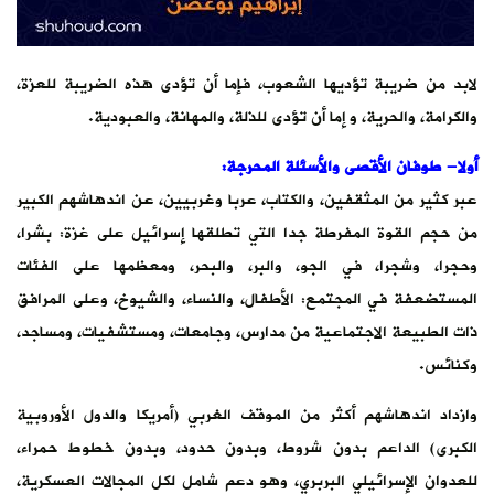
لابد من ضريبة تؤديها الشعوب، فإما أن تؤدى هذه الضريبة للعزة،
والكرامة، والحرية، و إما أن تؤدى للذلة، والمهانة، والعبودية.
أولا- طوفان الأقصى والأسئلة المحرجة:
عبر كثير من المثقفين، والكتاب، عربا وغربيين، عن اندهاشهم الكبير
من حجم القوة المفرطة جدا التي تطلقها إسرائيل على غزة: بشرا،
وحجرا، وشجرا، في الجو، والبر، والبحر، ومعظمها على الفئات
المستضعفة في المجتمع: الأطفال، والنساء، والشيوخ، وعلى المرافق
ذات الطبيعة الاجتماعية من مدارس، وجامعات، ومستشفيات، ومساجد،
وكنائس.
وازداد اندهاشهم أكثر من الموقف الغربي (أمريكا والدول الأوروبية
الكبرى) الداعم بدون شروط، وبدون حدود، وبدون خطوط حمراء،
للعدوان الإسرائيلي البربري، وهو دعم شامل لكل المجالات العسكرية،