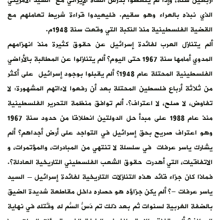
أربعين سنة، وإذا لم يتعظوا بدرس الشاه الإيراني مع السيد الأمريكي
الذي نبذه بالعراء وهو سقيم. فليعيدوا قراءة شريط تعاملهم مع
القضية الفلسطينية منذ النكبة التي وقعت سنة 1948م.
ألم يتنازل العرب لفائدة إسرائيل عن حقوق كثيرة منذ انهزامهم
المدوي أمامها سنة 1967 حتى اليوم؟ ألم يتنازلوا عن المطالبة بالأراضي
الفلسطينية المحتلة عام 1948؟ ألم يقبلوا بوجود إسرائيل على أكثر
من ثلاثة أرباع فلسطين المحتلة بعد أن رفعوا لاءاتهم المشهورة: لا
تفاوض، لا صلح، لا اعتراف؟. ألم توافق منظمة التحرير الفلسطينية
منذ عام 1988 على مبدأ حل الدولتين انطلاقا من حدود سنة 1967
وهو اعتراف صريح بحق إسرائيل في التواجد على أرض أجداهم؟ ألم
يشارك ياسر عرفات في سلسلة لا تنتهي من المبادرات، والمؤتمرات، و
الاتفاقيات، التي أهدرت حقوق الشعب الفلسطيني التاريخية العادلة؟.
فماذا كان جزاء قائد هذه التنازلات التاريخية لفائدة إسرائيل – السيد
ياسر عرفات -؟ ألم يكن جزاؤه هو حصاره داخل مقاطعة شديدة الضيق
بالضفة الغربية لسنوات ثم بعد ذلك تم دَسُّ السُّم له وقَتله في نهاية