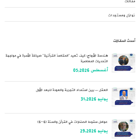
مقالات
نوازل ومستجدات
أحدث المقالات
هندسة الأرواح: كيف تُعيد “المقاصدُ القرآنية” صياغةَ الأسرة في مواجهة
التحديات المعاصرة
أغسطس 05,2026
العقل .. بين استمداد التجربة والعودة للبعد الأول
يوليو 31,2026
عوامل سقوط الحضارات في القرآن والسنة (6-6)
يوليو 29,2026