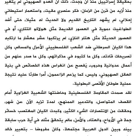
بحقيقة إسرائييل منذ أن وُجدت. ذلك أن العدو الصهيوني لم يتغير
منذ أزيد من قرن من الزمان: فكر عنصري مقيت، واستعمار استيطاني
إحلالي، لم يشهد التاريخ القديم ولا الحديث له مثيلا، حتى أشد
الطواغيت دموية في العصور القديمة مثل هولاكو التتاري، أو في
العصور الحديثة مثل هتلر النازي، لم يرتكبوا عشر معشار ما ارتكبه
هذا الكيان السرطاني ضد الشعب الفلسطييني الأعزل والمسالم، وكل
تصريحات قادته، وكل ما كتبوه في مذكراتهم، وكل ما صدر عنهم من
أعمال عدوانية وحروب، يُفصح عن انغراس هذه الخصائص في بنية
العقل الصهيوني، وليس، كما يزعم الزاعمون، أمرا طارئا عليه نتيجة
عملية طوفان الأقصى البطولية.
لقد صمدت المقاومة الفلسطينية وحاضنتها الشعبية الغزاوية أمام
القصف المتواصل، والتدمير الممنهج، لمدة تزيد الآن عن شهر،
وحققت من الانتصارات الشيء الكثير، وكبدت الكيان المغتصب خسائر
جمة في الأرواح، والعتاد، والأمن، مالم يتحقق مثله في أية حرب سابقة
بينه وبين الدول العربية مجتمعة. وكان مفروضا – بتعبير خالد