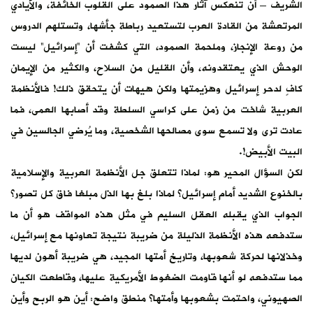
الشريف – أن تنعكس آثار هذا الصمود على القلوب الخائفة، والأيادي
المرتعشة من القادة العرب لتستعيد رباطة جأشها، وتستلهم الدروس
من روعة الإنجاز، وملحمة الصمود، التي كشفت أن “إسرائيل” ليست
الوحش الذي يعتقدونه، وأن القليل من السلاح، والكثير من الإيمان
كافٍ لدحر إسرائيل وهزيمتها ولكن هيهات أن يتحقق ذلك! فالأنظمة
العربية شاخت من زمن على كراسي السلطة وقد أصابها العمى، فما
عادت ترى ولا تسمع سوى مصالحها الشخصية، وما يُرضي الجالسين في
البيت الأبيض!.
لكن السؤال المحير هو: لماذا تتعلق جل الأنظمة العربية والإسلامية
بالخنوع الشديد أمام إسرائيل؟ لماذا بلغ بها الذل مبلغا فاق كل تصور؟
الجواب الذي يقبله العقل السليم في مثل هذه المواقف هو أن ما
ستدفعه هذه الأنظمة الذليلة من ضريبة نتيجة تعاونها مع إسرائيل،
وخذلانها لحركة شعوبها، وتاريخ أمتها المجيد، هي ضريبة أهون لديها
مما ستدفعه لو أنها قاومت الضغوط الأمريكية عليها، وقاطعت الكيان
الصهيوني، واحتمت بشعوبها وأمتها؟ منطق واضح: أين هو الربح وأين