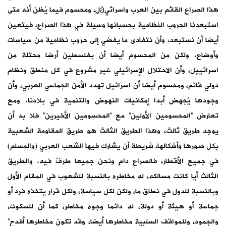
هذا الصراع القائم بين العرب واسرائيàل، ومحسوم فيما يُظن أنه متى
استبعدنا الحروب النظامية بحسبانها وسيلة في هذا الصراع، فيتعين
أيضا أن نستبعد، وأن نتفادى ما يفضي إلى حروب نظامية من سياسات
وأوضاع. ولكن من المحسوم أيضا أن بفلسطين أرضا محتلة من
اسرائييل، وأن الاحتلال الإسرائيلي غير مشروع في كل منطق ونظام
دولي قائم، ومحسوم أيضا أن اسرائيل تهدد الأمن الجماعي العربي، وأن
وجودها يُجهض أبدا إمكانيات النهوض والتنمية في بلادنا. ومع
تعارض “المحسومين الأولين” مع “المحسومين الأخيرين” فلا بد أن
يوجد طريق ثالث، وهذا الطريق الثالث هو طريق المقاومة الشعبية
بكل صورها وأشكالها، شريطة أن يشارك فيها الشعب العربي (والمسلم)
في جميع الأقطار، فالصراع دامٍ ونحن جميعا طرفٌ فيه. والطريق
الثالث أيا كانت مسالكه، له مخاطره بالنسبة للشعوب في المقام الأول
وبالنسبة للدول في نطاق ما، ولكن لكل سياسة، ولكل قرار يتخذه فرد أو
جماعة أو هيئة أو دولة، له دائما وجوه مخاطر، كما أن للسكوت،
والجمود، وللمواقف السلبية مخاطرها أيضا، وقد تكون مخاطرها أفدح”