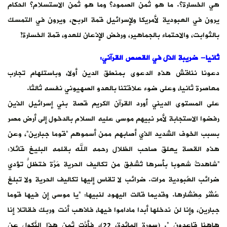
هي الخسارة؟. ما هو ثمن الصمود؟ وما هو ثمن الاستسلام؟ الحكام
يرون في العبودية لأمريكا ولإسرائيل قمة الربح، ويرون في التمسك
بالثوابت، والاحتماء بالجماهير، ورفض الإذعان للعدو، قمة الخسارة!
ثانيا- ضريبة الذل في القصص القرآني:
دعونا نناقش هذه الدعوى بمنطق الدين أولا، وباستلهام تجارب
معاصرة ثانيا، وعلى ضوء علاقتنا بالعدو الصهيوني نفسه ثالثا.
على المستوى الديني أورد القرآن الكريم قصة بني إسرائيل الذين
رفضوا الاستجابة لأمر نبيهم موسى عليه السلام بالدخول إلى أرض مصر
بسبب الخوف الشديد الذي أصابهم ممن أسموهم “قوما جبارين”، وعن
هذه القصة يعلق صاحب الظلال رحمه الله بقلمه البليغ قائلا:
“شاهدتُ شعوبا بأسرها تُشفِق من تكاليف الحرية مَرَّة فتظلُّ تؤدي
ضرائب العُبودية مرات. ضرائب لا تقاس إليها تكاليف الحرية ولا تبلغ
عُشُر مِعْشارها. وقديما قالت اليهود لنبيها: “يا موسى إن فيها قوما
جبارين، وإنا لن ندخلها أبدا ماداموا فيها، فاذهب أنت وربك فقاتلا إنا
هاهنا قاعدون “. (سورة المائدة، 22)، فأدَّت ثمن هذا النُّكول عن