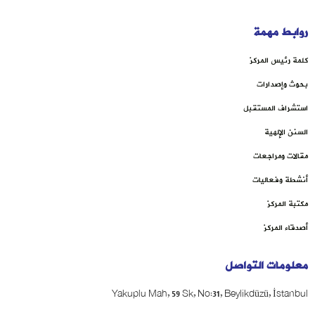
روابط مهمة
كلمة رئيس المركز
بحوث وإصدارات
استشراف المستقبل
السنن الإلهية
مقالات ومراجعات
أنشطة وفعاليات
مكتبة المركز
أصدقاء المركز
معلومات التواصل
Yakuplu Mah, 59 Sk, No:31, Beylikdüzü, İstanbul