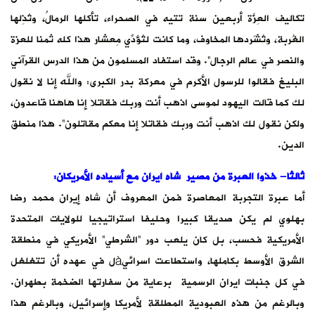
تكاليف العِزَّة أربعين سنة تتيه في الصحراء، تأكلها الرمالُ، وتُذِلها
الغُربة، وتُشَردها المخاوف، وما كانت لتُؤدِّي مِعشار هذا كله ثمنا للعزة
والنصر في عالم الرجال”. وقد استفاد المسلمون من هذا الدرس القرآني
البليغ فقالوا للرسول الأكرم في معركة بدر الكبرى: والله إنا لا نقول
لك كما قالت اليهود لموسى اذهب أنت وربك فقاتلا إنا هاهنا قاعدون،
ولكن نقول لك اذهب أنت وربك فقاتلا إنا معكم مقاتلون”. هذا منطق
الدين.
ثالثا- خذوا العبرة من مصير شاه ايران مع أسياده الأمريكان:
أما عبرة التجربة المعاصرة فمن المعروف أن شاه إيران محمد رضا
بهلوي لم يكن صديقا كبيرا وحليفا استراتيجيا للولايات المتحدة
الأمريكية فحسب، بل كان يلعب دور “الشرطي” الأمريكي في منطقة
الشرق الأوسط بكاملها، واستطاعت اسرائيàل في عهده أن تتغلغل
في كل جنبات ايران الرسمية برعاية من سفارتها الضخمة بطهران.
وبالرغم من هذه العبودية المطلقة لأمريكا وإسرائيل، وبالرغم هذا