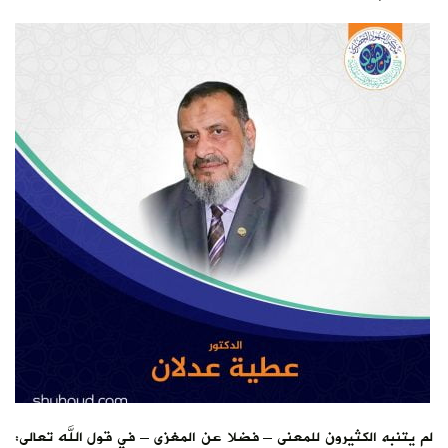
لم يتنبه الكثيرون للمعنى – فضلا عن المغزى – في قول الله تعالى: