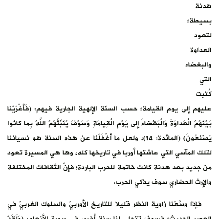
هدنة
بسيطة؛
لتعود
العداوة
والبغضاء
التي
كُتبت
عليهم إلى يوم القيامة؛ حسب السنّة الإلهية الجارية فيهم: (فَأَغْرَيْنا
بَيْنَهُمُ الْعَداوَةَ وَالْبَغْضاءَ إِلى يَوْمِ الْقِيامَةِ وَسَوْفَ يُنَبِّئُهُمُ اللَّهُ بِما كانُوا
يَصْنَعُونَ) (المائدة: 14)، ولعل ما أَغْفَلَنَا عن هذه السنة هو نسياننا
لتلك المآسي التي عاشتها أوربا في تاريخها كله، وها هي المسيرة تعود
من جديد بعد هدنة كانت خاتمة للحرب الباردة؛ فإنّ الثقافات المختلفة
والإرث الحضاري سوف يذكي الحرب.
فإذا وسَّعْنا زاوية النظر قليلا للتاريخ الأوربيّ والسلوك الغربيّ في
العصر الحديث؛ فسوف تتجلى لنا سنة أخرى في سورة الأنعام: (وَلَقَدْ