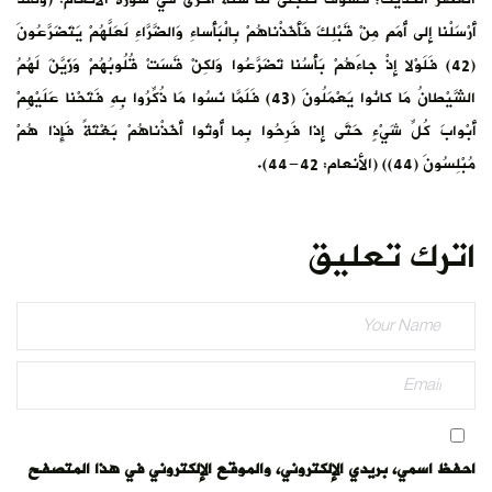
أَرْسَلْنا إِلى أُمَمٍ مِنْ قَبْلِكَ فَأَخَذْناهُمْ بِالْبَأْساءِ وَالضَّرَّاءِ لَعَلَّهُمْ يَتَضَرَّعُونَ
(42) فَلَوْلا إِذْ جاءَهُمْ بَأْسُنا تَضَرَّعُوا وَلكِنْ قَسَتْ قُلُوبُهُمْ وَزَيَّنَ لَهُمُ
الشَّيْطانُ مَا كانُوا يَعْمَلُونَ (43) فَلَمَّا نَسُوا مَا ذُكِّرُوا بِهِ فَتَحْنا عَلَيْهِمْ
أَبْوابَ كُلِّ شَيْءٍ حَتَّى إِذا فَرِحُوا بِما أُوتُوا أَخَذْناهُمْ بَغْتَةً فَإِذا هُمْ
مُبْلِسُونَ (44)) (الأنعام: 42-44).
اترك تعليق
احفظ اسمي، بريدي الإلكتروني، والموقع الإلكتروني في هذا المتصفح