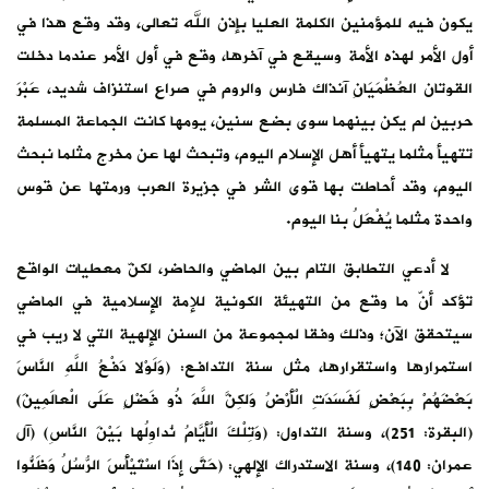
يكون فيه للمؤمنين الكلمة العليا بإذن الله تعالى، وقد وقع هذا في
أول الأمر لهذه الأمة وسيقع في آخرها، وقع في أول الأمر عندما دخلت
القوتان العُظْمَيَانِ آنذاك فارس والروم في صراع استنزاف شديد، عَبْرَ
حربين لم يكن بينهما سوى بضع سنين، يومها كانت الجماعة المسلمة
تتهيأ مثلما يتهيأ أهل الإسلام اليوم، وتبحث لها عن مخرج مثلما نبحث
اليوم، وقد أحاطت بها قوى الشر في جزيرة العرب ورمتها عن قوس
واحدة مثلما يُفْعَلُ بنا اليوم.
لا أدعي التطابق التام بين الماضي والحاضر، لكنّ معطيات الواقع
تؤكد أنّ ما وقع من التهيئة الكونية للإمة الإسلامية في الماضي
سيتحقق الآن؛ وذلك وفقا لمجموعة من السنن الإلهية التي لا ريب في
استمرارها واستقرارها، مثل سنة التدافع: (وَلَوْلا دَفْعُ اللَّهِ النَّاسَ
بَعْضَهُمْ بِبَعْضٍ لَفَسَدَتِ الْأَرْضُ وَلكِنَّ اللَّهَ ذُو فَضْلٍ عَلَى الْعالَمِينَ)
(البقرة: 251)، وسنة التداول: (وَتِلْكَ الْأَيَّامُ نُداوِلُها بَيْنَ النَّاسِ) (آل
عمران: 140)، وسنة الاستدراك الإلهي: (حَتَّى إِذَا اسْتَيْأَسَ الرُّسُلُ وَظَنُّوا