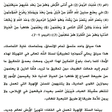
(الم (1) غُلِبَتِ الرُّومُ (2) فِي أَدْنَى الْأَرْضِ وَهُمْ مِنْ بَعْدِ غَلَبِهِمْ سَيَغْلِبُونَ
(3) فِي بِضْعِ سِنِينَ لِلَّهِ الْأَمْرُ مِنْ قَبْلُ وَمِنْ بَعْدُ وَيَوْمَئِذٍ يَفْرَحُ الْمُؤْمِنُونَ
(4) بِنَصْرِ اللَّهِ يَنْصُرُ مَنْ يَشاءُ وَهُوَ الْعَزِيزُ الرَّحِيمُ (5) وَعْدَ اللَّهِ لا يُخْلِفُ
اللَّهُ وَعْدَهُ وَلكِنَّ أَكْثَرَ النَّاسِ لا يَعْلَمُونَ (6) يَعْلَمُونَ ظاهِراً مِنَ الْحَياةِ
الدُّنْيا وَهُمْ عَنِ الْآخِرَةِ هُمْ غافِلُونَ (7)) (الروم: 1-7).
هذا سياق واحد متسق تمام الاتساق، ومتماسك غاية التماسك،
هذا سياق يحكي أنموذجا تطبيقيًّا لسنة الله تعالى في التهيئة لهذه
الأمة؛ كلما رامت بلوغ التمكين لهذا الدين، وسعت بصدق لتحقيق ما
تروم إليه فحالت الظروف دون تحقيق ما تريد، فأمّا الذين لا يعلمون
عن طبيعة الصراع إلا ظاهرا من الحياة الدنيا؛ فلا يقيسون الأمور إلا
بموازين القوى المادية، ولا يتنبهون للسنن الإلهية التي تعمل ولا
تنتظر مشيئة العباد، فَيَرَوْنَ النّصر بعيدا، فيقعون في الإبلاس، ولا
يرون للأمة طريقا إلا طريق التبعية للغالب.
بينما السنّة الإلهية تعمل في الخفاء؛ لتهيئ الأرض لعالم جديد،