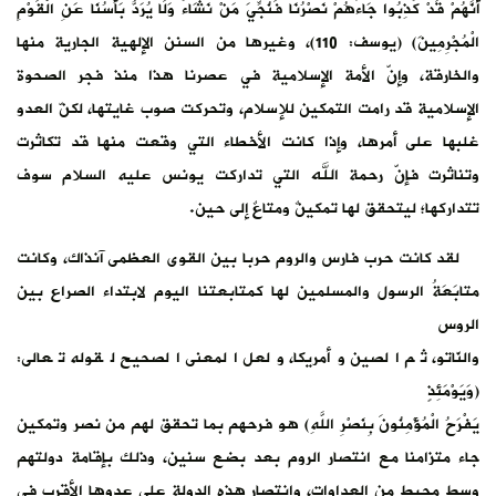
أَنَّهُمْ قَدْ كُذِبُوا جَاءَهُمْ نَصْرُنَا فَنُجِّيَ مَنْ نَشَاءُ وَلَا يُرَدُّ بَأْسُنَا عَنِ الْقَوْمِ
الْمُجْرِمِينَ) (يوسف: 110)، وغيرها من السنن الإلهية الجارية منها
والخارقة، وإنّ الأمة الإسلامية في عصرنا هذا منذ فجر الصحوة
الإسلامية قد رامت التمكين للإسلام، وتحركت صوب غايتها، لكنّ العدو
غلبها على أمرها، وإذا كانت الأخطاء التي وقعت منها قد تكاثرت
وتناثرت فإنّ رحمة الله التي تداركت يونس عليه السلام سوف
تتداركها؛ ليتحقق لها تمكينٌ ومتاعٌ إلى حين.
لقد كانت حرب فارس والروم حربا بين القوى العظمى آنذاك، وكانت
متابَعَةُ الرسول والمسلمين لها كمتابعتنا اليوم لابتداء الصراع بين
الروس
والنّاتو، ثم الصين وأمريكا، ولعل المعنى الصحيح لقوله تعالى:
(وَيَوْمَئِذٍ
يَفْرَحُ الْمُؤْمِنُونَ بِنَصْرِ اللَّهِ) هو فرحهم بما تحقق لهم من نصر وتمكين
جاء متزامنا مع انتصار الروم بعد بضع سنين، وذلك بإقامة دولتهم
وسط محيط من العداوات، وانتصار هذه الدولة على عدوها الأقرب في