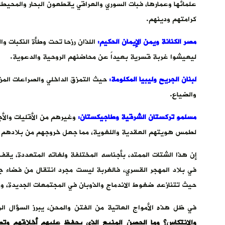
علمائها وعمارها، فبات السوري والعراقي يقطعون البحار والمحي
كرامتهم ودينهم.
مصر الكنانة ويمن الإيمان الحكيم:
اللذان رزحا تحت وطأة النكبات وا
ليعيشوا غربة قسرية بعيداً عن محاضنهم الروحية والدعوية.
لبنان الجريح وليبيا المكلومة:
حيث التمزق الداخلي والصراعات المزم
والضياع.
مسلمو تركستان الشرقية وطاجيكستان:
وغيرهم من الأقليات والأ
لطمس هويتهم العقدية واللغوية، مما جعل خروجهم من بلادهم فراراً
إن هذا الشتات الممتد، بأجناسه المختلفة ولغاته المتعددة، يق
في بلاد المهجر القسري، فالغربة ليست مجرد انتقال من فضاء جر
حيث تتنازعه ضغوط الاندماج والذوبان في المجتمعات الجديدة، وص
في ظل هذه الأمواج العاتية من الفتن والمحن، يبرز السؤال ال
والانتكاس؟ وما الحصن المنيع الذي يحفظ عليهم أخلاقهم وتص