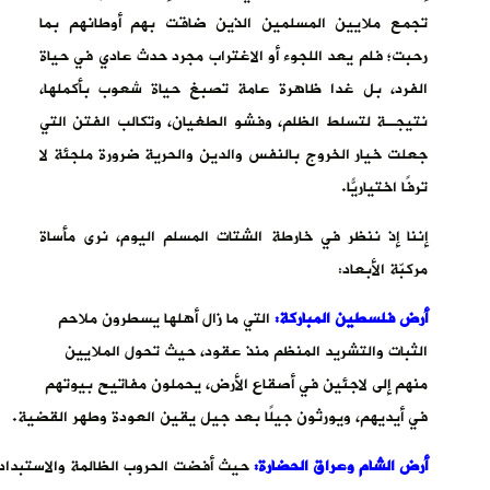
تجمع ملايين المسلمين الذين ضاقت بهم أوطانهم بما
رحبت؛ فلم يعد اللجوء أو الاغتراب مجرد حدث عادي في حياة
الفرد، بل غدا ظاهرة عامة تصبغ حياة شعوب بأكملها،
نتيجـة لتسلط الظلم، وفشو الطغيان، وتكالب الفتن التي
جعلت خيار الخروج بالنفس والدين والحرية ضرورة ملجئة لا
ترفًا اختياريًّا.
إننا إذ ننظر في خارطة الشتات المسلم اليوم، نرى مأساة
مركبّة الأبعاد:
أرض فلسطين المباركة:
التي ما زال أهلها يسطرون ملاحم
الثبات والتشريد المنظم منذ عقود، حيث تحول الملايين
منهم إلى لاجئين في أصقاع الأرض، يحملون مفاتيح بيوتهم
في أيديهم، ويورثون جيلًا بعد جيل يقين العودة وطهر القضية.
أرض الشام وعراق الحضارة:
حيث أفضت الحروب الظالمة والاستبداد ا