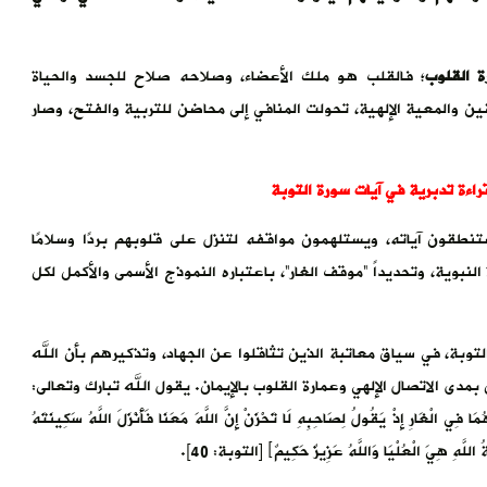
ة القلوب
؛ فالقلب هو ملك الأعضاء، وصلاحه صلاح للجسد والحياة
ين والمعية الإلهية، تحولت المنافي إلى محاضن للتربية والفتح، وصار
اءة تدبرية في آيات سورة التوبة
تنطقون آياته، ويستلهمون مواقفه لتنزل على قلوبهم بردًا وسلامًا
لنبوية، وتحديداً “موقف الغار”، باعتباره النموذج الأسمى والأكمل لكل
لتوبة، في سياق معاتبة الذين تثاقلوا عن الجهاد، وتذكيرهم بأن الله
مدى الاتصال الإلهي وعمارة القلوب بالإيمان. يقول الله تبارك وتعالى:
هُمَا فِي الْغَارِ إِذْ يَقُولُ لِصَاحِبِهِ لَا تَحْزَنْ إِنَّ اللَّهَ مَعَنَا فَأَنْزَلَ اللَّهُ سَكِينَتَهُ
ُ اللَّهِ هِيَ الْعُلْيَا وَاللَّهُ عَزِيزٌ حَكِيمٌ﴾ [التوبة: 40].