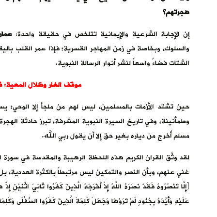
هجرتهم؟
إن الإجابة الشرعية والإيمانية تتلخص في حقيقة واحدة:
عمار
والسلوك، وبخاصة في زمن المهاجر القسرية؛ فإذا عمر القلب باليق
الشتات فضاءً واسعاً لنشر أنوار الرسالة النبوية.
موقف الغار وظلال المعية: قر
حين تشتد الأزمات بالمسلمين، ليس لهم من ملجأ إلا الوحي؛ يس
وطمأنينة، وفي تاريخ السيرة النبوية المشرفة، تبرز حادثة الهجرة ا
مسلم أُخرج من دياره بغير حق إلا أن يقول ربي الله.
لقد وثَّق القران الكريم هذه اللحظة الرهيبة والمقدسة في سورة ا
غني عنهم، وبأن النصر والتمكين ليس مرتبطاً بالكثرة العددية، بل ب
﴿إِلَّا تَنْصُرُوهُ فَقَدْ نَصَرَهُ اللَّهُ إِذْ أَخْرَجَهُ الَّذِينَ كَفَرُوا ثَانِيَ اثْنَيْنِ إِذْ 
عَلَيْهِ وَأَيَّدَهُ بِجُنُودٍ لَمْ تَرَوْهَا وَجَعَلَ كَلِمَةَ الَّذِينَ كَفَرُوا السُّفْلَى وَكَلِمَة