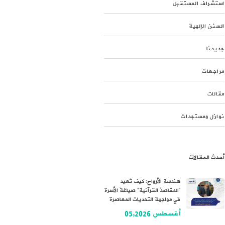
استشراف المستقبل
السنن الإلهية
جديدنا
مراجعات
مقالات
نوازل ومستجدات
أحدث المقالات
هندسة الأرواح: كيف تُعيد
“المقاصدُ القرآنية” صياغةَ الأسرة
في مواجهة التحديات المعاصرة
أغسطس 05,2026