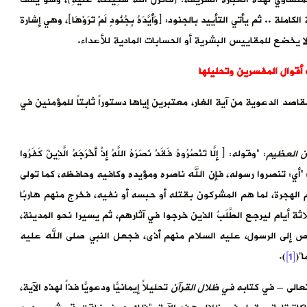
. ثم يأتي التأييد بالجنود: ﴿وَأَيَّدَهُ بِجُنُودٍ لَمْ تَرَوْهَا﴾، وهي إشارة
 يخضع للمقاييس البشرية أو الحسابات المادية للأعداء.
أقوال المفسرين وتحليلها
قاصد الدعوية من آية الغار، معتبرين إياها دستوراً ثابتاً للمؤمنين في
ن العظيم
: “وقوله: ﴿ إِلَّا تَنْصُرُوهُ فَقَدْ نَصَرَهُ اللَّهُ إِذْ أَخْرَجَهُ الَّذِينَ كَفَرُوا
نَّ اللَّهَ مَعَنَا﴾ : “أي: تنصروا رسوله، فإن الله ناصره ومؤيده وكافيه وحافظه، كما تولى
الْغَارِ] أي: عام الهجرة، لما هم المشركون بقتله أو حبسه أو نفيه، فخرج منهم هاربًا
ة أيام ليرجع الطَّلَبُ الذين خرجوا في آثارهم، ثم يسيرا نحو المدينة،
لص إلى الرسول، عليه السلام منهم أذى، فجعل النبي صلى الله عليه
ا”(
[1]
).
عالى – في كتابه
في ظلال القرآن
تحليلاً إيمانيًّا ودعويًّا فذاً لهذه الآية،