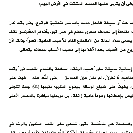
ي أن يتربى عليها المسلم المشتت في الأرض اليوم:
 واللافت هنا أن صيغة الفعل جاءت بالماضي لتحقيق الوقوع، وفي وقت كان
ه، ملتجئاً إلى تجويف صخري مظلم في جبل ثور، وأقدام المشركين تقف
يسمي هذه الحالة من الانقطاع التام للأسباب المادية:
نصراً
؛ وذلك لأن
روح عن الأسباب بعد الأخذ بها إلى مسبب الأسباب سبحانه وتعالى.
الة إيمانية عميقة على أهمية الرفقة الصالحة والتحام القلوب في أوقات
ِصَاحِبِهِ لَا تَحْزَنْ﴾. لم يكن حزن الصديق – رضي الله عنه – خوفاً على
ى، وخوفاً على ضياع الرسالة بوقوع المكروه بنبيها ﷺ، وهنا تتجلى
 ليس بإعطائها وعوداً مادية زائفة، بل بربطها مباشرة بالمصدر الأعلى
َلَيْهِ﴾، والسكينة هي طمأنينة وقور، تضفي على القلب السكون والرضا في
ذه العبارة الشريفة: ﴿فَأَنْزَلَ اللَّهُ سَكِينَتَهُ عَلَيْهِ﴾، وهو يقف