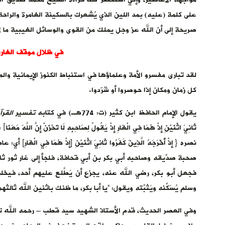
على كلمة (عليه) بمد اللين الذي يُشعرك بالسكينة الغامرة والراحة الكاملة .
صريحة إلى أن الله عز وجل يملك من القوى والوسائل الغيبية ما لا
في ظلال موقف الغار: 
لقد تبارى مفسرو الأمة وعلماؤها في استنباط الكنوز الإيمانية والم
كل زمان ومكان إذا حوصروا أو شُرّدوا.
يقول الإمام الحافظ ابن كثير (ت: 774هـ) في كتابه
تفسير القرآ
ثَانِيَ اثْنَيْنِ إِذْ هُمَا فِي الْغَارِ إِذْ يَقُولُ لِصَاحِبِهِ لَا تَحْزَنْ إِ
نصره { إِذْ أَخْرَجَهُ الَّذِينَ كَفَرُوا ثَانِيَ اثْنَيْنِ [إِذْ هُمَا فِي 
صحبة صدِّيقه وصاحبه أبي بكر بن أبي قحافة، فلجأ إلى غار ثور ثلاث
فجعل أبو بكر، رضي الله عنه، يجزع أن يَطَّلع عليهم أحد، فيخ
وسلم يُسَكِّنه ويَثبِّته ويقول: “يا أبا بكر، ما ظنك باثنين الله ثالثهم
وفي العصر الحديث، قدم الأستاذ الشهيد سيد قطب – رحمه الله ت