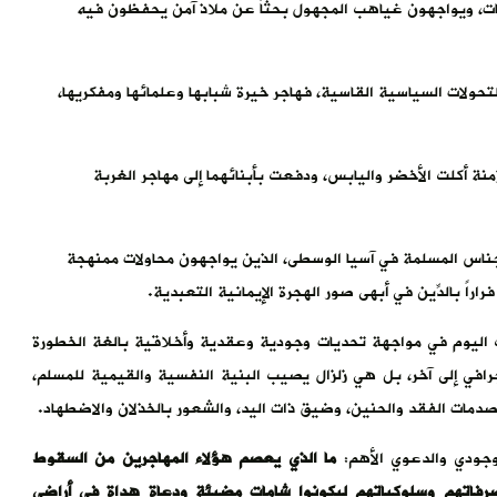
طات، ويواجهون غياهب المجهول بحثاً عن ملاذ آمن يحفظون فيه
لتحولات السياسية القاسية، فهاجر خيرة شبابها وعلمائها ومفكريها،
نة أكلت الأخضر واليابس، ودفعت بأبنائهما إلى مهاجر الغربة
جناس المسلمة في آسيا الوسطى، الذين يواجهون محاولات ممنهجة
 بالدِّين في أبهى صور الهجرة الإيمانية التعبدية.
ف اليوم في مواجهة تحديات وجودية وعقدية وأخلاقية بالغة الخطورة
افي إلى آخر، بل هي زلزال يصيب البنية النفسية والقيمية للمسلم،
دمات الفقد والحنين، وضيق ذات اليد، والشعور بالخذلان والاضطهاد.
وجودي والدعوي الأهم:
ما الذي يعصم هؤلاء المهاجرين من السقوط
رفاتهم وسلوكياتهم ليكونوا شامات مضيئة ودعاة هداة في أراضي