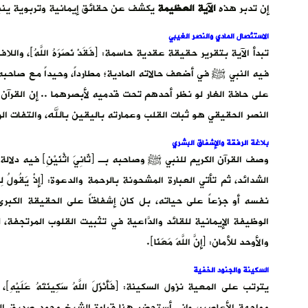
إن تدبر هذه
الآية العظيمة
يكشف عن حقائق إيمانية وتربوية ينبغ
الاستئصال المادي والنصر الغيبي
تبدأ الآية بتقرير حقيقة عقدية حاسمة: ﴿فَقَدْ نَصَرَهُ اللَّهُ﴾،
فيه النبي ﷺ في أضعف حالاته المادية؛ مطارداً، وحيداً مع صاحب
على حافة الغار لو نظر أحدهم تحت قدميه لأبصرهما .. إن القرآن 
النصر الحقيقي هو ثبات القلب وعمارته باليقين بالله، والتفات ال
بلاغة الرفقة والإشفاق البشري
وصف القرآن الكريم للنبي ﷺ وصاحبه بـ ﴿ثَانِيَ اثْنَيْنِ﴾ فيه دل
الشدائد، ثم تأتي العبارة المشحونة بالرحمة والدعوة: ﴿إِذْ يَقُولُ ل
نفسه أو جزعاً على حياته، بل كان إشفاقاً على الحقيقة الكبر
الوظيفة الإيمانية للقائد والدَّاعية في تثبيت القلوب المرتجفة،
والأوحد للأمان: ﴿إِنَّ اللَّهَ مَعَنَا﴾.
السكينة والجنود الخفية
يترتب على المعية نزول السكينة: ﴿فَأَنْزَلَ اللَّهُ سَكِينَتَهُ ع
مواجهة الأعاصير، وإني أستحضر هنا قراءة الشيخ محمد صديق المنشاوي له