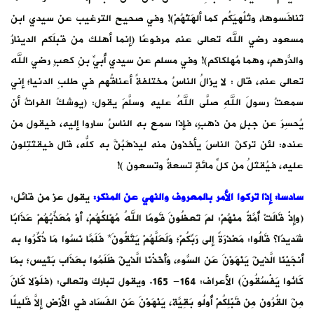
تَنافَسوها، وتُلْهيَكُم كما ألهَتْهُمْ)! وفي صحيح الترغيب عن سيدي ابن
مسعود رضي الله تعالى عنه مرفوعًا (إنما أهلك من قبلَكم الدينارُ
والدّرهمُ، وهما مُهلكاكم)! وفي مسلم عن سيدي أُبيِّ بنِ كعبٍ رضي الله
تعالى عنه، قال : لا يزالُ الناسُ مختلفةً أعناقُهم في طلبِ الدنيا؛ إني
سمعتُ رسولَ اللهِ صلَّى اللهُ عليه وسلَّمَ يقول: (يوشكُ الفراتُ أن
يُحسِرَ عن جبلٍ من ذهبٍ، فإذا سمع به الناسُ ساروا إليه، فيقول من
عنده: لئن تركنَ الناسَ يأخذون منه ليذهَبُنَّ به كلُّه، قال فيقتَتِلون
عليه، فيُقتَلُ من كلِّ مائةٍ تسعةٌ وتسعون )!
سادسا: إذا تركوا الأمر بالمعروف والنهي عن المنكر
:
يقول عز من قائل:
(وإذْ قَالَتْ أُمَّةٌ منْهُمْ: لمَ تَعظُونَ قَومًا اللهُ مُهْلكُهُمْ، أَوْ مُعَذِّبُهُمْ عَذَابًا
شَديدًا؟ قَالُوا: مَعْذرَةً إلى رَبِّكُمْ؛ وَلَعَلَّهُمْ يَتَّقُونَ* فَلَمَّا نَسُوا مَا ذُكِّرُوا به
أَنجَيْنَا الَّذينَ يَنْهَوْنَ عَن السُّوء، وَأَخَذْنَا الَّذينَ ظَلَمُوا بعَذَاب بَئيس؛ بمَا
كَانُوا يَفْسُقُونَ) الأعراف: 164- 165. ويقول تبارك وتعالى: (فلَوْلا كَانَ
مِنَ القُرُون مِن قَبْلِكُمْ أُولُو بَقِيَّة، يَنْهَوْنَ عَن الفَسَاد في الأَرْض إلاَّ قَليلًا