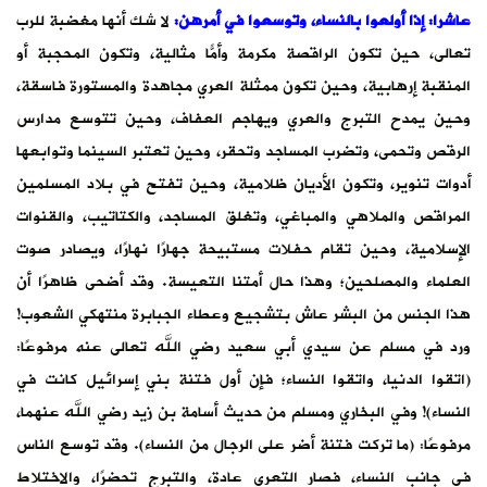
عاشرا: إذا أولعوا بالنساء، وتوسعوا في أمرهن
:
لا شك أنها مغضبة للرب
تعالى، حين تكون الراقصة مكرمة وأمًّا مثالية، وتكون المحجبة أو
المنقبة إرهابية، وحين تكون ممثلة العري مجاهدة والمستورة فاسقة،
وحين يمدح التبرج والعري ويهاجم العفاف، وحين تتوسع مدارس
الرقص وتحمى، وتضرب المساجد وتحقر، وحين تعتبر السينما وتوابعها
أدوات تنوير، وتكون الأديان ظلامية، وحين تفتح في بلاد المسلمين
المراقص والملاهي والمباغي، وتغلق المساجد، والكتاتيب، والقنوات
الإسلامية، وحين تقام حفلات مستبيحة جهارًا نهارًا، ويصادر صوت
العلماء والمصلحين؛ وهذا حال أمتنا التعيسة. وقد أضحى ظاهرًا أن
هذا الجنس من البشر عاش بتشجيع وعطاء الجبابرة منتهكي الشعوب!
ورد في مسلم عن سيدي أبي سعيد رضي الله تعالى عنه مرفوعًا:
(اتقوا الدنيا، واتقوا النساء؛ فإن أول فتنة بني إسرائيل كانت في
النساء)! وفي البخاري ومسلم من حديث أسامة بن زيد رضي الله عنهما،
مرفوعًا: (ما تركت فتنة أضر على الرجال من النساء). وقد توسع الناس
في جانب النساء، فصار التعري عادة، والتبرج تحضرًا، والاختلاط