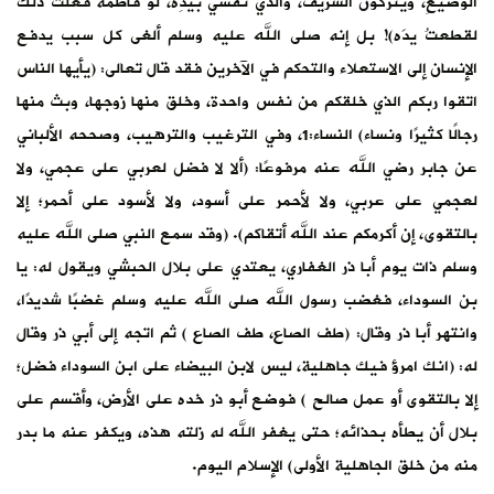
الوضيعِ، ويتركون الشريفَ، والذي نفسي بيدِه، لو فاطمةَ فعلت ذلك
لقطعتُ يدَه)! بل إنه صلى الله عليه وسلم ألغى كل سبب يدفع
الإنسان إلى الاستعلاء والتحكم في الآخرين فقد قال تعالى: (يأيها الناس
اتقوا ربكم الذي خلقكم من نفس واحدة، وخلق منها زوجها، وبث منها
رجالًا كثيرًا ونساء) النساء:1، وفي الترغيب والترهيب، وصححه الألباني
عن جابر رضي الله عنه مرفوعًا: (ألا لا فضل لعربي على عجمي، ولا
لعجمي على عربي، ولا لأحمر على أسود، ولا لأسود على أحمر؛ إلا
بالتقوى، إن أكرمكم عند الله أتقاكم). (وقد سمع النبي صلى الله عليه
وسلم ذات يوم أبا ذر الغفاري، يعتدي على بلال الحبشي ويقول له: يا
بن السوداء، فغضب رسول الله صلى الله عليه وسلم غضبًا شديدًا،
وانتهر أبا ذر وقال: (طف الصاع، طف الصاع ) ثم اتجه إلى أبي ذر وقال
له: (انك امرؤ فيك جاهلية، ليس لابن البيضاء على ابن السوداء فضل؛
إلا بالتقوى أو عمل صالح ) فوضع أبو ذر خده على الأرض، وأقسم على
بلال أن يطأه بحذائه؛ حتى يغفر الله له زلته هذه، ويكفر عنه ما بدر
منه من خلق الجاهلية الأولى) الإسلام اليوم.