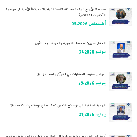
هندسة الأرواح: كيف تُعيد “المقاصدُ القرآنية” صياغةَ الأسرة في مواجهة
التحديات المعاصرة
أغسطس 05,2026
العقل .. بين استمداد التجربة والعودة للبعد الأول
يوليو 31,2026
عوامل سقوط الحضارات في القرآن والسنة (6-6)
يوليو 29,2026
الهجرة العقلية في الإصلاح النبوي: كيف صنع الإسلام إنسانًا جديدًا؟
يوليو 21,2026
أزمة العدالة تمتد من فلسطين إلى الملاعب: قراءة مقاصدية في سقوط