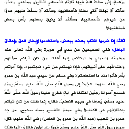
ورَهبةٍ؛ إنِّي سألتُ اللَّهَ فِيها ثلاثًا، فأعطاني اثنتينِ، ومنَعني واحدَةً:
سألتُه ألا يُهلِكَ أمَّتي بسَنةٍ فأعطانيها، وسألتُه ألا يسلِّطَ عليهم عدوًّا
من غيرِهِم فأعطانِيها، وسألتُه ألا يذيقَ بعضَهم بأسَ بعضٍ
فمنَعَنيها)!
ثالثا: إذا ضربوا الكتاب بعضه ببعض، واستخدموا لإبطال الحق وإحقاق
الباطل
:
ففي الصحيحين عن سدي أبي هريرة رضي الله تعالى عنه
مرفوعًا: (دعوني ما تركتُكم، إنما أهلك من كان قبلكم سؤالُهم
واختلافُهم على أنبيائِهم، فإذا نهيتُكم عن شيءٍ فاجتنبوه، وإذا أمرتُكم
بأمرٍ فأتوا منه ما استطعتم)! وفي مسلم عن سيدي عبد الله بن عمرو
رضي الله عنهما: هجَّرتُ إلى رسولِ اللهِ صلَّى اللهُ عليه وسلَّمَ يومًا،
فسمع أصواتَ رجلَين اختلفا في آيةٍ، فخرج علينا رسولُ اللهِ صلَّى اللهُ
عليه وسلَّمَ، يُعرَفُ في وجهه الغضبُ، فقال: إنما هلك مَن كان قبلَكم
باختلافِهم في الكتابِ)! وفي عمدة التفسير بسند صحيح، عن جد
عمرو بن شعيب (عبد الله بن عمرو بن العاص) رضي الله عنهم، قال:
سمعَ رسولُ اللَّهِ صلَّى اللَّهُ عليهِ وسلَّمَ قومًا يتدارَؤونَ فقالَ: (إنَّما هلَكَ