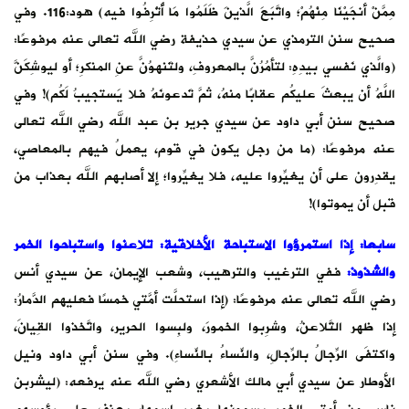
مِمَّنْ أنجَيْنَا مِنْهُمْ؛ واتَّبَعَ الَّذينَ ظَلَمُوا مَا أُتْرِفُوا فيه) هود:116. وفي
صحيح سنن الترمذي عن سيدي حذيفة رضي الله تعالى عنه مرفوعًا:
(والَّذي نَفسي بيدِهِ: لتأمُرُنَّ بالمعروفِ، ولتَنهوُنَّ عنِ المنكرِ؛ أو ليوشِكَنَّ
اللَّهُ أن يبعثَ عليكُم عقابًا منهُ، ثمَّ تَدعونَهُ فلا يَستجيبُ لَكُم)! وفي
صحيح سنن أبي داود عن سيدي جرير بن عبد الله رضي الله تعالى
عنه مرفوعًا: (ما من رجل يكون في قوم، يعملُ فيهم بالمعاصي،
يقدِرون على أن يغيِّروا عليه، فلا يغيِّروا؛ إلا أصابهم الله بعذاب من
قبل أن يموتوا)!
سابعا: إذا استمرؤوا الاستباحة الأخلاقية: تلاعنوا واستباحوا الخمر
والشذوذ
:
ففي الترغيب والترهيب، وشعب الإيمان، عن سيدي أنس
رضي الله تعالى عنه مرفوعًا: (إذا استحلَّت أمَّتي خمسًا فعليهم الدَّمارُ:
إذا ظهر التَّلاعنُ، وشرِبوا الخمورَ، ولبِسوا الحرير، واتَّخذوا القِيانَ،
واكتفَى الرِّجالُ بالرِّجالِ، والنِّساءُ بالنِّساءِ). وفي سنن أبي داود ونيل
الأوطار عن سيدي أبي مالك الأشعري رضي الله عنه يرفعه: (ليشربن