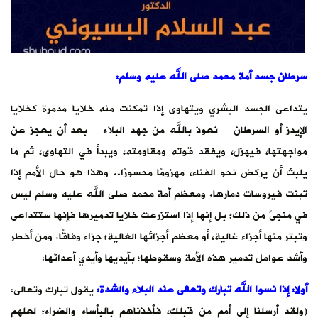
سرطان جسد أمة محمد صلى الله عليه وسلم
:
يتداعى الجسد البشري ويتهاوى إذا تمكنت منه خلايا مدمرة كخلايا
الإيدز أو السرطان – نعوذ بالله من جهد البلاء – بعد أن يعجز عن
مواجهتها، فيهزل، ويفقد قوته ومقاومته، ويبدأ في التهاوى، ثم ما
يلبث أن يركض نحو الفناء، مهزومًا محسورًا.. وهذا هو حال الأمم إذا
تبنت فيروسات دمارها. ومعظم أمة محمد صلى الله عليه وسلم ليس
في منجىً من ذلك؛ بل إنها إذا استزرعت خلايا تدميرها فإنها ستتداعى
وتبتر منها أجزاء غالية، أو معظم أجزائها الغالية؛ جزاء وفاقًا. ومن أخطر
وأشد عوامل تدمير هذه الأمة وسقوطها؛ بأيديها وأيدي أعدائها:
أولا: إذا نسوا الله تبارك وتعالى عند البلاء والشدة
:
يقول تبارك وتعالى:
(ولقد أرسلنا إلى أمم من قبلك، فأخذناهم بالبأساء والضراء؛ لعلهم