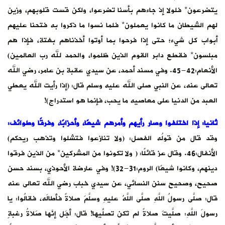
يتضرعون* فلولا إذ جاءهم بأسنا تضرعوا، ولكن قست قلوبهم، وزين
لهم الشيطان ما كانوا يعملون* فلما نسوا ما ذكروا به فتحنا عليهم
أبواب كل شيء؛ حتى إذا فرحوا بما أوتوا أخذناهم بغتة، فإذا هم
مبلسون* فقطع دابر القوم الذين ظلموا، والحمد لله رب العالمين)
الأنعام:42-45. وفي مسند أحمد، عن سيدي عقبة بن عامر، رضي الله
تعالى عنه، عن النبي صلى الله عليه وسلم قال: (إذا رأيت الله يعطي
العبد من الدنيا على معاصيه ما يحب، فإنما هو استدراج)!
ثانيا: إذا اختلفوا وصار رأيهم وأمرهم شيعًا، وأحزابًا، وفرقًا وطوائف
:
وقد قال من قولُه الفصل: (ولا تنازعوا فتشلوا وتذهب ريحكم)
الأنفال:46. وقال عز قائلًا: ( ولا تكونوا من المشركين* من الذين فرقوا
دينهم، وكانوا شيعًا) الروم:31-32)! وفي عارضة الأحوذي، بسند حسن
صحيح، وصحيح سنن النسائي، عن سيدي خباب رضي الله تعالى عنه
قال: صلَّى رسولُ اللَّهِ صلَّى اللَّهُ عليهِ وسلَّمَ صلاةً فأطالَه، فقالُوا: يا
رسولَ اللَّهِ: صلَّيتَ صلاةً لم تَكن تصلِّيها! قال: أجَل إنَّها صَلاةُ رغبةٍ