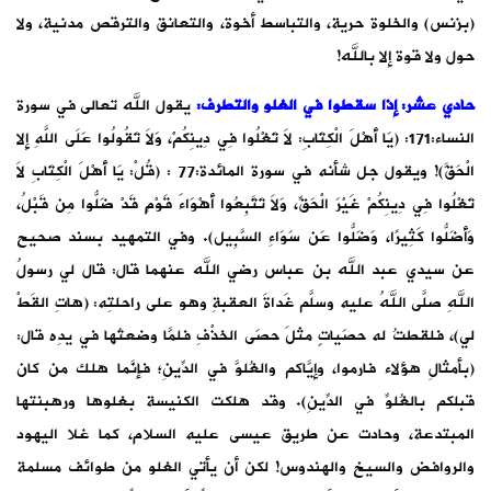
(بزنس) والخلوة حرية، والتباسط أخوة، والتعانق والترقص مدنية، ولا
حول ولا قوة إلا بالله!
حادي عشر: إذا سقطوا في الغلو والتطرف
:
يقول الله تعالى في سورة
النساء:171: (يَا أَهْلَ الْكِتَابِ: لاَ تَغْلُوا فِي دِينِكُمْ، وَلاَ تَقُولُوا عَلَى اللَّهِ إِلا
الْحَقَّ)! ويقول جل شأنه في سورة المائدة:77 : (قُلْ: يَا أَهْلَ الْكِتَابِ لاَ
تَغْلُوا فِي دِينِكُمْ غَيْرَ الْحَقِّ، وَلاَ تَتَّبِعُوا أَهْوَاءَ قَوْمٍ قَدْ ضَلُّوا مِن قَبْلُ،
وَأَضَلُّوا كَثِيرًا، وَضَلُّوا عَن سَوَاءِ السَّبِيل). وفي التمهيد بسند صحيح
عن سيدي عبد الله بن عباس رضي الله عنهما قال: قال لي رسولُ
اللهِ صلَّى اللهُ عليه وسلَّم غَداةَ العقبةِ وهو على راحلتِه: (هاتِ القَطْ
لي)، فلقطتُ له حصَياتٍ مثلَ حصَى الخذْفِ فلمَّا وضعتُها في يدِه قال:
(بأمثالِ هؤلاء فارموا، وإيَّاكم والغُلوَّ في الدِّينِ؛ فإنَّما هلك من كان
قبلكم بالغُلوِّ في الدِّينِ). وقد هلكت الكنيسة بغلوها ورهبنتها
المبتدعة، وحادت عن طريق عيسى عليه السلام، كما غلا اليهود
والروافض والسيخ والهندوس! لكن أن يأتي الغلو من طوائف مسلمة