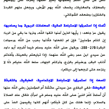
ناس من أمتي الخمر يسمونها بغير اسمها، يعزف على رؤوسهم
بالمعازف والمغنيات، يخسف الله بهم الأرض، ويجعل منهم القردة
والخنازير) وضعفه الشوكاني.
ثامنا: إذا استمرؤوا الاستباحة المالية: المعاملات الربوية وما يصاحبها
:
يقول عز جاهه: ( يأيها الذين آمنوا اتقوا الله، وذروا ما بقي من الربا؛
إن كنتم مؤمنين* فإن لم تفعلوا فأذنوا بحرب من الله ورسوله)
البقرة:278-288. ويقول صلى الله عليه وسلم فيما أخرجه أبو داود
عن سيدي ابن عمر رضي الله عنهما: (إذا تبايعتم بالعينة، وأخذتم
أذناب البقر، ورضيتم بالزرع، وتركتم الجهاد، سلط الله عليكم ذلًا لا
ينزعه حتى ترجعوا إلى دينكم).
تاسعا: إذا استمرؤوا الاستباحة الاجتماعية: الطبقية، والتفرقة
البغيضة
:
ففي البخاري عن سيدتي عائشة أم المؤمنين رضي الله عنها
أن أسامةَ كلَّمَ النبيَّ صلى الله عليه وسلم في امرأةٍ، فقال عله الصلاة
والسلام: (إنما هلك من كان قبلَكم؛ أنهم كانوا يقيمون الحدَّ على