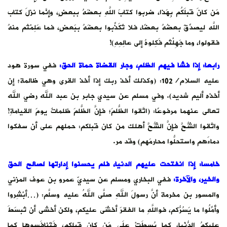
مَن كانَ قبلَكُم بِهَذا، ضربوا كتابَ اللَّهِ بعضَهُ ببعضٍ، وإنَّما نزلَ كتاب
اللَّه ليصدِّقَ بعضُهُ بعضًا، فلا تُكَذِّبوا بعضَهُ ببَعضٍ، فما عَلِمْتُم منهُ
فقولوا، وما جَهِلْتُم فَكِلوهُ إلى عالِمِهِ)!
رابعا: إذا فشا فيهم الظلم، وجار القضاة حماة الحق
:
ففي سورة هود
عليه السلام/102: (وكذلك أخذ ربك إذا أخذ القرى وهي ظالمة؛ إن
أخذه أليم شديد). وفي مسلم عن سيدي جابر بن عبد الله رضي الله
تعالى عنهما مرفوعًا: (اتَّقوا الظُّلمَ؛ فإنَّ الظُّلمَ ظلماتٌ يومَ القيامةِ!
واتَّقوا الشُّحَّ فإنَّ الشُّحَّ أهلك من كان قبلكم: حملهم على أن سفكوا
دماءَهم واستحلُّوا محارمَهم) وقد مر.
خامسا: إذا انفتحت عليهم الدنيا، فلم يحسنوا إدارتها لصالح الحق
والخير، والآخرة
:
ففي البخاري ومسلم عن سيديّ عمرو بن عوف المزني
والمسور بن مخرمة أنَّ رسولَ اللهِ صلَّى اللهُ عليه وسلَّم: (…أبْشِروا
وأمِّلُوا ما يَسُرُّكم، فواللَّهِ ما الفقرَ أخشَى عليكم، ولكن أخشى أن تُبسَطَ
عليكمُ الدُّنْيا، كما بُسِطَتْ علَى مَن كان قبلكم، فَتَنافَسوها كما