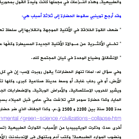
والطبيعية، وهذه النـزعات في مجملها كانت وليدة القول بمحورية 
وقد أرجع توينبي سقوط الحضارة إلى ثلاثة أسباب هي:
* ضعف القوة الخلاقة في الأقلية الموجهة وانقلابها إلى سلطة ت
* تخـلي الأكثـرية عن مـوالاة الأقلية الجديدة المسيطرة وكفّها ع
* الانشقاق وضياع الوحدة في كيان المجتمع كله.
وفي سؤال له: لماذا تنهار الحضارات؟ يقول روبرت لامب: إن في كل
الأرض، أو في رحاب غابة، أو وسط مدينة صناعية كبرى، وكلها تثي
ويشير للحروب الاستئصالية، والأمراض الوبائية، والاضطرابات ال
المايا، وكذا حضارة سومر التي تلاشت مائي عامي قبل الميلاد بسب
مدة 300 سنة بين 2200 و 2500 ق.م. وكذا الجفاف الذي ضر حضارة الخمير في كمبوديا، بين القرنين 9و15 حتى زالت وبادت! مترجمة عن:
mental/green-science/civilizations-collapse.htm
أخرى عدة: وذكرت الويكيبيديا من الأسباب: الكوارث الطبيعية (تسون