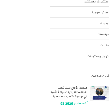
استشراف المستقبل
السنن الإلهية
جديدنا
مراجعات
مقالات
نوازل ومستجدات
أحدث المقالات
هندسة الأرواح: كيف تُعيد
“المقاصدُ القرآنية” صياغةَ الأسرة
في مواجهة التحديات المعاصرة
أغسطس 05,2026