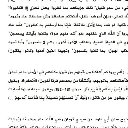
ء من سدر قليل* ذلك جزيناهم بما كفروا؛ وهل نجازي إلا الكفور)؟!
كر الله تعالى: (فإن أعرضوا فقل: أنذرتكم صاعقة مثل صاعقة عاد وثمود*
الوا: لو شاء ربنا لأنزل ملائكة؛ فإنا بما أرسلتم به كافرون* فأما عاد
يروا أن الله الذي خلقهم هو أشد منهم قوة؟ وكانوا بآياتنا يجحدون*
ي في الحياة الدنيا، ولعذاب الآخرة أخزى، وهم لا ينصرون* وأما ثمود
 الهون؛ بما كانوا يكسبون* ونجينا الذين آمنوا وكانوا يتقون)
( ألم يروا كم أهلكنا من قبلهم من قرن؛ مكناهم في الأرض ما لم نمكن
لكم، وأرسلنا السماء عليهم مدرارًا، وجعلنا الأنهار تجري من تحتهم؟ فأهلكناهم بذنوبهم، وأنشأنا من بعدهم قرنًا آخرين) الأنعام:6. ويقول
سبحانه: (ونَقُولُ ذُوقُوا عَذَابَ الْحَرِيقِ* ذَلِكَ بِمَا قَدَّمَتْ أَيْدِيكُمْ وَأَنَّ اللَّهَ لَيْسَ بِظَلَّامٍ لِلْعَبِيدِ) آل عمران:181-182، ويقول سبحانه: (مَا أَصَابَكَ
مِنْ حَسَنَةٍ فَمِنَ اللَّهِ، وَمَا أَصَابَكَ مِنْ سَيِّئَةٍ فَمِن نفْسِك) النساء:79، ويقول عز من قائل: (وَلَوْلَا أَنْ تُصِيبَهُمْ مُصِيبَةٌ بِمَا قَدَّمَتْ أَيْدِيهِمْ…)
 سنن أبي داود عن سيدي ثوبان رضي الله عنه مرفوعًا: (يُوشِكُ
من قلَّةٍ نحن يومئذٍ ؟ قال: بل أنتم يومئذٍ كثيرٌ، ولكنَّكم غُثاءٌ كغُثاءُ