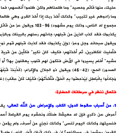
عليك، منها قائم وحصيد* وما ظلمناهم ولكن ظلموا أنفسهم؛ فما أ
وما زادوهم غير تتبيب* وكذلك أخذ ربك إذا أخذ القرى وهي ظالمة،
مجموع له الناس، وذلك يوم مشه
ويقول سبحانه وجل وعز: (وإن يكذبوك فقد كذبت قبلهم قوم نوح
فأمليت للكافرين، ثم أخذتهم؛ فكيف كان نكير* فكأين من قرية
مشيد* أفلم يسيروا في الأرض فتكون لهم قلوب يعقلون بها؟ أو آذ
الصدور) الحج: (42-46) ويقول ذو الجلال والإكرام: (كَذَّبَتْ قَبْ
وَجَادَلُوا بِالْبَاطِلِ لِيُدْحِضُوا بِهِ الْحَقَّ، فَأَخَذْتُهُمْ؛ فَكَيْفَ كَانَ عِقَابِ) (غاف
فتعال ننظر في سرطانات الحضارة:
1. من أسباب سقوط الدول: الكفر، والإعراض عن الله تعالى
:
يقول
أعرض عن ذكري فإن له معيشة ضنكًا، ونحشره يوم القيامة أعمى*
فنسيتها، وكذلك اليوم تنسى* وكذلك نجزي من أسرف، ولم يؤمن بآيا