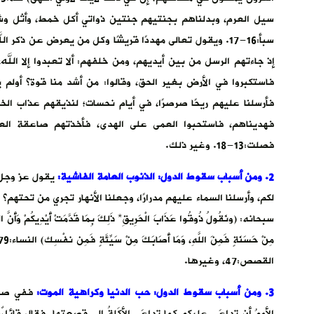
سيل العرم، وبدلناهم بجنتيهم جنتين ذواتي أكل خمط، وأثل وشي
سبأ:16-17. ويقول تعالى مهددًا قريشًا وكل من يعرض عن ذ
إذ جاءتهم الرسل من بين أيديهم، ومن خلفهم: ألا تعبدوا إلا الله، ق
فاستكبروا في الأرض بغير الحق، وقالوا: من أشد منا قوة؟ أولم 
فأرسلنا عليهم ريحًا صرصرًا، في أيام نحسات؛ لنذيقهم عذاب الخز
فهديناهم، فاستحبوا العمى على الهدى، فأخذتهم صاعقة العذاب
فصلت:13-18. وغير ذلك.
2. ومن أسباب سقوط الدول: الذنوب العامة الفاشية
:
يقول عز وجل: 
القصص:47، وغيرها.
3. ومن أسباب سقوط الدول: حب الدنيا وكراهية الموت
:
ففي صحيح
الأممُ أن تداعَى عليكم كما تداعَى الأكَلةُ إلى قصعتِها. فقال قائلٌ: و