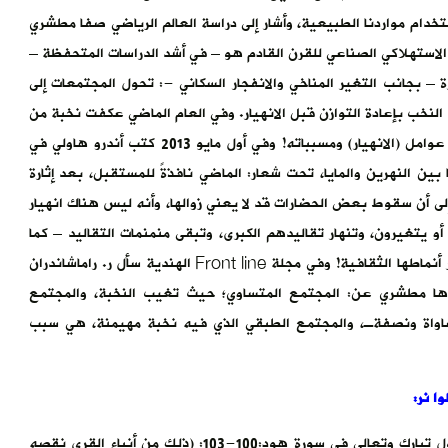
تخدام مواردنا الطبيعية، وأشار إلى دراسة العالم الرياضي صفا مطشري
ج الاستهلاكي الصناعي للقرن القادم هو – في أشد الدراسات المتحفظة –
 بجانب التغير المناخي والانفجار السكاني -: تحول المجتمعات إلى
لنخب بإعادة التوازن قبل الانهيار. وفي العام الماضي عكفت نخبة من
خلاصة العقول البريطانية، من ستيفن هاوكنج ليرسموا خارطة عوامل (الانهيار) ومسبباته! وفي أول مايو 2013 كتب أندرو هاولي في
ن النهرين والمايا، تحت شعار: الماضي نافذةً للمستقبل، بعد إثارة
لى أن سقوط بعض الحضارات قد لا يعني زوالها، وأنه ليس هناك انهيار
 أو يتغيرون، وتنهار تقاليدهم الكبرى، وتبقى منمنمات التقاليد – كما
أشار لذلك الآثاري دوريان فولر – وأنها يمكن أن تسقط إذا لم تطور أنماطها الثقافية! وفي مجلة Front line الهندية سأل ر. راماشاندران
ردها مطشري عن: المجتمع المتساوي؛ حيث تغيب النخبة، والمجتمع
اواة ونصفةـ، والمجتمع الطبقي الذي فيه نخبة مهيمنة، هي سبب
ا نر:
في إضاءات قرآنية عن أسباب سقوط الحضارات، يقول تعالى: يقول تبارك وتعالى في سورة هود:100-103: (ذلك من أنباء القرى نقصه