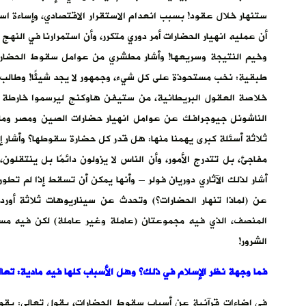
ستنهار خلال عقود! بسبب انعدام الاستقرار الاقتصادي، وإساءة اس
أن عمليه انهيار الحضارات أمر دوري متكرر، وأن استمرارنا في النه
وخيم النتيجة وسريعها! وأشار مطشري من عوامل سقوط الحضارة –
طبقية: نخب مستحوذة على كل شيء، وجمهور لا يجد شيئًا! وطالب ا
الناشونل جيوجرافك عن عوامل انهيار حضارات الصين ومصر وما بي
ثلاثة أسئلة كبرى يهمنا منها: هل قدر كل حضارة سقوطها؟ وأشار إ
مفاجئ، بل تتدرج الأمور، وأن الناس لا يزولون دائمًا بل ينتقلون،
عن (لماذا تنهار الحضارات؟) وتحدث عن سيناريوهات ثلاثة أو
المنصف، الذي فيه مجموعتان (عاملة وغير عاملة) لكن فيه مس
الشرور!
فما وجهة نظر الإسلام في ذلك؟ وهل الأسباب كلها فيه مادية: تعالو