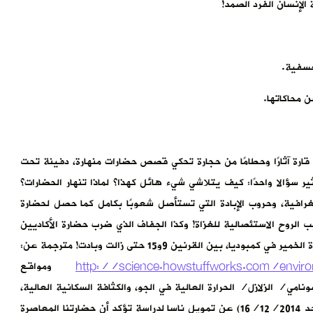
الإنسان الفرد الصمد!
عسفية.
ن محاكاتها.
 قارة آثارًا وحطامًا من حجارة تحكي قصص حضارات منهارة، دفينة تحت
ر سؤالا واحدًا: كيف يتلاشي شيء هائل كهذا؟ لماذا تنهار الحضارات؟
جغرافية، وحروب الإبادة التي تستأصل شعوبًا بكامل كما حصل لحضارة
ب الروح الاستئصالية للغزاة! وكذا الجفاف الذي ضرب حضارة الأكاديين
http://science.howstuffworks.com/environ
ومواقع
امي/ الزلازل/ الحرارة العالية في الجو، والكثافة السكانية العالية،
ونضوب الموارد الطبيعية! وكتب آدم ويتنهال في الإندبندنت (الأحد 16/12/2014) عن تمويل ناسا لدراسة تؤكد أن حضارتنا المعاصرة