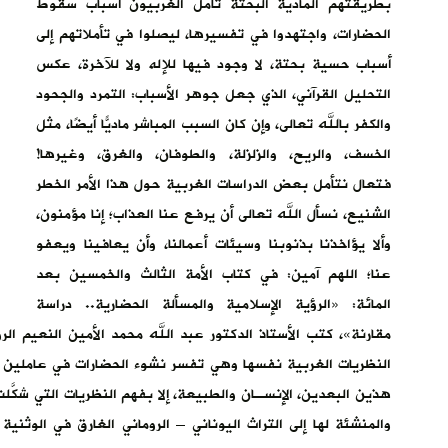
بطريقتهم المادية البحتة تأمل الغربيون أسباب سقوط
الحضارات، واجتهدوا في تفسيرها، ليصلوا في تأملاتهم إلى
أسباب حسية بحتة، لا وجود فيها للإله ولا للآخرة، عكس
التحليل القرآني، الذي جعل جوهر الأسباب: التمرد والجحود
والكفر بالله تعالى، وإن كان السبب المباشر ماديًّا أيضًا، مثل
الخسف، والريح، والزلزلة، والطوفان، والغرق، وغيرها!
فتعال نتأمل بعض الدراسات الغربية حول هذا الأمر الخطر
الشنيع، نسأل الله تعالى أن يرفع عنا العذاب؛ إنا مؤمنون،
وألا يؤاخذنا بذنوبنا وسيئات أعمالنا، وأن يعافينا ويعفو
عنا؛ اللهم آمين: في كتاب الأمة الثالث والخمسين بعد
المائة: «الرؤية الإسلامية والمسألة الحضارية.. دراسة
مقارنة»، كتب الأستاذ الدكتور عبد الله محمد الأمين النعيم ا
النظريات الغربية نفسها وهي تفسر نشوء الحضارات في عاملين ي
هذين البعدين، الإنسـان والطبيعة، إلا بفهم النظريات التي شكَّلت
والمنشئة لها إلى التراث اليوناني – الروماني الغارق في الوثن