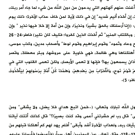
غنت عنهم آلهتهم التي يدعون من دون الله من شيء لما جاء أمر ربك،
 إن أخذه أليم شديد* إن في ذلك لآية لمن خاف عذاب الآخرة؛ ذلك يوم
ود) 96-103 ويقول عز من قائل: ((إنا أرسلناك بالحق بشيرًا ونذيرًا، وإن من أمة إلا خلا فيها نذير * وإن
يكذبوك فقد كذب الذين من قبلهم؛ جاءتهم رسلهم بالبينات وبالزبر وبالكتاب المنير* ثم أخذت الذين كفروا؛ فكيف كان نكير) فاطر:24-26
 وعاد وثمود* وقوم إبراهيم وقوم لوط* وأصحاب مدين، وكذب موسى،
 أهلكناها وهي ظالمة، فهي خاوية على عروشها، وبئر معطلة، وقصر
ان يسمعون بها؟ فإنها لا تعمى الأبصار، ولكن تعمى القلوب التي في
لَهُمْ قَوْمُ نُوحٍ، وَالْأَحْزَابُ مِن بَعْدِهِمْ، وَهَمَّتْ كُلُّ أُمَّةٍ بِرَسُولِهِمْ لِيَأْخُذُوهُ،
ر: 5).
 الله تبارك وتعالى: (..فمن اتبع هداي فلا يضل، ولا يشقى* ومن
 قال رب لم حشرتني أعمى وقد كنت بصيرًا؟* قال كذلك أتتك آياتنا
ت ربه، ولعذاب الآخرة أشد وأبقى* أفلم يهد لهم كم أهلكنا قبلهم من
القرون يمشون في مساكنهم؟ إن في ذلك لآيات لأولي النهى) طه:123-128. وقال تعالى عن اليمنيين أهل سبأ: (فأعرضوا فأرسلنا عليهم