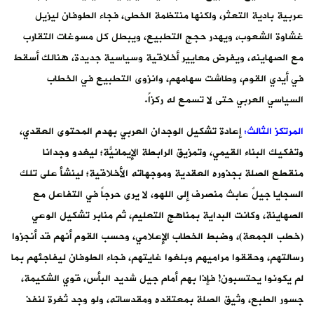
عربية بادية التعثر، ولكنها منتظمة الخطى، فجاء الطوفان ليزيل
غشاوة الشعوب، ويهدر حجج التطبيع، ويبطل كل مسوغات التقارب
مع الصهاينه، ويفرض معايير أخلاقية وسياسية جديدة، هنالك أسقط
في أيدي القوم، وطاشت سهامهم، وانزوى التطبيع في الخطاب
السياسي العربي حتى لا تسمع له ركزاً.
المرتكز الثالث:
إعادة تشكيل الوجدان العربي بهدم المحتوى العقدي،
وتفكيك البناء القيمي، وتمزيق الرابطة الإيمانيّة؛ ليغدو وجداناً
منقطع الصلة بجذوره العقدية وموجهاته الأخلاقية؛ لينشأ على تلك
السجايا جيلٌ عابث منصرف إلى اللهو، لا يرى حرجاً في التفاعل مع
الصهاينة، وكانت البداية بمناهج التعليم، ثم منابر تشكيل الوعي
(خطب الجمعة)، وضبط الخطاب الإعلامي، وحسب القوم أنهم قد أنجزوا
رسالتهم، وحققوا مراميهم وبلغوا غايتهم، فجاء الطوفان ليفاجئهم بما
لم يكونوا يحتسبون! فإذا بهم أمام جيل شديد البأس، قوي الشكيمة،
جسور الطبع، وثيق الصلة بمعتقده ومقدساته، ولو وجد ثغرة لنفذ