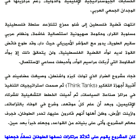
الحسابات الجيوستراتيجية الإقليمية والدولية، رغم مركزيتها في
الوجدان الجمعي العربي.
انتهت قضية فلسطين إلى شلو ممزع تتنازعه سلطة فلسطينية
مسلوبة القرار، وحكومة صهيونية استئصالية غاشمة، ونظام عربي
سقيم الطوية، يدور مع المؤشر الأميريكي حيث دار، وقد طوع فائض
القوة لديه لوأد القضية الفلسطينية، ولن يتحقق ذلك إلا بوأد
المقاومة التي أربكت مراسيم الوأد، وأحبطت مساعي الاستئصال.
فجاء مشروع الضرار الذي تولت كبرَه واشنطن، وصيغت مضامينه في
أقبية أجهزة التفكير (Think Tanks) ثم صممت استراتيجيات التنفيذ
في مراكز صناعة السياسات، ثم أحيلت الخطط التشغيلية للشركاء
الإقليمين، وبعد أن علم كلٌّ موقعه، وشرع في الوفاء بالتزاماته،
وازّينت الأرض، وظن أهلها أنهم قادرون عليها، تحدر الطوفان، فجرف
معالم المشروع، وأتى على بنيانه من القواعد، وجعله خبراً بعد عين.
كان المشروع يقوم على ثلاثة مرتكزات نسفها الطوفان نسفاً، فجعلها