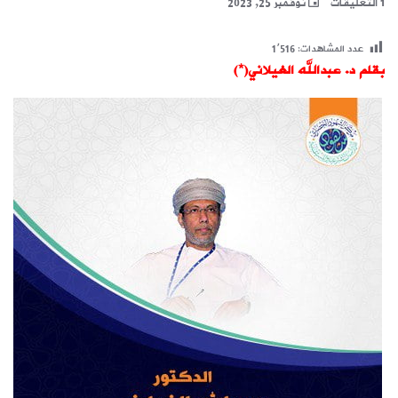
1 التعليقات
نوفمبر 25, 2023
عدد المشاهدات:
1٬516
بقلم د. عبدالله الغيلاني(*)