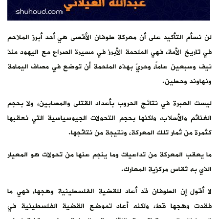
لن نسأم التأكيد على أن معركة طوفان الأقصى هي أحد أبرز الملاحم
في تاريخ الأمة، فهي الملحمة الأبرز في مسيرة الصراع مع اليهود منذ
نيف وسبعين عاماً، وحريٌ بهذه الملحمة أن توضع في مصاف اليمامة
ونهاوند وحطين.
ليست العبرة في نتائج الحروب بأعداد القتلى والمصابين، ولا بحجم
الغنائم والأسلاب، ولكنها بحجم التحولات الجيوسياسية التي نعقبها
كثمرة من ثمار تلك المعركة، ونتيجة من نتائجها.
ما يعقب المعركة من تداعيات وما ينجم عنها من تحولات هو المعيار
الذي به تُقاس مركزية المعارك.
لا أقول إن الطوفان قد أعاد للقضية الفلسطينية وهجها، فهي ما
فقدت وهجها قط، ولكنه أعاد تموضع القضية الفلسطينية في