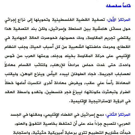
قاعاً صفصفا:
المرتكز الأول:
تصفية القضية الفلسطينية وتحويلها إلى نزاع إجرائي
حول مسائل هامشية بين السلطة وإسرائيل، ولكن بند التصفية هذا
يقتضي تجريم المقاومة، ودك حصونها، فحوصرت الحالة الجهادية في
القطاع، وحرمت حاضنتها الشعبية من كل أسباب الحياة، وجلب النظام
الإقليمي على حركة المقاومة بخيله ورجله، ورمتها العرب عن قوس
واحدة، حتى غدت حماس مرادفاً للإرهاب، وكتائب القسام معادلاً
لعصاباب الجريمة. فجاء الطوفان ليبدد اليأس وينزع الوهن، وليقلب
المعادلة رأساً علي عقب، ويفرض معادلة أخرى انكسرت أمامها خطةُ
الضرار وتبعثرت مكوناتها؛ ليبزغ فجر فلسطين، وتغدو واسطة العقد
في الرؤية الاستراتيجية الإقليمية.
المرتكز الثاني:
دمج إسرائيل في الفضاء الإقليمي، وحقنها في الجسد
العربي؛ لتصبح جزءاً منه على أن تحتفظ بخاصية التفوق والعلو،
فبدأت مشاريع التطبيع تترى برعاية أميريكية حثيثية، واستجابة