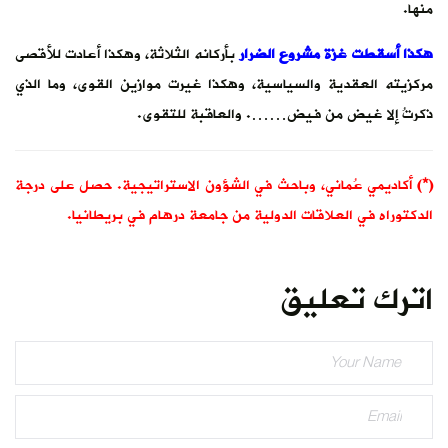
منها.
هكذا أسقطت غزة مشروع الضرار
بأركانه الثلاثة، وهكذا أعادت للأقصى
مركزيته العقدية والسياسية، وهكذا غيرت موازين القوى، وما الذي
ذكرتُ إلا غيض من فيض……. والعاقبة للتقوى.
(*)
أكاديمي عُماني، وباحث في الشؤون الاستراتيجية. حصل على درجة
الدكتوراه في العلاقات الدولية من جامعة درهام في بريطانيا.
اترك تعليق