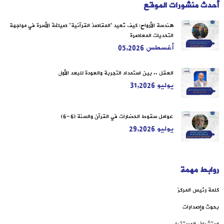
أحدث منشورات الموقع
هندسة الأرواح: كيف تُعيد “المقاصدُ القرآنية” صياغةَ الأسرة في مواجهة
التحديات المعاصرة
أغسطس 05,2026
العقل .. بين استمداد التجربة والعودة للبعد الأول
يوليو 31,2026
عوامل سقوط الحضارات في القرآن والسنة (6-6)
يوليو 29,2026
روابط مهمة
كلمة رئيس المركز
بحوث وإصدارات
استشراف المستقبل