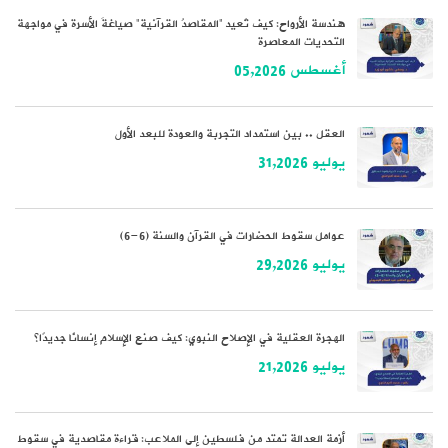
هندسة الأرواح: كيف تُعيد “المقاصدُ القرآنية” صياغةَ الأسرة في مواجهة
التحديات المعاصرة
أغسطس 05,2026
العقل .. بين استمداد التجربة والعودة للبعد الأول
يوليو 31,2026
عوامل سقوط الحضارات في القرآن والسنة (6-6)
يوليو 29,2026
الهجرة العقلية في الإصلاح النبوي: كيف صنع الإسلام إنسانًا جديدًا؟
يوليو 21,2026
أزمة العدالة تمتد من فلسطين إلى الملاعب: قراءة مقاصدية في سقوط