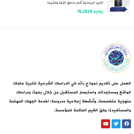
القيم الرياضية أمام منطق القوة والشهرة
يوليو 10,2026
العمل على تقديم نموذج رائد في الدراسات الشرعية لتلبية حاجات
الواقع ومستجداته واستبصار المستقبل من خلال بحوث ودراسات
منهجية متخصصة، وأنشطة إعلامية مدروسة؛ لخدمة الجهات المهتمة
والمستفيدة؛ وفق القيم الحاكمة للمؤسسة.