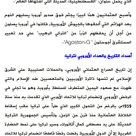
الذي يحمل عنوان: “القسطنطينية؛ المدينة التي اشتهاها العالم”.
وأصبح العثمانيون همًّا كبيرًا يجثم فوق صدور أوروبا يسلبهم النوم
بعد الهزائم التي ألحقوها بالجيوش الأوروبية، فكانوا في أوروبا يصلون
من أجل أن يحفظهم الرَّبُّ من “التركي الرهيب” علي حد تعبير
المستشرق أجوستون ” Agoston.G”.
أصداء التاريخ والعداء الأوروبي لتركيا:
إن تاريخ الصراع العثماني الأوروبي، والحملات الصليبية علي الشرق
الإسلامي لم تنسها ذاكرة الأوربيين والمتعصبين ضد الإسلام والتي
ظهرت مع صعود اليمين المتطرف للسلطة بأوروبا، وهو ما تجلي في
الرفض الأوروبي لانضمام تركيا للاتحاد الأوربي الذي تقدمت به منذ سنة
1959م، بالرغم من التحول الكبير الذي طرأ على تركيا عقب إسقاط
الخلافة العثمانية منذ قرن من الزمن، وتأسيس الجمهورية التركية
الحديثة على يد مصطفى كمال أتاتورك، وسير تركيا على نمط الحضارة
الغربية إلا أن الدول الأوروبية رفضت رفضًا قاطعًا انضمام تركيا للاتحاد