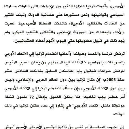
الأوروبي، وقدمت تركيا خلالها الكثير من الإجراءات التي تناولت مسارها
السياسي وقوانينها، ونص دستورها علي علمانية الدولة، وتبنت الكثير
من العادات والتقاليد الأوربية؛ فاتخذت العطلة الأسبوعية السبت
والأحد، وابتعدت عن الموروث الإسلامي والثقافي للشعب التركي، ولم
يُجدِ ذلك في قبول عضويتها حتي اليوم؛ لأنهم أحفاد العثمانيين.
ترفض فرنسا والنمسا وهولندا وألمانيا انضمام تركيا إلي الاتحاد الأوربي
بتصريحات دبلوماسية خلافًا للحقيقة، ومنهم من يعلن السبب الرئيس
للرفض صراحة، فيقول بابا الفاتيكان السابق بنديكت السادس عشر
سنة 2006م: “إن مكان تركيا بين دول العالم العربي والإسلامي، وليس
بين دول الاتحاد الأوروبي، وإن مسألة انضمام تركيا إلي الاتحاد الأوروبي
أمر خطير يجب تفاديه؛ فلا يمكن القبول بإدخال 72 مليون قنبلة
موقوتة داخل الاتحاد الأوروبي” في إشارة إلي عدد سكان تركيا في ذلك
الوقت.
إن الحروب الصليبية لم تُنس من ذاكرة الرئيس الأمريكي الأسبق “بوش