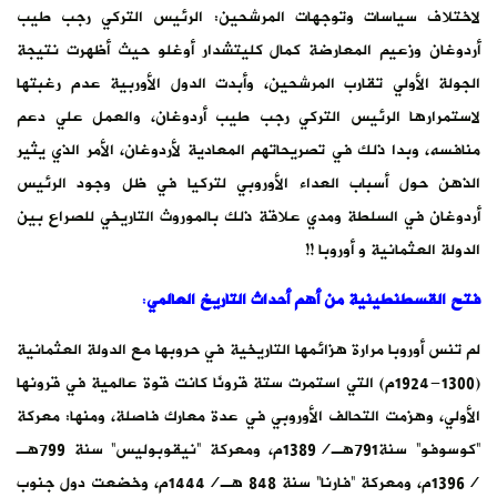
لاختلاف سياسات وتوجهات المرشحين: الرئيس التركي رجب طيب
أردوغان وزعيم المعارضة كمال كليتشدار أوغلو حيث أظهرت نتيجة
الجولة الأولي تقارب المرشحين، وأبدت الدول الأوربية عدم رغبتها
لاستمرارها الرئيس التركي رجب طيب أردوغان، والعمل علي دعم
منافسه، وبدا ذلك في تصريحاتهم المعادية لأردوغان، الأمر الذي يثير
الذهن حول أسباب العداء الأوروبي لتركيا في ظل وجود الرئيس
أردوغان في السلطة ومدي علاقة ذلك بالموروث التاريخي للصراع بين
الدولة العثمانية و أوروبا !!
فتح القسطنطينية من
أهم أحداث
التاريخ العالمي
:
لم تنس أوروبا مرارة هزائمها التاريخية في حروبها مع الدولة العثمانية
(1300-1924م) التي استمرت ستة قرونًا كانت قوة عالمية في قرونها
الأولي، وهزمت التحالف الأوروبي في عدة معارك فاصلة، ومنها: معركة
“كوسوفو” سنة791هـ/1389م، ومعركة “نيقوبوليس” سنة 799هـ
/1396م، ومعركة “فارنا” سنة 848 هـ/1444م، وخضعت دول جنوب