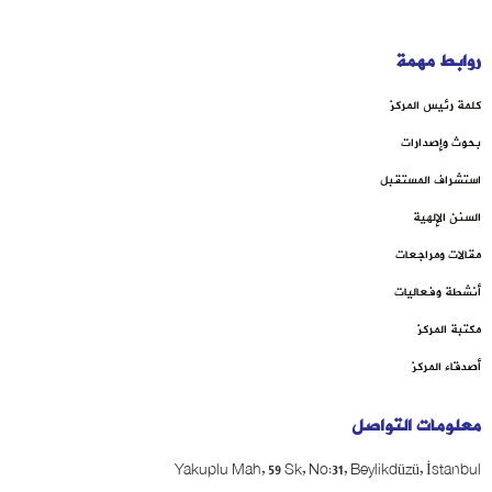
روابط مهمة
كلمة رئيس المركز
بحوث وإصدارات
استشراف المستقبل
السنن الإلهية
مقالات ومراجعات
أنشطة وفعاليات
مكتبة المركز
أصدقاء المركز
معلومات التواصل
Yakuplu Mah, 59 Sk, No:31, Beylikdüzü, İstanbul