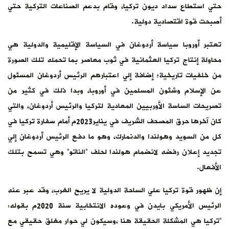
حتي استطاع سداد ديون تركيا، وقام بدعم الصناعات التركية حتي
أصبحت قوة اقتصادية دولية.
تعتبر أوروبا سياسة أردوغان في السياسة الإقليمية والدولية هي
محاولة إنتاج تركيا العثمانية في ثوب معاصر بما تحمله تلك الصورة
من خلفيات تاريخية؛ إضافة إلي اعتبارهم الرئيس أردوغان المسئول
عن الإسلام وشئون المسلمين في أوروبا، وبدا ذلك في كثير من
تصريحات الساسة الأوربيين المعادية لتركيا والرئيس أردوغان، والتي
كان آخرها حرق المصحف الشريف في يناير2023م أمام سفارة تركيا في
كل من السويد وهولندا والدنمارك، وهو ما دفع الرئيس أردوغان إلي
تجديد إعلان رفضه لانضمام هولندا لحلف “الناتو” وهي تسمح بتلك
الأفعال.
إن ظهور قوة تركيا علي الساحة الدولية لا يريح الغرب، وقد عبر عنه
الرئيس الأمريكي بايدن في وعوده الانتخابية سنة 2020م بقوله:
“تركيا هي المشكلة الحقيقة هنا ،وسيكون لي حوار مغلق حقيقي مع