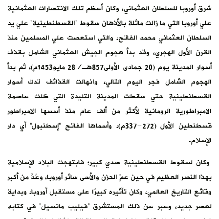
شرق أوروبا للسلطان العثماني، وكان أعظم تلك الانتصارات العثمانية
علي أوروبا التي ما زالت ماثلة بالأذهان سقوط “القسطنطينية” علي يد
السلطان العثماني محمد الفاتح، والتي استعصت علي المسلمين منذ
القرن الأول الهجري، وقد بدأ هجوم الجيش العثماني الشامل بقذف
أسوار المدينة يوم (20 جمادى الأولى857هـ/28 مايو1453م)، ثم بدأ
الهجوم الشامل فجر اليوم التالي، وانهالت القذائف تدك أسوار
القسطنطينية حتي سقطت المدينة التليدة التي ظلت عاصمة
الامبراطورية الرومانية لأكثر من ألف عام منذ أسسها الامبراطور
قسطنطين الأول (272-337م)، وأسماها الفاتح “إسطنبول” أي دار
الإسلام.
وكان لسقوط القسطنطينية صدي كبير؛ فابتهجت البلاد الإسلامية
بهذا النصر العظيم في حين عمّ الحزن والأسى سائر أوروبا، وعُدَّ من أكبر
وقائع التاريخ العالمي، وكان تأثيره كبيرًا على مستقبل أوروبا، وبداية
لعصر جديد، وعبر عن ذلك المستشرق “فيليب مانسيل” في كتابه