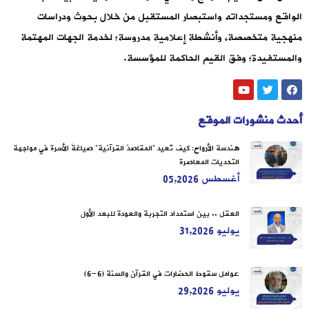
الواقع ومستجداته واستبصار المستقبل من خلال بحوث ودراسات
منهجية متخصصة، وأنشطة إعلامية مدروسة؛ لخدمة الجهات المهتمة
والمستفيدة؛ وفق القيم الحاكمة للمؤسسة.
أحدث منشورات الموقع
هندسة الأرواح: كيف تُعيد “المقاصدُ القرآنية” صياغةَ الأسرة في مواجهة
التحديات المعاصرة
أغسطس 05,2026
العقل .. بين استمداد التجربة والعودة للبعد الأول
يوليو 31,2026
عوامل سقوط الحضارات في القرآن والسنة (6-6)
يوليو 29,2026