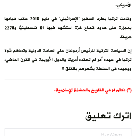
الأمريكي.
وقامت تركيا بطرد السفير “الإسرائيلي” في مايو 2018 عقب قيامها
بمجزرة على حدود قطاع غزة استشهد فيها 61 فلسطينيًّا و2270
جريحًا.
إن السياسة التركية للرئيس أردوغان علي الساحة الدولية وتعاظم قوة
تركيا في عهده أمر لم تعتده أمريكا والدول الأوربية في القرن الماضي،
ووجوده في السلطة يشعرهم بالقلق !!
(*) دكتوراه في التاريخ والحضارة الإسلامية.
اترك تعليق