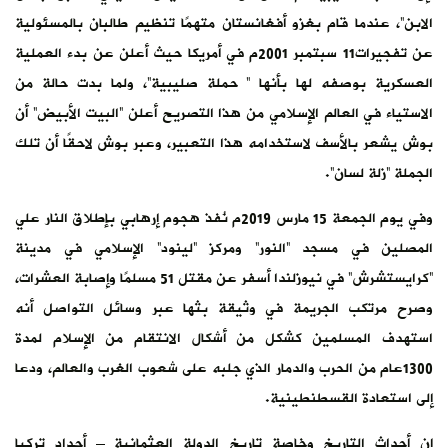
الابن”، عندما قام بغزو أفغانستان متهمًا تنظيم طالبان بالمسئولية
عن تفجيرات11 سبتمبر 2001م في أمريكا حيث أعلن عن بدء العملية
العسكرية بوصفه لها بأنها ” حملة صليبية”، ولما بدت حالة من
الاستياء في العالم الإسلامي من هذا التصريح أعلن “البيت الأبيض” أن
بوش يشعر بالأسف لاستخدامه هذا التعبير، وعبر بوش لاحقًا أن تلك
الجملة “زلة لسان”.
وفي يوم الجمعة 15 مارس 2019م نُفذ هجوم إرهابي بإطلاق النار علي
المصلين في مسجد “النور” ومركز “لينود” الإسلامي في مدينة
“كرايستشرش” في نيوزلندا أسفر عن مقتل 51 مسلمًا وإصابة العشرات،
وصرح مرتكب الجريمة في وثيقة بثها عبر وسائل التواصل أنه
استهدف المسلمين كشكل من أشكال الانتقام من الإسلام لمدة
1300عام من الحرب والدمار الذي جلبه على شعوب الغرب والعالم، ودعا
إلى استعادة القسطنطينية.
إن أحداث التاريخ وخاصة تاريخ الدولة العثمانية – أجداد تركيا