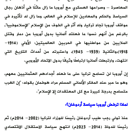
المعاصرة – وصراعها العسكري مع أوروبا ما زال ماثلًا في أذهان رجال
السياسة والحكم والمعادين للإسلام في العالم، وما زال له تأثيره في
مواقف أوروبا تجاه تركيا، وله أثر في الخوف من الإسلام “الإسلاموفبيا”،
بالرغم من أنهم نسوا ما فعلته ألمانيا بدول أوروبا من دمار وقتل
الملايين من مواطنيها في الحربين العالميتين: الأولي (1914-
1918)،والثانية (1939- 1945)، واعتبرته من أحداث التاريخ التي
انتهت، وارتبطت ألمانيا ارتباطًا وثيقًا بدول الاتحاد الأوروبي.
إن أوروبا لن تسامح تركيا على ما فعله أجدادهم العثمانيين معهم،
وهو ما عبر عنه المفكر الألماني المسلم مراد هوفمان بقوله: “إن الغرب
متسامح بدرجة كبيرة مع كل المعتقدات إلا الإسلام”.
لماذا ترفض أوروبا سياسة أردوغان؟:
منذ تولي رجب طيب أردوغان رئيسًا للوزراء لتركيا (2002- 2014م) ثم
رئيسًا للدولة (2014- 2023م) انتهج سياسة الاستقلال الاقتصادي