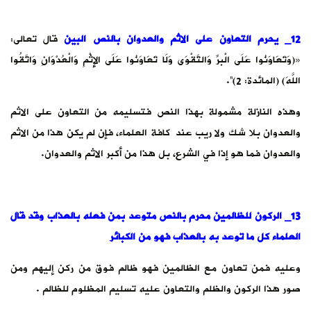
12_ يحرم التعاون على الاثم والعدوان بالنص البين
قال تعالى:
«(وَتَعَاوَنُوا عَلَى الْبرِّ وَالتَّقْوَى ‌وَلَا ‌تَعَاوَنُوا ‌عَلَى الإِثْمِ وَالْعُدْوَانِ وَاتَّقُوا
اللَّهَ) (المائدة: 2)”.
وهذه النازلة مشمولة بهذا النص فتسليمه من التعاون على الاثم
والعدوان بلا شك ولا ريب عند كافة العلماء، فإن لم يكن هذا من الاثم
والعدوان فما هو إذا في الشرع، بل هذا من أكبر الاثم والعدوان.
13_ الركون للظالمين محرم بالنص متوعد بمن فعله بالعذاب وقد قال
العلماء كل ما توعد به بالعذاب فهو من الكبائر
وعليه فمن تعاون مع الظالمين فهو ظالم فوق من ركن إليهم ومن
صور هذا الركون والظلم والتعاون عليه تسليم المظلوم للظالم .