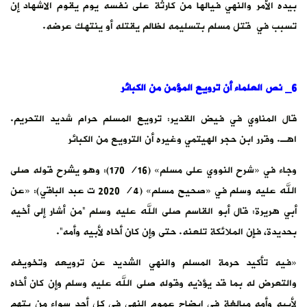
بيده الأمر والنهي فيالها من كارثة على نفسه يوم يقوم الاشهاد إن
تسبب في قتل مسلم بتسليمه لظالم يقتله أو ينتهك عرضه.
6_ نص العلماء أن ترويع المؤمن من الكبائر
قال المناوي في فيض القدير: ترويع المسلم حرام شديد التحريم.
اهـ. وقرر ابن حجر الهيتمي وغيره أن الترويع من الكبائر
وجاء في «شرح النووي على مسلم» (16/ 170): وهو يشرح قوله صلى
الله عليه وسلم في «صحيح مسلم» (4/ 2020 ت عبد الباقي): «عن
أبي هريرة: قال أبو القاسم صلى الله عليه وسلم “من أشار إلى أخيه
بحديدة، فإن الملائكة تلعنه. حتى وإن كان أخاه لأبيه وأمه”.
«فيه تأكيد حرمة المسلم والنهي الشديد ‌عن ‌ترويعه ‌وتخويفه
‌والتعرض له بما قد يؤذيه وقوله صلى الله عليه وسلم وإن كان أخاه
لأبيه وأمه مبالغة في إيضاح عموم النهي في كل أحد سواء من يتهم