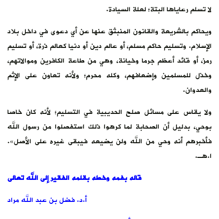
لا تسلم رعاياها البتة؛ لعلة السيادة.
ويحاكم بالشريعة والقانون المنبثق عنها عن أي دعوى في داخل بلاد
الإسلام. وتسليم حاكم مسلم، أو عالم دين أو دنيا كعالم ذرة، أو تسليم
رمز، أو قائد أعظم جرما وخيانة، وهي من طاعة الكافرين وموالاتهم،
وخذل للمسلمين وإضعافهم، وكله محرم؛ ولأنه تعاون على الإثم
والعدوان.
ولا يقاس على مسائل صلح الحديبية في التسليم؛ لأنه كان خاصا
بوحي، بدليل أن الصحابة لما كرهوا ذلك استفصلوا من رسول الله
فأخبرهم أنه وحي من الله ولن يضيعه فيبقى غيره على الأصل».
ا.هـ.
قاله بفمه وخطه بقلمه الفقير إلى الله تعالى
أ.د. فضل بن عبد الله مراد