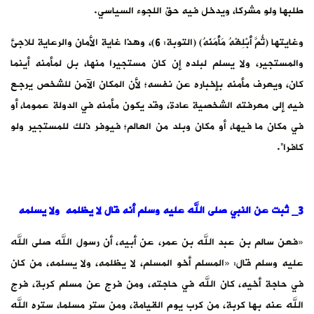
طلبها ولو مشركا، ويدخل فيه حق اللجوء السياسي.
وغايتها (ثُمَّ ‌أَبْلِغْهُ ‌مَأْمَنَهُ) (التوبة: 6)، وهذا غاية الأمان والرعاية للاجئ
والمستجير، ولا يسلم لبلده إن كان مستجيرا منها، بل لمأمنه أينما
كان، ويعرف مأمنه بإخباره عن نفسه؛ لأن المكان الآمن للشخص يرجع
فيه إلى معرفته الشخصية عادة، وقد يكون مأمنه في الدولة عموما، أو
في مكان ما فيها، أو مكان وبلد من العالم؛ فيوفر ذلك للمستجير ولو
كافرا”.
3_ ثبت عن النبي صلى الله عليه وسلم أنه قال لا يظلمه ولا يسلمه
«فعن سالم بن عبد الله بن عمر، عن أبيه، أن رسول الله صلى الله
عليه وسلم قال: «المسلم أخو المسلم، لا يظلمه، ‌ولا ‌يسلمه، من كان
في حاجة أخيه، كان الله في حاجته، ومن فرج عن مسلم كربة، فرج
الله عنه بها كربة، من كرب يوم القيامة، ومن ستر مسلما، ستره الله