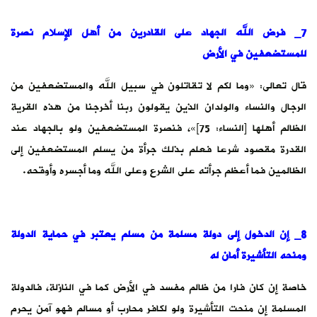
7_ فرض الله الجهاد على القادرين من أهل الإسلام نصرة
للمستضعفين في الأرض
قال تعالى: «وما لكم لا تقاتلون في سبيل الله ‌والمستضعفين ‌من
‌الرجال والنساء والولدان الذين يقولون ربنا أخرجنا من هذه القرية
الظالم أهلها [النساء: 75]»، فنصرة المستضعفين ولو بالجهاد عند
القدرة مقصود شرعا فعلم بذلك جرأة من يسلم المستضعفين إلى
الظالمين فما أعظم جرأته على الشرع وعلى الله وما أجسره وأوقحه.
8_ إن الدخول إلى دولة مسلمة من مسلم يعتبر في حماية الدولة
ومنحه التأشيرة أمان له
خاصة إن كان فارا من ظالم مفسد في الأرض كما في النازلة، فالدولة
المسلمة إن منحت التأشيرة ولو لكافر محارب أو مسالم فهو آمن يحرم