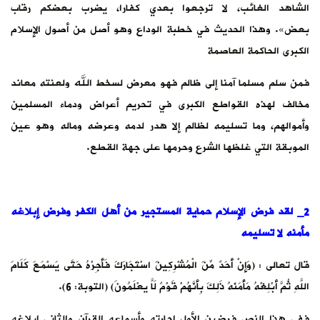
الشاهد الغائب، لا ترجعوا بعدي كفارا، يضرب بعضكم رقاب
بعض». وهذا الحديث في خطبة الوداع وهو أصل من أصول الإسلام
الكبرى الحاكمة العاصمة
فمن سلم مسلما آمنا إلى ظالم فهو معرض لسخط الله ولعنته معاند
مخالف لهذه القواطع الكبرى في تحريم أعراض ودماء المسلمين
وأموالهم، وما تسليمه لظالم إلا هدر لدمه وعرضه وماله وهو عين
الموبقة التي غلظها الشرع وحرمها على جهة القطع.
2_ لقد فرض الإسلام حماية المستجير من أهل الكفر وفرض إبلاغه
مأمنه لا تسليمه
قال تعالى : (وَإِنْ أَحَدٌ مِّنَ الْمُشْرِكِينَ اسْتَجَارَكَ فَأَجِرْهُ حَتَّى يَسْمَعَ كَلَامَ
اللَّهِ ثُمَّ ‌أَبْلِغْهُ ‌مَأْمَنَهُ ذَلِكَ بِأَنَّهُمْ قَوْمٌ لَاّ يَعْلَمُونَ) (التوبة: 6).
ففي هذا النص فرضين الأول إجارته وأسماعه القرآن والثاني إبلاغه