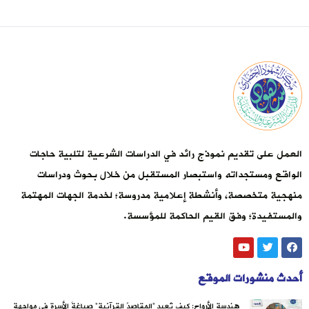
العمل على تقديم نموذج رائد في الدراسات الشرعية لتلبية حاجات
الواقع ومستجداته واستبصار المستقبل من خلال بحوث ودراسات
منهجية متخصصة، وأنشطة إعلامية مدروسة؛ لخدمة الجهات المهتمة
والمستفيدة؛ وفق القيم الحاكمة للمؤسسة.
أحدث منشورات الموقع
هندسة الأرواح: كيف تُعيد “المقاصدُ القرآنية” صياغةَ الأسرة في مواجهة