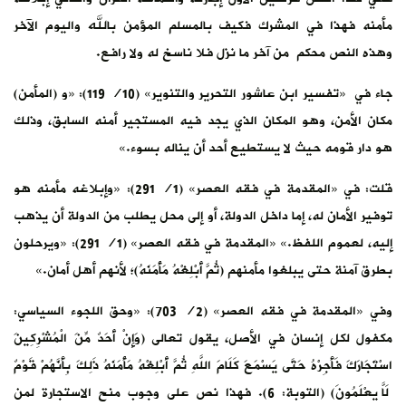
مأمنه فهذا في المشرك فكيف بالمسلم المؤمن بالله واليوم الآخر
وهذه النص محكم من آخر ما نزل فلا ناسخ له ولا رافع.
جاء في «تفسير ابن عاشور التحرير والتنوير» (10/ 119): «و (المأمن)
مكان الأمن، وهو المكان الذي يجد فيه المستجير أمنه السابق، وذلك
هو دار قومه حيث لا يستطيع أحد أن يناله بسوء.»
قلت: في «المقدمة في فقه العصر» (1/ 291): «وإبلاغه مأمنه هو
توفير الأمان له، إما داخل الدولة، أو إلى محل يطلب من الدولة أن يذهب
إليه، لعموم اللفظ.» «المقدمة في فقه العصر» (1/ 291): «ويرحلون
بطرق آمنة حتى يبلغوا مأمنهم (ثُمَّ ‌أَبْلِغْهُ ‌مَأْمَنَهُ)؛ لأنهم أهل أمان.»
وفي «المقدمة في فقه العصر» (2/ 703): «وحق اللجوء السياسي:
مكفول لكل إنسان في الأصل، يقول تعالى (وَإِنْ أَحَدٌ مِّنَ الْمُشْرِكِينَ
اسْتَجَارَكَ فَأَجِرْهُ حَتَّى يَسْمَعَ كَلَامَ اللَّهِ ثُمَّ ‌أَبْلِغْهُ ‌مَأْمَنَهُ ذَلِكَ بِأَنَّهُمْ قَوْمٌ
لَاّ يَعْلَمُونَ) (التوبة: 6). فهذا نص على وجوب منح الاستجارة لمن