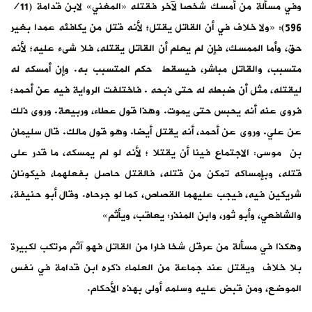
وفي مسألة من أمسك شخصا لآخر فقتله «المغني» لابن قدامة (11/
596): «ولا خلاف في أن القاتل يقتل؛ لأنه قتل من يكافئه عمدا بغير
حق، وأما الممسك، فإن لم يعلم أن القاتل يقتله، فلا شىء عليه؛ لأنه
متسبب، والقاتل مباشر، فيسقط حكم المتسبب به. ‌وإن ‌أمسكه ‌له
‌ليقتله، مثل أن ضبطه له حتى ذبحه . فاختلفت الرواية فيه عن أحمد؛
فروى عنه أنه يحبس حتى يموت. وهذا قول عطاء، وربيعة. وروى ذلك
عن علي. وروى عن أحمد، أنه يقتل أيضا. وهو قول مالك. قال سليمان
بن موسى: الاجتماع فينا أن يقتلا ؛ لأنه لو لم يمسكه، ما قدر على
قتله، وبإمساكه تمكن من قتله، فالقتل حاصل بفعلهما، فيكونان
شريكين فيه، فيجب عليهما القصاص، كما لو جرحاه. وقال أبو حنيفة،
والشافعي، وأبو ثور، وابن المنذر: يعاقب، ويأثم»
وهكذا في مسألة من عرقل شخا فارا من القاتل فهو آثم مرتكب لكبيرة
بلا خلاف ويقتل عند جماعة من العلماء ذكره ابن قدامة في نفس
الموضع، ومن قبض عليه وسلمه أولى بهذه الأحكام.