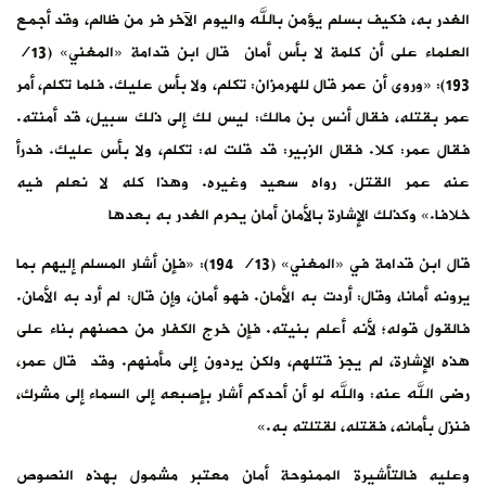
الغدر به، فكيف بسلم يؤمن بالله واليوم الآخر فر من ظالم، وقد أجمع
العلماء على أن كلمة لا بأس أمان قال ابن قدامة «المغني» (13/
193): «وروى أن عمر قال للهرمزان: تكلم، ولا بأس عليك. فلما تكلم، أمر
عمر بقتله، فقال أنس بن مالك: ليس لك إلى ذلك سبيل، قد أمنته.
فقال عمر: كلا. فقال الزبير: قد قلت له: تكلم، ولا بأس عليك. فدرأ
عنه عمر القتل. رواه سعيد وغيره. وهذا كله لا نعلم فيه
خلافا.» وكذلك الإشارة بالأمان أمان يحرم الغدر به بعدها
قال ابن قدامة في «المغني» (13/ 194): «فإن أشار المسلم إليهم بما
يرونه أمانا، وقال: أردت به الأمان. فهو أمان، وإن قال: لم أرد به الأمان.
فالقول قوله؛ لأنه أعلم بنيته. فإن خرج الكفار من حصنهم بناء على
هذه الإشارة، لم يجز قتلهم، ولكن يردون إلى مأمنهم. وقد قال عمر،
رضى الله عنه: والله لو أن أحدكم أشار بإصبعه إلى السماء إلى مشرك،
فنزل بأمانه، فقتله، لقتلته به.»
وعليه فالتأشيرة الممنوحة أمان معتبر مشمول بهذه النصوص