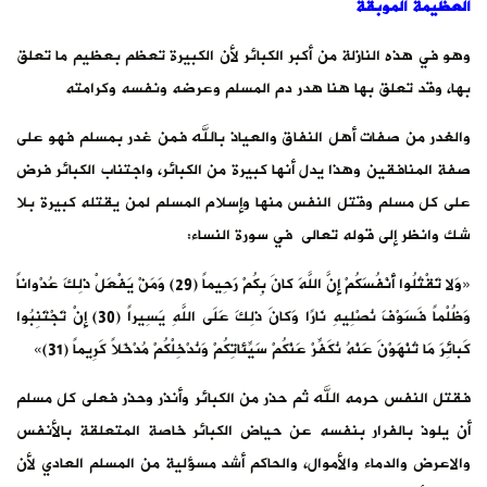
العظيمة الموبقة
وهو في هذه النازلة من أكبر الكبائر لأن الكبيرة تعظم بعظيم ما تعلق
بها، وقد تعلق بها هنا هدر دم المسلم وعرضه ونفسه وكرامته
والغدر من صفات أهل النفاق والعياذ بالله فمن غدر بمسلم فهو على
صفة المنافقين وهذا يدل أنها كبيرة من الكبائر، واجتناب الكبائر فرض
على كل مسلم وقتل النفس منها وإسلام المسلم لمن يقتله كبيرة بلا
شك وانظر إلى قوله تعالى في سورة النساء:
«وَلا تَقْتُلُوا أَنْفُسَكُمْ إِنَّ اللَّهَ كانَ بِكُمْ رَحِيماً (29) وَمَنْ يَفْعَلْ ذلِكَ عُدْواناً
وَظُلْماً فَسَوْفَ نُصْلِيهِ نَارًا وَكانَ ذلِكَ عَلَى اللَّهِ يَسِيراً (30) ‌إِنْ ‌تَجْتَنِبُوا
‌كَبائِرَ مَا تُنْهَوْنَ عَنْهُ نُكَفِّرْ عَنْكُمْ سَيِّئاتِكُمْ وَنُدْخِلْكُمْ مُدْخَلاً كَرِيماً (31)»
فقتل النفس حرمه الله ثم حذر من الكبائر وأنذر وحذر فعلى كل مسلم
أن يلوذ بالفرار بنفسه عن حياض الكبائر خاصة المتعلقة بالأنفس
والاعرض والدماء والأموال، والحاكم أشد مسؤلية من المسلم العادي لأن