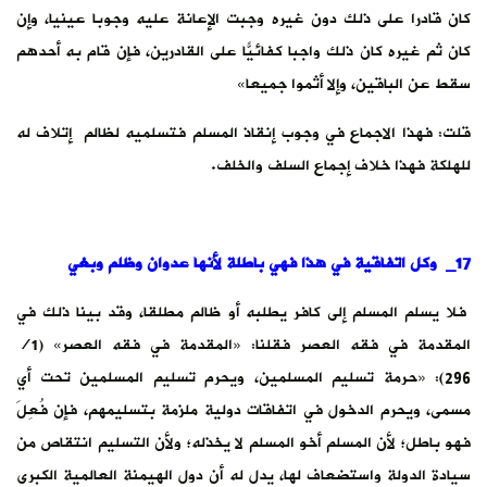
كان قادرا على ذلك دون غيره وجبت الإعانة عليه وجوبا عينيا، وإن
كان ثم غيره كان ذلك واجبا كفائيًّا على القادرين، فإن قام به أحدهم
سقط عن الباقين، وإلا أثموا جميعا»
قلت: فهذا الاجماع في وجوب إنقاذ المسلم فتسلميه لظالم إتلاف له
للهلكة فهذا خلاف إجماع السلف والخلف.
17_ وكل اتفاقية في هذا فهي باطلة لأنها عدوان وظلم وبغي
فلا يسلم المسلم إلى كافر يطلبه أو ظالم مطلقا، وقد بينا ذلك في
المقدمة في فقه العصر فقلنا: «المقدمة في فقه العصر» (1/
296): «‌‌حرمة ‌تسليم المسلمين، ويحرم ‌تسليم المسلمين تحت أي
مسمى، ويحرم الدخول في اتفاقات دولية ملزمة بتسليمهم، فإن فُعِلَ
فهو باطل؛ لأن المسلم أخو المسلم لا يخذله؛ ولأن التسليم انتقاص من
سيادة الدولة واستضعاف لها، يدل له أن دول الهيمنة العالمية الكبرى