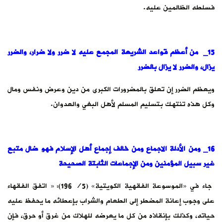
فسلطه الظالمين عليه.
15_ من أعظم قواعد الشريعة المجمع عليه لا ضرر ولا ضرار، والضرر
يزال، والضرر لا يزال بالضرر
ويعظم الضرر إن تعلق بالمضرورات الكبرى من دين وعرض ونفس ومال
وكل هذه تنتهك بتسليم المسلم لأهل البغي والعدوان.
16_ ومن الأدلة الاجماع ومن خالف إجماع أهل الإسلام فهو ضال متبع
غير سبيل المؤمنين ومن الإجماعات الثابتة الصحيحة
جاء في «الموسوعة الفقهية الكويتية» (5/ 196): « اتفق الفقهاء
على وجوب إعانة المضطر إلى الطعام والشراب بإعطائه ما يحفظ عليه
حياته، وكذلك بإنقاذه من كل ما يعرضه للهلاك من غرق أو حرق، فإن