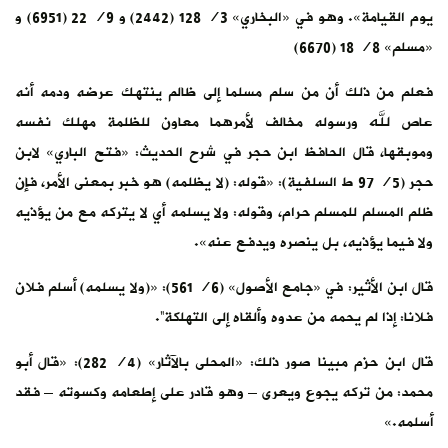
يوم القيامة». وهو في «البخاري» 3/ 128 (2442) و 9/ 22 (6951) و
«مسلم» 8/ 18 (6670)
فعلم من ذلك أن من سلم مسلما إلى ظالم ينتهك عرضه ودمه أنه
عاص لله ورسوله مخالف لأمرهما معاون للظلمة مهلك نفسه
وموبقها، قال الحافظ ابن حجر في شرح الحديث: «فتح الباري» لابن
حجر (5/ 97 ط السلفية): «قوله: (لا يظلمه) هو خبر بمعنى الأمر، فإن
ظلم المسلم للمسلم حرام، وقوله: ‌ولا ‌يسلمه أي لا يتركه مع من يؤذيه
ولا فيما يؤذيه، بل ينصره ويدفع عنه».
قال ابن الأثير: في «جامع الأصول» (6/ 561): «(ولا يسلمه) أسلم فلان
فلانا: إذا لم يحمه من عدوه وألقاه إلى التهلكة”.
قال ابن حزم مبينا صور ذلك: «المحلى بالآثار» (4/ 282): «قال أبو
محمد: ‌من ‌تركه ‌يجوع ‌ويعرى – وهو قادر على إطعامه وكسوته – فقد
أسلمه.»