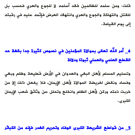
قلت: ومن سلمه للظالمين فقد أسلمه لا للجوع والعري فحسب بل
للقتل والتهلكة والجوع والعري وانتهاك العرض فإثمه عليه في رقبته
إلى يوم القيامة.
4_ أمر الله تعالى بموالاة المؤمنين في نصوص كثيرة جدا بالغة حد
القطع العلمي والعملي ثبوتا ودلالة
وتسليم المسلم لأهل البغي والعدوان في الأرض قطيعة وظلم وبغي
وفساد ونقض لفريضة الموالاة لأهل الإيمان، فلا يفعل ذلك إلا من
خربت ذمته وركن لأهل الظلم وانخلع وتحلل عن وثائق شعب الإيمان
الكبرى.
5_ من قواطع الشريعة الكبرى الوفاء وتحريم الغدر فإنه من الكبائر