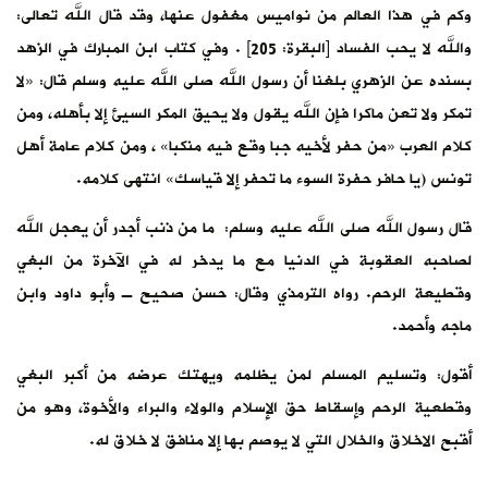
وكم في هذا العالم من نواميس مغفول عنها، وقد قال الله تعالى:
والله لا يحب الفساد [البقرة: 205] . وفي كتاب ابن المبارك في الزهد
بسنده عن الزهري بلغنا أن رسول الله صلى الله عليه وسلم قال: «لا
تمكر ولا تعن ماكرا فإن الله يقول ولا يحيق المكر السيئ إلا بأهله، ومن
كلام العرب «من حفر لأخيه جبا وقع فيه منكبا» ، ومن كلام عامة أهل
تونس (يا حافر حفرة السوء ما تحفر إلا قياسك» انتهى كلامه.
قال رسول الله صلى الله عليه وسلم: ما من ذنب أجدر أن يعجل الله
لصاحبه العقوبة في الدنيا مع ما يدخر له في الآخرة من البغي
وقطيعة الرحم. رواه الترمذي وقال: حسن صحيح ـ وأبو داود وابن
ماجه وأحمد.
أقول: وتسليم المسلم لمن يظلمه ويهتك عرضه من أكبر البغي
وقطعية الرحم وإسقاط حق الإسلام والولاء والبراء والأخوة، وهو من
أقبح الاخلاق والخلال التي لا يوصم بها إلا منافق لا خلاق له.