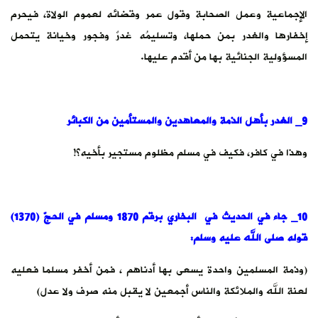
الإجماعية وعمل الصحابة وقول عمر وقضائه لعموم الولاة، فيحرم
إخفارها والغدر بمن حملها، وتسليمُه غدرٌ وفجور وخيانة يتحمل
المسؤولية الجنائية بها من أقدم عليها.
9_ الغدر بأهل الذمة والمعاهدين والمستأمين من الكبائر
وهذا في كافر، فكيف في مسلم مظلوم مستجير بأخيه؟!
10_ جاء في الحديث في البخاري برقم 1870 ومسلم في الحجّ (1370)
قوله صلى الله عليه وسلم:
(وذمة المسلمين واحدة يسعى بها أدناهم ، فمن أخفر مسلما فعليه
لعنة الله والملائكة والناس أجمعين لا يقبل منه صرف ولا عدل)