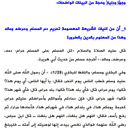
وجهًا ودليلاً
وحجة من البينات الواضحات:
1_ أن من كليات الشريعة المعصومة تحريم دم المسلم وعرضه وماله
وهذا من المعلوم بالدين بالضرورة
قال عليه الصلاة والسلام «‌كل ‌المسلم ‌على ‌المسلم حرام: دمه،
وعرضه، وماله.» أخرجه مسلم من حديث أبي هريرة.
وفي البخاري ومسلم: واللفظ للبخاري (1739). « أن رسول الله صلى الله
عليه وسلم خطب الناس يوم النحر، فقال: يا أيها الناس، أي يوم هذا؟
قالوا: يوم حرام، قال: فأي بلد هذا؟ قالوا: بلد حرام، قال: فأي شهر هذا؟
قالوا: شهر حرام، قال: فإن دماءكم وأموالكم وأعراضكم عليكم حرام،
‌كحرمة ‌يومكم ‌هذا، في بلدكم هذا، في شهركم هذا، فأعادها مرارا، ثم
رفع رأسه، فقال: اللهم هل بلغت، اللهم هل بلغت ـ قال ابن عباس،
رضي الله عنهما: فوالذي نفسي بيده، إنها لوصيته إلى أمته ـ فليبلغ