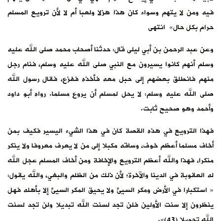
فيه ومن لا يتهم وسواء كان هذا هزلا ولعبا أم لا لأن ترويع المسلم
حرام بكل حال» انتهى
وعن عبد الرحمن بن أبي ليلى قال: حدثنا أصحاب محمد صلى الله عليه
وسلم أنهم كانوا يسيرون مع النبي صلى الله عليه وسلم، فنام رجل
منهم فانطلق بعضهم إلى حبل معه فأخذه ففزع، فقال رسول الله
صلى الله عليه وسلم: لا يحل لمسلم أن يروع مسلما. رواه أبو داود
وأحمد وهو صحيح ثابت.
فهذا الترويع في هذه القصة كان في هذا الشيء اليسير فكيف بمن
أخاف مسلما أعظم خوف، وساقه مكبلا إلى من لا يعرف معروفا ولا ينكر
منكرا، فهذا والله أعظم الترويع والإخافة ومن أخاف المسلم عجل الله
له العقوبة في الدينا والآخرة؛ لأن ذلك من الظلم والبغي، والله يقول:
« استكبارا في الأرض ومكر السيئ ‌ولا ‌يحيق ‌المكر السيئ إلا بأهله فهل
ينظرون إلا سنت الأولين فلن تجد لسنت الله تبديلا ولن تجد لسنت
الله تحويلا (43)».