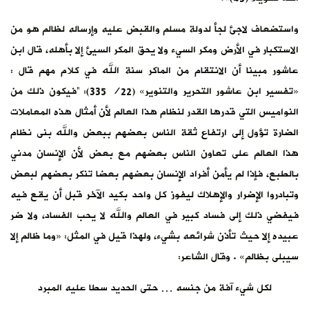
واستضعاف لاجئ لجأ لدولة مسلم والقبض عليه وإرساله لظالم هو من
الاستكبار في الأرض ومكر السيء ولا يحق المكر السيئ إلا بأهله، قال ابن
عاشور مبينا أن الانتقام من الماكر سنة الله في كلام مهم قال :
«تفسير ابن عاشور التحرير والتنوير» (22/ 335): “فيكون ذلك من
النواميس التي قدرها القدر لنظام هذا العالم لأن أمثال هذه المعاملات
الضارة تؤول إلى ارتفاع ثقة الناس بعضهم ببعض والله بنى نظام
هذا العالم على تعاون الناس بعضهم مع بعض لأن الإنسان مدني
بالطبع، فإذا لم يأمن أفراد الإنسان بعضهم بعضا تنكر بعضهم لبعض
وتبادروا الإضرار والإهلاك ليفوز كل واحد بكيد الآخر قبل أن يقع فيه
فيفضي ذلك إلى فساد كبير في العالم والله لا يحب الفساد، ولا ضر
عبيده إلا حيث تأذن شرائعه بشيء، ولهذا قيل في المثل: «وما ظالم إلا
سيبلى بظالم» . وقال الشاعر:
لكل شيء آفة من جنسه … حتى الحديد سطا عليه المبرد