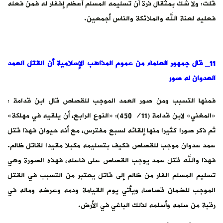
قلت: ولا شك بمثقال ذرة أن تسليمه المسلم أعظم إخفار له فمن فعله
فعليه لعنة الله والملائكة والناس أجمعين.
11_ قال جمهور العلماء من عموم المذاهب الإسلامية أن القتل العمد
العدوان له صور
فمنها التسبب ومن صور العمد الموجب للقصاص قال ابن قدامة :
«المغني» لابن قدامة (11/ 450): «النوع الرابع، أن يلقيه في مهلكة»
ثم ذكر صورا كثيرا منها إلقائه لسبع مفترس، مع أنه حيوان فهذا قتل
عمد عدوان موجب للقصاص فكيف بتسليمه مكبلا مقيدا لقاتل ظالم.
فهذا والله قتل عمد يوجب القصاص على فاعله، فهذه الصورة وهي
تسليم المسلم الفار من ظالم إلى قاتل يعتبر من التسبب في القتل
الموجب للضمان قصاصا، ويأتي يوم القيامة ودمه وعرضه وماله في
رقبة من سلمه وأسلمه لذلك الباغي في الأرض.