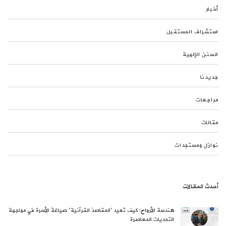
أخبار
استشراف المستقبل
السنن الإلهية
جديدنا
مراجعات
مقالات
نوازل ومستجدات
أحدث المقالات
هندسة الأرواح: كيف تُعيد “المقاصدُ القرآنية” صياغةَ الأسرة في مواجهة
التحديات المعاصرة