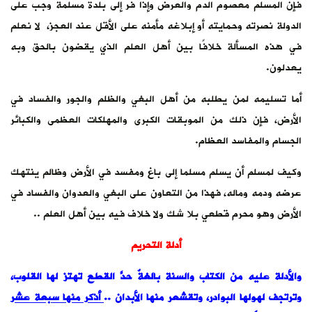
فإن المسلم معصوم الدم والعرض وإذا فر إلى بلدة مسلمة وجب على
الدولة نصرته وحمايته أو إبلاغه مأمنه على الأقل عند العجز، لا نعلم
في هذه المسألة خلافًا بين أهل العلم الذي يقضون بالحق وبه
يعدلون.
أما تسليمه لمن يطلبه من أهل البغي والظلم والجور والفساد في
الأرض، فإن ذلك من الموبقات الكبرى والمهلكات العظمى والكبائر
الجسام والمفاسد العظام.
وكيف لمسلم أن يسلم مسلما إلى باغ ومفسد في الأرض وظالم ينتهك
عرضه ودمه وماله، فهذا من التعاون على البغي والعدوان والفساد في
الأرض وهو محرم قطعي بلا شك ولا خلاف فيه بين أهل العلم ..
أدلة التحريم
والأدلة عليه من الكتاب والسنة بالغةٌ حدَّ القطع تهتز لها القلوب،
وترتجف لهولها البوادر، وتقشعر منها الأبدان ..
أذكر منها سبعة عشر