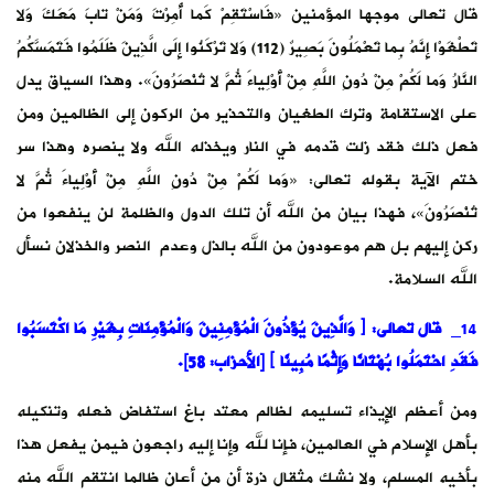
قال تعالى موجها المؤمنين «فَاسْتَقِمْ كَما أُمِرْتَ وَمَنْ تابَ مَعَكَ وَلا
تَطْغَوْا إِنَّهُ بِما تَعْمَلُونَ بَصِيرٌ (112) ‌وَلا ‌تَرْكَنُوا ‌إِلَى ‌الَّذِينَ ‌ظَلَمُوا فَتَمَسَّكُمُ
النَّارُ وَما لَكُمْ مِنْ دُونِ اللَّهِ مِنْ أَوْلِياءَ ثُمَّ لا تُنْصَرُونَ». وهذا السياق يدل
على الاستقامة وترك الطغيان والتحذير من الركون إلى الظالمين ومن
فعل ذلك فقد زلت قدمه في النار ويخذله الله ولا ينصره وهذا سر
ختم الآية بقوله تعالى: «وَما لَكُمْ مِنْ دُونِ اللَّهِ مِنْ أَوْلِياءَ ثُمَّ لا
تُنْصَرُونَ»، فهذا بيان من الله أن تلك الدول والظلمة لن ينفعوا من
ركن إليهم بل هم موعودون من الله بالذل وعدم النصر والخذلان نسأل
الله السلامة.
14_
قال تعالى
:
﴿ وَالَّذِينَ يُؤْذُونَ الْمُؤْمِنِينَ وَالْمُؤْمِنَاتِ بِغَيْرِ مَا اكْتَسَبُوا
فَقَدِ احْتَمَلُوا بُهْتَانًا وَإِثْمًا مُبِينًا ﴾
[
الأحزاب: 58
].
ومن أعظم الإيذاء تسليمه لظالم معتد باغ استفاض فعله وتنكيله
بأهل الإسلام في العالمين، فإنا لله وإنا إليه راجعون فيمن يفعل هذا
بأخيه المسلم، ولا نشك مثقال ذرة أن من أعان ظالما انتقم الله منه