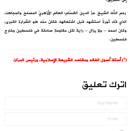
رحم الله الشيخ عزّ الدين القسّام؛ العالمَ الأزهريَّ المصلحَ والمجاهدَ،
الذي قاد ثورةً استشهد قبل اشتعالها، فكان دمُه هو الشرارة الكبرى،
وكان اسمه – ولا يزال – رايةً لكل مقاومةٍ صادقة في فلسطين وخارج
فلسطين.
(*) أستاذ أصول الفقه ومقاصد الشريعة الإسلامية، ورئيس المركز.
اترك تعليق