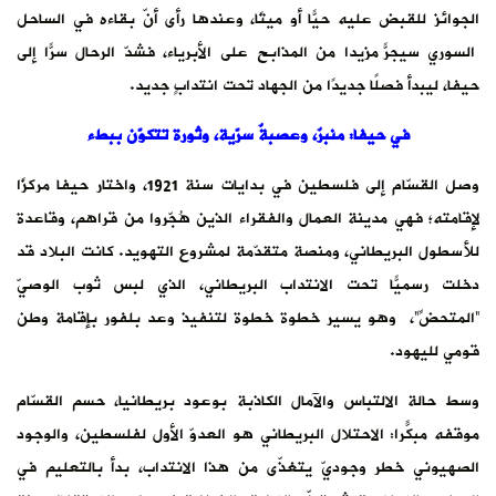
الجوائز للقبض عليه حيًّا أو ميتًا، وعندها رأى أنّ بقاءه في الساحل
السوري سيجرّ مزيدًا من المذابح على الأبرياء، فشدّ الرحال سرًّا إلى
حيفا، ليبدأ فصلًا جديدًا من الجهاد تحت انتدابٍ جديد.
في حيفا: منبرٌ، وعصبةٌ سرّية، وثورة تتكوّن ببطء
وصل القسّام إلى فلسطين في بدايات سنة 1921، واختار حيفا مركزًا
لإقامته؛ فهي مدينة العمال والفقراء الذين هُجّروا من قراهم، وقاعدة
للأسطول البريطاني، ومنصة متقدّمة لمشروع التهويد. كانت البلاد قد
دخلت رسميًّا تحت الانتداب البريطاني، الذي لبس ثوب الوصيّ
“المتحضِّ”، وهو يسير خطوة خطوة لتنفيذ وعد بلفور بإقامة وطن
قومي لليهود.
وسط حالة الالتباس والآمال الكاذبة بوعود بريطانيا، حسم القسّام
موقفه مبكّرًا: الاحتلال البريطاني هو العدوّ الأول لفلسطين، والوجود
الصهيوني خطر وجوديّ يتغذّى من هذا الانتداب، بدأ بالتعليم في