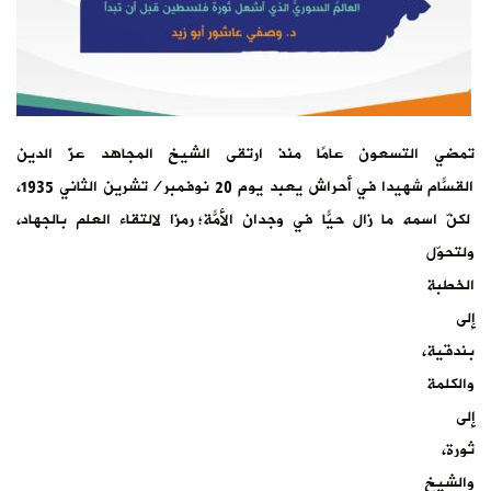
تمضي التسعون عامًا منذ ارتقى الشيخ المجاهد عزّ الدين
القسّام شهيدًا في أحراش يعبد يوم 20 نوفمبر/تشرين الثاني 1935،
لكنّ اسمه ما زال حيًّا في وجدان الأمّة؛ رمزًا لالتقاء العلم بالجهاد،
ولتحوّل
الخطبة
إلى
بندقية،
والكلمة
إلى
ثورة،
والشيخ