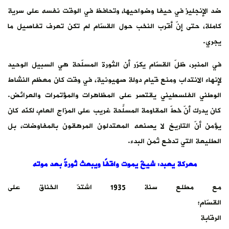
ضد الإنجليز في حيفا وضواحيها، وتحافظ في الوقت نفسه على سرية
كاملة، حتى إنّ أقرب النخب حول القسّام لم تكن تعرف تفاصيل ما
يجري.
في المنبر، ظلّ القسّام يكرّر أن الثورة المسلّحة هي السبيل الوحيد
لإنهاء الانتداب ومنع قيام دولة صهيونية، في وقت كان معظم النشاط
الوطني الفلسطيني يقتصر على المظاهرات والمؤتمرات والعرائض.
كان يدرك أنّ خطّ المقاومة المسلّحة غريبٌ على المزاج العام، لكنّه كان
يؤمن أنّ التاريخ لا يصنعه المعتدلون المرهقون بالمفاوضات، بل
الطليعة التي تدفع ثمن البدء.
معركة يعبد: شيخٌ يموت واقفًا ويبعث ثورةً بعد موته
مع مطلع سنة 1935 اشتدّ الخناق على
القسّام؛
الرقابة