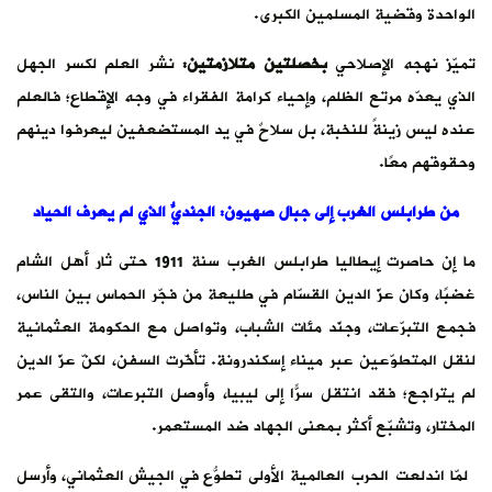
الواحدة وقضية المسلمين الكبرى.
تميّز نهجه الإصلاحي
بخصلتين متلازمتين:
نشر العلم لكسر الجهل
الذي يعدّه مرتع الظلم، وإحياء كرامة الفقراء في وجه الإقطاع؛ فالعلم
عنده ليس زينةً للنخبة، بل سلاحٌ في يد المستضعفين ليعرفوا دينهم
وحقوقهم معًا.
من طرابلس الغرب إلى جبال صهيون: الجنديُّ الذي لم يعرف الحياد
ما إن حاصرت إيطاليا طرابلس الغرب سنة 1911 حتى ثار أهل الشام
غضبًا، وكان عزّ الدين القسّام في طليعة من فجّر الحماس بين الناس،
فجمع التبرّعات، وجنّد مئات الشباب، وتواصل مع الحكومة العثمانية
لنقل المتطوّعين عبر ميناء إسكندرونة. تأخّرت السفن، لكنّ عزّ الدين
لم يتراجع؛ فقد انتقل سرًّا إلى ليبيا، وأوصل التبرعات، والتقى عمر
المختار، وتشبّع أكثر بمعنى الجهاد ضد المستعمر.
لمّا اندلعت الحرب العالمية الأولى تطوّع في الجيش العثماني، وأُرسل