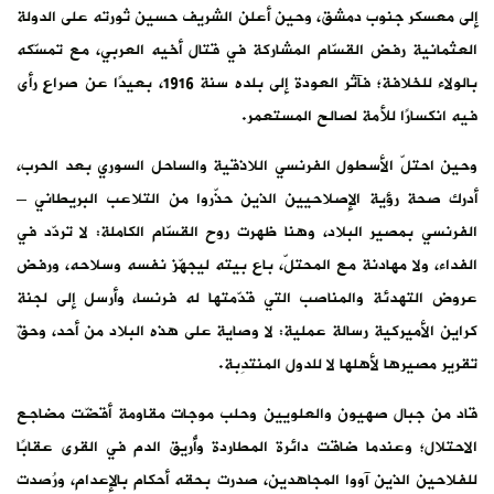
إلى معسكر جنوب دمشق، وحين أعلن الشريف حسين ثورته على الدولة
العثمانية رفض القسّام المشاركة في قتال أخيه العربي، مع تمسّكه
بالولاء للخلافة؛ فآثر العودة إلى بلده سنة 1916، بعيدًا عن صراعٍ رأى
فيه انكسارًا للأمة لصالح المستعمر.
وحين احتلّ الأسطول الفرنسي اللاذقية والساحل السوري بعد الحرب،
أدرك صحة رؤية الإصلاحيين الذين حذّروا من التلاعب البريطاني –
الفرنسي بمصير البلاد، وهنا ظهرت روح القسّام الكاملة: لا تردّد في
الفداء، ولا مهادنة مع المحتلّ، باع بيته ليجهّز نفسه وسلاحه، ورفض
عروض التهدئة والمناصب التي قدّمتها له فرنسا، وأرسل إلى لجنة
كراين الأميركية رسالة عملية: لا وصاية على هذه البلاد من أحد، وحقّ
تقرير مصيرها لأهلها لا للدول المنتدِبة.
قاد من جبال صهيون والعلويين وحلب موجات مقاومة أقضّت مضاجع
الاحتلال؛ وعندما ضاقت دائرة المطاردة وأُريق الدم في القرى عقابًا
للفلاحين الذين آووا المجاهدين، صدرت بحقه أحكام بالإعدام، ورُصدت