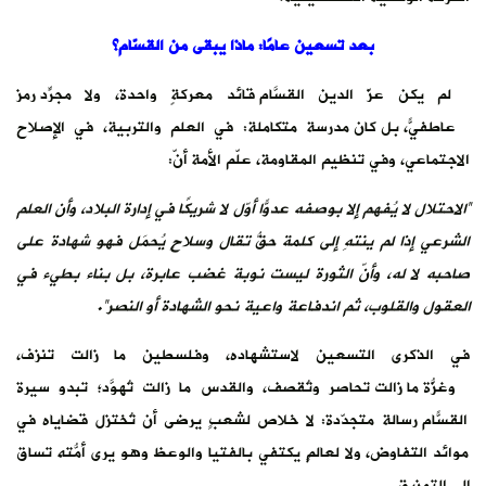
بعد تسعين عامًا: ماذا يبقى من القسّام؟
لم يكن عزّ الدين القسّام قائدَ معركةٍ واحدة، ولا مجرّد رمزٍ
عاطفيّ، بل كان مدرسةً متكاملة: في العلم والتربية، في الإصلاح
الاجتماعي، وفي تنظيم المقاومة، علّم الأمة أنّ:
“الاحتلال لا يُفهم إلا بوصفه عدوًّا أوّل لا شريكًا في إدارة البلاد، وأن العلم
الشرعي إذا لم ينتهِ إلى كلمة حقّ تُقال وسلاحٍ يُحمَل فهو شهادة على
صاحبه لا له، وأنّ الثورة ليست نوبة غضب عابرة، بل بناء بطيء في
العقول والقلوب، ثم اندفاعة واعية نحو الشهادة أو النصر”
.
في الذكرى التسعين لاستشهاده، وفلسطين ما زالت تنزف،
وغزّة ما زالت تُحاصر وتُقصف، والقدس ما زالت تُهوَّد؛ تبدو سيرة
القسّام رسالةً متجدّدة: لا خلاص لشعبٍ يرضى أن تُختزل قضاياه في
موائد التفاوض، ولا لعالمٍ يكتفي بالفتيا والوعظ وهو يرى أمّته تُساق
إلى التمزيق.