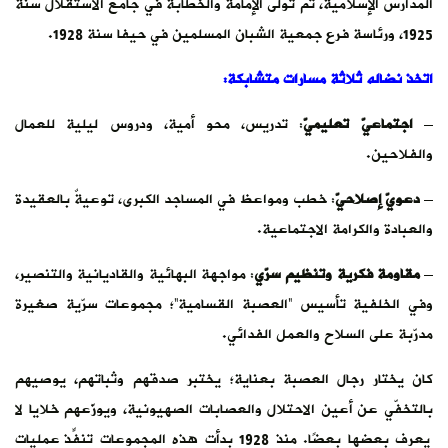
المدارس الإسلامية، ثم تولّى الإمامة والخطابة في جامع الاستقلال سنة
1925، ورئاسة فرع جمعية الشبان المسلمين في حيفا سنة 1928.
اتخذ نضاله ثلاثة مسارات متشابكة
:
–
اجتماعيّ تعليميّ
: تدريس، محو أمية، ودروس ليلية للعمال
والفلاحين.
–
دعويّ إصلاحيّ
: خطب ومواعظ في المساجد الكبرى، توعيةٌ بالعقيدة
والعبادة والكرامة الاجتماعية.
–
مقاومة فكرية وتنظيم سرّي
: مواجهة البهائية والقاديانية والتنصير،
وفي الخلفية تأسيس “العصبة القسامية”؛ مجموعات سرّية صغيرة
مدرّبة على السلاح والعمل الفدائي.
كان يختار رجال العصبة بعناية؛ يختبر صدقهم وثباتهم، يوصيهم
بالتخفّي عن أعين الاحتلال والعصابات الصهيونية، ويوزّعهم خلايا لا
يعرف بعضها بعضًا. منذ 1928 بدأت هذه المجموعات تنفّذ عملياتٍ