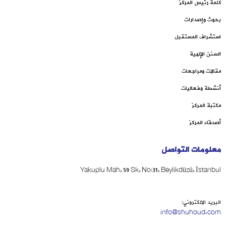
كلمة رئيس المركز
بحوث وإصدارات
استشراف المستقبل
السنن الإلهية
مقالات ومراجعات
أنشطة وفعاليات
مكتبة المركز
أصدقاء المركز
معلومات التواصل
Yakuplu Mah, 59 Sk, No:31, Beylikdüzü, İstanbul
البريد الالكتروني:
info@shuhoud.com