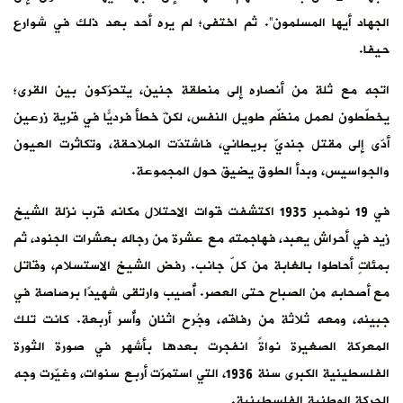
الجهاد أيها المسلمون”. ثم اختفى؛ لم يره أحد بعد ذلك في شوارع
حيفا.
اتجه مع ثلة من أنصاره إلى منطقة جنين، يتحرّكون بين القرى؛
يخطّطون لعمل منظّم طويل النفس، لكنّ خطأ فرديًّا في قرية زرعين
أدّى إلى مقتل جنديّ بريطاني، فاشتدّت الملاحقة، وتكاثرت العيون
والجواسيس، وبدأ الطوق يضيق حول المجموعة.
في 19 نوفمبر 1935 اكتشفت قوات الاحتلال مكانه قرب نزلة الشيخ
زيد في أحراش يعبد، فهاجمته مع عشرة من رجاله بعشرات الجنود، ثم
بمئاتٍ أحاطوا بالغابة من كلّ جانب. رفض الشيخ الاستسلام، وقاتل
مع أصحابه من الصباح حتى العصر. أُصيب وارتقى شهيدًا برصاصة في
جبينه، ومعه ثلاثة من رفاقه، وجُرح اثنان وأُسر أربعة. كانت تلك
المعركة الصغيرة نواةً انفجرت بعدها بأشهر في صورة الثورة
الفلسطينية الكبرى سنة 1936، التي استمرّت أربع سنوات، وغيّرت وجه
الحركة الوطنية الفلسطينية.