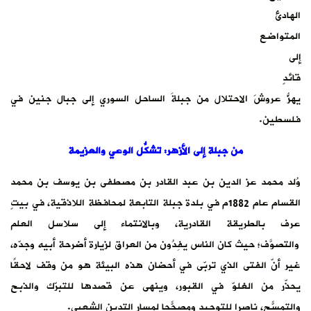
الهادئ
المتواضع
إلى
قائدٍ
يهزُّ عروشَ الاحتلال من جبلةَ الساحل السوري إلى جبال جنين في
فلسطين.
من جبلة إلى الأزهر: تشكُّل الوعي والعزيمة
وُلد محمد عز الدين بن عبد القادر بن مصطفى بن يوسف بن محمد
القسام عام 1882م في بلدة جبلة التابعة لمحافظة اللاذقية، في بيتٍ
عرف بالطريقة القادرية، وبالانتماء إلى سلاسل العلم
والتصوّف؛ حيث كان الناس يَفِدُون من العراق لزيارة أضرحة أبيه وجدّه،
غير أنّ الفتى الذي تربّى في أحضان هذه البيئة هو من وقف لاحقًا
يحذّر من الغلوّ في القبور، وينهى عن قصدها للتبرّك والذبح
والتمسّح، ناصرًا للتوحيد ومصحّحًا لمسار التدين الشعبي.