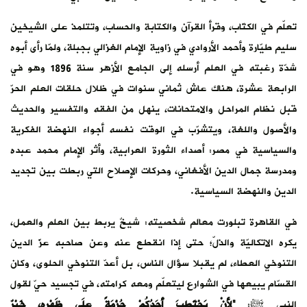
تعلّم في الكتّاب، وقرأ القرآن والكتابة والحساب، وتتلمذ على الشيخين
سليم طيّارة وأحمد الأروادي في زاوية الإمام الغزالي بجبلة، ولمّا رأى أبوه
شدّة رغبته في العلم أرسله إلى الجامع الأزهر سنة 1896 وهو في
الرابعة عشرة، هناك عاش ثماني سنوات في ظلال حلقات العلم الحرّ
قبل نظام المراحل والامتحانات، ينهل من الفقه والتفسير والحديث
والأصول واللغة، ويتشرّب في الوقت نفسه أجواء النهضة الفكرية
والسياسية في مصر: أصداء الثورة العرابية، وأثر الإمام محمد عبده
ومدرسة جمال الدين الأفغاني، وحركات الإصلاح التي ربطت بين تجديد
الدين والنهضة السياسية.
في القاهرة تبلورت معالم شخصيته: شيخٌ يربط بين العلم والعمل،
يكره الاتكاليّة والذلّ؛ حتى إذا انقطع عنه وعن صاحبه عزّ الدين
التنوخي العطاء، لم يقبلا سؤال الناس، بل أعدّ التنوخي الحلوى، وكان
القسّام يبيعها في الشوارع ليتعلّم ومعه كرامته، في تجسيد حيّ لقول
النبي ﷺ:
“لأَنْ يَحْتَطِبَ أَحَدُكُمْ حُزْمَةً علَى ظَهْرِهِ، خَيْرٌ