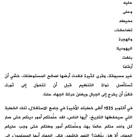
عليه
وعلى
محيطه
تضاعفت،
والهجرة
اليهودية
بلغت
أرقامًا
غير مسبوقة، وقرى كثيرة فقدت أرضها لصالح المستوطنات. خشي أن
تُستأصل نواة التنظيم قبل أن تتحوّل إلى ثورة،
فقرّر أن يخرج إلى الجبال ويعلن حركة الجهاد علنًا.
في أكتوبر 1935 ألقى خطبته الأخيرة في جامع الاستقلال، تلك الخطبة
التي سيحفظها التاريخ: “أيها الناس، لقد علّمتُكم أمور دينكم حتى صار
كل واحد منكم عالمًا بها، وعلّمتُكم أمور وطنكم حتى وجب عليكم
الجهاد. ألا هل بلّغت؟ اللهم فاشهد. فإلى الجهاد أيها المسلمون، إلى