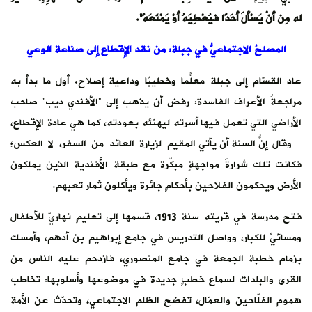
له مِن أَنْ يَسْأَلَ أَحَدًا فيُعْطِيَهُ أَوْ يَمْنَعَهُ”.
المصلحُ الاجتماعيُّ في جبلة: من نقد الإقطاع إلى صناعة الوعي
عاد القسّام إلى جبلة معلّمًا وخطيبًا وداعية إصلاح. أول ما بدأ به
مراجعةُ الأعراف الفاسدة: رفض أن يذهب إلى “الأفندي ديب” صاحب
الأراضي التي تعمل فيها أسرته ليهنّئه بعودته، كما هي عادة الإقطاع،
وقال إنّ السنة أن يأتي المقيمُ لزيارة العائد من السفر، لا العكس؛
فكانت تلك شرارةَ مواجهةٍ مبكّرة مع طبقة الأفندية الذين يملكون
الأرض ويحكمون الفلاحين بأحكامٍ جائرة ويأكلون ثمار تعبهم.
فتح مدرسة في قريته سنة 1913، قسمها إلى تعليمٍ نهاريّ للأطفال
ومسائيٍّ للكبار، وواصل التدريس في جامع إبراهيم بن أدهم، وأمسك
بزمام خطبة الجمعة في جامع المنصوري، فازدحم عليه الناس من
القرى والبلدات لسماع خطبٍ جديدة في موضوعها وأسلوبها: تخاطب
هموم الفلّاحين والعمّال، تفضح الظلم الاجتماعي، وتحدّث عن الأمة