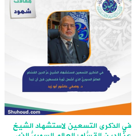
في الذكرى التسعين لاستشهاد الشيخ
عزّ الدين القسّام: العالمُ السوريُّ الذي