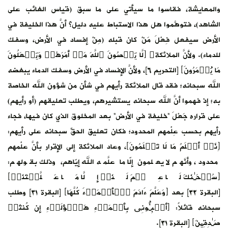
الغائب على
ا الخليفة في
الأرض، وسفك
ۡ وَیَفۡعَلُونَ
أرض وسفك الدماء يبغضه
 الله الخاصة
م (أو رأيهم)
ن فيها، فجاء
ه على رأيهم:
ار بأنَّ علْمهم
 وذلك بقولهم:
َّمۡتَنَاۤ﴾
[البقرة ٣٢] بعد ﴿وَعَلَّمَ ءَادَمَ ٱلۡأَسۡمَاۤءَ كُلَّهَا﴾ [البقرة ٣١] وطلب
ِ إِن كُنتُمۡ