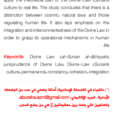
apply the 
culture to 
distincti
regulating
integratio
order to 
Keywords
:
jurisprud
culture, 
 من الجامعات
،
ab
رر.