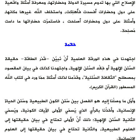
أمثلة واقعية
رها مكانها،
تها ما دامت
لطاقة- حقيقة
ي بيان المقصود
 في كتاب الله
وسُنَن الحياة
ونية، ويُسمّي
ن حقيقتها إلى
 إلى العلوم