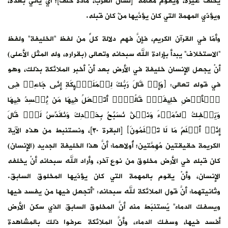
يْ يأتي بعده،
الخليفة” ولفظ
المثل الأعلى)
كة بذلك، وهو
ِی جَاعِلࣱ فِی
فۡسِدُ فِیهَا
ِسُ لَكَۖ قَالَ
﴾ [البقرة ٣٠]، ونستنبط من هذه الآية
جديد (الإنسان)
نه أنْ يخلفه
لوق السابق.
من يفسد فيها
ذي سكن الأرض
ك بالمشاهدة