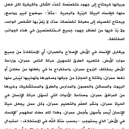
يفية لكل فعل
 كبير وواسع،
الشخص الواحد،
 هذه الجوانب
فادة من جميع
ران، وزراعة
من معادن أو
 ليُبنى منها
فيات وغيرها
ة الإنسان في
ل يجعل حياة
هوم “الإفساد
لاف- استبدال