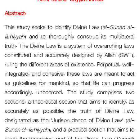
:Abstract
This study
Ilāhiyyah
) 
truth. The
constitute
ruling the 
integrated
as guideli
according
sections: a
accuratel
designated
Sunan al-I