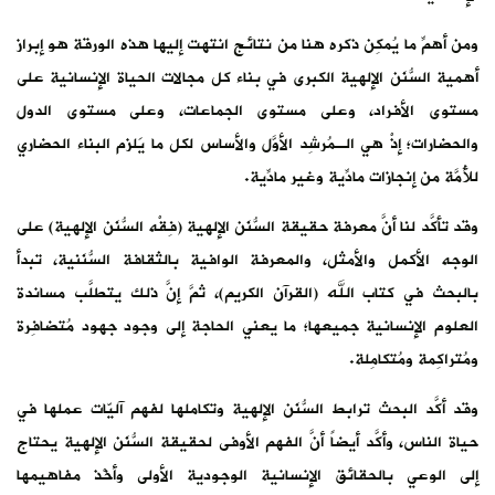
ورقة هو إبراز
الإنسانية على
ستوى الدول
البناء الحضاري
َن الإلهية) على
ُنَنية، تبدأ
طلَّب مساندة
ود مُتضافِرة
يّات عملها في
 الإلهية يحتاج
ْذ مفاهيمها