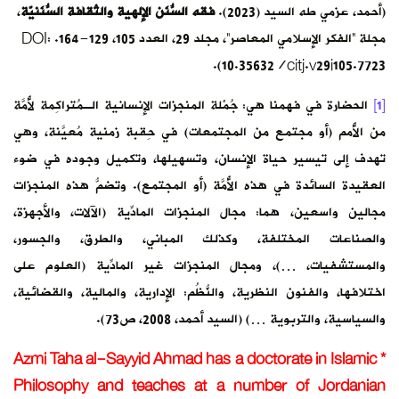
فة السُّنَنيّة
،
مجلة “الفكر الإسلامي المعاصر”، مجلد 29، العدد 105، 129-164. DOI:
اكِمة لأُمَّة
ُعيَّنة، وهي
جوده في ضوء
هذه المنجزات
ت، والأجهزة،
، والجسور،
(العلوم على
ة، والقضائية،
Azmi Taha 
Philosoph