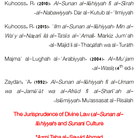
Kuhooss, 
Kuhooss, R
Waʿy al-Na
Majmaʿ al
Zaydān, ʿA
wa al-Ja
The Ju