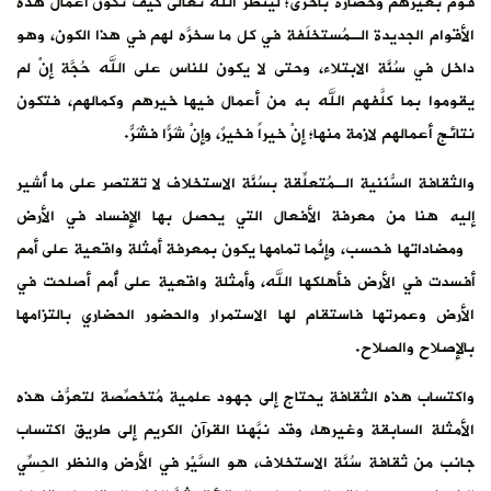
ون أعمال هذه
ذا الكون، وهو
حُجَّة إنْ لم
مالهم، فتكون
ر على ما أُشير
اد في الأرض
عية على أُمم
مم أصلحت في
ري بالتزامها
 لتعرُّف هذه
 طريق اكتساب
لنظر الحِسِّي