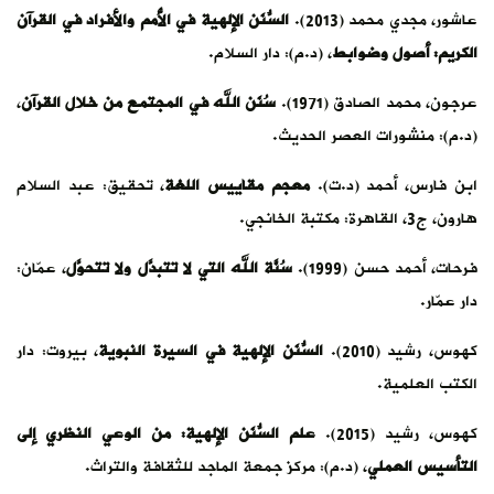
أفراد في القرآن
 خلال القرآن
،
 عبد السلام
تتحوَّل
، عمّان:
ة
، بيروت: دار
ي النظري إلى
اث.