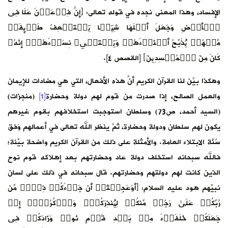
ۡنَ عَلَا فِی
 طَاۤىِٕفَةࣰ
هُمۡۚ إِنَّهُۥ
ضادات للإيمان
ة
[1]
(منجزات)
فهم بقوم غيرهم
أعمالهم وَفق
 واضحة بيِّنة؛
اكه قوم نوح
لك على لسان
ۡ ذِكۡرࣱ مِّن
كُرُوۤا۟ إِذۡ
َادَكُمۡ فِی