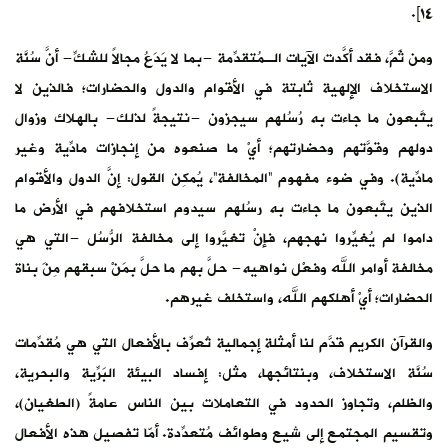
كِّ- أنَّ سُنَّة
ت؛ فالذين لا
الهلاك وزوال
مادِّية وغير
لدول والأقوام
في الأرض ما
ُسُل -التي هي
قهم مِنَ بناة
ي هي مُقدِّمات
ِية والبحرية،
ً (الطغيان)،
 هذه الأفعال