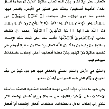
رهوا ما أنـزل
 والنظر فيها؛
سِیرُوا۟ فِی
ِن قَبۡلِهِمۡۖ
دَمَّرَ ٱللَّهُ عَلَیۡهِمۡۖ وَلِلۡكَـٰفِرِینَ أَمۡثَـٰلُهَا﴾ [محمد ١٠]. فقوله
ُنَّة الإفساد،
قبة أمرهم هي
لاك، واستخلاف
هِمٌّ من عِلْم
اصّة بِـ”سُنَّة
الإفساد التي
د؛ أيْ أفعال