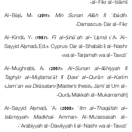
Al-Būṭī, 
Al-Kindī, 
Sayyid Aḥm
Al-Mughr
Taghyīr a
(Jamʿan wa
Al-Sayyid
Islāmiyya
ʿAra