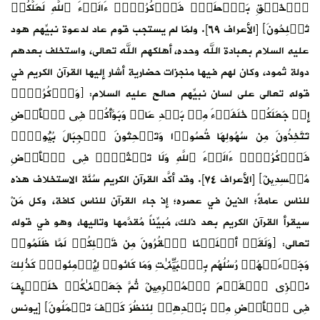
 لَعَلَّكُمۡ
اد لدعوة نبيِّهم هود
استخلف بعدهم
رآن الكريم في
ٱذۡكُرُوۤا۟
 فِی ٱلۡأَرۡضِ
َالَ بُیُوتࣰاۖ
ِی ٱلۡأَرۡضِ
 سُنَّة الاستخلاف هذه
فة، وكل مَنْ
، وهو في قوله
مَّا ظَلَمُوا۟
وا۟ۚ كَذَ ٰ⁠لِكَ
 خَلَـٰۤىِٕفَ
لُونَ﴾ [يونس