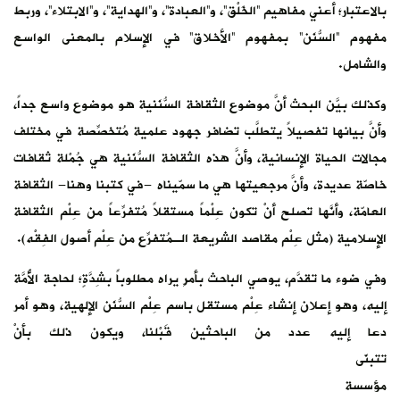
لابتلاء”، وربط
معنى الواسع
وع واسع جداً،
ِصة في مختلف
جُمْلة ثقافات
هنا- الثقافة
 عِلْم الثقافة
صول الفِقْه).
لحاجة الأُمَّة
لهية، وهو أمر
 ذلك بأنْ