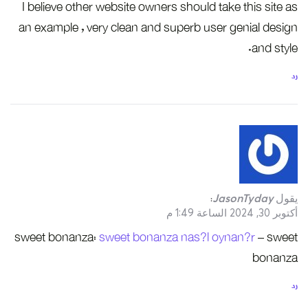
I believe
an exampl
sweet bo