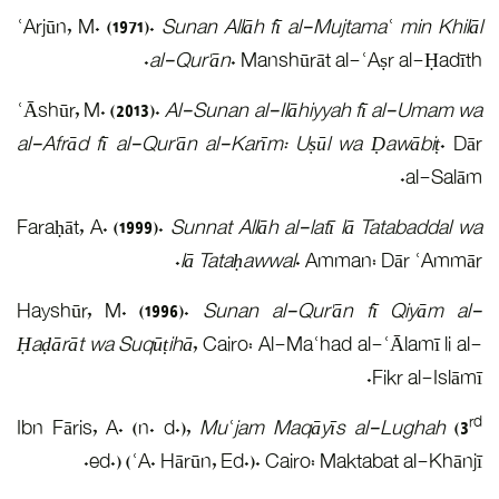
ʿArjūn, M. 
ʿᾹshūr, M. 
al-Afrād f
Faraḥāt, A.
Hayshūr, 
Ḥaḍārāt w
Ibn Fāris, 
ed