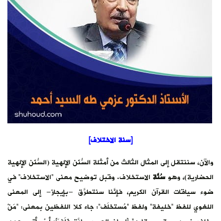
سُّنَن الإلهية
استخلاف” في
- إلى المعنى
بمعنى: “مَنْ