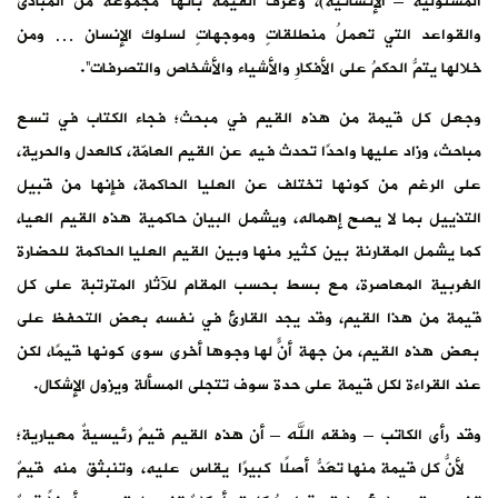
المسئولية – الإنسانية)، وعرف القيمة بأنها “مجموعةٌ من المبادئ
والقواعد التي تعملُ منطلقاتٍ وموجهاتٍ لسلوك الإنسان … ومن
خلالها يتمُّ الحكمُ على الأفكارِ والأشياء والأشخاص والتصرفات”.
وجعل كل قيمة من هذه القيم في مبحث؛ فجاء الكتاب في تسع
مباحث، وزاد عليها واحدًا تحدث فيه عن القيم العامّة، كالعدل والحرية،
على الرغم من كونها تختلف عن العليا الحاكمة، فإنها من قبيل
التذييل بما لا يصح إهماله، ويشمل البيان حاكمية هذه القيم العيا،
كما يشمل المقارنة بين كثير منها وبين القيم العليا الحاكمة للحضارة
الغربية المعاصرة، مع بسط بحسب المقام للآثار المترتبة على كل
قيمة من هذا القيم، وقد يجد القارئ في نفسه بعض التحفظ على
بعض هذه القيم، من جهة أنّ لها وجوهًا أخرى سوى كونها قيمًا، لكن
عند القراءة لكل قيمة على حدة سوف تتجلى المسألة ويزول الإشكال.
وقد رأى الكاتب – وفقه الله – أن هذه القيم قيمٌ رئيسيةٌ معيارية؛
لأنّ كل قيمة منها تُعَدُّ أصلًا كبيرًا يقاس عليه، وتنبثق منه قيمٌ