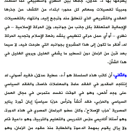
يطرحها بها د. عدلان، جامعا بين النظري والتطبيقي كما أسلفنا،
ومبينًا تفصيلات ومعالم كل محور؛ ابتداء من الكشف عن جذرها
العقدي والتشريعي الذي تنطلق منه وترجع إليه، وانتهاء بالتفصيلات
الإجمالية المتعلقة بكل جانب من جوانبه، وإن الحركة الإسلامية – في
نظري – أو أي عمل حركي تنظيمي ينشد رفعة الإسلام وتجديد الحركة
له، أفقر ما تكون إلى هذا المشروع بجوانبه التي طرحت فيه، لا سيما
بعد قرن من الزمان دون تسطير ما يشفي العليل ويروي الغليل في
هذا الشأن.
والثاني:
أن كاتب هذه السلسلة هو أ.د. عطية عدلان، فقيه أصولي، له
إنتاجه المقدور في الفقه عامة والمعاملات خاصة، والفقه السياسي
على وجه أخص، وهو في الوقت نفسه متمرس في مجال العمل
السياسي والحزبي، فقد أنشأ وترأس حزبًا سياسيًّا إبان ثورة يناير
المصرية “حزب الإصلاح”، وكان عضو البرلمان المصري في هذه الدورة،
وهو أستاذ أكاديمي مارَس التدريس والتعليم والتربية، وهو داعية قام
ولا يزال يقوم بمهمة الدعوة والخطابة منذ عقود من الزمان، وهو