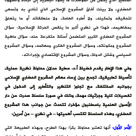
المتميز الذي يحمل من المؤهلات ما يقود البشرية إلى الرفاه والشهود
الحضاري، ولا بينت آفاق المشروع الإسلامي الذي تنادي به وتسعى
لتحقيقه وتمكينه، ولا أطره العامة، ولا منطلقاته أو ما يتعلق
بمفاهيمه، فهذا في نظري أكبر ما ينقص الحركة الإسلامية: سؤال
المشروع الحضاري الكبير المتضمن أسئلة متفرعة عنه: سؤال ماهية
المشروع ومكوناته، وسؤال المشروع الفكري ومعالمه، وسؤال المشروع
السياسي وشكل الدولة، وسؤال المشروع الاقتصادي وإجراءاته.
وفي هذا الإطار يقدم فضيلة أ.د. عطية عدلان محاولة نظرية عملية
،
تأصيلة تطبيقية، تجمع بين إرساء معالم المشروع الحضاري الإسلامي
بجوانبه المختلفة، مع تجاوز التنظير والتأطير إلى الدخول في
تفصيلات كلية وجزئيات مهمة، وذلك في صورة سلسلة صدرت عن دار
الأصول العلمية باسطنبول مؤخرا، تتحدث عن جوانب هذا المشروع
الحضاري، وهذه السلسلة تكتسب أهميتها – في نظري – من أمرين:
الأمر الأول:
أنها تعتبر محاولة بكرًا بهذا الطرح، وبهذه الطبيعة التي