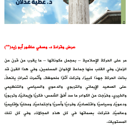
عرض وقراءة د. وصفي عاشور أبو زيد(**)
مر على الحركة الإسلامية – بمجمل مكوناتها – ما يقرب من قرن من
الزمان، وفي القلب منها جماعة الإخوان المسلمين، وفي هذا القرن قد
بذلت الحركة جهدًا كبيرًا، وتركت آثارًا ملحوظة، وأثمرت ثمراتٍ يانعةً،
على الصعيد الإيماني والتربوي والدعوي والسياسي والتنظيمي
والخيري، وخرَّجت من الكوادر ما سد أفق الشمس: فكريًّا وإيمانيًّا، وتربويًّا
ودعويًّا، وسياسيًّا واقتصاديًّا، وفرديًّا وأسريًّا واجتماعيًّا، ومحليًّا وإقليميًّا
وعالميًّا، فتركت بصماتها في كل هذه المجالات، وفي كل تلك
المستويات.