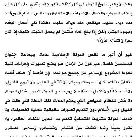
وهذا لا يعني بلوغ الكمال في كل كذلك، فهو جهد بشري على كل حال،
يدخله الصواب والخطأ، والانحراف والاستقامة، والنقص والحاجة، ويؤخذ
منه ويرد عليه، وينقص منه ويزاد عليه، وهكذا هي أعمال البشر،
وجهود البشر، ولكن إذا بلغ الماء قُلَّتين لم يحمل الخبث، فكيف إذا كان
بحرًا لا تُكدِّرُه الدِّلاءُ؟!
غير أن أكبر ما نقص الحركة الإسلامية عامة، وجماعة الإخوان
المسلمين خاصة، عبر قرن من الزمان، هو وضع تصورات وإجراءات كلية
تحوط المشروع الإسلامي من جميع جوانبه، وإن ادَّعتْ أن هناك أشياء
تتعلق بذلك، لكنها عمومات ومبادئ لا تشفي العليل ولا تروي الغليل،
ولا تسد خللًا ولا تكمل نقصًا؛ فلا يوجد لدى الحركة تصور لشكل الدولة،
ولا شكل للنظام السياسي الذي يحكم الدولة، تلك الدولة التي ظلت في
الخيال وفي الأحلام دون تقديم تصورات حقيقية عملية تفصيلية، ولا
قدمت الحركة مشروعًا اقتصاديًّا تقدم به البديل للنظام العالمي، ولا
نقول بديلًا وإنما الكشف عن النظام الاقتصادي الإسلامي العبقري