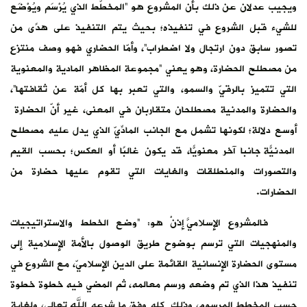
ويجيب عدلان عن ذلك بأن المشروع هو “المخطَّط الذي يُرْسَم ويُوْضَع
للشيء قبل الشروع في تنفيذه؛ بحيث يتم التنفيذ على هدًى من
تصور سابق دون ارتجال ولا اضطراب”، وأمّا الحضاري فهو وصف منتزع
من مصطلح الحضارة، وهو يعني “مجموعة المظاهر المادية والمعنوية
التي تتميز بالرقيّ والسمو، والتي تعبر بها كل أمّة عن ثقافتها”،
والحضارة والمدنية مصطلحان متقاربان في المعنى، غير أنّ الحضارة
أوسع دلالة؛ لكونها تشمل مع الجانب المادِّيّ الذي يدل عليه مصطلح
المدنيّة جانبًا آخر معنويًّا، قد يكون غالبًا أو العكس؛ بحسب القيم
والتصورات والمنطلقات والغايات التي تقوم عليها حضارة من
الحضارات.
فالمشروع الإسلاميّ إذَنْ هو: “وضع الخطط والاستراتيجيات
والمنهجيات التي ترسم بوضوح طريق الوصول بالأمة الإسلامية إلى
مستوى الحضارة الإنسانية القائمة على الدين الإسلاميّ، مع الشروع في
تنفيذ هذا الذي تم وضعه ورسم معالمه، ثم المضي فيه خطوة خطوة
حسب المخطط المرسوم، وذلك كله وفق ما شرعه الله تعالى، ولغاية