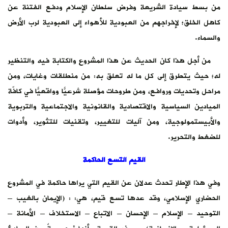
من بسط سيادة الشريعة وفرض سلطان الإسلام ودفع الفتنة عن
كاهل الخلق؛ لإخراجهم من العبودية للأهواء إلى العبودية لرب الأرض
والسماء.
من أجل هذا كان الحديث عن هذا المشروع والكتابة فيه والتنظير
له؛ حيث يتطرق إلى كل ما له تعلق به: من منطلقات وغايات، ومن
مراحل وتحديات وروافع، ومن طروحات مؤصلة شرعيًّا وواقعيًّا في كافّة
الميادين السياسية والاقتصادية والقانونية والاجتماعية والتربوية
والأبيستمولوجية، ومن آليات للتغيير، وتقنيات للتثوير، وأدوات
للضغط والتحرير.
القيم التسع الحاكمة
وفي هذا الإطار تحدث عدلان عن القيم التي يراها حاكمة في المشروع
الحضاري الإسلامي، وقد عدها تسع قيم، هي: : (الإيمان بالغيب –
التوحيد – الإسلام – الإحسان – الاتباع – الاستخلاف – الأمانة –