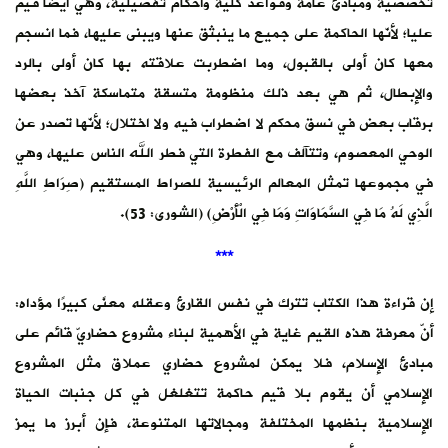
تخصصية ومبادئُ عامة وقواعدُ كلية وأحكامٌ تفصيلية، وهي أيضاً قيمٌ
عليا؛ لأنّها الحاكمة على جميع ما ينبثق عنها ويبنى عليها، فما انسجم
معها كان أولى بالقبول، وما اضطربت علاقته بها كان أولى بالرد
والإبطال، ثم هي بعد ذلك منظومة متسقة متماسكة آخذ بعضها
برقاب بعض في نسق محكم لا اضطراب فيه ولا اختلال؛ لأنّها تصدر عن
الوحي المعصوم، وتتآلف مع الفطرة التي فطر الله الناس عليها، وهي
في مجموعها تمثل المعالم الرئيسية للصراط المستقيم (صِرَاطِ اللَّهِ
الَّذِي لَهُ مَا فِي السَّمَاوَاتِ وَمَا فِي الْأَرْضِ) (الشورى: 53).
***
إن قراءة هذا الكتاب تترك في نفس القارئ وعقله معنًى كبيرًا مؤداه:
أنّ معرفة هذه القيم غاية في الأهمية لبناء مشروع حضاريّ قائم على
مبادئ الإسلام، فلا يمكن لمشروع حضاري عملاق مثل المشروع
الإسلامي أن يقوم بلا قيم حاكمة تتغلغل في كل جنبات الحياة
الإسلامية بنظمها المختلفة ومجالاتها المتنوعة، فإن أبرز ما يمز