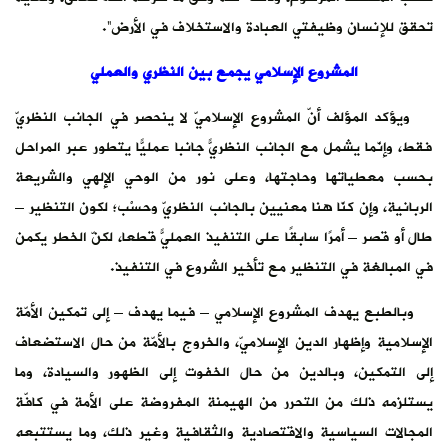
تحقق للإنسان وظيفتي العبادة والاستخلاف في الأرض”.
المشروع الإسلامي يجمع بين النظري والعملي
ويؤكد المؤلف أنّ المشروع الإسلاميّ لا ينحصر في الجانب النظريّ
فقط، وإنّما يشمل مع الجانب النظريّ جانبًا عمليًّا يتطور عبر المراحل
بحسب معطياتها وحاجتها، وعلى نور من الوحي الإلهي والشريعة
الربانية، وإن كنّا هنا معنيين بالجانب النظريّ وحسْب؛ لكون التنظير –
طال أو قصر – أمرًا سابقًا على التنفيذ العمليّ قطعًا، لكنّ الخطر يكمن
في المبالغة في التنظير مع تأخير الشروع في التنفيذ.
وبالطبع يهدف المشروع الإسلامي – فيما يهدف – إلى تمكين الأمّة
الإسلامية وإظهار الدين الإسلاميّ، والخروج بالأمّة من حال الاستضعاف
إلى التمكين، وبالدين من حال الخفوت إلى الظهور والسيادة، وما
يستلزمه ذلك من التحرر من الهيمنة المفروضة على الأمة في كافّة
المجالات السياسية والاقتصادية والثقافية وغير ذلك، وما يستتبعه