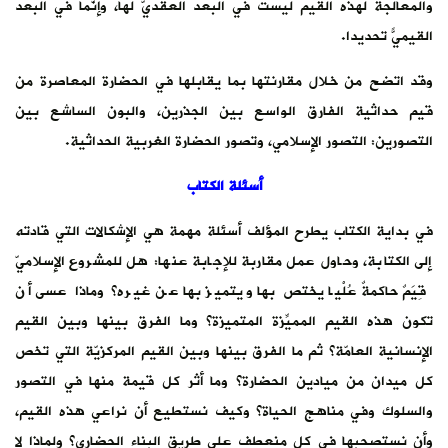
والمعالجةُ لهذه القيم ليست في البعد العقديّ لها، وإنّما في البعد
القيميّ تحديدًا.
وقد اتضح من خلال مقارنتها بما يقابلها في الحضارة المعاصرة من
قيم حداثية الفارق الواسع بين الجذرين، والبون الساشع بين
التصورين: التصور الإسلامي، وتصور الحضارة الغربية الحداثية.
أسئلة الكتاب
في بداية الكتاب يطرح المؤلف أسئلة مهمة هي الإشكالات التي قادته
إلى الكتابة، وحاول عمل مقاربة للإجابة عنها: هل للمشروع الإسلاميّ
قِيَمٌ حاكمةٌ عُلْيا يختص بها ويتميز بها عن غيره؟ وماذا عسى أن
تكون هذه القيم المميِّزة المتميزة؟ وما الفرق بينها وبين القيم
الإنسانية العامّة؟ ثم ما الفرق بينها وبين القيم المركزيّة التي تخص
كل ميدان من ميادين الحضارة؟ وما أثر كل قيمة منها في التصور
والسلوك وفي مناهج الحياة؟ وكيف نستطيع أن نراعي هذه القيم،
وأن نستصحبها في كل منعطف على طريق البناء الحضاري؟ ولماذا لا