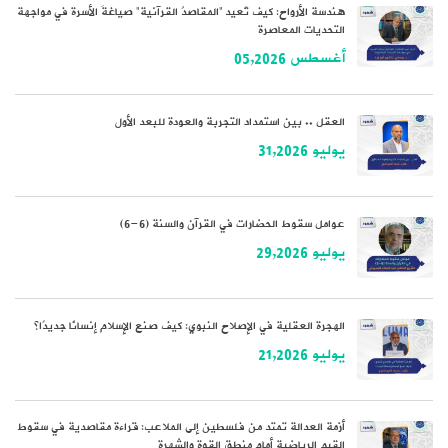
هندسة الأرواح: كيف تُعيد “المقاصدُ القرآنية” صياغةَ الأسرة في مواجهة
التحديات المعاصرة
أغسطس 05,2026
العقل .. بين استمداد التجربة والعودة للبعد الأول
يوليو 31,2026
عوامل سقوط الحضارات في القرآن والسنة (6-6)
يوليو 29,2026
الهجرة العقلية في الإصلاح النبوي: كيف صنع الإسلام إنسانًا جديدًا؟
يوليو 21,2026
أزمة العدالة تمتد من فلسطين إلى الملاعب: قراءة مقاصدية في سقوط
القيم الرياضية أمام منطق القوة والشهرة