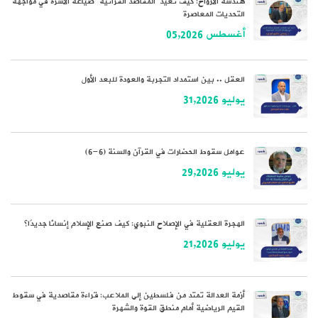
هندسة الأرواح: كيف تُعيد “المقاصدُ القرآنية” صياغةَ الأسرة في مواجهة
التحديات المعاصرة
أغسطس 05,2026
العقل .. بين استمداد التجربة والعودة للبعد الأول
يوليو 31,2026
عوامل سقوط الحضارات في القرآن والسنة (6-6)
يوليو 29,2026
الهجرة العقلية في الإصلاح النبوي: كيف صنع الإسلام إنسانًا جديدًا؟
يوليو 21,2026
أزمة العدالة تمتد من فلسطين إلى الملاعب: قراءة مقاصدية في سقوط
القيم الرياضية أمام منطق القوة والشهرة