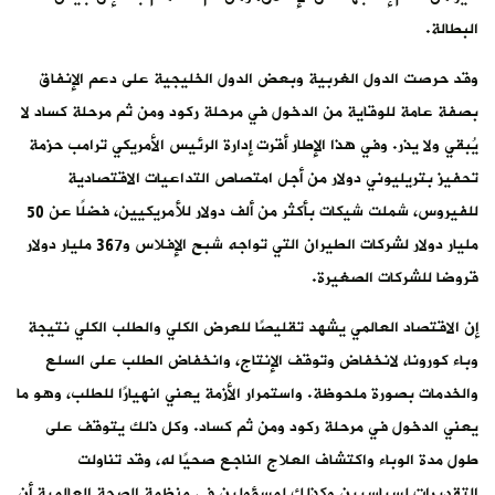
البطالة.
وقد حرصت الدول الغربية وبعض الدول الخليجية على دعم الإنفاق
بصفة عامة للوقاية من الدخول في مرحلة ركود ومن ثم مرحلة كساد لا
يُبقي ولا يذر. وفي هذا الإطار أقرت إدارة الرئيس الأمريكي ترامب حزمة
تحفيز بتريليوني دولار من أجل امتصاص التداعيات الاقتصادية
للفيروس، شملت شيكات بأكثر من ألف دولار للأمريكيين، فضلًا عن 50
مليار دولار لشركات الطيران التي تواجه شبح الإفلاس و367 مليار دولار
قروضا للشركات الصغيرة.
إن الاقتصاد العالمي يشهد تقليصًا للعرض الكلي والطلب الكلي نتيجة
وباء كورونا، لانخفاض وتوقف الإنتاج، وانخفاض الطلب على السلع
والخدمات بصورة ملحوظة. واستمرار الأزمة يعني انهيارًا للطلب، وهو ما
يعني الدخول في مرحلة ركود ومن ثم كساد. وكل ذلك يتوقف على
طول مدة الوباء واكتشاف العلاج الناجع صحيًا له، وقد تناولت
التقديرات لسياسيين وكذلك لمسؤولين في منظمة الصحة العالمية أن