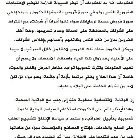
الحكومات، فلا بد للحكومات أن توفر السيولة اللازمة لتوفير الاحتياجات
الضرورية للناس، ولو في صورة قروض تقترضها الحكومة، وتمنحها في
صورة قروض حسنة لرعاياها، سواء كانوا أفرادًا أو شركات، مع اشتراط
على الشركات بالمحافظة على العمالة وعدم تسريحها. وهذا أخف
الضررين بدلا من فقد الناس وظائفهم وأعمالهم وإفلاس الشركات.
ويمكن للحكومة سداد تلك القروض لاحقا من خلال الضرائب، لا سيما
على الأغنياء بعد زوال هذا الوباء واستقرار الاقتصاد. ولا يصح أن
تغيب الحكومات وتترك شعوبها تواجه مخاطر المرض والفقر والموت،
خاصة أن هذا العلاج وقتي مرتبط بأزمة أو جائحة، وهو دواء مُرّ، لكن
لابد من تناوله للحفاظ على البلاد والعباد.
إن الوقاية الاقتصادية مطلوبة جنبًا إلى جنب مع الوقاية الصحية،
وهذا أيضًا يحتم على الحكومات استخدام السياسة المالية لخدمة
شعوبها، بتأجيل الضرائب، واستخدام سياسة الإنفاق لتشجيع الطلب
على السلع والخدمات. فإنتاج المصانع والمؤسسات بجزء من طاقاتها
خير من عدم إنتاجها على الإطلاق، ومن ثم انضمام جدد إلى جيش