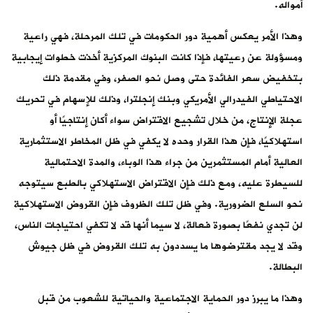
أمواله.
وهذا الأمر يعكس أهمية دور الحكومات في تلك المرحلة، فهي راعية
ومسؤولة عن رعيتها، فإذا كانت البنوك المركزية أخذت خطوات إيجابية
بتخفيض سعر الفائدة حتى وصل نحو الصفر، وفي مقدمة ذلك
الاحتياطي الفيدرالي الأمريكي وبنك إنجلترا، وذلك للإسهام في تحريك
عجلة الإنتاج، من خلال تشجيع الاقتراض سواء أكان إنتاجيًا أو
استهلاكيًا، فإن هذا القرار وحده لا يكفي في ظل المخاطر الاستثمارية
العالية أمام المستثمرين من جراء هذا الوباء، والمدة الاحتمالية
للسيطرة عليه، ومع ذلك فإن الاقتراض الاستهلاكي بالطبع سيتوجه
نحو السلع الضرورية. وفي ظل تلك الظروف فإن القروض الاستهلاكية
لن تجدي نفعًا بصورة فعالة، لا سيما أنها قد لا تكفي احتياجات الناس،
وقد لا يجد مقترضوها ما يسددون به تلك القروض في ظل جيوش
البطالة.
وهذا ما يبرز دور الحماية الاجتماعية والحياتية للشعوب من قبل