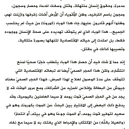
مدمرة، وحقوق إنسان منتهكة، وقتل وسفك للدماء وحصار وسجون،
ومجون باسم الترفيه، وظن الأقوياء أن الأرض أخذت زخرفها وازّيّنت لهم،
وظنوا أنهم قادرون عليها، جاء هذا الوباء (كورونا) من حيث لم يحتسب
الجميع.. هذا الوباء الذي لم يتوقف تهديده على صحة الإنسان ووجوده
فقط، بل امتدت إلى حياته الاقتصادية لتنهكها بصورة متتالية،
وتصيبها كذلك في مقتل.
إنه مما لا شك فيه أن حصار هذا الوباء يتطلب حَجْرًا صحيًا لمنع
انتشاره، ولكن هذا الحجر الصحيّ أيضًا له تبعاته الاقتصادية التي
تتوقف على مدة الوصول لعلاج لهذا المرض. فهذا الحجر الصحيّ معناه
جيوش من البطالة وإفلاس للمزيد من الشركات، ومع مرور الوقت قد لا
يجد من في الحجْر الصحيّ قوت يومه لا سيما العاملين باليومية، وقد
يدفع ذلك البعض إلى الاختيار بين البحث عن الموت بكورونا، وهو في
سعيه لتوفير قوت يومه، أو الموت جوعًا وهو في بيته، أو انتحارًا
(والعياذ بالله) من الاكتئاب والإحباط الذي يفتك به لا سيما مع نفاد