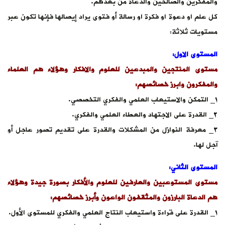
 عبر
ماء
 أو
لاء