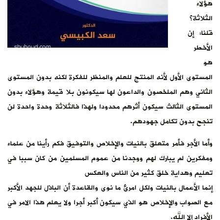
توى
دون
 لن
لماء
 في
أكبر
 في