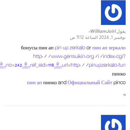
id=1&mode=redirect&no=2