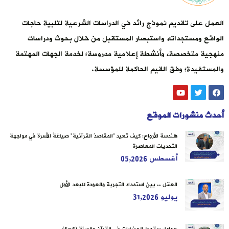
العمل على تقديم نموذج رائد في الدراسات الشرعية لتلبية حاجات
الواقع ومستجداته واستبصار المستقبل من خلال بحوث ودراسات
منهجية متخصصة، وأنشطة إعلامية مدروسة؛ لخدمة الجهات المهتمة
والمستفيدة؛ وفق القيم الحاكمة للمؤسسة.
أحدث منشورات الموقع
هندسة الأرواح: كيف تُعيد “المقاصدُ القرآنية” صياغةَ الأسرة في مواجهة
التحديات المعاصرة
أغسطس 05,2026
العقل .. بين استمداد التجربة والعودة للبعد الأول
يوليو 31,2026