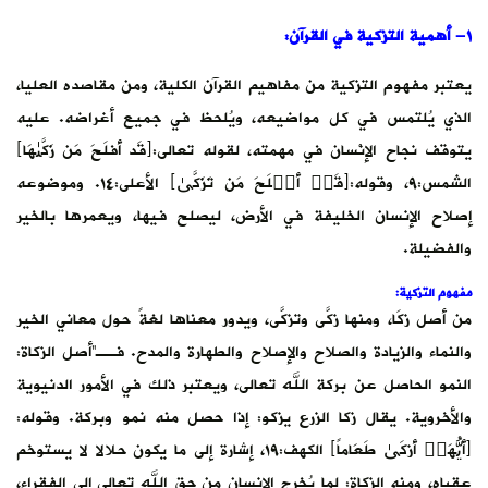
١- أهمية التزكية في القرآن:
يعتبر مفهوم التزكية من مفاهيم القرآن الكلية، ومن مقاصده العليا،
الذي يُلتمس في كل مواضيعه، ويُلحظ في جميع أغراضه. عليه
يتوقف نجاح الإنْسان في مهمته، لقوله تعالى:﴿قَد أَفلَحَ مَن زَكَّىٰهَا﴾
الشمس:٩، وقوله:﴿قَدۡ أَفۡلَحَ مَن تَزَكَّىٰ﴾ الأعلى:١٤. وموضوعه
إصلاح الإنسان الخليفة في الأرض، ليصلح فيها، ويعمرها بالخير
والفضيلة.
مفهوم التزكية:
من أصل زكَا، ومنها زكَّى وتزكَّى، ويدور معناها لغةً حول معاني الخير
والنماء والزيادة والصلاح والإصلاح والطهارة والمدح. فــ”أصل الزكاة:
النمو الحاصل عن بركة الله تعالى، ويعتبر ذلك في الأمور الدنيوية
والأخروية. يقال زكا الزرع يزكو: إذا حصل منه نمو وبركة. وقوله:
﴿أَیُّهَاۤ أَزكَىٰ طَعَاماً﴾ الكهف:١٩، إشارة إلى ما يكون حلالا لا يستوخم
عقباه، ومنه الزكاة: لما يُخرِج الإنسان من حق الله تعالى إلى الفقراء،