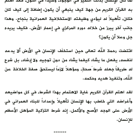
لما كان الإنسان بذلك التميز في الوجود، وسيداً في الكون، فقد اهتم
به القرآن الكريم من جهة كيف ينبغي أن يكون، إضافة إلى كيف كان
فكان، تأهيلاً له ليؤدي وظيفته الاستخلافية العمرانية بنجاح. وهذا
جانب آخر يبرز من خلاله دوره المركزي في إعمار الأرض. فكيف يريده
جل وعلا أن يكون؟
اقتضت رحمة الله تعالى حين استخلَف الإنسان في الأرض ألا يدعه
لنفسه، يفعل ما يشاء كيفما يشاء من دون توجيه ولا إرشاد، بل شرع
له طريقاً جعله شرط َصحةٍ، ومؤهلاً لازماً ليستحق صفة الخلافة عن
الله، وتنفيذ هديه وحكمه.
لقد اهتم القرآن الكريم غاية الاهتمام بهذا الشرط، في كل مواضيعه
وأغراضه التي خاطب بها الإنسان تأهيلاً وإعداداً للبناء العمراني في
الأرض على الوجه الأصح والأكمل. إنه شرط التزكية المؤهل الأعظم
للإنسان.
*******