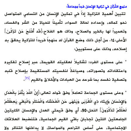
منهج القُرْآن في تزكية الإنْسان فرداً وجماعةً:
تتبين أهمية التزكية إذاً في تمكين الإنسان من التسامي المتواصل
نحو كماله، وإعداده لحالة السواء، تأميناً للحياة من الشر والفساد،
وتعميراً لها بالخير والصلاح، وذاك هو الفلاح:﴿قَد أَفْلَحَ مَن تَزَكَّىٰ﴾
الأعلى:١٤. من أجل ذلك وضع القرآن له منهجاً فريداً للتزكية يحقق به
إصلاحه، وذلك على مستويين:
* على مستوى الفرد؛ تشكيلاً لعقليته القويمة، عبر إصلاح تفكيره
واعتقاداته وتصوراته، وصياغةً لنفسيته المستقيمة بإصلاح قلبه
[15]
وتصفية نفسه بما شرعه من العبادات والأخلاق والقيم
.
* وعلى مستوى الجماعة تعاملاً وفق قوله تعالى:﴿إِنَّ اللَّهَ يَأْمُرُ بِالْعَدْلِ
وَالإِحْسَانِ وَإِيتَاء ذِي الْقُرْبَى وَيَنْهَى عَنِ الْفَحْشَاء وَالْمُنكَرِ وَالْبَغْيِ يَعِظُكُمْ
لَعَلَّكُمْ تَذَكَّرُونَ﴾ النحل:90، أي وفق قيمتي العدل والإحسان الكليتين
الجامعتين اللتين تجذبان باقي القيم الجماعية، فتنضبط العلاقات
الاجتماعية، على أساس التراحم والمواساة، لا يداخلها التناكر ولا