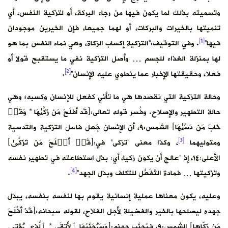
وتسميته بذلك لما يكون فيها من رجاء البركة، أو لتزكية النفس، أي
تنميتها بالخيرات والبركات، أو لهما جميعا، فإن الخيرين موجودان
[1]
فيها”
. وفي التوقيف:”التزكية إكساب الزكاة، وهي نماء النفس بما هو
لها بمنزلة الغذاء للجسم … وأصل التزكية نفي ما يستقبح قولا أو
[2]
فعلا، وحقيقتها الإخبار عما ينطوي عليه الإنسان”
.
وحالة التزكية التي نقصدها هي ما تأتي كفعل للإنسان وكسبه؛ وهي
حالة التطهير والإصلاح. وفُسر قوله تعالى:﴿قَد أَفلَحَ مَن زَكَّىٰهَا * وَقَدۡ
خَابَ مَن دَسَّىٰهَا﴾ الشمس:٩، أن الإنْسان جُعل فاعل التزكية والتدسية
[3]
ومتوليهما
، وكذا معنى “تزكى” في:﴿قَدۡ أَفۡلَحَ مَن تَزَكَّىٰ﴾
الأعلى:١٤، إذ “عالج أن يكون زكيا، أي: بذل استطاعته في تطهير نفسه
[4]
وتزكيتها … فمادة التَّفَعُّلِ للتكلف وبذل الجهد”
.
وعليه، يكون معناها عملية إنسانية يقوم بها لنفسه بنفسه، يبذل
جهده ليصلحها بالخير والفضيلة لأجل الفلاح، لقوله سبحانه:﴿قَدْ أفْلَحَ
مَن زَكّاها﴾ الشمس:٩، فيُجنَّب جهنم:﴿وَسَیُجَنَّبُهَا ٱلأَتقَى * ٱلَّذِی یُؤتِی