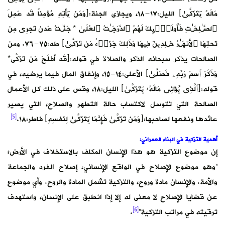
مَالَهُ یَتَزَكَّىٰ﴾ الليل:١٧-١٨، ويجازى الجنة:﴿وَمَن یَأتِهِ مُؤمِناً قَد عَمِلَ
ٱلصَّـٰلِحَـٰتِ فَأُولَـٰۤىِٕكَ لَهُمُ ٱلدَّرَجَـٰتُ ٱلعُلَىٰ * جَنَّـٰتُ عَدن تَجرِی مِن
تَحتِهَا ٱلأَنهَـٰرُ خَـٰلِدِینَ فِیهَا وَذَ لِكَ جَزَاۤءُ مَن تَزَكَّىٰ﴾ طه:٧٥-٧٦. ومن
الصالحات يذكر سبحانه الذكر والصلاة في قوله:﴿قَد أَفلَحَ مَن تَزَكَّى*
وَذَكَرَ ٱسمَ رَبِّهِۦ فَصَلَّىٰ﴾ الأعلى:١٤-١٥، وإنفاق المال فيما يرضيه، في
قوله:﴿ٱلَّذِی یُؤتِی مَالَهُۥ یَتَزَكَّىٰ﴾ الليل:١٨، وقس على ذلك كل الأعمال
الصالحة التي تتوسل لاكتساب حالة التطهر والصلاح، التي يصير
[5]
عائدها ونفعها لصاحبها:﴿وَمَن تَزَكَّىٰ فَإِنَّمَا یَتَزَكَّىٰ لِنَفسِهِ﴾ فاطر:١٨.
أهمية التزكية في البناء العمراني:
إن موضوع التزكية هو هذا الإنسان المكلف بالاستخلاف في الأرض؛
“وهو موضوع الإصلاح في الواقع الإنساني، إصلاح الفرد والجماعة
والأمة. والإنسان مادة وروح، والتزكية تشمل المادة والروح. وأي موضوع
عن قضايا الإصلاح لا معنى له إلا إذا انطبق على الإنسان، واستهدف
[6]
ترقيته في مراتب التزكية”
.