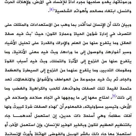
ورعوناتها، يغدو صاحبها مجرد أداة للإفساد في الأرض، ولإهلاك الحرث
[8]
والنسل، ابتغاء مصالحه وأهوائه الشخصية”
.
وبيان ذلك أن الإنسان لما أُقدر بما وهب من الاستعدادات والملكات على
التصرف في إدارة شؤون الحياة وعمارة الكون؛ حيث “بث فيه صفة
العقل وما يتفرع عنها من العلم والإدراك والقدرة على تحليل الأشياء
وسبر أغوارها، والوصول إلى ما وراءها، وبث فيه معنى الأنانية، وما
يتفرع عنها من النزوع إلى الأثرة والتملك، وبث فيه أسباب القوة
ومقومات التدبير، وما يتفرع عنهما من النزوع إلى السيطرة والعظمة
والجاه، ثم بث فيه مجموعة من العواطف والأشواق والانفعالات، تعد
متممة لقيمة تلك الصفات وفوائدها، كالحب والكراهية والغضب وما
[9]
إلى ذلك”
، احتاج معها إلى ما يوجهها في اتجاه صلاحه وإصلاحه في
الأرض، وتيسير مسؤولياته، فالمعلوم أن “لهذه الصفات شرة كبيرةً، ولها
آفات عظاماً؛ وهي أسلحة ذات حدين، إن استعمل أحدهمــا جاء
بالتنظيم العظيم للكون وبالخير الوفير للإنسان، وإن استعمل الآخر، أو
استعملا معا جاء ذلك بالشر الوبيل والفوضى الهائلة وأورث الإنسانية