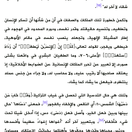
[10]
شقاء لا آخر له”
.
وتكمن خطورة تلك الملكات والصفات في أن من شأنها أن تسكر الإنسان
وتطغيه، وتنسيه حقيقته وقدر نفسه، ودوره المحدود في الوجود في
إطار المشيئة الإلهية، وتجعله ينصب نفسه في مقام الألوهية،
فيطغى ويفجر، لقوله تعالى:﴿كَلَّاۤ إِنَّ ٱلإِنسَـٰنَ لَیَطغَىٰۤ* أَن رَّءَاهُ
ٱستَغنَىٰۤ﴾ الأعلى:٦-٧، وما الطغيان البشري في واقعنا بشتى
صوره، إلا تعبير عن تحرر الملكات الإنسانية عن الضوابط الأخلاقية؛ إذ
يعتقد صاحبها ألا رقيب عليه، ولا محاسب له، ولا جزاء من جنس عمله
ينتظره، فيفعل ما يشاء كما يشاء.
وتلك هي حال التدسية التي تحصل في غياب التزكية:﴿وَقَدۡ خَابَ مَن
[11]
دَسَّىٰهَا﴾ الشمس:١٠؛ أي النقص والإخفاء بالفجور
، فمعنى “دَسّاها” “حالَ
بينها وبين فعل الخير. وأصل فعل (دَسّى): دس، إذا أدخل شيئا تحت
[12]
شيء فأخفاه”
، وبتعبير آخر أنه “أغواها إغواءً عظيماً وأفسدها
ودنّس محياها وقذَرها وحقَّرها وأهلكها بخبائث الاعتقاد ومساوئ