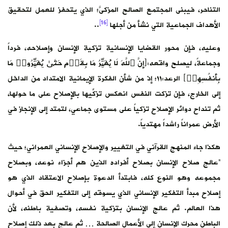
التناحر، فيبنى المجتمع الصالح المزكىَّ؛ الذي يتحفز للعمل لتحقيق
[16]
الأهداف الجماعية التي نشأ من أجلها
..
وعليه، فإن محور القضايا الإنسانية تزكية الإنسان وإصلاحه، فرداً
وجماعةً، ليصلح واقعه:﴿إِنَّ ٱللَّهَ لَا یُغَیِّرُ مَا بِقَوۡمٍ حَتَّىٰ یُغَیِّرُوا۟ مَا
بِأَنفُسِهِمۡ﴾ الرعد:١١؛ إذ من شأن الفكرة الإيمانية الامتداد من الداخل
إلى الخارج، فإن تزكت النفس انعكس تزكِّيها بالإصلاح على ما حولها،
ثم تنداح دوائر الإصلاح تزكياً على مستوى جماعي، لتمتد إلى الإنجاز في
الأرض عمراناً راشداً مهتدياً.
هكذا جاء المنهج القرآني في التغيير والإصلاح الإنساني العمراني؛ حيث
“عالج صلاح الإنسان بصلاح أفراده الذين هم أجزاء نوعه، وبصلاح
مجموعه وهو النوع كله، فابتدأ الدعوة بإصلاح الاعتقاد الذي هو
إصلاح مبدأ التفكير الإنساني الذي يسوقه إلى التفكير الحق في أحوال
هذا العالم. ثم عالج الإنسان بتزكية نفسه، وتصفية باطنه، لأن
الباطن محرك الإنسان إلى الأعمال الصالحة … ثم عالج بعد ذلك إصلاح