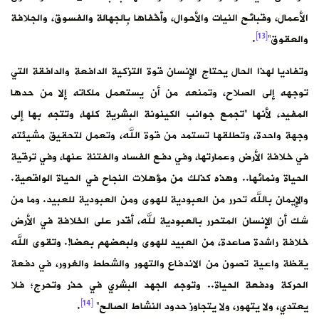
الأعمال، وقبائح النيات والأحوال، وأخْفاها بِالجهالة والفسوق، والجلافة
[13]
والعقوق”
.
وتفاديا لهذا الحال يحتاج الإنسان قوة التزكية الدافعة والدافقة التي
توجهه إلى الصلاح، وتمنعه من أن يستعمل ملكاته إلا من حدها
المفيد، لأنها “تجمع جوانب الكينونة البشرية كلها، وتتجه بها إلى
وجهة واحدة، وتطلقها تستمد من قوة الله، وتعمل لتحقيق مشيئته
في خلافة الأرض وعمارتها، وفي دفع الفساد والفتنة عنها، وفي ترقية
الحياة ونمائها.. وهذه كذلك من مؤهلات النجاح في الحياة الواقعية.
والإيمان بالله تحرر من العبودية للهوى ومن العبودية للعبيد. وما من
شك أن الإنسان المتحرر بالعبودية لله، أقدر على الخلافة في الأرض
خلافة راشدة صاعدة، من العبيد للهوى ولبعضهم بعضا!. وتقوى الله
يقظة واعية تصون من الاندفاع والتهور والشطط والغرور، في دفعة
الحركة ودفعة الحياة.. وتوجه الجهد البشري في حذر وتحرج؛ فلا
[14]
يعتدي، ولا يتهور، ولا يتجاوز حدود النشاط الصالح”
.