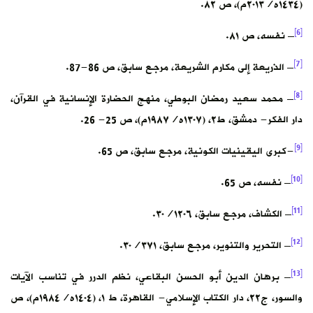
(١٤٣٤ه/٢٠١٣م)، ص ٨٢.
[6]
– نفسه، ص ٨١.
[7]
– الذريعة إلى مكارم الشريعة، مرجع سابق، ص 86-87.
[8]
– محمد سعيد رمضان البوطي، منهج الحضارة الإنسانية في القرآن،
دار الفكر- دمشق، ط٢، (١٣٠٧ه/١٩٨٧م)، ص 25- 26.
[9]
-كبرى اليقينيات الكونية، مرجع سابق، ص 65.
[10]
– نفسه، ص 65.
[11]
– الكشاف، مرجع سابق، ٣٠/١٢٠٦.
[12]
– التحرير والتنوير، مرجع سابق، ٣٠/٣٧١.
[13]
– برهان الدين أبو الحسن البقاعي، نظم الدرر في تناسب الآيات
والسور، ج٢٢، دار الكتاب الإسلامي- القاهرة، ط ١، (١٤٠٤ه/١٩٨٤م)، ص