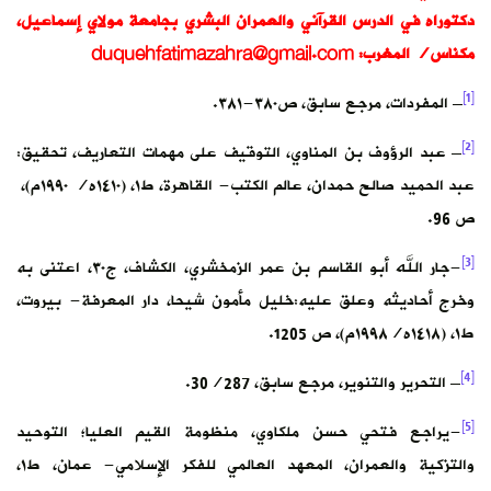
دكتوراه في الدرس القرآني والعمران البشري بجامعة مولاي إسماعيل،
مكناس/ المغرب:
duquehfatimazahra@gmail.com
[1]
– المفردات، مرجع سابق، ص٣٨٠-٣٨١.
[2]
– عبد الرؤوف بن المناوي، التوقيف على مهمات التعاريف، تحقيق:
عبد الحميد صالح حمدان، عالم الكتب- القاهرة، ط١، (١٤١٠ه/ ١٩٩٠م)،
ص 96.
[3]
-جار الله أبو القاسم بن عمر الزمخشري، الكشاف، ج٣٠، اعتنى به
وخرج أحاديثه وعلق عليه:خليل مأمون شيحا، دار المعرفة- بيروت،
ط١، (١٤١٨ه/١٩٩٨م)، ص 1205.
[4]
– التحرير والتنوير، مرجع سابق، 30/287.
[5]
-يراجع فتحي حسن ملكاوي، منظومة القيم العليا؛ التوحيد
والتزكية والعمران، المعهد العالمي للفكر الإسلامي- عمان، ط١،