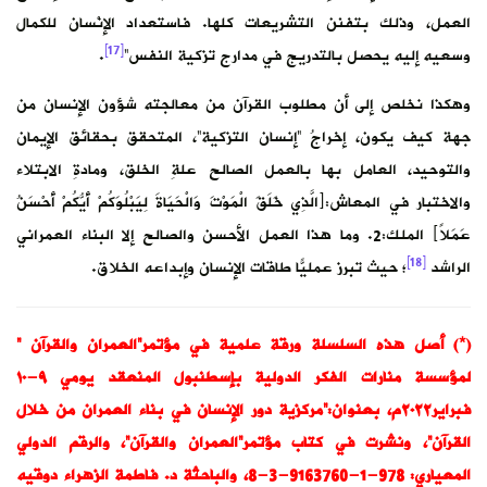
العمل، وذلك بتفنن التشريعات كلها. فاستعداد الإنْسان للكمال
[17]
وسعيه إليه يحصل بالتدريج في مدارج تزكية النفس”
.
وهكذا نخلص إلى أن مطلوب القرآن من معالجته شؤون الإنسان من
جهة كيف يكون، إخراجُ “إنسان التزكية”، المتحقق بحقائق الإيمان
والتوحيد، العامل بها بالعمل الصالح علةِ الخلق، ومادةِ الابتلاء
والاختبار في المعاش:﴿الَّذِي خَلَقَ الْمَوْتَ وَالْحَيَاةَ لِيَبْلُوَكُمْ أَيُّكُمْ أَحْسَنُ
عَمَلاً﴾ الملك:2. وما هذا العمل الأحسن والصالح إلا البناء العمراني
[18]
الراشد
؛ حيث تبرز عمليّاً طاقات الإنسان وإبداعه الخلاق.
(*) أصل هذه السلسلة ورقة علمية في مؤتمر”العمران والقرآن ”
لمؤسسة منارات الفكر الدولية بإسطنبول المنعقد يومي ٩-١٠
فبراير٢٠٢٢م، بعنوان:”مركزية دور الإنسان في بناء العمران من خلال
القرآن”، ونشرت في كتاب مؤتمر”العمران والقرآن”، والرقم الدولي
المعياري: 978-1-9163760-3-8، والباحثة د. فاطمة الزهراء دوقيه