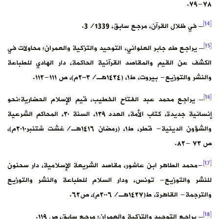
٧٨-٧٩.
[14]
– في ظلال القرآن، مرجع سابق، 3/1339.
[15]
– يراجع طه جابر العلواني، التوحيد والتزكية والعمران؛ محاولات في
الكشف عن القيم والمقاصد القرآنية الحاكمة، دار الهادي للطباعة
والنشر والتوزيع- بيروت، ط١، (١٤٢٤هـ/٢٠٠٣م)، ص ١١١-١١٢.
[16]
– يراجع محمد عبد الفتاح الخطيب، قيم الإسلام الحضارية؛نحو
إنسانية جديدة، كتاب الأمة، العدد ١٣٩، السنة ٣٠، المحاكم الشرعية
والشؤون الدينية- قطر، ط١، (رمضان ١٤١٦هـ/غشت شتنبر٢٠١٠م)،
ص ٧٣ -٨٢.
[17]
-محمد الطاهر ابن عاشور، مقاصد الشريعة الإسلامية، دار سحنون
للنشر والتوزيع- تونس، ودار السلام للطباعة والنشر والتوزيع
والترجمة- القاهرة، ط(١٤٢٧هـ/٢٠٠٦م)، ص٦٢.
[18]
– يراجع التوحيد والتزكية والعمران؛ مرجع سابق، ص ١١٩.