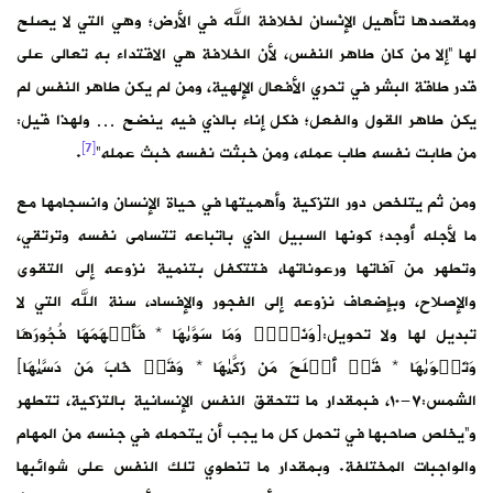
ومقصدها تأهيل الإنْسان لخلافة الله في الأرض؛ وهي التي لا يصلح
لها “إلا من كان طاهر النفس، لأن الخلافة هي الاقتداء به تعالى على
قدر طاقة البشر في تحري الأفعال الإلهية، ومن لم يكن طاهر النفس لم
يكن طاهر القول والفعل؛ فكل إناء بالذي فيه ينضح … ولهذا قيل:
[7]
من طابت نفسه طاب عمله، ومن خبثت نفسه خبث عمله”
.
ومن ثم يتلخص دور التزكية وأهميتها في حياة الإنسان وانسجامها مع
ما لأجله أُوجد؛ كونها السبيل الذي باتباعه تتسامى نفسه وترتقي،
وتطهر من آفاتها ورعوناتها، فتتكفل بتنمية نزوعه إلى التقوى
والإصلاح، وبإضعاف نزوعه إلى الفجور والإفساد، سنة الله التي لا
تبديل لها ولا تحويل:﴿وَنَفۡسࣲ وَمَا سَوَّىٰهَا * فَأَلۡهَمَهَا فُجُورَهَا
وَتَقۡوَىٰهَا * قَدۡ أَفۡلَحَ مَن زَكَّىٰهَا * وَقَدۡ خَابَ مَن دَسَّىٰهَا﴾
الشمس:٧-١٠، فبمقدار ما تتحقق النفس الإنسانية بالتزكية، تتطهر
و”يخلص صاحبها في تحمل كل ما يجب أن يتحمله في جنسه من المهام
والواجبات المختلفة. وبمقدار ما تنطوي تلك النفس على شوائبها