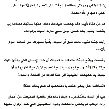
إزالة الركام، ومهمتي مطالعة الجثث التي تصل تباعا، لأتعرف على
أختي وصهري وأولادهما.
كم من فتاة رأيت وقد جحظت عيناها، وغادر فمَها لسانُها، فصارت إلى
بشاعة وقبح بعد حسن، ومن صبي عارك الموت بزفراته.
رأيت جثثا كثيرة ماتت قبل أن تموت، وأنبأ مظهرها عن شدائد النزع
وآلامه.
وشممت روائح لجثث متحللة ما تخيلت أن هذا الإنسان الذي يتأنق تارة،
ويتكبر تارة أخرى، ويتجمل حينا، ويتنعم ويتزين حينا آخر يمكن أن
تهبط به حقيقته الطينية إلى هذا الدرك من النتانة والسوء!
وتساءلت: هل يبقى عنصريا ومتعصبا لو علم بمآله هذا؟!
غير أن الدمار والأنقاض، والأبخرة والدخان والغبار المنبعث من أعمال
إزالة الركام، لم يفعل ما فعلته وجوه المكلومين التي خط الزلزال عليها