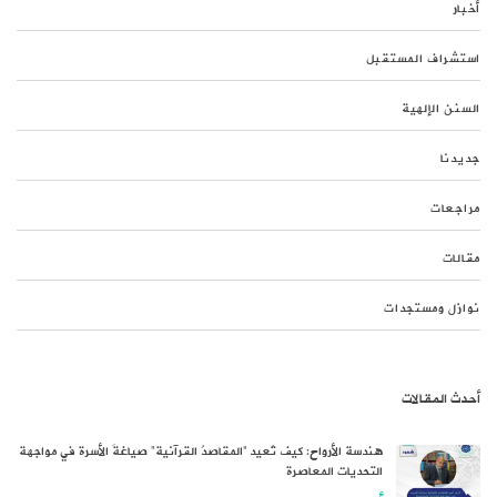
أخبار
استشراف المستقبل
السنن الإلهية
جديدنا
مراجعات
مقالات
نوازل ومستجدات
أحدث المقالات
هندسة الأرواح: كيف تُعيد “المقاصدُ القرآنية” صياغةَ الأسرة في مواجهة
التحديات المعاصرة