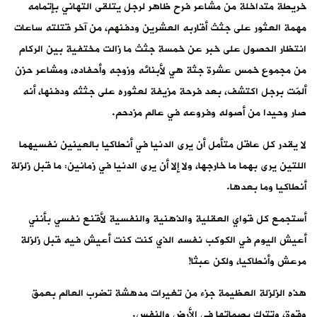
خريطة متداخلة من مشاعر فرح ظاهر لرجل يتلقى التهاني بإتمامه
مهمة العثور على جثث أقاربه العشرين ودفنهم، من آخر قتلته ساعات
انتظار الحصول على خبر عن خمسة جثث ما زالت مختفية بين الركام
من مجموع خمس عشرة جثة هي لأبنائه وزوجه وأحفاده، ومشاعر حزن
ألمّت برجل اكتشف، بعد فرحة مزيفة لعثوره على جثثه ودفنها، أنه
صار وحيدا من أصوله وفروعه في عالم مزدحم.
لا يقدر كل عاقل متأمل أن يرى الدنيا في أنطاكيا بالعينين نفسيهما
اللتين يرى بهما ما خارجها، ولا إلا أن يرى الدنيا في زمانين: ما قبل زلزلة
أنطاكيا وما بعدها.
أستجمع كل قواي العقلية والذهنية والنفسية لأقنع نفسي بأنني
أعيش اليوم في الكوكب نفسه الذي كنت كنت أعيش فيه قبل زلزلة
مرعش وأنطاكيا، ولكن عبثا!
هذه الزلزلة العظيمة جزء من تغيرات مدهشة تضرب العالم بعمق
وقوة، وتترك بصماتها في الأرض والنفس.