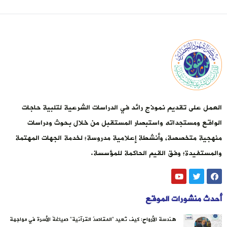
العمل على تقديم نموذج رائد في الدراسات الشرعية لتلبية حاجات
الواقع ومستجداته واستبصار المستقبل من خلال بحوث ودراسات
منهجية متخصصة، وأنشطة إعلامية مدروسة؛ لخدمة الجهات المهتمة
والمستفيدة؛ وفق القيم الحاكمة للمؤسسة.
أحدث منشورات الموقع
هندسة الأرواح: كيف تُعيد “المقاصدُ القرآنية” صياغةَ الأسرة في مواجهة