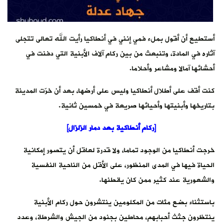
أستطيع أن أقول بملء فمي إنني في أنطاكيا رأيت الله تعالى تتجلى
آثاره في المادة، وتنبعث من بين ركام آلاف الأبنية التي دفنت في
أحشائها آمالا ومشاعر وأحلاما.
كنت أقف على أطلال أنطاكيا وليس على أرضها، بعد أن خرّت المدينة
بتاريخها وأبنيتها وأحيائها صريعة في خمسين ثانية.
[ركام أنطاكية بعد دمار الزلزال]
خرجت أنطاكيا من الوجود تماما، ولا قدرة لعاقل أن يتصور إمكانية
الحياة فيها في المدى المنظور، على الأقل من الناحية النفسية
والشعورية عند كثير ممن كان يقطنها.
باستثناء بضع مئات من المكلومين ينتشرون حول ركام الأبنية
ينتظرون جثث أحبابهم، محاطين بجنود من الجيش والشرطة، وعدد