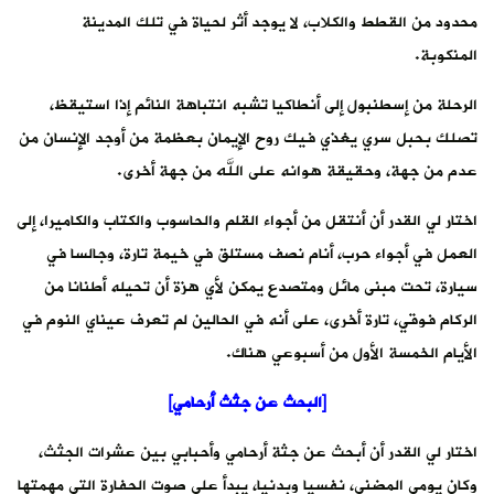
محدود من القطط والكلاب، لا يوجد أثر لحياة في تلك المدينة
المنكوبة.
الرحلة من إسطنبول إلى أنطاكيا تشبه انتباهة النائم إذا استيقظ،
تصلك بحبل سري يغذي فيك روح الإيمان بعظمة من أوجد الإنسان من
عدم من جهة، وحقيقة هوانه على الله من جهة أخرى.
اختار لي القدر أن أنتقل من أجواء القلم والحاسوب والكتاب والكاميرا، إلى
العمل في أجواء حرب، أنام نصف مستلق في خيمة تارة، وجالسا في
سيارة، تحت مبنى مائل ومتصدع يمكن لأي هزة أن تحيله أطنانا من
الركام فوقي، تارة أخرى، على أنه في الحالين لم تعرف عيناي النوم في
الأيام الخمسة الأول من أسبوعي هناك.
[البحث عن جثث أرحامي]
اختار لي القدر أن أبحث عن جثة أرحامي وأحبابي بين عشرات الجثث،
وكان يومي المضني، نفسيا وبدنيا، يبدأ على صوت الحفارة التي مهمتها