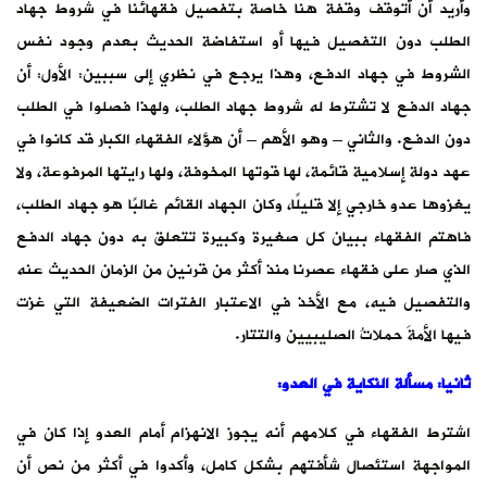
وأريد أن أتوقف وقفة هنا خاصة بتفصيل فقهائنا في شروط جهاد
الطلب دون التفصيل فيها أو استفاضة الحديث بعدم وجود نفس
الشروط في جهاد الدفع، وهذا يرجع في نظري إلى سببين: الأول: أن
جهاد الدفع لا تشترط له شروط جهاد الطلب، ولهذا فصلوا في الطلب
دون الدفع. والثاني – وهو الأهم – أن هؤلاء الفقهاء الكبار قد كانوا في
عهد دولة إسلامية قائمة، لها قوتها المخوفة، ولها رايتها المرفوعة، ولا
يغزوها عدو خارجي إلا قليلًا، وكان الجهاد القائم غالبًا هو جهاد الطلب،
فاهتم الفقهاء ببيان كل صغيرة وكبيرة تتعلق به دون جهاد الدفع
الذي صار على فقهاء عصرنا منذ أكثر من قرنين من الزمان الحديث عنه
والتفصيل فيه، مع الأخذ في الاعتبار الفترات الضعيفة التي غزت
فيها الأمةَ حملاتُ الصليبيين والتتار.
ثانيا: مسألة النكاية في العدو:
اشترط الفقهاء في كلامهم أنه يجوز الانهزام أمام العدو إذا كان في
المواجهة استئصال شأفتهم بشكل كامل، وأكدوا في أكثر من نص أن