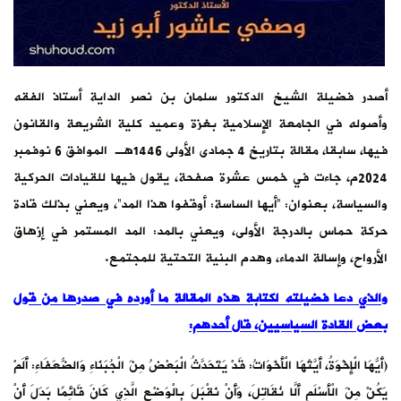
أصدر فضيلة الشيخ الدكتور سلمان بن نصر الداية أستاذ الفقه
وأصوله في الجامعة الإسلامية بغزة وعميد كلية الشريعة والقانون
فيها، سابقا، مقالة بتاريخ 4 جمادى الأولى 1446هـ الموافق 6 نوفمبر
2024م، جاءت في خمس عشرة صفحة، يقول فيها للقيادات الحركية
والسياسة، بعنوان: “أيها الساسة: أوقفوا هذا المد”، ويعني بذلك قادة
حركة حماس بالدرجة الأولى، ويعني بالمد: المد المستمر في إزهاق
الأرواح، وإسالة الدماء، وهدم البنية التحتية للمجتمع.
والذي دعا فضيلته لكتابة هذه المقالة ما أورده في صدرها من قول
بعض القادة السياسيين، قال أحدهم:
(أَيُّهَا الْإِخْوَةُ، أَيَّتُهَا الْأَخَوَاتُ: قَدْ يَتَحَدَّثُ الْبَعْضُ مِنَ الْجُبَنَاءِ وَالضُّعَفَاءِ: أَلَمْ
يَكُنْ مِنَ الْأَسْلَمِ أَلَّا نُقَاتِلَ، وَأَنْ نَقْبَلَ بِالْوَضْعِ الَّذِي كَانَ قَائِمًا بَدَلَ أَنْ