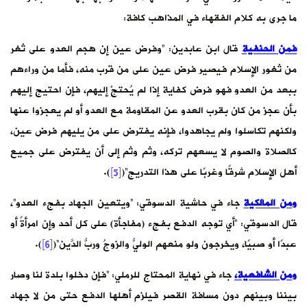
ما جرى به كلام الفقهاء في المذاهب كافة:
فمن الحنفية
قال ابن عابدين: “وفرض عين إن هجم العدو على ثغر
من ثغور الإسلام فيصير فرض عين على من قرب منه، فأما من وراءهم
ببعد من العدو فهو فرض كفاية إذا لم يُحتجْ إليهم، فإن احتيج إليهم
بأن عجز من كان بقرب العدو عن المقاومة مع العدو أو لم يعجزوا عنها
ولكنهم تكاسلوا ولم يجاهدوا، فإنه يفترض على من يليهم فرض عين،
كالصلاة والصوم لا يسعهم تركه، وثم وثم إلى أن يفترض على جميع
أهل الإسلام شرقًا وغربًا على هذا التدريج”(
[5]
).
ومن المالكية
جاء في حاشية الدسوقي: “ويتعين الجهاد بفجء العدو”،
قال الدسوقي: “أي توجه الدفع بفجء (مفاجأة) على كل أحد وإن امرأةً أو
عبدًا أو صبيًا، ويخرجون ولو منعهم الوليُّ والزوجُ وربُّ الدَّين”(
[6]
).
ومن الشافعية،
جاء في نهاية المحتاج للرملي: “فإن دخلوا بلدة لنا وصار
بيننا وبينهم دون مسافة القصر فيلزم أهلها الدفع حتى من لا جهاد