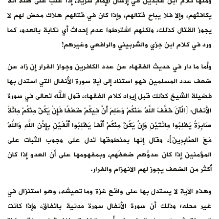
ومنها كلام ابن عابدين في إرسال الإمام سرية، إذا غلب على ظنه أنه
يكافئهم، وإلا فلا يباح قتالهم، وإذا كان في قتالهم هلاك محض لهم لا
يجوز القتال كذلك، ولكنهم اشترطوا عدم إحداث أي نكابة بالعدو، كما
ورد في كلام ابن جزي والشربيني والرافعي وغيرهم!
وأما ما دار في حديث الفقهاء عن عدد الكافرين وجواز الفرار إن زاد عن
ضعف عدد المسلمين فهو استناد إلى آية سورة الأنفال التي استدل بها
فضيلة الشيخ كذلك قبل إيراد كلام الفقهاء، قول الله تعالى في سورة
الأنفال: ﴿الْآنَ خَفَّفَ اللَّهُ عَنْكُمْ وَعَلِمَ أَنَّ فِيكُمْ ‌ضَعْفًا فَإِنْ يَكُنْ مِنْكُمْ مِائَةٌ
صَابِرَةٌ يَغْلِبُوا مِائَتَيْنِ وَإِنْ يَكُنْ مِنْكُمْ أَلْفٌ يَغْلِبُوا أَلْفَيْنِ بِإِذْنِ اللَّهِ وَاللَّهُ
مَعَ الصَّابِرِينَ﴾، وقال إنها بمنطوقها تدل على وجوب الثبات على
المؤمنين إذا كان عدوُّهم ضعفَهم، وبمفهومها على أن العدو إذا كان
أكثر من الضعف يجوز لهم الانهزام والفرار.
وهذه الآية لا يستدل بها على واقع غزة وما تعيشه، وهو استنزال في
غير محله؛ وذلك أن سورة الأنفال سورة مدنية باتفاق، وإذا كانت