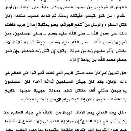
فعرض له شرحبيل بن عمرو الغساني، وكان عاملًا على البلقاء من أرض
الشام ، من قِبل قيصر، فأوثقه رباطًا، ثم قدمه فضرب عنقه، وكان
قتل السفراء والرسل من أشنع الجرائم، وهو بمثابة إعلان حرب، فاشتد
ذلك على رسول الله ـ صلى الله عليه وسلم ـ وعلى المسلمين، ومن
ثم جهز رسول الله ـ صلى الله عليه وسلم ـ جيشًا قوامه ثلاثة آلاف
مقاتل، وأمَّر عليهم زيد بن حارثة ، وقال: “إن قُتل زيد فجعفر، وإن قتل
جعفر فعبد الله بن رواحة”(
[4]
).
هل تدرون كم كان عدد جيش الروم التي كانت أكبر قوة في العالم في
ذاك الزمان، وقد كان جيش المسلمين ثلاثة آلاف؟ كان المسلمون
يواجهون مائتي ألف مقاتل كافر، معركة عجيبة سجلها التاريخ
بالدهشة والحيرة، ولكن إذا هبت رياح الإيمان جاءت بالعجائب.
وهل يعد التولي يوم الزحف كبيرة من الكبائر في جهاد الطلب، ولا
يكون أولى في جهاد الدفع؟ إن مواجهة العدو في جهاد الدفع لا تشترط
فيه هذه الشروط التي ذكرها الفقهاء وقصدوا بها جهاد الطلب، وهذا