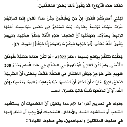
نَفْقِدَ هَذِهِ الْأَرْوَاحَ؟ قَدْ يَقُولُ ذَلِكَ بَعْضُ المُغَفَّلِينَ.
لَكِنَّنِي أُصَارِحُكُمُ الْقَوْلَ: إِنَّ مَنْ يُطْلِقُونَ مِثْلَ هَذَا الْقَوْلِ إِنَّمَا تُحَرِّكُهُمْ
غُرَفٌ سَوْدَاءُ تَرْتَبِطُ بِعَدُونَا، رُبَّمَا تَسْتَقِرُّ فِي بَعْضٍ عَوَاصِمِنَا، لَكِنَّهَا
تَرْتَبِطُ بِعَدُوِّنَا، وَمَهَمَّتُهَا أَنْ تُضْعِفَ هَذِهِ الْأُمَّةَ وَعُلُوَّ هِمَّتِهَا، وَفِيهِمْ
يَقُولُ اللهُ تَعَالَى: ﴿لَوْ خَرَجُوا فِيكُمْ مَا زَادُوكُمْ إِلَّا خَبَالًا﴾ [التوبة: ٤٧].
وَخَلَّيْنَا نَتَكَلَّمْ بِوَاقِعِ بَسِيطٍ : عَامَ 2022م ؛ لَمْ تَكُنْ هُنَاكَ عَمَلِيَّةُ طُوفَانِ
الْأَقْصَى، وَلَمْ تَكُنْ تُقَاتِلُ الْمُقَاوَمَةُ فِي الضَّفَّةِ، فِي هَذَا الْعَامِ وَحْدَهُ 500
شَهِيدٍ عَلَى حَوَاجِزِ جَيْشِ الِاحْتِلَالِ فِي الضَّفَّةِ فَقَطْ، بِمَعْنَى: أَنَّ الضَّرِيبَةَ
تُدْفَعُ، لَكِنْ! عَلَيْكَ أَنْ تَخْتَارَ أَنْ تَدْفَعَهَا حُرًّا مُجَاهِدًا مُقَاوِمًا مُنْتَصِرًا بِإِذْنِ
اللَّهِ، أَوْ أَنْ تَدْفَعَهَا ذَلِيلًا خَائِبًا خَاسِرًا”. ا.هـ.
وقوله في تصريح آخر: “ما لازم حدا يتخيّل أنّ التّضحيات أن يستشهد
الشّعب أو تستشهد النّساء والأطفال، التّضحيات أوّلاً يجب أن تنظر إليها
في صفوف المقاتلين والمجاهدين، وفي صفوف القيادة”!!