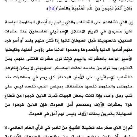
وَلَكِنْ أَنْتُمْ تَرْجُونَ مِنَ اللَّهِ الْمَثُوبَةَ وَالنَّصْرَ”(
[13]
).
إن الذي نشاهده على الشاشات، والذي يقوم به أبطال المقاومة الباسلة
لغيرُ مسبوقٍ في تاريخ الاحتلال الإسرائيلي لفلسطين منذ عشرات
السنين، فالصهاينة قبل الطوفان كانوا إذا قُتل منهم واحد أو أسر فرد
منهم أقاموا الدنيا وأقعدوها وهدموا الدنيا على رؤوس أهلها، وقايضوا
الأسير الواحد بالعشرات، واليوم فإننا نرى عشرات القتلى منهم، ومن
قادتهم، وما نراه من مفاسد لحقت المعسكر الصهيوني لا يمكن إنكارها،
فالشعب الإسرائيلي على الأرض المحتلة كل يوم في مظاهرات ضد
حكومته، والحكومة نفسها متشققة، ومجلس الحرب نفسه ليس على
قلب رجل واحد، وإذا كانت بعض الجهات قدرت الذين خرجوا من قطاع
غزة بعشرات الآلاف وعندهم أمل العودة، فإن الذين خرجوا من
الصهاينة يقدرون بمئات الآلاف وليس لهم أمل في العودة.
ثم إن الذي سخر منه فضيلة الشيخ من تغير في الرأي العام العالمي، لا
ينبغي أن يكون موضع سخرية، من مظاهرات الجامعات الأمريكية