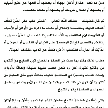
ومن موانعه: اختلال أركان الجهاد أو بعضها، أو العجز عن دفع أسبابه
أو بعضها، أو اختلال شروطه أو بعضها، أو تخلّف مقاصده.
ثم قال فضيلته – حفظه الله تعالى -: “فمتى غلب على الظّنّ تخلّفُ
أهداف الجهاد ومقاصده؛ لاختلال أو تخلّف ما ذكرنا من الأركان أو الأسباب
أو الشّروط؛
لزم اجتنابه
، ويتأكّد اجتنابُه إذا غلب على الظّنّ حصولُ ما
يناقض مقاصده، كزيادة المفسدة على الدّين، أو النّفس، أو العرض، أو
الذّرّيّة، أو المال، أو اغتصاب الأرض، فضلًا عن تدمير مقوّمات الحياة”.
وضرب لذلك مثالا بما حدث في الضفة والقطاع قبل السابع من أكتوبر
من وقائع كثيرة، كان رد فعل العدو عليها عنيفًا؛ إزهاقًا للأرواح،
وإسالة للدماء، وتدميرًا في المجتمع، فكيف بحادث كبير مثل السابع من
أكتوبر؟ ألا يكون في ذلك تيسيروتمكين من تقدير الأمر وقياس رد فعل
العدو لدى الساسة؟ يقول الشيخ.
ولكي يُطَئمن فضيلةُ الشيخ سلمان قارئه لما قدمه بشأن رعاية أركان
الجهاد وشروطه ومقاصده وأسبابه، أورد عليه أدلة من الكتاب والسنة: