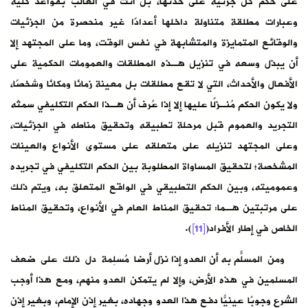
على حكم كل جزئية على حدتها، بل أتت في الغالب بقواعد كلية
وعبارات مطلقة متناولة داخلها أعدادًا غير منحصرة من الجزئيات
والوقائع المتمايزة والمتشابهة في نفس الوقت، وما على المجتهد إلا
أن يبذل وسعه في تنزيل هـذه المطلقات والعمومات الحكمية على
الأفعال والأحداث، التي لا تقع مطلقات بل معينة زمانًا ومكانًا وشخصًا،
ولا يكون الحكم مُنـزلًا عليها إلا إذا عُرف أن هـذا الحكم التكليفي سمتُه
التجريد والعموم قبل مرحلة تطبيقه وتحقيق مناطه في الجزئيات،
وعلى المجتهد تنزيله على متعلقه على مستوى الأنواع والعينات
المشخصة؛ لتحقيق المساواة المطلوبة بين الحكم التكليفي في تجريده
وعموميته، وبين الحكم التطبيقي في الواقع المتعلق به، ويتم ذلك
على مرتبتين هـما: تحقيق المناط العام في الأنواع، وتحقيق المناط
الخاص في إطار الأفراد(
[11]
).
ومن المسلّم به أن العدو إذا نزل أرضًا مُسلِمة دل ذلك على ضعف
المسلمين في هذه الأرض، وإلا لم يتمكن العدو منهم، ومع هذا أوجب
الشرع وجوبًا عينيًّا دفع هذا العدو وجهاده، بغير إذن الإمام، وبغير إذن