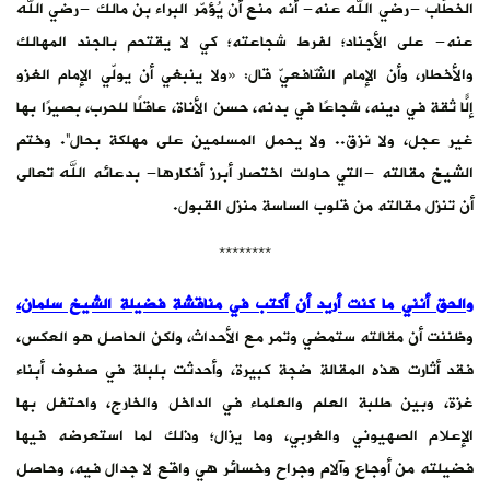
الخطّاب -رضي الله عنه- أنه منع أن يُؤمّر البراء بن مالك -رضي الله
عنه- على الأجناد؛ لفرط شجاعته؛ كي لا يقتحم بالجند المهالك
والأخطار، وأن الإمام الشّافعيّ قال: «ولا ينبغي أن يولّي الإمام الغزو
إلّا ‌ثقةً ‌في ‌دينه، شجاعًا في بدنه، حسن الأناة، عاقلًا للحرب، بصيرًا بها
غير عجل، ولا نزق.. ولا يحمل المسلمين على مهلكة بحال”. وختم
الشيخ مقالته -التي حاولت اختصار أبرز أفكارها- بدعائه الله تعالى
أن تنزل مقالته من قلوب الساسة منزل القبول.
********
والحق أنني ما كنت أريد أن أكتب في مناقشة فضيلة الشيخ سلمان،
وظننت أن مقالته ستمضي وتمر مع الأحداث، ولكن الحاصل هو العكس،
فقد أثارت هذه المقالة ضجة كبيرة، وأحدثت بلبلة في صفوف أبناء
غزة، وبين طلبة العلم والعلماء في الداخل والخارج، واحتفل بها
الإعلام الصهيوني والغربي، وما يزال؛ وذلك لما استعرضه فيها
فضيلته من أوجاع وآلام وجراح وخسائر هي واقع لا جدال فيه، وحاصل