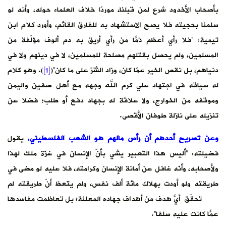
بأصحاب الأخدود شرع لمن قبلنا، موردًا خلاف العلماء حوله، وأنه لو
سلمنا بحجيته فلا يصح الاستشهاد به للفارق القائم، وأورد كلام ابن
تيمية: “فلا رأي أعظم ‌ذمًّا من رأي أريق به دم ألوف مؤلّفة من
المسلمين، ولم يحصل بقتلهم مصلحة للمسلمين، لا في دينهم ولا في
دنياهم، بل نقص الخير عمّا كان، وزاد الشّرّ على ما كان”(
[1]
). وهو كلام
له سياقه في اجتهاد علي كرم الله وجهه مع أهل صفين واليمن
وموقفه من الخوارج، ولا علاقة له بجهاد دفع أو طلب؛ فضلا عن
تنزيله على نازلة طوفان الأقصى.
وعن تصريح أحدهم أن رأس مالهم هو الشعب الفلسطيني
،
يقول
فضيلته: “أليس هذا التّعبير يشي بأنّ الإنسان في غزّة ملك لهذا
ولأصحابه، وأنّه غافل عن أمانة الإنسان وكرامته، فلا عليه لو مضى في
طريقته ولو أودت بهلاك مائة ألف نفس، ولم يتّعظ أنّ طريقته لم
تحقّق أيّ هدف من أهداف جهاده المعلنة؛ بل تعاظمت مفاسدُها
عمّا كانت عليه سلفًا”.