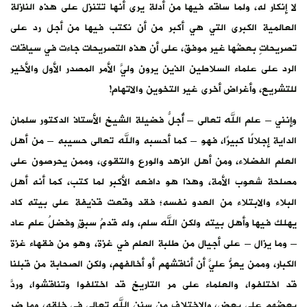
لا إنكار له، ولما ساقه فيها من أدلة يرى أنها تتنزل على هذه النازلة
العالمية الكبرى التي هي أكبر من أن نكتب فيها من أجل رد على
تصريحاتٍ بعضُها غير موفق، على أن هذه التصريحات جاءت في سياقات
الرد على علماء السلاطين الذين يرون وليَّ الأمر المصدر الأول والأخير
للتشريع، وأغراض أخرى غير التخوين والاتهام!
وإنني – علم الله تعالى – أُجلُّ فضيلة الشيخ الأستاذ الدكتور سلمان
الداية إجلالًا كبيرًا، فهو – كما أحسبه والله تعالى حسيبه – من أهل
العلم الفضلاء، ومن أهل الزهد والورع والتقوى، وممن يحرصون على
مصلحة شعوب الأمة، وهذا هو دافعه الأكبر لما كتب، كما أنه أهل
البلاء والابتلاء من العدو نفسه؛ فقد وقعت قذيفة على بيته كاد
يهلك فيها وأهل بيته ولكن الله سلم، وله قدمُ سبقٍ وفضلُ علمٍ عاد
– وما يزال – على أجيال من طلبة العلم في غزة، وهو من فقهاء غزة
الكبار، وممن يعزُّ عليَّ أن أناقشهم أو أخالفهم، ولكن الصحابة من قبلنا
قد اختلفوا، والعلماء على مر التاريخ قد اختلفوا وتناقشوا، وردَّ
بعضُهم على بعض، والاختلاف من سنن الله تعالى في خلقه، وما ضر