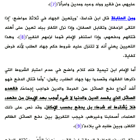
عليهم، من فقير وولد وعبد ومدين وامرأة”(
[7]
).
ومن الحنابلة
قال ابن قدامة: “ويتعين الجهاد في ثلاثة مواضع: “إذا
التقى الزحفان وتقابل الصفان، وإذا نزل الكفار ببلد تعين على أهله
قتالهم ودفعهم، وإذا استنفر الإمام قوما لزمهم النفير”(
[8]
). وهذا
التعيين يعني أنه لا تتنزل عليه شروط حكم جهاد الطلب لأنه فرض
كفاية.
أما الإمام ابن تيمية فله كلام واضح في عدم اعتبار الشروط التي
ذكرها الفقهاء وقصدوا بها جهاد الطلب، يقول: “وأما قتال الدفع فهو
أشد أنواع دفع الصائل عن الحرمة والدين فواجب إجماعًا،
فالعدو
الصائل الذي يفسد الدين والدنيا لا شيء أوجب بعد الإيمان من دفعه،
فلا يُشترط له شرط؛ بل يدفع بحسب الإمكان
، وقد نص على ذلك
العلماء، أصحابنا وغيرهم، فيجب التفريق بين دفع الصائل الظالم
الكافر، وبين طلبه في بلاده”(
[9]
).