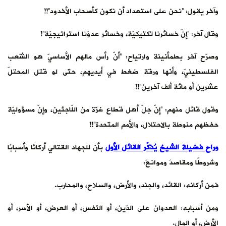
وآخر يقول: “نحن على استعداد أن نكون كأصحاب الأخدود”!!
وقال آخر: “إنّ خسائرنا تكتيكيّة، وخسائر عدوّنا استراتيجيّة”!
وصرّح آخر بطمأنينة وارتياح: “أنّ رأس مالهم الأساسيّ هو الشّعب
الفلسطينيّ، وأنّها ورقة ضغط في أيديهم، حتّى لو قتل المحتلّ
عشرين أو مائة ألف آخرين”!!
وقول قائل منهم: “إنّ جلّ أهل قطاع غزّة من اللّاجئين، وإنّ مسؤوليّة
حفظهم منوطة بالاحتلال، والأمم المتّحدة”!!
وراح فضيلة الشيخ يُذكّر القائل الأول
بأن للجهاد القتالي أركانًا وأسبابًا
وشروطًا ومقاصدَ وموانعَ:
فمن أركانه: القائد، والجند، والأرض، والسلاح، والمحارب.
ومن أسبابه: العدوان على الدّين، أو النّفس، أو العرض، أو الأسر، أو
الأرض، أو المال.