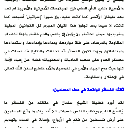
والأوربية وتغير الرأي العام، فإن المجتمعات الأمريكية والأوربية لم تعد
بعد طوفان الأقصى كما كانت عليه، ولا صورة “إسرائيل” أصبحت كما
كانت، لا سيما بعد تجاوز هذا الكيان المجرم كل القوانين الدولية
وضرب بها عرض الحائط، ولا يؤمن إلا بالدم، والدم فقط، ولهذا تقف له
المقاومة بالمرصاد، على قلة مواردها، ومدادها وإمدادها، واستمدادها
وامتداداتها، وبهذا تكون الخسائر قد تحققت والنكاية قد حصلت في
معسكر العدو على صعيد الماديات والمعنويات؛ فضلا عن إحياء الأمة
كلها وبث روح الجهاد والأمل في نفوسها، والأمر خاضع لسنن الله تعالى
في الاحتلال والمقاومة.
ثالثا: الخسائر الواقعة في صف المسلمين:
لقد أورد فضيلة الشيخ سلمان في مقالته من الخسائر ما
يُقطّع القلب، ويُذهب النفس حسرات، فلا أحد ينكر ما وقع للمسلمين
على أرض فلسطين من فقدٍ في الأرواح، وإسالة في الدماء، وتهديم