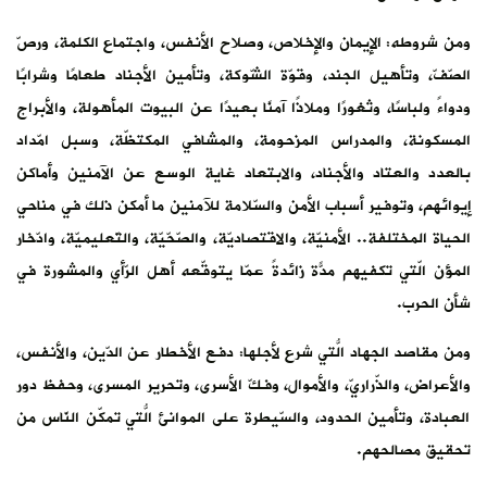
ومن شروطه: الإيمان والإخلاص، وصلاح الأنفس، واجتماع الكلمة، ورصّ
الصّفّ، وتأهيل الجند، وقوّة الشّوكة، وتأمين الأجناد طعامًا وشرابًا
ودواءً ولباسًا، وثغورًا وملاذًا آمنًا بعيدًا عن البيوت المأهولة، والأبراج
المسكونة، والمدراس المزحومة، والمشافي المكتظّة، وسبل امّداد
بالعدد والعتاد والأجناد، والابتعاد غاية الوسع عن الآمنين وأماكن
إيوائهم، وتوفير أسباب الأمن والسّلامة للآمنين ما أمكن ذلك في مناحي
الحياة المختلفة.. الأمنيّة، والاقتصاديّة، والصّحّيّة، والتّعليميّة، وادّخار
المؤن الّتي تكفيهم مدّةً زائدةً عمّا يتوقّعه أهل الرّأي والمشورة في
شأن الحرب.
ومن مقاصد الجهاد الّتي شُرع لأجلها: دفع الأخطار عن الدّين، والأنفس،
والأعراض، والذّراريّ، والأموال، وفكّ الأسرى، وتحرير المسرى، وحفظ دور
العبادة، وتأمين الحدود، والسّيطرة على الموانئ الّتي تُمكّن النّاس من
تحقيق مصالحهم.