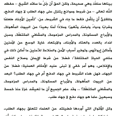
بيناها سلفًا، وهي صحيحة، ولكن الحق أن جُلَّ ما ساقه الشيخ – حفظه
الله تعالى – من شروط وموانع يتنزل على جهاد الطلب لا جهاد الدفع،
وللقارئ أن يتأمل فقط ما جاء في الشروط، من: “تأمين الأجناد طعامًا
وشرابًا ودواءً ولباسًا، وثغورًا وملاذًا آمنًا بعيدًا عن البيوت المأهولة،
والأبراج المسكونة، والمدراس المزحومة، والمشافي المكتظّة، وسبل
امّداد بالعدد والعتاد والأجناد، والابتعاد غاية الوسع عن الآمنين
وأماكن إيوائهم، وتوفير أسباب الأمن والسّلامة للآمنين ما أمكن ذلك في
مناحي الحياة المختلفة”؛ فضلا عن شرط الإيمان وصلاح النفس
والإخلاص، وهو أمر خفي لا تبنى عليه الأحكام العملية؛ فضلا عن
الجهاد، فهل هذه الشروط في جهاد الدفع أم في جهاد الطلب؟ البعد
عن البيوت المأهولة، والأبراج المسكونة، والمدراس المزحومة،
والمشافي المكتظّة؟ .. وقد علم الجميع أن ما تعيشه غزة منذ خمسة
وسبعين عاما هو جهاد دفع لا جهاد طلب.
وكل الأقوال التي أوردها فضيلته عن العلماء تتعلق بجهاد الطلب،