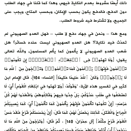
ذلك أيضًا مشروط بعدم النكاية فيهم، وهذا كما قلنا في جهاد الطلب
دون الدفع، فالدفع يكون بحسب الإمكان، وبحسب المتاح، ويجب على
الجميع، ولا تشترط فيه شروط الطلب.
ومع هذا – ونحن في جهاد دفع لا طلب – فهل العدو الصهيوني لم
تَحدُث فيه نكاية؟! هل العدو الصهيوني ليست عنده خسائر؟ هل
شعب العدو الصهيوني لا يألمون كما يألم المسلمون، والله تعالى
يقول: ﴿وَلَا تَهِنُوا۟ فِی ٱبۡتِغَاۤءِ ٱلۡقَوۡمِۖ إِن تَكُونُوا۟
تَأۡلَمُونَ فَإِنَّهُمۡ یَأۡلَمُونَ كَمَا تَأۡلَمُونَۖ وَتَرۡجُونَ مِنَ ٱللَّهِ مَا
لَا یَرۡجُونَۗ وَكَانَ ٱللَّهُ عَلِیمًا حَكِیمًا﴾ [النساء: 104]. قال الإمام ابن
كثير في تفسير هذه الآية: “وَقَوْلُهُ: ﴿وَلا تَهِنُوا فِي ابْتِغَاءِ الْقَوْمِ﴾ أَيْ: لَا
تَضْعُفُوا فِي طَلَبِ عَدُّوِّكُمْ، بَلْ جِدُّوا فِيهِمْ وَقَاتِلُوهُمْ، وَاقْعُدُوا لَهُمْ كُلَّ
مَرْصَدٍ: ﴿إِنْ تَكُونُوا تَأْلَمُونَ فَإِنَّهُمْ يَأْلَمُونَ كَمَا تَأْلَمُونَ﴾ أَيْ: كَمَا يُصِيبُكُمُ
الْجِرَاحُ وَالْقَتْلُ، كَذَلِكَ يَحْصُلُ لَهُمْ، كَمَا قَالَ: ﴿إِنْ يَمْسَسْكُمْ قَرْحٌ فَقَدْ مَسَّ
الْقَوْمَ قَرْحٌ مِثْلُهُ﴾ [آلِ عِمْرَانَ: 140] . ثُمَّ قَالَ: ﴿وَتَرْجُونَ مِنَ اللَّهِ مَا لَا
يَرْجُونَ﴾ أَيْ: أَنْتُمْ وَإِيَّاهُمْ سَوَاءٌ فِيمَا يُصِيبُكُمْ وَإِيَّاهُمْ من الْجِرَاحِ وَالْآلَامِ،