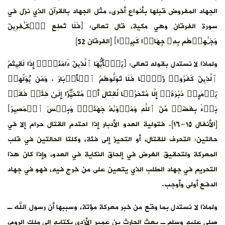
الجهاد المفروض قبلها بأنواع أخرى، مثل الجهاد بالقرآن الذي نزل في
سورة الفرقان وهي مكية، قال تعالى: ﴿فَلَا تُطِعِ ٱلۡكَـٰفِرِینَ
وَجَـٰهِدۡهُم بِهِۦ جِهَادࣰا كَبِیرࣰا﴾ [الفرقان 52]
ولماذا لا نستدل بقوله تعالى: ﴿یَـٰۤأَیُّهَا ٱلَّذِینَ ءَامَنُوۤا۟ إِذَا لَقِیتُمُ
ٱلَّذِینَ كَفَرُوا۟ زَحۡفࣰا فَلَا تُوَلُّوهُمُ ٱلۡأَدۡبَارَ . وَمَن یُوَلِّهِمۡ
یَوۡمَىِٕذࣲ دُبُرَهُۥۤ إِلَّا مُتَحَرِّفࣰا لِّقِتَالٍ أَوۡ مُتَحَیِّزًا إِلَىٰ فِئَةࣲ فَقَدۡ
بَاۤءَ بِغَضَبࣲ مِّنَ ٱللَّهِ وَمَأۡوَىٰهُ جَهَنَّمُۖ وَبِئۡسَ ٱلۡمَصِیرُ﴾
[الأنفال ١٥-١٦]. فتولية العدو الأدبار إذا احتدم القتال حرام إلا في
حالتين: التحرف للقتال، أو التحيز إلى فئة، وكلتا الحالتين في قلب
المعركة ولتحقيق الغرض في إلحاق النكاية في العدو، وإذا كان هذا
التحريم في جهاد الطلب الذي يتعين على من خرج فيه، فهو في جهاد
الدفع أولى وأوجب.
ولماذا لا نستدل بما وقع من خبر معركة مؤتة، وسببها أن رسول الله ـ
صلى عليه وسلم ـ بعث الحارث بن عمير الأزدي بكتابه إلى ملك الروم،