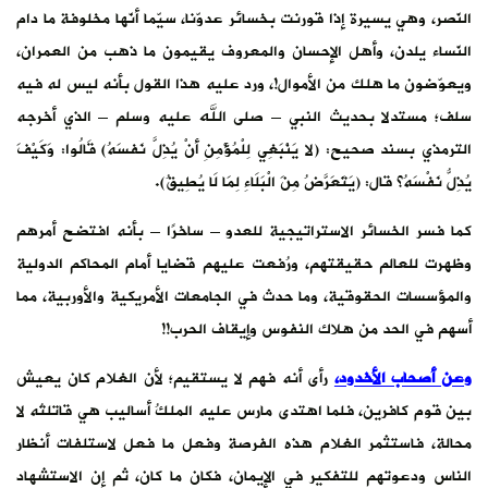
النّصر، وهي يسيرة إذا قورنت بخسائر عدوّنا، سيّما أنّها مخلوفة ما دام
النّساء يلدن، وأهل الإحسان والمعروف يقيمون ما ذهب من العمران،
ويعوّضون ما هلك من الأموال!، ورد عليه هذا القول بأنه ليس له فيه
سلف؛ مستدلا بحديث النبي – صلى الله عليه وسلم – الذي أخرجه
الترمذي بسند صحيح: (لا يَنْبَغِي لِلْمُؤْمِنِ ‌أنْ ‌يُذِلَّ ‌نَفسَهُ) قَالُوا: وَكَيْفَ
يُذِلُّ نَفْسَهُ؟ قال: (يَتَعَرَّضُ مِنَ الْبَلَاءِ لِمَا لَا يُطِيقُ).
كما فسر الخسائر الاستراتيجية للعدو – ساخرًا – بأنه افتضح أمرهم
وظهرت للعالم حقيقتهم، ورُفعت عليهم قضايا أمام المحاكم الدولية
والمؤسسات الحقوقية، وما حدث في الجامعات الأمريكية والأوربية، مما
أسهم في الحد من هلاك النفوس وإيقاف الحرب!!
وعن أصحاب الأخدود،
رأى أنه فهم لا يستقيم؛ لأن الغلام كان يعيش
بين قوم كافرين، فلما اهتدى مارس عليه الملكُ أساليب هي قاتلتُه لا
محالة، فاستثمر الغلام هذه الفرصة وفعل ما فعل لاستلفات أنظار
الناس ودعوتهم للتفكير في الإيمان، فكان ما كان، ثم إن الاستشهاد