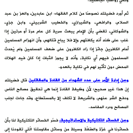
ونفي رواسب الجاهلية.
ثم أورد فضيلته نصوصًا من كلام الفقهاء: ابن عابدين، والعز بن عبد
السلام، والرافعي، والشيرازي، والخطيب الشربيني، وابن جزي،
والشوكاني، تقضي بأن الإمام يبعث سرية كل عام مرة أو مرتين إذا
غلب على ظنه أنه يكافئهم وإلا فلا يباح قتالهم، وأن انهزام المسلمين
أمام الكافرين جائز إذا زاد الكافرون على ضعف المسلمين ولم يُحدث
المسلمون فيهم أي نكاية، وأنه لا يجوز الثبات إذا كان فيه الهلاك
المحض دون تأثير لهم في نكاية بالعدو.
وعن إدارة الأمر على عدد الشهداء من القادة والمقاتلين
قال فضيلته
إن هذا غير صحيح؛ لأن وظيفة القادة إنما هي تحقيق مصالح الناس
ودفع الشر عنهم، والشريعة لا تكلف إلا بالمستطاع، وقد جاءت لجلب
المصالح ودرء المفاسد.
وعن الخسائر التكتيكية والاستراتيجية،
فسَّر الخسائر التكتيكية لنا بأن
خسائرنا في غزّة والضّفّة وسيلة من وسائل مقاومتنا الّتي تقودنا إلى