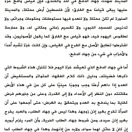
المدينة شهدت جهاد الدفع في أحد والخندق، فإن قياس واقع غزة
عليها يبقى قياسًا مع الفارق؛ لأن فلسطين أرض محتلة، والمدينة
المنورة لم تكن محتلة ولا للعدو فيها مستوطنات وحكومات وجرائم، ولا
تدنيس للمسجد النبوي، ولا تقسيم زماني ومكاني له، ولا ممارسة
لطقوس اليهود فيه، فهو قياس مع الفارق كما يقول الأصوليون، وقد
اشترطوا تطابق الأصل مع الفرع في القياس، وإن كانت غزة تشبه أُحدًا
والأحزاب في شيء من جهاد الدفع.
أما في جهاد الدفع الذي تعيشه غزة اليوم فلا تتنزل هذه الشروط التي
ذكرها فضيلته، ودليل ذلك كلام الفقهاء المتواتر والمستفيض أن
العدو إذا داهم أرضًا وجب وجوبًا عينيًّا على كل من في هذه الأرض
مقاتلته دون النظر إلى الأعداد ولا إلى القدرة، وعلى من جاورهم فرض
كفاية بما يندفع به العدو ويتحقق به الغرض؛ حتى أجمعوا على أن
المرأة تخرج بغير إذن زوجها، وهذا ليس في جهاد الطلب، والعبد يخرج
بغير إذن سيده، ومن شروط جهاد الطلب الحرية، وأن المرء يلزم أبويه
إن كان لا عائل لهما سواه، ولابد من إذنهما، وهذا في جهاد الطلب كما