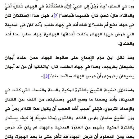
ورد في السنة: “جاءَ رَجُلٌ إلى النبيِّ ﷺ، فاسْتَأْذَنَهُ في الجِهادِ، فَقالَ: أحَيٌّ
والِداكَ؟، قالَ: نَعَمْ، قالَ: فَفِيهِما فَجاهِدْ”(
[2]
). فهل هذا الاستئذان كان
في جهاد دفع أم طلب؟ لا شك أنه في جهاد طلب، وأنه كان في المدينة
التي فرض فيها الجهاد، وكانت أحداثها الجهادية جهاد طلب عدا أحد
والخندق.
وقد نقل ابن حزم الإجماع على سقوط الجهاد عمن عنده أبوان
يضيعان بخروجه، وهذا في جهاد الطلب، قال: “واتفقوا أن من له أبوان
يضيعان بخروجه، أنّ فرض الجهاد ساقط عنه”(
[3]
).
واستدلال فضيلة الشيخ بالفترة المكية والسنة والنصف التي كانت في
المدينة، وأنه يسعنا ما وسع النبي وصحابته، من الكف عن القتال
والإعداد التربوي، فإنني أعجب أشد العجب أن يقول هذا الكلام رجلٌ في
وزن الشيخ سلمان مارس الفقه والفتوى زمانًا طويلًا؛ إذ كيف يستدل
بالفترة المكية وشهور من الفترة المدنية والجهاد لم يكن قد فُرض
بعد، ومن المعلوم أن فرض الجهاد قد تأخر حتى ما بعد الهجرة، وكان