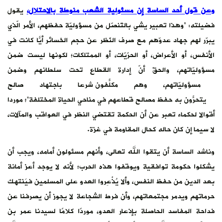
وعن قول أحد الساسة إن مسئولية الشعب منوطة بالاحتلال،
يقول
فضيلته: “وهذا تعبير يشي بالتّنصّل من مسؤوليّة حفظهم، الأمر الّذي
يبرّر لهم جهاد عدوّهم مع صرف النّظر عن حجم الخسائر أيّاً كانت في
الأنفس، أو الأعراض، أو الحرّيّات، أو الممتلكات؛ لكونها ليست ضمن
مسؤوليّاتهم، والحقّ أنّ إدارة القطاع تحت سلطانهم وضمن
مسؤوليّاتهم، وهم مكلّفون شرعاً باجتهاد صالح
يتحرّون به حفظ مصالح قطاعهم في مناحي الحياة المختلفة”؛ موردًا
أقوالا لحكماء تعبر عن أن الحكمة تقتضي النظر في العواقب والمآلات،
لا سيما إن كان حاله كحال المقاومة في غزة.
وناشد الساسة أن يتقوا الله تعالى، وأنهم مسئولون أمامه، ويجب أن
يشكلوا حكومة توافقية ويوقفوا هذه الحرب؛ لأنه لا يوجد أعز أمانة
بعد الدين من حفظ النفس، وألا يُذْعِروا العدو على المسلمين فيَنتهك
حرماتهم ويدمر مجتمعاتهم، وأن فرط الشجاعة لا يجوز أن يصرفنا عن
فداحة المفاسد الحاصلة بإذعار العدو، موردًا كلامًا لسيدنا عمر بن