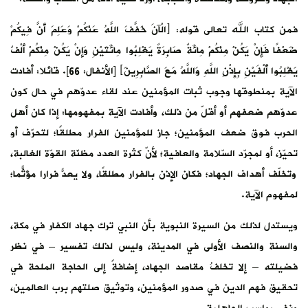
فمن كتاب الله تعالى قوله: ﴿الْآنَ خَفَّفَ اللَّهُ عَنْكُمْ وَعَلِمَ أَنَّ فِيكُمْ
‌ضَعْفًا فَإِنْ يَكُنْ مِنْكُمْ مِائَةٌ صَابِرَةٌ يَغْلِبُوا مِائَتَيْنِ وَإِنْ يَكُنْ مِنْكُمْ أَلْفٌ
يَغْلِبُوا أَلْفَيْنِ بِإِذْنِ اللَّهِ وَاللَّهُ مَعَ الصَّابِرِينَ﴾ [الأنفال: 66]. قائلا: أفادت
الآية بمنطوقها وجوب ثبات المؤمنين عند لقاء عدوّهم في حال كون
عدوّهم ضعفهم أو أقلّ من ذلك، وأفادت الآية بمفهومها: إذا كان أهل
الحرب فوق ضعف المؤمنين؛ جاز للمؤمنين الفرار مطلقًا؛ لتحرّف أو
تحيّز، أو لمجرّد السّلامة والعافية؛ لأنّ كثرة العدد مظنّة القوّة الغالبة،
وتخلّف أهداف الجهاد؛ فكان الإذن بالفرار مطلقًا، ولا يعدّ فرارًا مؤثّمًا؛
لمفهوم الآية.
ويستدل لذلك من السيرة النبوية بأن النبي ترك جهاد الكفار في مكة،
والسنة والنصف الأولى في المدينة، وليس لذلك تفسير – في نظر
فضيلته – إلا تخلفُ مقاصد الجهاد، إضافةً إلى الحاجة الملحة في
تحقيق فهم الدين في صدور المؤمنين، وتوثيق صلتهم برب العالمين،