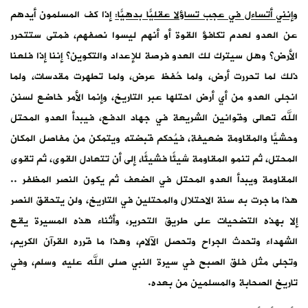
وإنني أتساءل في عجب تساؤلا عقليًّا بدهيًّا:
إذا كف المسلمون أيدهم
عن العدو لعدم تكافؤ القوة أو أنهم ليسوا نصفهم، فمتى ستتحرر
الأرض؟ وهل سيترك لك العدو فرصة للإعداد والتكوين؟ إننا إذا فلعنا
ذلك لما تحررت أرض، ولما حُفظ عرض، ولما تطهرت مقدسات، ولما
انجلى العدو من أي أرض احتلها عبر التاريخ، وإنما الأمر خاضع لسنن
الله تعالى وقوانين الشريعة في جهاد الدفع، فيبدأ العدو المحتل
وحشيًّا والمقاومة ضعيفة، فيُحكم قبضته ويتمكن من مفاصل المكان
المحتل، ثم تنمو المقاومة شيئًا فشيئًا، إلى أن تتعادل القوى، ثم تقوى
المقاومة ويبدأ العدو المحتل في الضعف ثم يكون النصر المظفر ..
هذا ما جرت به سنة الاحتلال والمحتلين في التاريخ، ولن يتحقق النصر
إلا بهذه التضحيات على طريق التحرير، وأثناء هذه المسيرة يقع
الشهداء وتحدث الجراح وتحصل الآلام، وهذا ما قرره القرآن الكريم،
وتجلى مثل فلق الصبح في سيرة النبي صلى الله عليه وسلم، وفي
تاريخ الصحابة والمسلمين من بعده.