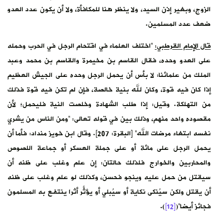
الزوج، وبغير إذن السيد، ولا ينظر هنا للمكافأة، ولا أن يكون عدد العدو
ضعف عدد المسلمين.
قال الإمام القرطبي:
“اختلف العلماء في اقتحام الرجل في الحرب وحمله
على العدو وحده، فقال القاسم بن مخيمرة والقاسم بن محمد وعبد
الملك من علمائنا: لا بأس أن يحمل الرجل وحده على الجيش العظيم
إذا كان فيه قوة، وكان لله بنية خالصة، فإن لم تكن فيه قوة فذلك
من التهلكة. وقيل: إذا طلب الشهادة وخلصت النية فليحمل؛ لأن
مقصوده واحد منهم، وذلك بين في قوله تعالى: “ومن الناس من يشري
نفسه ابتغاء مرضات الله” [البقرة: 207]. وقال ابن خويز منداد: فأما أن
يحمل الرجل على مائة أو على جملة العسكر أو جماعة اللصوص
والمحاربين والخوارج فلذلك حالتان: إن علم وغلب على ظنه أن
سيقتل من حمل عليه وينجو فحسن، وكذلك لو علم وغلب على ظنه
أن يقتل ولكن سيُنكى نكاية أو سيُبلي أو يؤثّر أثرًا ينتفع به المسلمون
فجائز أيضا”(
[12]
).