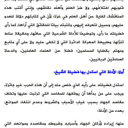
قلوبَهم اختلافُهم، ولا ضرَّ العلمَ وأهلَه نقاشُهم، وإنني أكتب هذه
المناقشة، كفاية عن أهل العلم في غزة؛ لأن في كتابتهم دلالة للعدو
عليهم، وسبيل لتعرفه إليهم، وكتبته بيانًا للحقائق التي أراها، كما رأى
فضيلته ما رأى، وتوضيحًا للأدلة الشرعية التي ساقها، وحقيقة مناط
تَنزُّلها، وطبيعة المعركة الدائرة التي لا تخفى عليه ولا على أي متابع
ومهتم بقضايا المسلمين؛ فضلا عن العلماء العاملين، والدعاة
الصادقين الربانيين.
أولا: الأدلة التي استدل بها فضيلة الشيخ:
استدل فضيلته على رأيه الذي خلص منه إلى أن هذه الحرب غير جائزة،
ويجب على من بدأها أن يوقفها، للمفاسد التي ترتبت عليها وتخلفِ
مقاصد الجهاد بسبب غياب الأسباب والشروط وعدم انتفاء الموانع،
بعدد من الأدلة:
منها: إيراده لأركان الجهاد وأسبابه وشروطه ومقاصده وموانعه التي