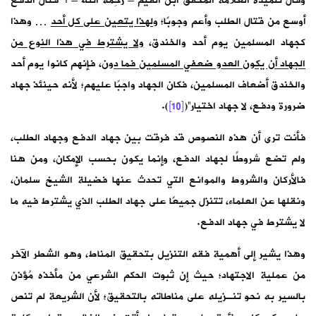
وقال تلميذه العلامة المحقق ابن القيم – رَحِمَهُ اللهُ – : “قتال الدفع
أوسع من قتال الطلب وأعم وجوبًا؛
ولهذا يتعين على كل أحد
… وهذا
كجهاد المسلمين يوم أحد والخندق،
ولا يشترط في هذا النوع من
الجهاد أن يكون العدو ضعفي المسلمين فما دون
، فإنهم كانوا يوم أحد
والخندق أضعاف المسلمين، فكان الجهاد واجبًا عليهم؛ لأنه حينئذ جهاد
ضرورة ودفع، لا جهاد اختيار”(
[10]
).
فأنت ترى أن هذه النصوص قد فرقت بين جهاد الدفع وجهاد الطلب،
ولم تضع شروطًا لجهاد الدفع، وإنما يكون بحسب الإمكان، ومن هنا
فالأركان والشروط والموانع التي تحدث عنها فضيلة الشيخ سلمان،
ونقلها عن العلماء، تتنزل جميعًا على جهاد الطلب الذي يشترط فيه ما
لا يشترط في جهاد الدفع.
وهذا يشير إلى أهمية فقه التنزيل بتحقيق المناط، وهو الشطر الآخر
من عملية الاجتهاد؛ حيث إن ثبوت الحكم الشرعي من مأخذه مُؤذن
بالسير به نحو تنـزيله على مناطاته بالتحقيق؛ لأن الشريعة لم تنص