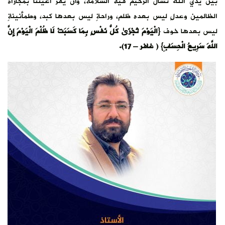
بين يدي الله نسأل الرحيم فيه السلامة، وأن يقر أعيننا بمجازاة
الظالمين وعدلٍ ليس بعده ظلم، وراحةٍ ليس بعدها كبد، وطمأنينةٍ
ليس بعدها خوف
{الْيَوْمَ تُجْزَىٰ كُلُّ نَفْسٍ بِمَا كَسَبَتْ لَا ظُلْمَ الْيَوْمَ إِنَّ
اللَّهَ سَرِيعُ الْحِسَابِ} ( غافر – 17).