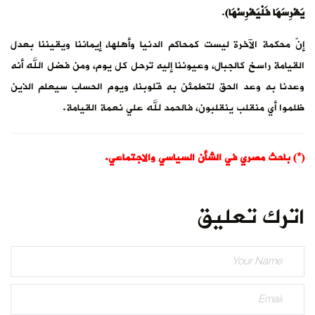
يَغْرِسَهَا فَلْيَغْرِسْهَا)
.
إنّ محكمة الآخرة ليست كمحاكم الدنيا وأهلها، إيماننا ويقيننا بعدل
القيامة راسخ كالجبال، وعيوننا إليه ترحل كل يوم، ومن فضل الله أنه
وعدنا به وعد الحق لتطمئن به قلوبنا، ويوم الحساب سيعلم الذين
ظلموا أي منقلب ينقلبون، فالحمد لله علي نعمة القيامة.
(*) باحث مصري في الشأن السياسي والاجتماعي.
اترك تعليق