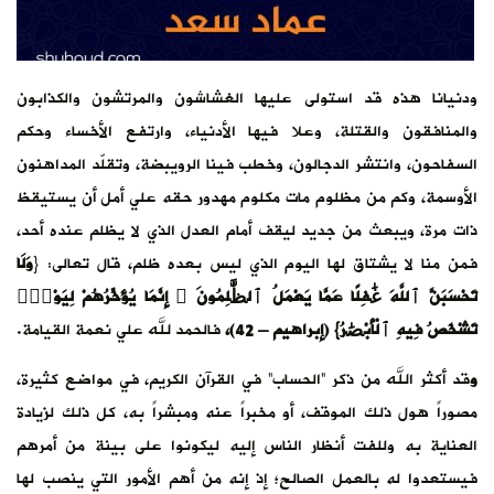
ودنيانا هذه قد استولى عليها الغشاشون والمرتشون والكذابون
والمنافقون والقتلة، وعلا فيها الأدنياء، وارتفع الأخساء وحكم
السفاحون، وانتشر الدجالون، وخطب فينا الرويبضة، وتقلّد المداهنون
الأوسمة، وكم من مظلوم مات مكلوم مهدور حقه علي أمل أن يستيقظ
ذات مرة، ويبعث من جديد ليقف أمام العدل الذي لا يظلم عنده أحد،
فمن منا لا يشتاق لها اليوم الذي ليس بعده ظلم، قال تعالى: {
وَلَا
تَحْسَبَنَّ ٱللَّهَ غَٰفِلًا عَمَّا يَعْمَلُ ٱلظَّٰلِمُونَ ۚ إِنَّمَا يُؤَخِّرُهُمْ لِيَوْمٍۢ
تَشْخَصُ فِيهِ ٱلْأَبْصَٰرُ} (إبراهيم – 42)،
فالحمد لله علي نعمة القيامة.
و
قد أكثر الله من ذكر “الحساب” في القرآن الكريم، في مواضع كثيرة،
مصوراً هول ذلك الموقف، أو مخبراً عنه ومبشراً به، كل ذلك لزيادة
العناية به وللفت أنظار الناس إليه ليكونوا على بينة من أمرهم
فيستعدوا له بالعمل الصالح؛ إذ إنه من أهم الأمور التي ينصب لها