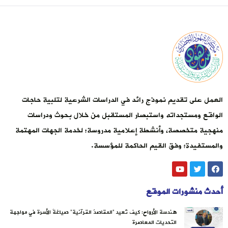
العمل على تقديم نموذج رائد في الدراسات الشرعية لتلبية حاجات
الواقع ومستجداته واستبصار المستقبل من خلال بحوث ودراسات
منهجية متخصصة، وأنشطة إعلامية مدروسة؛ لخدمة الجهات المهتمة
والمستفيدة؛ وفق القيم الحاكمة للمؤسسة.
أحدث منشورات الموقع
هندسة الأرواح: كيف تُعيد “المقاصدُ القرآنية” صياغةَ الأسرة في مواجهة
التحديات المعاصرة