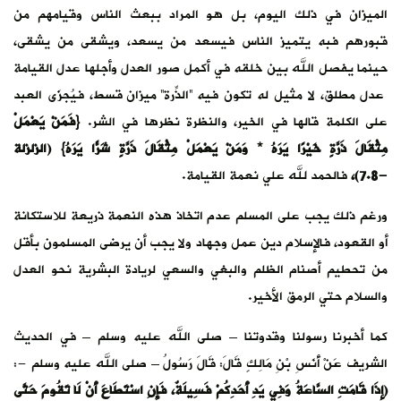
الميزان في ذلك اليوم، بل هو المراد ببعث الناس وقيامهم من
قبورهم فبه يتميز الناس فيسعد من يسعد، ويشقى من يشقى،
حينما يفصل الله بين خلقه في أكمل صور العدل وأجلها عدل القيامة
عدل مطلق، لا مثيل له تكون فيه “الذّرة” ميزان قِسط، فيُجزَى العبد
على الكلمة قالها في الخير، والنظرة نظرها في الشر.
{فَمَنْ يَعْمَلْ
مِثْقَالَ ذَرَّةٍ خَيْرًا يَرَهُ * وَمَنْ يَعْمَلْ مِثْقَالَ ذَرَّةٍ شَرًّا يَرَهُ} (الزلزلة
-7.8)،
فالحمد لله علي نعمة القيامة.
ورغم ذلك يجب على المسلم عدم اتخاذ هذه النعمة ذريعة للاستكانة
أو القعود، فالإسلام دين عمل وجهاد ولا يجب أن يرضى المسلمون بأقل
من تحطيم أصنام الظلم والبغي والسعي لريادة البشرية نحو العدل
والسلام حتي الرمق الأخير.
كما أخبرنا رسولنا وقدوتنا – صلى الله عليه وسلم – في الحديث
الشريف عَنْ أَنَسِ بْنِ مَالِكٍ قَالَ: قَالَ رَسُولُ – صلى الله عليه وسلم -:
(إِذَا قَامَتِ السَّاعَةُ وَفِي يَدِ أَحَدِكُمْ فَسِيلَةٌ، فَإِنِ اسْتَطَاعَ أَنْ لَا تَقُومَ حَتَّى