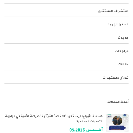
استشراف المستقبل
السنن الإلهية
جديدنا
مراجعات
مقالات
نوازل ومستجدات
أحدث المقالات
هندسة الأرواح: كيف تُعيد “المقاصدُ القرآنية” صياغةَ الأسرة في مواجهة
التحديات المعاصرة
أغسطس 05,2026