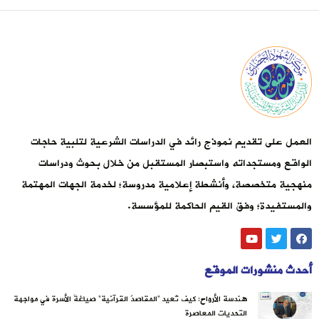
العمل على تقديم نموذج رائد في الدراسات الشرعية لتلبية حاجات
الواقع ومستجداته واستبصار المستقبل من خلال بحوث ودراسات
منهجية متخصصة، وأنشطة إعلامية مدروسة؛ لخدمة الجهات المهتمة
والمستفيدة؛ وفق القيم الحاكمة للمؤسسة.
أحدث منشورات الموقع
هندسة الأرواح: كيف تُعيد “المقاصدُ القرآنية” صياغةَ الأسرة في مواجهة
التحديات المعاصرة