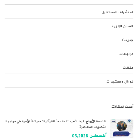
استشراف المستقبل
السنن الإلهية
جديدنا
مراجعات
مقالات
نوازل ومستجدات
أحدث المقالات
هندسة الأرواح: كيف تُعيد “المقاصدُ القرآنية” صياغةَ الأسرة في مواجهة
التحديات المعاصرة
أغسطس 05,2026