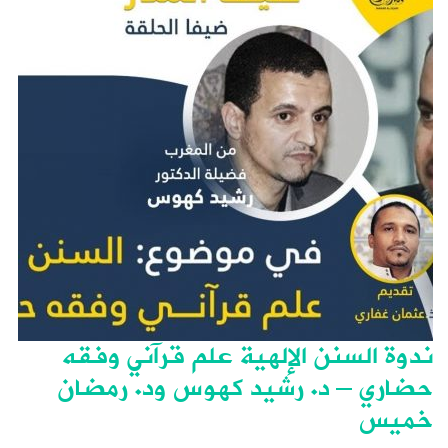
ندوة السنن الإلهية علم قرآني وفقه
حضاري – د. رشيد كهوس ود. رمضان
خميس