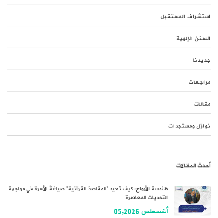
استشراف المستقبل
السنن الإلهية
جديدنا
مراجعات
مقالات
نوازل ومستجدات
أحدث المقالات
هندسة الأرواح: كيف تُعيد “المقاصدُ القرآنية” صياغةَ الأسرة في مواجهة
التحديات المعاصرة
أغسطس 05,2026