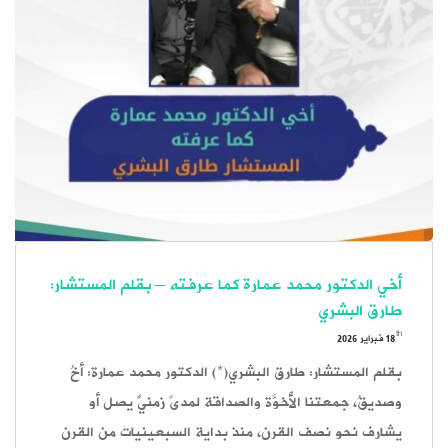
أخي الدكتور محمد عمارة كما عرفته – بقلم المستشار:
طارق البشري
th
18
فبراير 2026
بقلم المستشار: طارق البشري(*) الدكتور محمد عمارة: أخُ
وصديقُ، جمعتنا الأُخوَّة والصداقة لمدىً زمنيٍّ يصل أو
يشارف نحو نصف القرن، منذ بداية السبعينيات من القرن