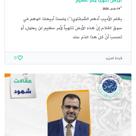
الأرض تتهيأ لأمر عظيم
th
14
مارس 2026
بقلم الأديب أدهم الشرقاوي‏(*) ولستُ أبيعكَ الوهمَ في
سوقِ الكلام ‏إنَّ هذه الأرضَ تتهيأُ لأمرٍ عظيم لن يطول، أو
تحسبُ أنَّ كلَّ هذا الدَّم عند
قراءة المزيد
0