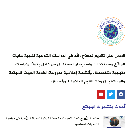
العمل على تقديم نموذج رائد في الدراسات الشرعية لتلبية حاجات
الواقع ومستجداته واستبصار المستقبل من خلال بحوث ودراسات
منهجية متخصصة، وأنشطة إعلامية مدروسة؛ لخدمة الجهات المهتمة
والمستفيدة؛ وفق القيم الحاكمة للمؤسسة.
أحدث منشورات الموقع
هندسة الأرواح: كيف تُعيد “المقاصدُ القرآنية” صياغةَ الأسرة في مواجهة
التحديات المعاصرة