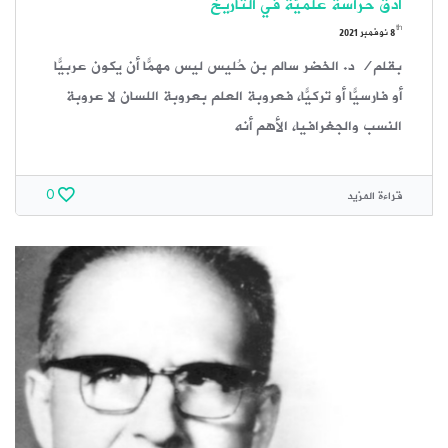
أدق حراسة علميّة في التاريخ
th
8
نوفمبر 2021
بقلم/ د. الخضر سالم بن حُليس ليس مهمًّا أن يكون عربيًّا
أو فارسيًّا أو تركيًّا، فعروبة العلم بعروبة اللسان لا عروبة
النسب والجغرافيا، الأهم أنه
قراءة المزيد
0