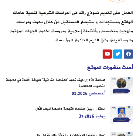
العمل على تقديم نموذج رائد في الدراسات الشرعية لتلبية حاجات
الواقع ومستجداته واستبصار المستقبل من خلال بحوث ودراسات
منهجية متخصصة، وأنشطة إعلامية مدروسة؛ لخدمة الجهات المهتمة
والمستفيدة؛ وفق القيم الحاكمة للمؤسسة.
أحدث منشورات الموقع
هندسة الأرواح: كيف تُعيد “المقاصدُ القرآنية” صياغةَ الأسرة في مواجهة
التحديات المعاصرة
أغسطس 05,2026
العقل .. بين استمداد التجربة والعودة للبعد الأول
يوليو 31,2026
عوامل سقوط الحضارات في القرآن والسنة (6-6)