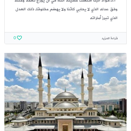
أ.د.فؤاد البنا اقتضت مشيئة الله في أن يوزع نعمه ومننَه
وفق عدله الذي لا يحابي كائنا ولا يهضم مخلوقا، ذلك العدل
الذي تبرز أماراته
قراءة المزيد
0