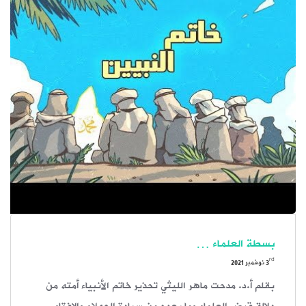
بسطة العلماء …
rd
3
نوفمبر 2021
بقلم أ.د. مدحت ماهر الليثي تحذير خاتم الأنبياء أمته من