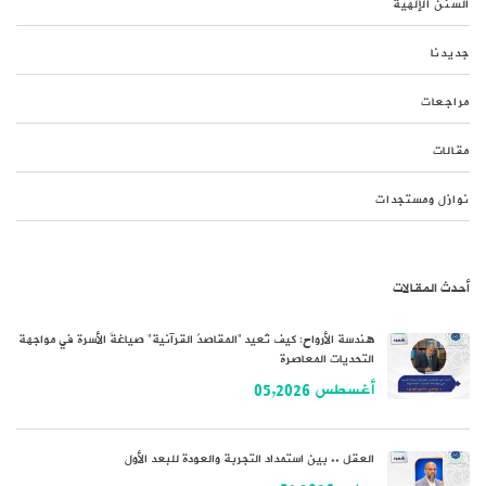
السنن الإلهية
جديدنا
مراجعات
مقالات
نوازل ومستجدات
أحدث المقالات
هندسة الأرواح: كيف تُعيد “المقاصدُ القرآنية” صياغةَ الأسرة في مواجهة
التحديات المعاصرة
أغسطس 05,2026
العقل .. بين استمداد التجربة والعودة للبعد الأول