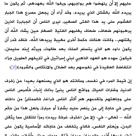
عليهم إلا أن ينهضوا هم بواجبهم، ويفوا الله بعهدهم. ثم يكون ما
يريده الله بالشكل الذي يريده. وقد أراد أن يجعل مصرع هذا الجبار
الغشوم على يد هذا الفتى الصغير، ليرى الناس أن الجبابرة الذين
يرهبونهم ضعاف، ضعاف يغلبهم الفتية الصغار حين يشاء الله أن
يقتلهم.. وكانت هنالك حكمة أخرى مغيبة يريدها الله. فلقد قدر أن
يكون داود هو الذي يتسلم الملك بعد طالوت، ويرثه إبنه سليمان،
فيكون عهده هو العهد الذهبي لبني إسرائيل في تاريخهم الطويل جزاء
انتفاضة العقيدة في نفوسهم بعد الضلال والانتكاس والشرود)(
[7]
)
إن قيمة المرء في نفسه، ومكانته هو الذي يصنعها، بعيدا عن زخرف
الدنيا، وشارات الحياة، وواقع الناس ينبئ بذلك إنباءً، فأحرص الناس
على وجاهتهم وتقدمهم هم أكثر الناس فراغا، فالممتلئ من داخله
ليس في حاجة إلى من ينعم عليه بشارة أو عبارة، ولعل هذا من حِكَم
الله – تعالى- في: (إلا من اغترف غرفة بيده)؛ رمزاً للتقلل مما يثقل
البدن، ويُعتِم النفس، فالذي يتخفف من حاجاته الأساسية يكون على
ترك غيرها أقدر، والميدان ميدان قتال ودماء، وبذل وأشلاء، والذي لا