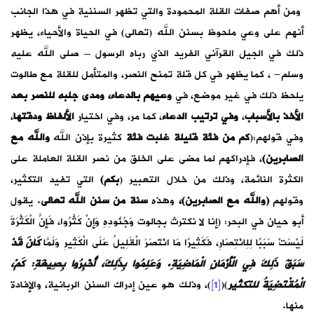
ومن أهم صفات القلة المحمودة والتي تظهر السننية في هذا الجانب
أنهم على وعي ملحوظ بسنن الله (تعالى) في الحياة والأحياء، يظهر
ذلك في الجيل القرآني الفريد الذي رباه الرسول – صلى الله عليه
وسلم- ، كما يظهر في كل قلة تمنح النصر، والمتأمل للقلة مع طالوت
يلحظ ذلك في غير موضع، في
وعيهم بالدعاء، ومدى جلبه للنصر بعد
الأخذ بالأسباب
،
وفي ترتيب الدعاء
، كما مر، وفي اختيار
الألفاظ ودقتها
،
وفي قولهم:(
كم من فئة قليلة غلبت فئة
كثيرة بإذن الله
والله مع
الصابرين)
، فإدراكهم لما مضى على الخلق من نصر القلة العاملة على
الكثرة النائمة، وذلك من خلال التعبير (
بكم)
التي تفيد التكثير،
وقولهم
(والله مع الصابرين)،
وهذه
سنة من سنن الله تعالى
. يقول
أبو حيان في البحر: (إنا لا نكترث بجالوت وَجُنُودِهِ وَإِنْ كَثُرُوا، فَإِنَّ الْكَثْرَةَ
لَيْسَتْ سَبَبًا لِلِانْتِصَارِ، فَكَثِيرًا مَا انْتَصَرَ الْقَلِيلُ عَلَى الْكَثِيرِ وَلَمَّا
كَانَ قَدْ
سَبَقَ ذَلِكَ فِي الْأَزْمَانِ الْمَاضِيَةِ. وَعَلِمُوا بِذَلِكَ، أُخْبِرُوا بِصِيغَةِ: كَمْ،
الْمُقْتَضِيَةُ للتكثير
)(
[1]
)، وذلك هو عين إدراك السنن الربانية، والإفادة
منها.