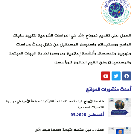
العمل على تقديم نموذج رائد في الدراسات الشرعية لتلبية حاجات
الواقع ومستجداته واستبصار المستقبل من خلال بحوث ودراسات
منهجية متخصصة، وأنشطة إعلامية مدروسة؛ لخدمة الجهات المهتمة
والمستفيدة؛ وفق القيم الحاكمة للمؤسسة.
أحدث منشورات الموقع
هندسة الأرواح: كيف تُعيد “المقاصدُ القرآنية” صياغةَ الأسرة في مواجهة
التحديات المعاصرة
أغسطس 05,2026
العقل .. بين استمداد التجربة والعودة للبعد الأول