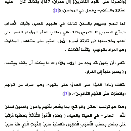
{وانصرنا عَلَى القوم الكافرين} [آل عمران: 147]، وكذلك كان – عليه
الصَّلاة والسَّلام- يفعل في المواطن.)(
[2]
)
كما تلمح وعيهم بالسنن كذلك في طلبهم للصبر، وثبات الأقدام،
وتوقع النصر بهذا التدرج، وتلك هي مطالب الفئة المؤمنة للنصر على
العدو وخلاصتها في ثلاثة أمور:( الأول: الصَّبر على مشاهدة المخاوف
وهو المراد بقولهم: {وَثَبِّتْ أَقْدَامَنَا}.
الثاني: أن يكون قد وجد من الآلات والأدوات ما يمكنه أن يقف ويثبت،
ولا يصير ملجأ إلى الفرار.
الثالث: زيادة القوَّة على العدوِّ؛ حتى يقهره، وهو المراد من قولهم
«وانْصُرْنَا عَلَى القَوْمِ الكَافِرِينَ».)(
[3]
)
وهذا هو ترتيب العقل والواقع، بما يشعر بأنهم واعون واعبون لسنن
الله – تعالى- في الحياة والحياء، ( وَهَذِهِ الْأُمُورُ الثَّلَاثَةُ بَعْضُهَا مُرَتَّبٌ
عَلَى بَعْضٍ بِحَسَبِ الْأَسْبَابِ الْغَالِبَةِ، فَالصَّبْرُ سَبَبٌ لِلثَّبَاتِ الَّذِي هُوَ سَبَبٌ