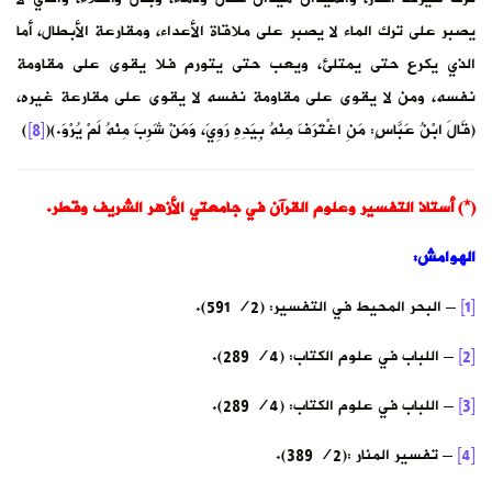
يصبر على ترك الماء لا يصبر على ملاقاة الأعداء، ومقارعة الأبطال، أما
الذي يكرع حتى يمتلئ، ويعب حتى يتورم فلا يقوى على مقاومة
نفسه، ومن لا يقوى على مقاومة نفسه لا يقوى على مقارعة غيره،
(قَالَ ابْنُ عَبَّاسٍ: مَنِ اغْتَرَفَ مِنْهُ بِيَدِهِ رَوِيَ، وَمَنْ شَرِبَ مِنْهُ لَمْ يُرْوَ.)(
[8]
)
(*) أستاذ التفسير وعلوم القرآن في جامعتي الأزهر الشريف وقطر.
الهوامش:
[1]
– البحر المحيط في التفسير: (2/ 591).
[2]
– اللباب في علوم الكتاب: (4/ 289).
[3]
– اللباب في علوم الكتاب: (4/ 289).
[4]
– تفسير المنار :(2/ 389).