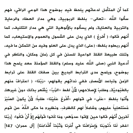
كما أن المتأمل لدعائهم يلحظ فيه بوضوح هذا الوعي الراقي، فهم
سألوا الله –تعالى- بلفظ الربوبية، وهي مدار العطاء والرعاية
والتربية والعناية، ولم يسألوه بالألوهية التي هي مدار التكليف، كما
أنهم قالوا: ( أفرغ ) الذي يدل على الشمول والعموم والاستيعاب، كما
أنهم ربطوه بلفظ: (على) الذي يدل على العلو وفيه من التمكن ما فيه،
وتلك طبيعة القلة الواعية للسنن في كل زمان ومكان، والناظر في
أدعية النبي (صلى الله عليه وسلم) والقلة المؤمنة معه يلمح هذا
بوضوح، ويلمح مدى الترابط البديع بين صفات القلة على ترابط
الزمن وتباعد الأمصار، ففي ندائِهِم بقولهم: «رَبَّنَا» ( اعترافٌ منهم
بالعُبُوديَّة، وطلبٌ لإِصلاحهم؛ لأَنَّ لفط «الرَّبَّ» يُشْعر بذلك دونَ غيرها،
وأَتوا بلفظِ «عَلَى» في قولهم «أَفْرغ عَلَيْنَا» طلباً؛ لأنْ يكونَ الصَّبْرُ
مُسْتعلِياً عليهم، وشاملاً لهم كالظرفِ. ونظيره ما حكى اللهُ عن قوم
آخرين أَنَّهُم قالوا حين لاقوا عدوَّهم: ومَا كَانوا قَوْلَهُم إِلاَّ أَنْ قالُوا: {ربَّنَا
اغفر لَنَا ذُنُوبَنَا وَإِسْرَافَنَا في أَمْرِنَا وَثَبِّتْ أَقْدَامَنَا} [آل عمران: 147]