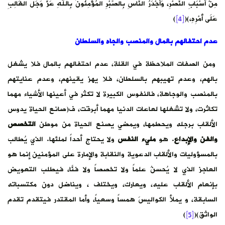
مِنْ أَسْبَابِ النَّصْرِ، وَأَجْدَرُ النَّاسِ بِالصَّبْرِ الْمُؤْمِنُونَ بِاللهِ عَزَّ وَجَلَّ الْغَالِبِ
عَلَى أَمْرِهِ،)(
[4]
)
عدم احتفالهم بالمال والمنصب والجاه والسلطان
ومن الصفات الملاحظة في القلة، عدم احتفالهم بالمال فلا يشغل
بالهم، وعدم تهيبهم بالسلطان، فلا يهز يقينهم، وعدم عنايتهم
بالمنصب والوجاهة، فالنفوس الكبيرة لا تكثر في أعينها الأشياء مهما
تكاثرت، ولا تشغلها لعاعات الدنيا مهما أبرقت، ف(صانع الحياة يدوس
الألقاب برجله ويحطمها، ويمضي يصنع الحياة من موطن
التخصص
والفن والإبداع
. هو
مليء النفس
ولا يحتاج أحداً لملئها. الذي يُطالب
بالمسؤوليات والألقاب الدعوية والنقابة والإمارة على المؤمنين إنما هو
العاجز الذي لا يُحسنُ علماً ولا تخصصاً ولا فنّاً، فيطلب التعويض
بإنعام الألقاب عليه، ويعارك، ويختلف ، ويناضل دون مكتسباته
السابقة، و يملأ الكواليسَ همساً وسعياً، وأما المقتدر فيتقدم تقدم
الواثق)(
[5]
)