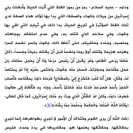
وداود – عليه السلام- رمز من رموز القلة التي أثرت الحياة وأنقذت بني
إسرائيل من ويلات جالوت، والصفات التي بدا بها تؤكد هذه الصفة لدى
تلك القلة المؤثرة في تاريخ الحياة، بدا ذلك في ثيابه التي لقي بها
جالوت، وفي سلاحه الذي قتله به، وفي عدم احتفاله بوجاهته
ومنصبه، وجنده وحاشيته، حتى أغاظ ذلك جالوت وكسر نفسه كسرا
وهزمه هزيمة وقتله أولا روحا ونفساً قبل أن يقتله بنياناً وجسداً، (كَانَ
غُلَامًا يَرْعَى الْغَنَمَ، وَلَمْ يَقْبَلْ أَنْ يَلْبَسَ دِرْعًا وَلَا أَنْ يَحْمِلَ سِلَاحًا، بَلْ
حَمَلَ مِقْلَاعَهُ وَحِجَارَتَهُ، فَسَخِرَ مِنْهُ جَالُوتُ، وَاحْتَمَى عَلَيْهِ إِذَا لَمْ يَسْتَعِدَّ
لَهُ، وَقَالَ: هَلْ أَنَا كَلْبٌ فَتَخْرُجُ إِلَيَّ بِالْمِقْلَاعِ؟ فَرَمَاهُ دَاوُدُ بِمِقْلَاعِهِ فَأَصَابَ
الْحَجَرُ رَأْسَهُ فَصَرَعَهُ فَدَنَا مِنْهُ فَاحْتَزَّ رَأْسَهُ، وَجَاءَ بِهِ فَأَلْقَاهُ إِلَى طَالُوتَ
فَعُرِفَ دَاوُدُ، وَكَانَ لَهُ الشَّأْنُ الَّذِي وَرِثَ بِهِ مُلْكَ إِسْرَائِيلَ، كَمَا قَالَ تَعَالَى:
(وَآتَاهُ اللهُ الْمُلْكَ وَالْحِكْمَةَ وَعَلَّمَهُ مِمَّا يَشَاءُ)(
[6]
).
(شاء الله أن يرى القوم وقتذاك أن الأمور لا تجري بظواهرها، إنما تجري
بحقائقها. وحقائقها يعلمها هو. ومقاديرها في يده وحده. فليس