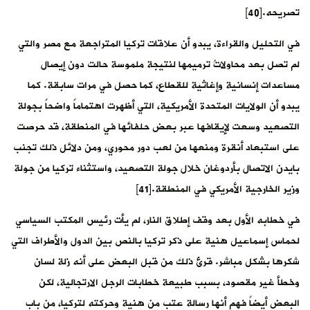
تصريحه.[40]
في التحليل والقراءة، يبدو أن علاقات تركيا المتراجعة مع مصر والتي
لم تصل بعد محاولاتُ ترميمها لنتيجة ملموسة حالت دون إيصال
مساعدات إنسانية وإغاثية للقطاع، كما حصل في مرات سابقة. كما
يبدو أن الولايات المتحدة الأمريكية، التي أظهرت اهتماماً واضحاً بجولة
التصعيد وسعت لإيقافها عبر بعض حلفائها في المنطقة، قد حرصت
على استبعاد أنقرة ومنعها من لعب دور محوري، ومن دلائل ذلك تجنب
بايدن الاتصال بأردوغان خلال جولة التصعيد، واستثناء تركيا من جولة
وزير الخارجية الأمريكي في المنطقة.[41]
في خطابه الأول بعد وقف إطلاق النار، لم يأت رئيس المكتب السياسي
لحماس إسماعيل هنية على ذكر تركيا بالنص بين الدول والأطراف التي
شكرها بشكل مباشر. قرئ ذلك من قبل البعض على أنه زلة لسان
وخطأ غير مقصود، بسبب طبيعة خطابات الرجل الارتجالية، لكن
البعض أيضاً فهم أنها رسالة عتب من هنية وحركته لتركيا، من باب