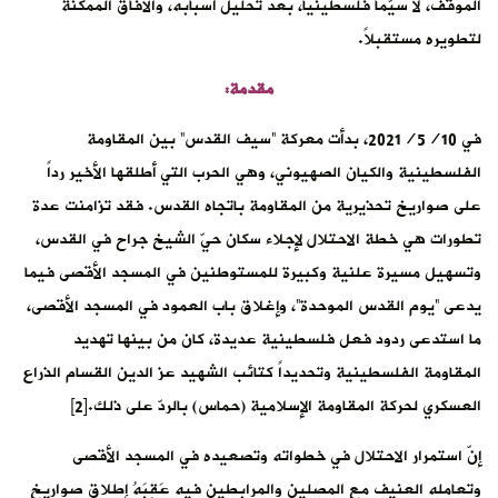
الموقف، لا سيّما فلسطينياً، بعد تحليل أسبابه، والآفاق الممكنة
لتطويره مستقبلاً.
مقدمة:
في 2021/5/10، بدأت معركة “سيف القدس” بين المقاومة
الفلسطينية والكيان الصهيوني، وهي الحرب التي أطلقها الأخير رداً
على صواريخ تحذيرية من المقاومة باتجاه القدس. فقد تزامنت عدة
تطورات هي خطة الاحتلال لإجلاء سكان حيّ الشيخ جراح في القدس،
وتسهيل مسيرة علنية وكبيرة للمستوطنين في المسجد الأقصى فيما
يدعى “يوم القدس الموحدة”، وإغلاق باب العمود في المسجد الأقصى،
ما استدعى ردود فعل فلسطينية عديدة، كان من بينها تهديد
المقاومة الفلسطينية وتحديداً كتائب الشهيد عز الدين القسام الذراع
العسكري لحركة المقاومة الإسلامية (حماس) بالردّ على ذلك.[2]
إنّ استمرار الاحتلال في خطواته وتصعيده في المسجد الأقصى
وتعامله العنيف مع المصلين والمرابطين فيه عَقِبَهُ إطلاق صواريخ