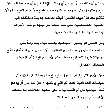
ويمكن أن ينقضه الأخير في أي وقت، بالإضافة إلى أن سياسة العدوان
لديه معتمدة (متى ما وجد هدفاً مناسباً)، ولم يطرأ عليه تغيير. كما أن
نتائج معركة “سيف القدس” تبشّر بمرحلة جديدة ومختلفة في
القضية الفلسطينية على عدة صعد، من بينها مواقف الأطراف
الإقليمية والدولية والعلاقات معها.
ومن هاتين الزاويتين، الميدانية والسياسية، بات لزاماً على
الفلسطينيين، ولا سيّما قوى المقاومة، أن تعمل على استثمار نتائج
المعركة فيما يتعلق بمواقف هذه الأطراف، لزيادة أوراق قوتها
وإضعاف الاحتلال.
ومن الأمور التي ينبغي العمل عليها إيصال رسالة للاحتلال بأن
سياساته العدوانية والجرائم التي يرتكبها لا ولن تمر دون أن يدفع
ثمناً، سياسياً كان أم اقتصادياً أم على صعيد العلاقات مع مختلف
الأطراف أم غير ذلك من السياقات.