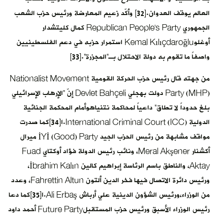
العالم يوقف العدوان.[32] وأكّد زعيم المعارضة ورئيس حزب الشعب
الجمهوري Republican People’s Party كمال كليتشدار
أوغلوKemal Kılıçdaroğlu استمرار حزبه في دعم الفلسطينيين
واصفاً ما تقوم به دولة الاحتلال بـ”المجزرة”.[33]
من جهته قال رئيس حزب الحركة القومية Nationalist Movement
Party (MHP) دولت بهجلي Devlet Bahçeli إنّ “الإرهاب الإسرائيلي
بلغ حدوداً لا تطاق” داعياً لمحاكمة نتنياهوأمام المحكمة الجنائية
الدولية International Criminal Court (ICC).ا[34]كما صدرت
مواقف مشابهة من رئيس الحزب الجيد İYİ (Good) Party ميرال
أكشنار Meral Akşener، ونائب رئيس الدولة فؤاد أوكتاي Fuad
Aktay، والناطق باسم الرئاسة إبراهيم كالين İbrahim Kalın،
ورئيس دائرة الاتصال فيها فخر الدين ألتون Fahrettin Altun، وعدد
من الوزراء،ورئيس الشؤون الدينية علي أرباش Ali Erbaş.ا[35]كما دعا
رئيس الوزراء الأسبق ورئيس حزب المستقبلFuture Party أحمد داود