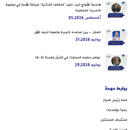
هندسة الأرواح: كيف تُعيد “المقاصدُ القرآنية” صياغةَ الأسرة في مواجهة
التحديات المعاصرة
أغسطس 05,2026
العقل .. بين استمداد التجربة والعودة للبعد الأول
يوليو 31,2026
عوامل سقوط الحضارات في القرآن والسنة (6-6)
يوليو 29,2026
روابط مهمة
كلمة رئيس المركز
بحوث وإصدارات
استشراف المستقبل
السنن الإلهية