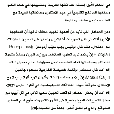
في المقام الأول، إضافة لعلاقاتها الغربية وعضويتها في حلف الناتو،
وسقفها المرتفع تقليدياً في وجه الاحتلال، وعلاقاتها الجيدة مع
الفلسطينيين سلطةً ومقاومة.
ومن العوامل التي تزيد من أهمية تقييم موقف تركيا، أن المواجهة
الأخيرة أتت في ظل تصريحات أشارت إلى رغبتها في تحسين العلاقات
مع الاحتلال. فقد قال الرئيس رجب طيّب أردوغان Recep Tayyip
Erdoğan إنّ بلاده تريد تطوير العلاقات مع “إسرائيل”، محمّلاً حكومة
نتنياهو وسياساتها تجاه الفلسطينيين مسؤولية عدم حصول ذلك.
[18] كما قال مستشار الرئاسة للسياسة الخارجية مسعود جاشين
Mesut Caşın، إنّ بلاده مستعدة لذلك وأنها لا تريد أزمة جديدة مع
الاحتلال، متوقعاً عودة العلاقات الديبلوماسية في آذار/ مارس 2021.
[19] كما أن بعض المصادر توقعت تعيين سفير تركي في تل أبيب مع
جملة التعيينات الديبلوماسية في الشهر ذاته، وقد طُرح اسم السفير
المتوقع والذي لم تعلن أنقرة لاحقاً عن تعيينه.[20]