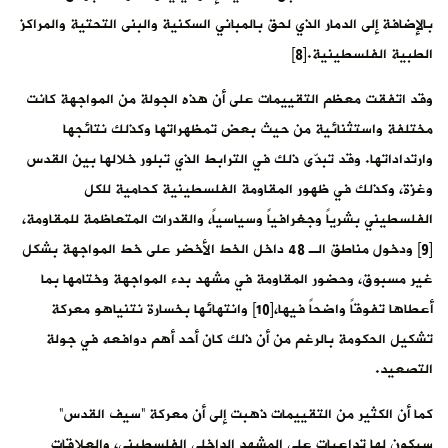
بالإضافة إلى الدمار الذي لحق بالمباني السكنية والبنى التحتية والمراكز
الطبية الفلسطينية.[8]
وقد اتفقت معظم التقييمات على أن هذه الجولة من المواجهة كانت
مختلفة واستثنائية من حيث بعض تمظهراتها وكذلك نتائجها
وارتداداتها. وقد تبدّى ذلك في الترابط الذي تبلور خلالها بين القدس
وغزة، وكذلك في ظهور المقاومة الفلسطينية كحامية للكل
الفلسطيني بشرياً وجغرافياً وسياسياً، والقدرات المتعاظمة للمقاومة،
[9] ودخول مناطق الـ 48 داخل الخط الأخضر على خط المواجهة بشكل
غير مسبوق، وحضور المقاومة في مشهد بدء المواجهة وختامها بما
أعطاها تفوقاً واضحاً فيها،[10] وانتهائها بخسارة نتنياهو معركة
تشكيل الحكومة بالرغم من أن ذلك كان أحد أهم دوافعه في جولة
التصعيد.
كما أن الكثير من التقييمات ذهبت إلى أن معركة “سيف القدس”
سيكون لها تداعيات على المشهد الداخلي الفلسطيني، والعلاقات