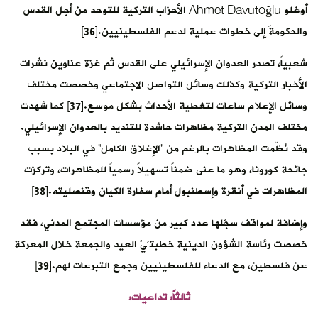
أوغلو Ahmet Davutoğlu الأحزاب التركية للتوحد من أجل القدس
والحكومةَ إلى خطوات عملية لدعم الفلسطينيين.[36]
شعبياً، تصدر العدوان الإسرائيلي على القدس ثم غزة عناوين نشرات
الأخبار التركية وكذلك وسائل التواصل الاجتماعي وخصصت مختلف
وسائل الإعلام ساعات لتغطية الأحداث بشكل موسع.[37] كما شهدت
مختلف المدن التركية مظاهرات حاشدة للتنديد بالعدوان الإسرائيلي.
وقد نُظّمت المظاهرات بالرغم من “الإغلاق الكامل” في البلاد بسبب
جائحة كورونا، وهو ما عنى ضمناً تسهيلاً رسمياً للمظاهرات، وتركزت
المظاهرات في أنقرة وإسطنبول أمام سفارة الكيان وقنصليته.[38]
وإضافة لمواقف سجّلها عدد كبير من مؤسسات المجتمع المدني، فقد
خصصت رئاسة الشؤون الدينية خطبتـَيْ العيد والجمعة خلال المعركة
عن فلسطين، مع الدعاء للفلسطينيين وجمع التبرعات لهم.[39]
ثالثاً: تداعيات: