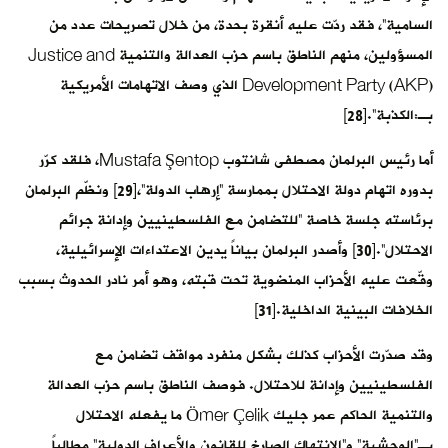
السامية”، فقد ردّت عليه أنقرة بحدة، من خلال تصريحات عدد من
المسؤولين، منهم الناطق باسم حزب العدالة والتنمية Justice and
Development Party (AKP) الذي وصف الاتهامات الأمريكية
بـ:الكذبة”.[28]
أما رئيس البرلمان مصطفى شانتوب Mustafa Şentop، فلقد كرّر
بدوره اتهام دولة الاحتلال بممارسة “إرهاب الدولة”،[29] ونظّم البرلمان
برئاسته جلسة خاصة “للتضامن مع الفلسطينيين وإدانة جرائم
الاحتلال”.[30] وأصدر البرلمان بياناً يدين الاعتداءات الإسرائيلية،
وقّعت عليه الأحزاب المنضوية تحت قبته، وهو أمر نادر الحدوث بسبب
الخلافات البينية الداخلية.[31]
وقد صدّرت الأحزاب كذلك بشكل منفرد مواقف تضامن مع
الفلسطينيين وإدانة للاحتلال. فوصف الناطق باسم حزب العدالة
والتنمية الحاكم عمر جليك Ömer Çelik ما يفعله الاحتلال
بـ”الوحشية” و”الانتهاك الصارخ للقانون والأعراف الدولية” مطالباً