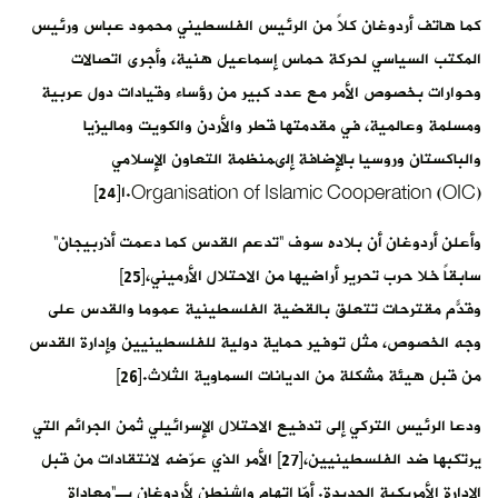
كما هاتف أردوغان كلاً من الرئيس الفلسطيني محمود عباس ورئيس
المكتب السياسي لحركة حماس إسماعيل هنية، وأجرى اتصالات
وحوارات بخصوص الأمر مع عدد كبير من رؤساء وقيادات دول عربية
ومسلمة وعالمية، في مقدمتها قطر والأردن والكويت وماليزيا
والباكستان وروسيا بالإضافة إلىمنظمة التعاون الإسلامي
Organisation of Islamic Cooperation (OIC).ا[24]
وأعلن أردوغان أن بلاده سوف “تدعم القدس كما دعمت أذربيجان”
سابقاً خلا حرب تحرير أراضيها من الاحتلال الأرميني،[25]
وقدّم مقترحات تتعلق بالقضية الفلسطينية عموماً والقدس على
وجه الخصوص، مثل توفير حماية دولية للفلسطينيين وإدارة القدس
من قبل هيئة مشكلة من الديانات السماوية الثلاث.[26]
ودعا الرئيس التركي إلى تدفيع الاحتلال الإسرائيلي ثمن الجرائم التي
يرتكبها ضد الفلسطينيين،[27] الأمر الذي عرّضه لانتقادات من قبل
الإدارة الأمريكية الجديدة. أمّا اتهام واشنطن لأردوغان بـ”معاداة