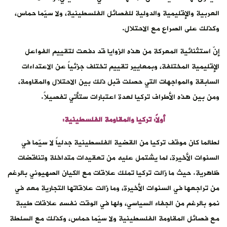
العربية والإقليمية والدولية للفصائل الفلسطينية، ولا سيّما حماس،
وكذلك على الصراع مع الاحتلال.
إنّ استثنائية المعركة من هذه الزوايا قد دفعت لتقييم الفواعل
الإقليمية المختلفة، وبمعايير تقييم تختلف جزئياً عن الاعتداءات
السابقة والمواجهات التي حصلت قبل ذلك بين الاحتلال والمقاومة،
ومن بين هذه الأطراف تركيا لعدة اعتبارات ستأتي تفصيلاً.
أولاً: تركيا والمقاومة الفلسطينية:
لطالما كان موقف تركيا من القضية الفلسطينية جدلياً لا سيّما في
السنوات الأخيرة، لما يشتمل عليه من تعقيدات متداخلة وتناقضات
ظاهرية. حيث ما زالت تركيا تملك علاقات مع الكيان الصهيوني بالرغم
من تراجعها في السنوات الأخيرة، وما زالت علاقاتها التجارية معه في
نمو بالرغم من الجفاء السياسي، ولها في الوقت نفسه علاقات طيبة
مع فصائل المقاومة الفلسطينية ولا سيّما حماس، وكذلك مع السلطة