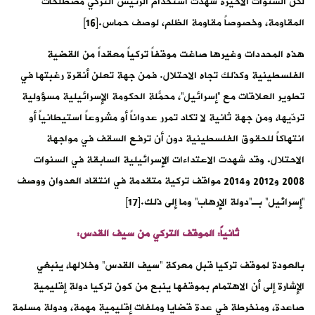
لكن السنوات الأخيرة شهدت استخدام الرئيس التركي مصطلحات
المقاومة، وخصوصاً مقاومة الظلم، لوصف حماس.[16]
هذه المحددات وغيرها صاغت موقفاً تركياً معقداً من القضية
الفلسطينية وكذلك تجاه الاحتلال. فمن جهة تعلن أنقرة رغبتها في
تطوير العلاقات مع “إسرائيل”، محمّلةً الحكومة الإسرائيلية مسؤولية
تردّيها، ومن جهة ثانية لا تكاد تمرر عدواناً أو مشروعاً استيطانياً أو
انتهاكاً للحقوق الفلسطينية دون أن ترفع السقف في مواجهة
الاحتلال. وقد شهدت الاعتداءات الإسرائيلية السابقة في السنوات
2008 و2012 و2014 مواقف تركية متقدمة في انتقاد العدوان ووصف
“إسرائيل” بـ”دولة الإرهاب” وما إلى ذلك.[17]
ثانياً: الموقف التركي من سيف القدس:
بالعودة لموقف تركيا قبل معركة “سيف القدس” وخلالها، ينبغي
الإشارة إلى أن الاهتمام بموقفها ينبع من كون تركيا دولة إقليمية
صاعدة، ومنخرطة في عدة قضايا وملفات إقليمية مهمة، ودولة مسلمة