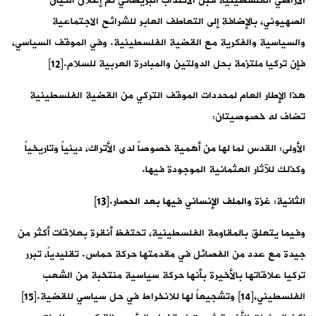
الأراضي الفلسطينية قبل الانتداب البريطاني ثم إعلان الكيان
الصهيوني، بالإضافة إلى التعاطف العابر للشرائح الاجتماعية
والسياسية والفكرية مع القضية الفلسطينية. وفي الموقف السياسي،
فإن تركيا ملتزمة بحل الدولتين والمبادرة العربية للسلام.[12]
هذا الإطار العام لمحددات الموقف التركي من القضية الفلسطينية
تضاف له خصوصيتان:
الأولى: القدس لما لها من أهمية خصوصاً لدى الأتراك، دينياً وتاريخياً
وكذلك للآثار العثمانية الموجودة فيها.
الثانية: غزة والملف الإنساني فيها بعد الحصار.[13]
وفيما يتعلق بالمقاومة الفلسطينية، تحتفظ أنقرة بعلاقات أكثر من
جيدة مع عدد من الفصائل في مقدمتها حركة حماس. تقليدياً، تبرر
تركيا علاقاتها بالأخيرة بأنها حركة سياسية منتخبة من الشعب
الفلسطيني،[14] وتشجيعاً لها للانخراط في حل سياسي للقضية.[15]