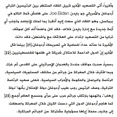
وأخيراً، أتى التصعيد الأخير قبيل اللقاء المنتظر بين الرئيسين التركي
أردوغان والأمريكي جو بايدن Joe Biden على هامش قمة الناتو في
بروكسل، وهو اللقاء الذي سعت إليه أنقرة بما تملك لإنجاحه وتجنب أي
أزمة جديدة مع إدارة بايدن خلاله. فقد كان واضحاً أنه كان لموقف
تركيا من التصعيد ارتداد على العلاقات مع واشنطن، فقد دانت
الأخيرة ما عدَّته عداءً للسامية في تصريحات أردوغان،[21] بينما قال
الأخير إنّ الدول الداعمة للاحتلال شريكة في ظلمها للفلسطينيين.[22]
رسمياً، صدرت مواقف منددة بالعدوان الإسرائيلي على القدس ثم غزة،
وبما اقتُرِفَ خلال المعركة من جرائم من مختلف المستويات السياسية،
الرئاسة والبرلمان والحكومة والأحزاب السياسية. فعلى صعيد الرئاسة
التركية، وصف الرئيس رجب طيب أردوغان دولة الاحتلال بأنها “دولة
إرهاب”، واتهمها بارتكاب جرائم حرب على مرأى ومسمع العالم أجمع.[23]
كما هاجم أردوغان الدول التي دعمت الكيان خلال المعركة واصطفت
إلى جانبه، محمّلاً إياها مسؤولية مشتركة عن الجرائم المرتكبة.