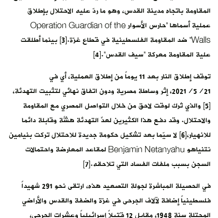
المقاومة باتجاه مدينة القدس، وهو ما ردّ عليه الاحتلال بإطلاق
عملية أسماها “حارس الأسوار Operation Guardian of the
Walls” ضد المقاومة الفلسطينية في قطاع غزة.[3] بينما أطلقت
علية المقاومة معركة “سيف القدس”.[4]
توقف إطلاق النار بعد 11 يوماً من إطلاق العملية، أي في
2021/5/21، إثر وساطة مصرية ودون اتفاق نهائي لتثبيت التهدئة،
[5] والذي تُرك لوقت لاحق من خلال التواصل المصري مع المقاومة
والاحتلال. وقد دفع هذا الكثيرين لعدِّ التهدئة هشّة وقابلة دائماً
للانهيار،[6] لا سيّما بعد تشكيل حكومة جديدة للاحتلال تركت بنيامين
نتنياهو Benjamin Netanyahu لمقاعد المعارضة واحتمالات
السجن بسبب ملفات الفساد التي تلاحقه.[7]
في الحصيلة المباشرة لجولة التصعيد هذه، ارتقى نحو 291 شهيداً
فلسطينياً إضافة لآلاف الجرحى في غزة والضفة والقدس والأراضي
المحتلة سنة 1948، مقابل 12 قتيلاً إسرائيلياً وعشرات الجرحى،