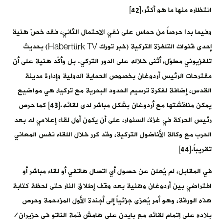
انتظاره منها ما هو أكثر.[42]
وفيما بدا حرصاً من حماس على نفي الاحتمال الثاني، فقد خصّ هنية
إحدى قنوات التلفزة التركية (خبر تورك Habertürk TV) بحديث
تلفزيوني مطوّل، أثنى خلاله على الدور التركي. بل وأكّد هنية على أن
مقترحات الرئيس أردوغان بخصوص الحماية الدولية وإدارة مدينة
القدس، إضافة لفكرة ترسيم الحدود البحرية مع تركيا، هي مواضيع
يمكن مناقشتها مع أردوغان بشكل مباشر لدى لقائه.[43] كما حرص
رئيس الحركة في غزة، السنوار، على أن يكون أول لقاء إعلامي له بعد
الحرب مع وكالة الأناضول التركية، وقد كرر خلال اللقاء نفس المعاني
تقريباً.[44]
في المقابل، لم يُعلن عن حصول أي اتصال هاتفي أو لقاء مباشر أو
افتراضي بين أردوغان وهنية بعد وقف إطلاق النار حتى لحظة كتابة
هذه الورقة، وهو أمر يُعزى جزئياً إلى أجندة الأول المزدحمة وحرص
بلاده على إتمام لقائه مع بايدن على هامش قمة الناتو في حزيران/