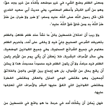
ومعنى الظلم وضع الشيء في غير موضعه وأخذُه من غير وجه حقٍّ؛
وهو من أكبر الكبائر وأعظم المعاصي، وفي حديث أبي سعيد الخدري
قال: قال رسول الله صلى الله عليه وسلم: “لا ضرر ولا ضِرارَ، من ضَارَّ
ضَرَّ اللهُ به ومن شاقَّ شقَّ اللهُ عليه”.
ولا ريبَ أن احتلالَ فلسطين وكلَّ ما نشأ عنه ظلم ظاهرٌ، والظلم
بتعريفه الشرعي الصحيح جليٌّ فيه لا يخفى على أحد، وتحريم الظلم
معلوم في جميع الشرائع السماوية، وفي جميع القوانين الوضعية،
وفي سائر الأعراف البشرية، فلا يُعقَلَ أن يأتي يوم من الأيام يكون
الظلم فيه مباحاً، ولا أن يكون الظلم فيه محموداً ممدوحاً، هذا لا يمكن
أن يقع بحال من الأحوال، بل هو إجماع بين الإنس والجن والخلائق
أجمعين، وهو مقتضى الوحي المنزل والعقل ومقتضى الفطرة
ومقتضى القوانين التي اتفق عليها البشر والأعراف التي تعارفوا
عليها.
فهل يُمكن أن يشكّك أحدٌ في حرمة ما هو واقع في فلسطين من