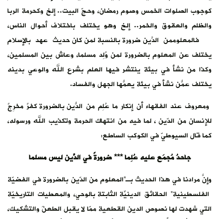
كوجوب الصلوات الخمس وصوم رمضان، وحجّ البيت.. إلخ وكحرمة الربا
والظلم والعقوق والخمر.. إلخ وهو يختلف باختلاف أحوال الناس،
فالمعلوممن الدّين ضرورة بالنسبة لمن كان حديثَ عهد بالإسلام
يختلف عن المعلوم بالضرورة لمن وُلِد مسلما، وعاش بين المسلمين،
وكذا من نشأ في بيئة ينتشر فيها العلم بشرع الله والوعي بدينه
يختلف عمّن نشأ في بيئة يعُمُّها الجهل والفساد.
ومعروف عند الفقهاء أن إنكار ما عُلِم من الدّين بالضرورة كُفرٌ مخرِجٌ
للإنسان من الدّين ، لما فيه من انتهاك الحرمة وتكذيب الله ورسوله،
كما قال السيوطيّ في الكوكب الساطع:
جاحدُ مُجمَع عليه عُلِما *** ضرورةً في الدّين ليس مسلِما
وإنّ مرادَنا في هذا الحديث بـ”المعلوم من الدّين بالضرورة في الفضيّة
الفلسطينية” الحقائق الدينيّة الثابتة بالوحيِ، والمعطيات التاريخيّة
التي شهدت لها نصوص الدين القطعية ممّا لا يقبل الطعنَ والتشكيك،