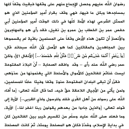
رضوان الله عليهم وحصل الإجماع منهم على وقفها فبقيت وقفاً كلها
بمساجدها وبكل ما فيها، فهي وقف بقرار أمير المؤمنين الذي هو
الممثل الشرعي لهذه الأمة كلِّها في ذلك الوقت أميرِ المؤمنين أبي
حفص عمر بن الخطاب بن عمرو بن نفيل، فقد رأى هو والمهاجرون
والأنصارُ أن تكون هذه الأرض وقفاً على المسلمين باقية لم يقسموها
بين المجاهدين والمقاتلين كما هو الأصل لأن الله سبحانه قال:
﴿وَٱعۡلَمُوۤا۟ أَنَّمَا غَنِمۡتُم مِّن شَیۡءࣲ فَأَنَّ لِلَّهِ خُمُسَهُۥ..﴾ [الأنفال ٤١]، ولكنّ
عمر رضي الله عنه رأى – وقد وافقه الصحابة – أنّ البلادَ المفتوحة
ليست غنائمَ للفاتحين كالأموال والأسلحة التي يغنمونها من عدُوّهم،
فقرّر أن تبقى البلدان المفتوحة عنوةً وقفا وفيئا عامًّا للمسلمين،
ولمن يأتي من الأجيال اللاحقة حقٌّ فيه، كما قال الله تعالى: {ما أفاء
الله على رسوله من أهل القُرى فلله وللرسول ولذي القربى..} الآية إلى
قوله تعالى: {والذين جاءوا من بعدهم يقولون ربنا اغفر لنا..} الآية،
وما فعله صلى الله عليه وسلّم من تقسيم خيبر بين الفاتحين كان
في بداية الإسلام، وشدّة فكان هو المصلحةَ يومئذ، ثمّ كانت المصلحة