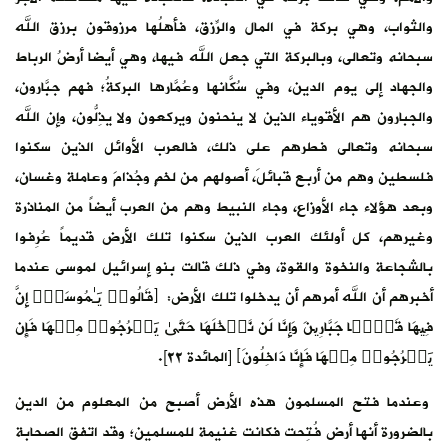
والثواب، وهي بركة في المال والرِّزق، فأهلُها مرزوقون برزق الله
سبحانه وتعالى، وبالبركة التي جعل الله فيها، وهي أيضا أرضُ الرباط
والجهاد إلى يوم الدين، وفي سُكَّانها وعُمَّارها البركةُ؛ فهم جبَّارون،
والجبارون هم الأقوياء الذين لا ينحنون ويركعون ولا يذِلُّون، وإن الله
سبحانه وتعالى فطرهم على ذلك، فالعرب الأوائل الذين سكنوا
فلسطين وهم من أربع قبائلَ، أصولهم من لخمٍ وجُذامَ وعاملة وغسان،
وبعد هؤلاء جاء الأوزاع، وجاء النبيط وهم من العرب أيضاً من المناذرة
وغيرهم، كل أولئك العرب الذين سكنوا تلك الأرض قديماً عُرِفوا
بالشجاعة والنخوة والقوة، وفي ذلك قالت بنو إسرائيل لموسى عندما
أخبرهم أن الله أمرهم أن يدخلوا تلك الأرض: ﴿قَالُوا۟ یَـٰمُوسَىٰۤ إِنَّ
فِیهَا قَوۡمࣰا جَبَّارِینَ وَإِنَّا لَن نَّدۡخُلَهَا حَتَّىٰ یَخۡرُجُوا۟ مِنۡهَا فَإِن
یَخۡرُجُوا۟ مِنۡهَا فَإِنَّا دَ ا⁠خِلُونَ﴾ [المائدة ٢٢].
وعندما فتح المسلمون هذه الأرض أصبح من المعلوم من الدين
بالضرورة أنها أرض فُتِحت فكانت غنيمة للمسلمين؛ وقد اتفق الصحابة