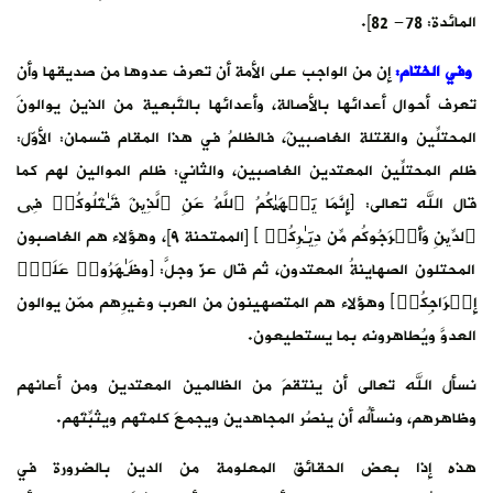
المائدة: 78- 82].
وفي الختام:
إن من الواجب على الأمة أن تعرف عدوها من صديقها وأن
تعرف أحوال أعدائها بالأصالة، وأعدائها بالتَّبعية من الذين يوالونَ
المحتلِّين والقتلة الغاصبينَ، فالظلمُ في هذا المقام قسمان: الأوّل:
ظلم المحتلِّين المعتدين الغاصبين، والثاني: ظلم الموالين لهم كما
قال الله تعالى: ﴿إِنَّمَا یَنۡهَىٰكُمُ ٱللَّهُ عَنِ ٱلَّذِینَ قَـٰتَلُوكُمۡ فِی
ٱلدِّینِ وَأَخۡرَجُوكُم مِّن دِیَـٰرِكُمۡ ﴾ [الممتحنة ٩]، وهؤلاء هم الغاصبون
المحتلون الصهاينةُ المعتدون، ثم قال عزّ وجلّ: ﴿وَظَـٰهَرُوا۟ عَلَىٰۤ
إِخۡرَاجِكُمۡ﴾ وهؤلاء هم المتصهينون من العرب وغيرِهم ممّن يوالون
العدوَّ ويُطاهرونه بما يستطيعون.
نسأل الله تعالى أن ينتقمَ من الظالمين المعتدين ومن أعانهم
وظاهرهم، ونسألُه أن ينصُر المجاهدين ويجمعَ كلمتَهم ويثبِّتَهم.
هذه إذا بعض الحقائق المعلومة من الدين بالضرورة في