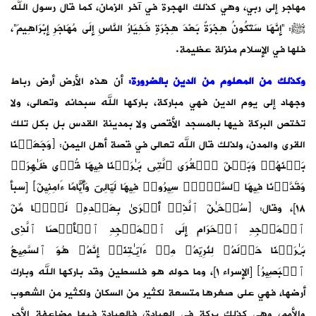
مهاجر إلى ربي، وهي كذلك الهجرة في آخر الزمان، كما قال رسول الله
ﷺ: “إِنَّهَا سَتَكُونُ هِجْرَةٌ بَعْدَ هِجْرَةٍ فَخِيَارُ النَّاسِ إِلَى مُهَاجَرِ إِبْرَاهِيمَ”،
فلها في الإسلام منزلة عظيمة.
وكذلك من المعلوم من الدين بالضرورة:
أن هذه الأرض أرض رباط
وجهاد إلى يوم الدين فهي مباركة، باركها الله سبحانه وتعالى، ولا
تختص البركة فيها بالمسجد الأقصى ولا بمدينة القدس بل بكل تلك
القرى والمدن، ولذلك قال الله تعالى في قصة أهل اليمن: ﴿وَجَعَلۡنَا
بَیۡنَهُمۡ وَبَیۡنَ ٱلۡقُرَى ٱلَّتِی بَـٰرَكۡنَا فِیهَا قُرࣰى ظَـٰهِرَةࣰ
وَقَدَّرۡنَا فِیهَا ٱلسَّیۡرَۖ سِیرُوا۟ فِیهَا لَیَالِیَ وَأَیَّامًا ءَامِنِینَ﴾ [سبأ
١٨]، وقال: ﴿سُبۡحَـٰنَ ٱلَّذِیۤ أَسۡرَىٰ بِعَبۡدِهِۦ لَیۡلࣰا مِّنَ
ٱلۡمَسۡجِدِ ٱلۡحَرَامِ إِلَى ٱلۡمَسۡجِدِ ٱلۡأَقۡصَا ٱلَّذِی
بَـٰرَكۡنَا حَوۡلَهُۥ لِنُرِیَهُۥ مِنۡ ءَایَـٰتِنَاۤ إِنَّهُۥ هُوَ ٱلسَّمِیعُ
ٱلۡبَصِیرُ﴾ [الإسراء ١]، وما حوله هو فلسطين وقد باركها الله وبارك
أرضها، فهي على صغرها متسعة لكثير من السكان ولكثير من الشعوب
والأمم، وهي كذلك بركة في العبادة، فالعبادة فيها مضاعفة الأجر