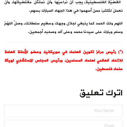
القضيّة الفلسطينية، يجبُ أن نراعيَها وأن نمتثلَ مقتضياتها، وأن
نعملَ لنُكتَبَ ممن أسهموا في هذا الجهاد المبارَك بسهم.
اللهم ولك الحمد كما ينبغي لجلال وجهك وعظيم سلطانك، وصلِّ اللهُمَّ
وسلم وبارك على سيدنا محمد وعلى آله وصحبه أجمعين.
(*) رئيس مركز تكوين العلماء في موريتانيا، وعضو الأمانة العامة
للاتحاد العالمي لعلماء المسلمين، ورئيس المجلس الاستشاري لهيئة
علماء فلسطين.
اترك تعليق