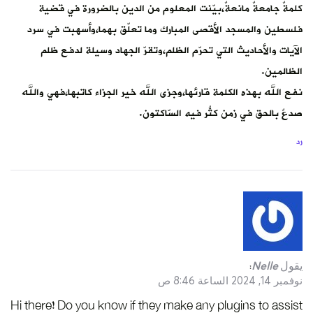
كلمةٌ جامعةٌ مانعةٌ،بيّنت المعلوم من الدين بالضرورة في قضية
فلسطين والمسجد الأقصى المبارك وما تعلّق بهما،وأسهبت في سرد
الآيات والأحاديث التي تحرّم الظلم،وتقرّ الجهاد وسيلة لدفع ظلم
الظالمين.
نفع الله بهذه الكلمة قارئها،وجزى الله خير الجزاء كاتبها،فهي والله
صدعٌ بالحق في زمن كثُر فيه السّاكتون.
رد
يقول
Nelle
:
نوفمبر 14, 2024 الساعة 8:46 ص
Hi there! Do you know if they make any plugins to assist