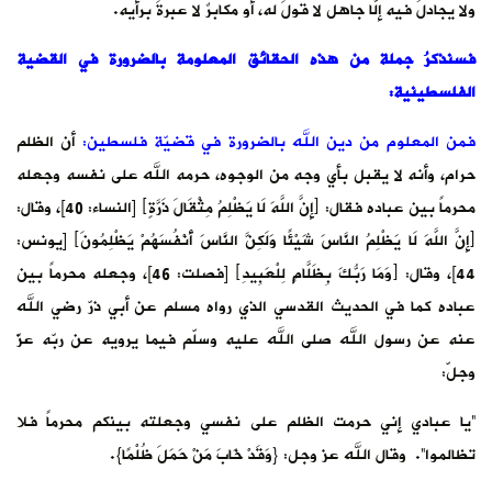
ولا يجادلُ فيه إلّا جاهلٌ لا قولَ له، أو مكابرٌ لا عبرةَ برأيه.
فسنذكرُ جملة من هذه الحقائق المعلومة بالضرورة في القضية
الفلسطينية:
فمن المعلوم من دين الله بالضرورة في قضيّة فلسطين:
أن الظلم
حرام، وأنه لا يقبل بأي وجه من الوجوه، حرمه الله على نفسه وجعله
محرماً بين عباده فقال: ﴿إِنَّ اللَّهَ لَا يَظْلِمُ مِثْقَالَ ذَرَّةٍ﴾ [النساء: 40]، وقال:
﴿إِنَّ اللَّهَ لَا يَظْلِمُ النَّاسَ شَيْئًا وَلَكِنَّ النَّاسَ أَنْفُسَهُمْ يَظْلِمُونَ﴾ [يونس:
44]، وقال: ﴿وَمَا رَبُّكَ بِظَلَّامٍ لِلْعَبِيدِ﴾ [فصلت: 46]، وجعله محرماً بين
عباده كما في الحديث القدسي الذي رواه مسلم عن أبي ذرّ رضي الله
عنه عن رسول الله صلى الله عليه وسلّم فيما يرويه عن ربّه عزّ
وجلّ:
“يا عبادي إني حرمت الظلم على نفسي وجعلته بينكم محرماً فلا
تظالموا”. وقال الله عز وجل: {وَقَدْ خَابَ مَنْ حَمَلَ ظُلْمًا}.