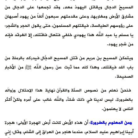
المسيحُ الدجال ويقاتل اليهودُ معه، وقد تجمعوا على الدجال من
مشارق الأرض ومغاربها، وعلى مقدمتهم سبعون ألفاً من يهود أصبهان
على رؤوسهم الطيالسة، فيقتلهم المسلمون، حتى يقول الحجر والشجر:
يا مسلم يا عبد الله هذا يهودي خلفي فتعال فاقتله، إلا الغرقد فإنه
من شجر يهود.
ويتمكن المسيح بن مريم من قتل المسيح الدجّال فيُدركه بالرملة من
باب اللد فيقتله، وهذا كله مما ثبت عن رسول الله ﷺ من الأخبار
الصحيحة.
فنحنُ نعلم من نصوص السنّة والقرآن نهايةَ هذا الاحتلال وزوالَه
بالضرورة، ليس لدينا في ذلك شكٌّ، والله غالب على أمره ولكنّ أكثرَ
الناس لا يعلمون.
ومن المعلوم بالضرورة:
أن هذه الأرض كانت أرض الهجرة الأولى؛ هجرة
أبينا إبراهيم عليه السلام، عندما هاجر من العراق إلى الشام، وقال: إني