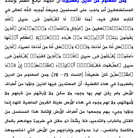
ومن المعلوم من الدين بالضرورة:
أن الجهاد لرفع الظلم وإغاثة
المستضعفين أمر واجب على المسلمين جميعاً، أوجبه الله تعالى في
كتابه فقال فيه: ﴿وَمَا لَكُمۡ لَا تُقَـٰتِلُونَ فِی سَبِیلِ ٱللَّهِ
وَٱلۡمُسۡتَضۡعَفِینَ مِنَ ٱلرِّجَالِ وَٱلنِّسَاۤءِ وَٱلۡوِلۡدَا⁠نِ ٱلَّذِینَ
یَقُولُونَ رَبَّنَاۤ أَخۡرِجۡنَا مِنۡ هَـٰذِهِ ٱلۡقَرۡیَةِ ٱلظَّالِمِ أَهۡلُهَا
وَٱجۡعَل لَّنَا مِن لَّدُنكَ وَلِیࣰّا وَٱجۡعَل لَّنَا مِن لَّدُنكَ نَصِیرًا، ٱلَّذِینَ
ءَامَنُوا۟ یُقَـٰتِلُونَ فِی سَبِیلِ ٱللَّهِۖ وَٱلَّذِینَ كَفَرُوا۟ یُقَـٰتِلُونَ فِی
سَبِیلِ ٱلطَّـٰغُوتِ فَقَـٰتِلُوۤا۟ أَوۡلِیَاۤءَ ٱلشَّیۡطَـٰنِۖ إِنَّ كَیۡدَ
ٱلشَّیۡطَـٰنِ كَانَ ضَعِیفًا﴾ [النساء 75- 76]، ومن المعلوم من الدين
بالضرورة في هذه القضية: أن المعتدين فيها الذين جاؤوا من أطراف
الأرض ولم يكن لهم بها وجود ولا سكن ولا لآبائهم من قبلهم ولا
لأمهاتهم، ولا لهم وجود في هذه الأرض طيلة القرون الماضية كلها، إنما
جاؤوا وجيء بهم وجمعوا من أطراف الأرض لإقامة هذا المسلسل من
القتل والخراب والتدمير، فلا يشُكُّ ذو عقل في ضرورة جهادِهم بالمال
والكلمة والنفس.. لردّ عدوانهم وإخراجهم من الأرض التي اغتصبوها،