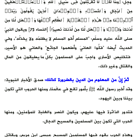
وجلّ: ﴿وَمَا لَكُمۡ لَا تُقَـٰتِلُونَ فِی سَبِیلِ ٱللَّهِ وَٱلۡمُسۡتَضۡعَفِینَ
مِنَ ٱلرِّجَالِ وَٱلنِّسَاۤءِ وَٱلۡوِلۡدَا⁠نِ ٱلَّذِینَ یَقُولُونَ رَبَّنَاۤ
أَخۡرِجۡنَا مِنۡ هَـٰذِهِ ٱلۡقَرۡیَةِ ٱلظَّالِمِ أَهۡلُهَا وَٱجۡعَل لَّنَا مِن
لَّدُنكَ وَلِیࣰّا وَٱجۡعَل لَّنَا مِن لَّدُنكَ نَصِیرًا﴾ [النساء 75] ويقول النبيّ
صلى الله عليه وسلّم: “المسلم أخو المسلم لا يظلمُه ولا يخذلُه”، وفي
الحديث أيضا: “فكُّوا العانيَ وأطعموا الجائع” والعاني هو الأسير،
فتخليص الأسارى واجبٌ على المسلمون بكلّ ما يُطيقون من المال
والقتال وغير ذلك.
ثمّ إنّ من المعلوم من الدين بالضرورة كذلك:
صدق الأخبار النبوية؛
وقد أخبر رسول الله ﷺ بأمور تقع في عالَمنا، ومنها الحروب التي تكون
بيننا وبين اليهود.
فتدور الدّائرة فيها عليهم، ويكون النصر والغلبة للمؤمنين، ومنها
الحرب التي تكون بين المسلمين والمسيح الدجال.
وهذه الحرب يقود فيها المسلمين المسيح عيسى ابن مريم، ويقاتل