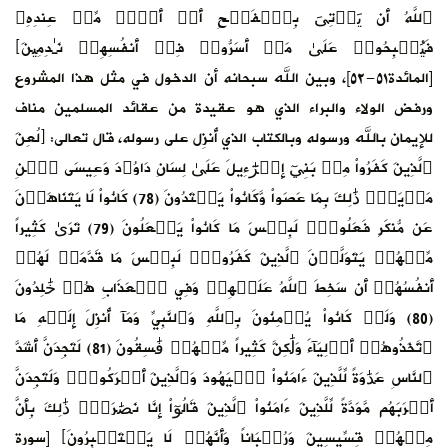
ٱللَّهُ أَن یَأۡتِیَ بِٱلۡفَتۡحِ أَوۡ أَمۡرࣲ مِّنۡ عِندِهِۦ
فَیُصۡبِحُوا۟ عَلَىٰ مَاۤ أَسَرُّوا۟ فِیۤ أَنفُسِهِمۡ نَـٰدِمِینَ﴾
[المائدة٥١-٥٢]، وبين الله سبحانه أن الدخول في مثل هذا المشروع
ورفض الولاء والبراء الذي هو عقيدة من عقائد المسلمين مناف
للإيمان بالله ورسوله وبالكتاب الذي أُنزِل على رسوله، قال تعالى: ﴿لُعِنَ
ٱلَّذِينَ كَفَرُواْ مِنۢ بَنِيٓ إِسۡرَٰٓءِيلَ عَلَىٰ لِسَانِ دَاوُۥدَ وَعِيسَى ٱبۡنِ
مَرۡيَمَۚ ذَٰلِكَ بِمَا عَصَواْ وَّكَانُواْ يَعۡتَدُونَ (78) كَانُواْ لَا يَتَنَاهَوۡنَ
عَن مُّنكَرٍ فَعَلُوهُۚ لَبِئۡسَ مَا كَانُواْ يَفۡعَلُونَ (79) تَرَىٰ كَثِيراً
مِّنۡهُمۡ يَتَوَلَّوۡنَ ٱلَّذِينَ كَفَرُواْۚ لَبِئۡسَ مَا قَدَّمَتۡ لَهُمۡ
أَنفُسُهُمۡ أَن سَخِطَ ٱللَّهُ عَلَيۡهِمۡ وَفِي ٱلۡعَذَابِ هُمۡ خَٰلِدُونَ
(80) وَلَوۡ كَانُواْ يُؤۡمِنُونَ بِٱللَّهِ وَٱلنَّبِيِّ وَمَآ أُنزِلَ إِلَيۡهِ مَا
ٱتَّخَذُوهُمۡ أَوۡلِيَآءَ وَلَٰكِنَّ كَثِيراً مِّنۡهُمۡ فَٰسِقُونَ (81) لَتَجِدَنَّ أَشَدَّ
ٱلنَّاسِ عَدَٰوَةً لِّلَّذِينَ ءَامَنُواْ ٱلۡيَهُودَ وَٱلَّذِينَ أَشۡرَكُواْۖ وَلَتَجِدَنَّ
أَقۡرَبَهُم مَّوَدَّةً لِّلَّذِينَ ءَامَنُواْ ٱلَّذِينَ قَالُوٓاْ إِنَّا نَصَٰرَىٰۚ ذَٰلِكَ بِأَنَّ
مِنۡهُمۡ قِسِّيسِينَ وَرُهۡبَاناً وَأَنَّهُمۡ لَا يَسۡتَكۡبِرُونَ﴾ [سورة