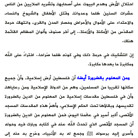
احتلال الأرض وهدم البيوت على أصحابها، وتشريد الملايين من الناس
عشرات السنين ظلما وعدوانا، وقتل الأطفال والشيوخ والنساء،
والاعتداء على الأموال والأعراض وحصار المدن والقرى، وانتهاك حرمة
المقدَّس من الأمكنة والأزمنة.. إلى آخر صنوف وألوان المظالم القائمة
هناك.
إن التشكيك في حرمة ذلك وفي كونه ظلما صُراحا.. افتراءٌ على الله
ومكابرة ما بعدها مكابرة.
ومن المعلوم بالضرورة أيضا:
أن فلسطين أرض إسلامية، وأنَّ جميع
سكانها تقريبا من المسلمين، وهم من الدولة الإسلامية ومن رعاياها،
وأن في فلسطين مقدسات إسلامية من المعلوم من الدين بالضرورة
تقديسها، وبقاؤها تحت الحكم الإسلامي، وأهمُّ هذه المقدسات المسجد
الأقصى، أكبر أسير في عالَمنا اليومَ، فمن المعلوم من الدين بالضرورة
أن المسجد الأقصى الذي تحدث الله عنه في كتابه وبارك فيه وحوله
وأسرى إليه برسوله ﷺ وجمع له به الأنبياء، وعُرِج به منه إلى