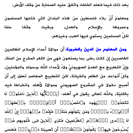
بعد ذلك فيما فعله الخلفاء واتّفق عليه الصحابة من وقف الأرض.
ومعلومٌ أنّ بلاد فلسطين من هذه البلدان التي فتحها المسلمون
وعمروها بالإسلام والعدل، وبقيت وقفا عامّا
لكلّ المسلمين يستوي فيها العربُ وغيرُهم.
ومن المعلوم من الدين بالضرورة:
أن موالاة أعداء الإسلام الظالمين
الغاصبين إن كانت رضى بما يصنعون فهي من الكفر المخرج من الملة،
وإنّ التطبيع مع العدوّ الصهيونيُّ ولاءٌ لأعداء الله ورسوله والمؤمنين،
وكلّ أنواعه من الظلم والخيانة، لكن التطبيع المعاصر تطوّر إلى أن
أصبح دخولا في المشروع الصهيوني وموالاة لأهله وانخراطا فيه
بالكليّة، والله تعالى يقول في أهله: ﴿یَـٰۤأَیُّهَا ٱلَّذِینَ ءَامَنُوا۟ لَا
تَتَّخِذُوا۟ ٱلۡیَهُودَ وَٱلنَّصَـٰرَىٰۤ أَوۡلِیَاۤءَۘ بَعۡضُهُمۡ
أَوۡلِیَاۤءُ بَعۡضࣲۚ وَمَن یَتَوَلَّهُم مِّنكُمۡ فَإِنَّهُۥ مِنۡهُمۡۗ إِنَّ ٱللَّهَ
لَا یَهۡدِی ٱلۡقَوۡمَ ٱلظَّـٰلِمِینَ، فَتَرَى ٱلَّذِینَ فِی قُلُوبِهِم مَّرَضࣱ
یُسَـٰرِعُونَ فِیهِمۡ یَقُولُونَ نَخۡشَىٰۤ أَن تُصِیبَنَا دَاۤىِٕرَةࣱۚ فَعَسَى