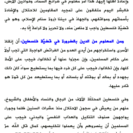
وإعادة أهلها إليها، هذا أمرٌ معلومٌ في شرائع السماء، وقوانين الأرض،
فالبشر اليوم متفقون على تمجيد المقاومين للاحتلال والإشادة
بأسمائهم ومواقفهم، والجهادُ في ديننا ذِروة سنام الإسلام، وهو في
قضيّة فلسطين واجبٌ لا مناصَ منه، ولا تحريرَ ولا كرامةَ إلّا به.
ومن المعلوم من الدين بالضرورة في قضيَّة فلسطين:
أن إنقاذ
الأسرى واستخراجهم من أيدي العدو من الفرائض الواجبة التي تجب أولاً
على حكام المسلمين، وإن عجزوا عنها أو تخاذلوا، فيجب على الأمة
كلها، وإن تخاذلوا، فيجب على كل فرد فيها بما يستطيع سواءً كان ذلك
بجهده أو بماله أو بوقته أو بلسانه أو بما يستطيعه من كل قوة هو
قادر عليها.
وفي فلسطين المحتلّة الآلاف من الرجال والنساء والأطفال والشيوخ،
منهم من يعيش في سجون الاحتلال منذ عشرات السنين ظلما وجورا،
يواجهون صنوف التنكيل والعذاب النفسيّ والبدني، فيجب على
المسلمين أن ينصروهم وأن يعملوا لتخليصهم، كمال قال الله عزّ