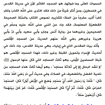
السموات العُلَى وما فوقها، هو المسجد القائم الآن في مدينة القدس
في فلسطين، ومن أنكر شيئاً من ذلك فقد افترى على الله الكذبَ وكفر
كفراً أكبر، مخرجاً من الملة؛ لتكذيبه نصوص الكتاب والسُّنّة الصحيحة
القطعيّة المعلومة، فقد جاء عن النبي صلى الله عليه وسلّم في
الصحيحين وغيرهما من رواية أنس وجابر وأبي سعيد وأبي ذرٍّ وأبي
هريرة وغيرهم رضي الله عنهم الحديث عن المسجد الأقصى
وأنّه بيت المقدس الذي في إيلياءَ، وهي مدينة القدس، جاء ذلك في
أحاديث الإسراء وتحويل القبلة وغير ذلك، فهذا المسجد الأقصى هو
قبلة المسلمين الأولى، وهو ثالث المساجد التي قال عنها الرسول ﷺ:
“لا تشد الرحال إلا إلى ثلاثة مساجد” ، وهو أيضا ثالث هذه المساجد من
ناحية الفضل والتضعيف في الصلاة، وفي حديث أبي ذر رَضِيَ اللَّهُ عَنْهُ،
قَالَ: ” قُلْتُ يَا رَسُولَ اللَّهِ، أَيُّ مَسْجِدٍ وُضِعَ فِي الأَرْضِ أَوَّلَ؟ قَالَ: المَسْجِدُ
الحَرَامُ، قَالَ: قُلْتُ: ثُمَّ أَيٌّ؟ قَالَ المسْجِدُ الأَقْصَى قُلْتُ: كَمْ كَانَ بَيْنَهُمَا؟
قَالَ: أَرْبَعُونَ سَنَةً”.