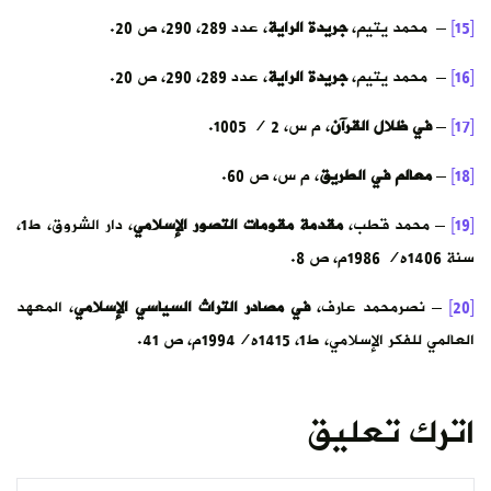
[15]
– محمد يتيم،
جريدة الراية
، عدد 289، 290، ص 20.
[16]
– محمد يتيم،
جريدة الراية
، عدد 289، 290، ص 20.
[17]
–
في ظلال القرآن
، م س، 2 / 1005.
[18]
–
معالم في الطريق
، م س، ص 60.
[19]
– محمد قطب،
مقدمة مقومات التصور الإسلامي
، دار الشروق، ط1،
سنة 1406ه/ 1986م، ص 8.
[20]
– نصرمحمد عارف،
في مصادر التراث السياسي الإسلامي
، المعهد
العالمي للفكر الإسلامي، ط1، 1415ه/1994م، ص 41.
اترك تعليق