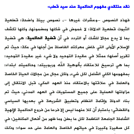
نقد منتقدي مفهوم الحاكمية عند سيد قطب:
فهذه النصوص –وعشرات غيرها -، نصوص بينة واضحة؛ قطعية
الثبوت قطعية الدلالة؛ لا غموض في شكلها ومضمونها، وكلها تكشف
بما لا يدع مجالا للشك أو التردد في أن
قضية الحاكمية
؛ هي قضية
الإسلام الأولى التي خاض معركته الفاصلة من أجلها في مكة؛ حيث تم
تقرير أصلها؛ ممثلا في عقيدة التوحيد ولا شيء غير عقيدة التوحيد؛
بما هي ترسيخ للاعتقاد بألوهية الله وربوبيته؛ وحاكميته ابتداء؛
بمفهومها الكلي الشامل لكل شيء، ولكل مجال من مجالات الحياة الخاصة
والعامة في علاقتها بالاعتقاد منذ العهد المكي، قبل الانتقال إلى
مزاولتها العملية على جميع المستويات في العهد المدني، حيث تم
بناء الدولة وإقامة النظام وتطبيق الشريعة في بعديها السياسي
والقضائي؛ باعتبار أن كلا منهما ليس إلا فرعا من فروع الحاكمية الإلهية
الشاملة الجامعة الناظمة لكل ما بطن وما ظهر من أفعال المكلفين؛ في
كل صغيرة وكبيرة في حياتهم الخاصة والعامة على حد سواء؛ وذلك