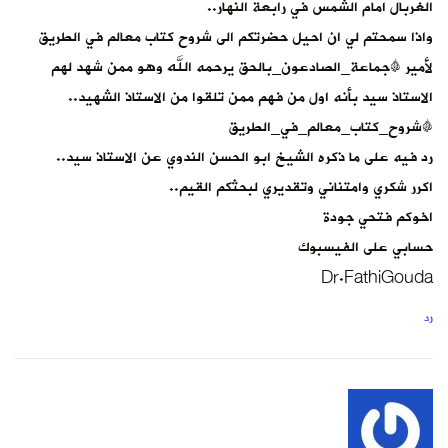
الغربال امام الشمس في رابعة النهار..
واذا سمحتم لي ان احيل حضرتكم الى شروح كتاب معالم في الطريق
لأمير #جماعة_الصادعون_بالحق يرحمه الله وهو ممن شهد لهم
الاستاذ سيد بأنه اول من فهم ممن تلقوا من الاستاذ الشهيد..
#شروح_كتاب_معالم_في_الطريق
رد فيه على ما ذكره الشيخ ابو الحسن الندوي عن الاستاذ سيد..
اكرر شكري وامتناني وتقديري لبحثكم القيم..
اخوكم فتحي جودة
حسابي على الفيسبوك
Dr.FathiGouda
رد