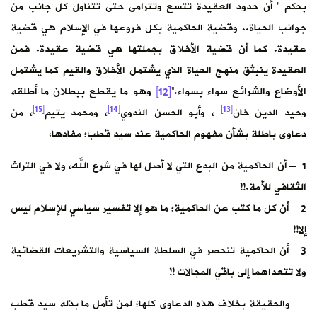
بحكم ” أن حدود العقيدة تتسع وتترامى حتى تتناول كل جانب من
جوانب الحياة.. وقضية الحاكمية بكل فروعها في الإسلام هي قضية
عقيدة. كما أن قضية الأخلاق بجملتها هي قضية عقيدة. فمن
العقيدة ينبثق منهج الحياة الذي يشتمل الأخلاق والقيم كما يشتمل
الأوضاع والشرائع سواء بسواء.”
[12]
وهو ما يقطع ببطلان ما أطلقه
[15]
[14]
[13]
وحيد الدين خان
، وأبو الحسن الندوي
، ومحمد يتيم
، من
دعاوى باطلة بشأن مفهوم الحاكمية عند سيد قطب؛ مفادها:
1 – أن الحاكمية من البدع التي لا أصل لها في شرع الله، ولا في التراث
الثقافي للأمة.!!
2 – أن كل ما كتب عن الحاكمية؛ ما هو إلا تفسير سياسي للإسلام ليس
إلا!!
3 أن الحاكمية تنحصر في السلطة السياسية والتشريعات القضائية
ولا تتعداهما إلى باقي المجالات !!
والحقيقة بخلاف هذه الدعاوى كلها؛ لمن تأمل ما بذله سيد قطب