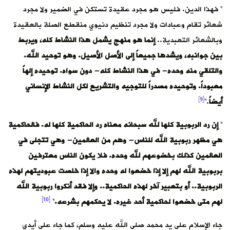
” فهذا الدين. فليس هو مجرد عقيدة تستكن في الضمير ولا مجرد
شعائر تقام وعبادات ولا مجرد تنظيم دنيوي منقطع الصلة بالعقيدة
وبالشعائر التعبدية..
إنما هو منهج يشمل هذا النشاط كله، ويربط
بين جوانبه، ويشدها جميعاً إلى الأصل الأصيل. وهو توحيد الله.
والتلقي منه وحده- في هذا النشاط كله- دون سواه. توحيده إلهاً
معبوداً. وتوحيده مصدراً للتوجيه والتشريع لكل النشاط الإنساني
[9]
أيضاً
.”
”
إن رد الربوبية كلها لله سبحانه معناه رد الحاكمية كلها له. فالحاكمية
هي مظهر ربوبية الله للناس- وهم من العالمين- وهي تتجلى في
العالمين كذلك بخضوعهم لله وحده. فلا يكون الناس معترفين
بربوبية الله لهم إلا إذا خضعوا له وحده والا إذا خلصت عبوديتهم لهذه
الربوبية.. أو بتعبير آخر لهذه الحاكمية.. وإلا فقد أنكروا ربوبية الله
[10]
لهم متى خضعوا لحاكمية أحد غيره. لا يحكمهم بشرعه.
”
جاء الإسلام على يد محمد صلى الله عليه وسلم، كما جاء على أيدي