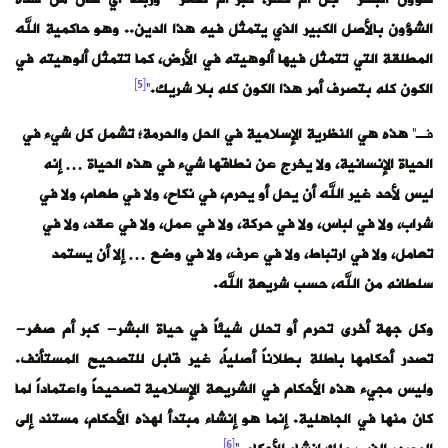
الشؤون بالأصل الكبير الذي يتمثل فيه هذا الدين.. وهو حاكمية الله
المطلقة التي تتمثل فيها ألوهيته في الأرض، كما تتمثل ألوهيته في
[5]
الكون كله بتصرف أمر هذا الكون كله بلا شريك.
“
فـ”
هذه هي النظرية الإسلامية في الحل والحرمة؛ تشمل كل شيء في
الحياة الإنسانية، ولا يخرج عن نطاقها شيء في هذه الحياة … إنه
ليس لأحد غير الله أن يحل أو يحرم، في نكاح، ولا في طعام، ولا في
شراب، ولا في لباس، ولا في حركة، ولا في عمل، ولا في عقد، ولا في
تعامل، ولا في ارتباط، ولا في عرف، ولا في وضع … إلا أن يستمد
سلطانه من الله، حسب شريعة الله.
وكل جهة أخرى تحرم أو تحلل شيئاً في حياة البشر- كبر أم صغر-
تصدر أحكامها باطلة بطلاناً أصلياً، غير قابل للتصحيح المستأنف.
وليس مجيء هذه الأحكام في الشريعة الإسلامية تصحيحاً واعتماداً لما
كان منها في الجاهلية. إنما هو إنشاء مبتدأ لهذه الأحكام، مستند إلى
[6]