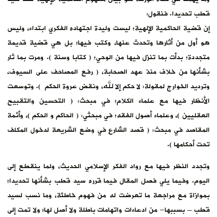
قطب تحديدا. فنقول:
إن قضية الحاكمية الإلهية؛ ليست وليدة اجتهاده الفكري ابتداء، وليس
هو أول من أثارها وتحدث عنها، وكتب فيها؛ بل هي قضية قديمة
متجددة؛ بدأت بما تنزل فيها من الوحي؛ ( كتابا وسنة ). ومرت بما ثار
بشأنها من خلاف منذ عهد الصحابة، ( رفع المصاحف على السيوف،
وترديد الخوارج لمقولة: لا حكم إلا لله، ونقض عروة الحكم ). وتوسعت
الأنظار فيها مع علماء الكلام؛ في مبحث: ( التحسين والتقبيح
العقليين )، وعلماء أصول الفقه؛ في مبحثي: ( الحاكم و الحكم )، وأئمة
المقاصد في مبحث: ( قصد الشارع في وضع الشريعة لدخول المكلف
تحت أحكامها ).
وتجدد النظر فيها مع رواد الفكر الإسلامي الحديث، ولما ينقطع إلى
اليوم. وفيما يلي فصل المقال فيما قرره سيد قطب بشأنها تحديدا؛
بموازاة مع مراجعة ما تعرضت له من فهوم خاطئة، وما نسب لسيد
قطب – بسببها- من ادعاءات واتهامات باطلة ولا أصل لها؛ ولا تمت إلى