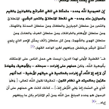
المصدر الذي يملك إنشاء الأحكام
.”
“
إن العبودية لله وحده- متمثلة في تلقي الشرائع والقوانين والقيم
والموازين منه وحده- هي نقطة الانطلاق والتحرر البشري
. الانطلاق
والتحرر من سلطان الجبارين والطغاة، ومن سلطان السدنة والكهنة،
ومن سلطان الأوهام والخرافات، ومن سلطان العرف والعادة، ومن
سلطان الهوى والشهوة. ومن كل سلطان زائف يمثل الإصر الذي يلوي
[7]
أعناق البشر ويخفض جباههم لغير الواحد القهار.”
فـ” القضية الأولى لهذا الدين؛ ليست هي حمل الناس على الاعتقاد
بألوهية الله. ولكن
حملهم على إفراده – سبحانه – بالألوهية، وشهادة
أن لا إله إلا الله، أي إفراده بالحاكمية في حياتهم الأرضية- كما أنهم
مقرّون بحاكميته في نظام الكون
– تحقيقا لقول الله تعالى: ﴿ وَهُوَ
الَّذِي فِي السَّماءِ إِلهٌ وَفِي الْأَرْضِ إِلهٌ.﴾ .. كذلك كانت هي حملهم على أن
الرسول هو وحده المبلغ عن الله ومن ثم الالتزام بكل ما يبلغهم
[8]
إياه…”