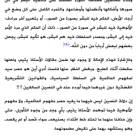
وحده للعالمين معناها: الثورة الشاملة على حاكمية البشر في كل
صورها وأشكالها وأنظمتها وأوضاعها، والتمرد الكامل على كل وضع في
أرجاء الأرض، الحكم فيه للبشر بصورة من الصور.. أو بتعبير آخر مرادف:
الألوهية فيه للبشر في صورة من الصور.. ذلك أن الحكم الذي مردّ الأمر
فيه إلى البشر، ومصدر السلطات فيه هم البشر، هو تأليه للبشر، يجعل
[18]
بعضهم لبعض أرباباً من دون الله.”
وللإشارة فهذه الإحالة لا وجود لها ضمن مقالات الأستاذ يتيم، ولعلها
سقطت أثناء الطبع. وبغض النظر عنها فلست أدري أين هو حصر سيد
لمفهوم الحاكمية في السلطة السياسية، والقوانين التشريعية
القضائية دون غيرهما فيما أورده عنه في النصين السالفين ؟ !!
إن دلالة النصين ليس فيهما ما يفيد حصر مفهوم الحاكمية، ولا مفهوم
الألوهية فيما توهمه الأستاذ يتيم، بأي وجه من وجوه التأويل. حتى
وإن حذفنا منهما ما تحته خط اقتداء بصنيعه، سواء قصد أو لم يقصد،
وهو يستشهد بهما على نقيض مضمونهما.