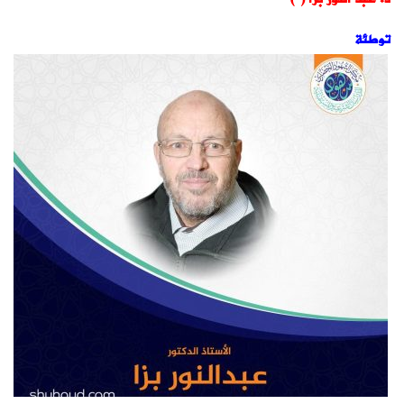
توطئة