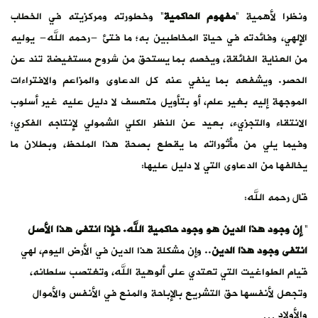
ونظرا لأهمية “
مفهوم الحاكمية
” وخطورته ومركزيته في الخطاب
الإلهي، وفائدته في حياة المخاطبين به؛ ما فتئ -رحمه الله- يوليه
من العناية الفائقة، ويخصه بما يستحق من شروح مستفيضة تند عن
الحصر. ويشفعه بما ينفي عنه كل الدعاوى والمزاعم والافتراءات
الموجهة إليه بغير علم، أو بتأويل متعسف لا دليل عليه غير أسلوب
الانتقاء والتجزيء، بعيد عن النظر الكلي الشمولي لإنتاجه الفكري؛
وفيما يلي من مأثوراته ما يقطع بصحة هذا الملحظ، وبطلان ما
يخالفها من الدعاوى التي لا دليل عليها:
قال رحمه الله:
”
إن وجود هذا الدين هو وجود حاكمية الله. فإذا انتفى هذا الأصل
انتفى وجود هذا الدين
.. وإن مشكلة هذا الدين في الأرض اليوم، لهي
قيام الطواغيت التي تعتدي على ألوهية الله، وتغتصب سلطانه،
وتجعل لأنفسها حق التشريع بالإباحة والمنع في الأنفس والأموال
والأولاد …