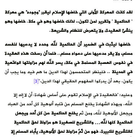
لقد كانت المعركة الأولى التي خاضها الإٍسلام ليقرر “وجوده” هي
معركة
”
الحاكمية
”
وتقرير لمن تكون.. لذلك
خاضها وهو في مكة
.
خاضها وهو
ينشئ العقيدة، ولا يتعرض للنظام والشريعة
.
خاضها
ليثبت في الضمير أن الحاكمية لله وحده لا يدعيها لنفسه
مسلم، ولا يقر مدعيها على دعواه مسلم
..
فلما أن رسخت هذه العقيدة
في نفوس العصبة المسلمة في مكة، يسر الله لهم مزاولتها الواقعية
في المدينة
.. فلينظر المتحمسون لهذا الدين ما هم فيه وما يجب أن
يكون. بعد أن يدركوا المفهوم الحقيقي لهذا الدين.”
[3]
وعليه؛ “فالعقيدة في الإسلام تقوم على أساس شهادة: أن لا إله إلا
الله. وبهذه الشهادة يخلع المسلم من قلبه ألوهية كل أحد من العباد
ويجعل الألوهية لله، ومن ثم
يخلع الحاكمية عن كل أحد ويجعل
الحاكمية كلها لله… والتشريع للصغيرة هو مزاولة لحق الحاكمية
كالتشريع للكبيرة.
فهو من ثَمَّ مزاولة لحق الألوهية، يأباه المسلم إلا