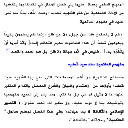
المنهج العلمي بصلة. وفيما يلي فصل المقال في نقدها بما ينقضها
من الأدلة القطعية من فكر الشهيد تحديدا؛ رحمه الله. بدءًا بما نص
عليه في مفهوم الحاكمية.
وهم لا يفعلون هذا عن جهل، ولا عن ظن.. إنما هم يعلمون يقيناً
ويعرفون تماماً، أن هذا الطاغوت محرم التحاكم إليه:﴿ وَقَدْ أُمِرُوا أَنْ
[1]
يَكْفُرُوا بِهِ.﴾ .. فليس في الأمر جهالة ولا ظن. بل هو العمد والقصد.
مفهوم الحاكمية عند سيد قطب:
مصطلح الحاكمية من أهم المصطلحات التي عني بها الشهيد سيد
قطب؛ وأولاها من الاهتمام والبيان والشرح المفصل والكلام المتكرر
عنها؛ ما لا مثيل له في جل ما كتب. وقد بادر إلى تحديد مفهومها
وتوضيحه بما لا مزيد عليه، ولا نظير له، تحت عنوان:
( التصور
الإسلامي والثقافة )؛
بما عبارته:” وفي هذا الفصل نوضح
مدلول ”
الحاكمية “
وعلاقته ” بالثقافة “.