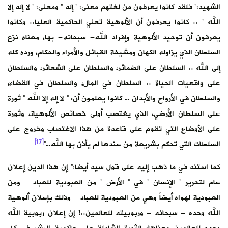
الشهيد:” فلقد كانوا يعرفون من لغتهم معنى: ” إله ” ومعنى: ” لا إله إلا
الله ” .. كانوا يعرفون أن الألوهية تعني الحاكمية العليا.. وكانوا
يعرفون أن توحيد الألوهية وإفراد الله- سبحانه- بها، معناه نزع
السلطان الذي يزاوله الكهان ومشيخة القبائل والأمراء والحكام، ورده كله
إلى الله .. السلطان على الضمائر، والسلطان على الشعائر، والسلطان
على واقعيات الحياة .. السلطان في المال، والسلطان في القضاء،
والسلطان في الأرواح والأبدان .. كانوا يعلمون أن: ” لا إله إلا الله ” ثورة
على السلطان الأرضي، الذي يغتصب أولى خصائص الألوهية، وثورة
على الأوضاع التي تقوم على قاعدة من هذا الاغتصاب وخروج على
[17]
السلطات التي تحكم بشريعة من عندها لم يأذن بها الله..”
كما استند في ما ذهب إليه على قول سيد أيضا:” إن هذا الدين إعلان
عام لتحرير ” الإنسان ” في ” الأرض ” من العبودية للعباد – ومن
العبودية لهواه أيضاً وهي من العبودية للعباد – وذلك بإعلان ألوهية
الله وحده – سبحانه – وربوبيته للعالمين..! إن إعلان ربوبية الله