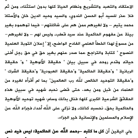
الاعتقاد والتعبد والتشريع ونظام الحياة كلها بدون استثناء، ومن ثم
فلا عذر للسيد أبو الحسن الندوي، والسيد وحيد الدين خان والأستاذ
محمد يتيم – ولا لغيرهم ممن هم على شاكلتهم- فيما توهموه بغير
بينة عن مفهوم الحاكمية عند سيد قطب، وليس لهم – ولا لغيرهم-
من مسوغ لهذا الخطأ العلمي الفادح الواضح، إلا ” إعلان التوبة العلمية
النصوح ” كتابة والتراجع عما صدر عنهم بغير حق في حق رجل أفنى
حياته وقدم روحه في سبيل بيان ” حقيقة الألوهية ” و” حقيقة
الربانية ” و”حقيقة الحاكمية” و”حقيقة العبودية” و”حقيقة الشرك ”
و”حقيقة التوحيد الخالص لله رب العالمين” بما لم أقرأه لغيره من
العلماء من قبل ومن بعد. حتى قضى نحبه شهيد في سبيل هذه
الحقائق الشرعية الكبرى كلها؛ فنال بذلك وسام: شهيد توحيد الألوهية
والحاكمية بحق، نحسبه كذلك، ولا نزكي على الله أحدا، فجزاه الله عن
الإسلام والمسلمين والإنسانية خير الجزاء.
ولي اليقين أن
كل ما كتبه –رحمه الله عن الحاكمية؛ ليس فيه نص