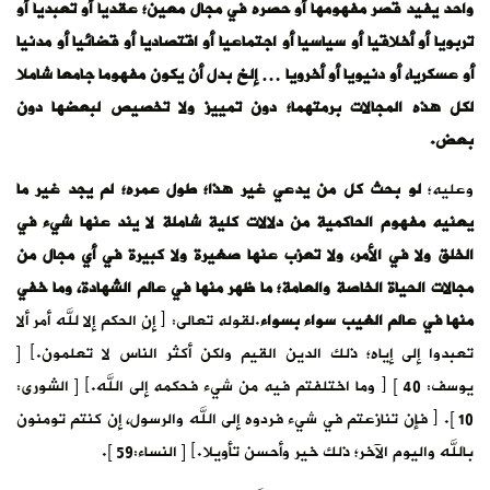
واحد يفيد قصر مفهومها أو حصره في مجال معين؛ عقديا أو تعبديا أو
تربويا أو أخلاقيا أو سياسيا أو اجتماعيا أو اقتصاديا أو قضائيا أو مدنيا
أو عسكريا، أو دنيويا أو أخرويا … إلخ بدل أن يكون مفهوما جامعا شاملا
لكل هذه المجالات برمتهما؛ دون تمييز ولا تخصيص لبعضها دون
بعض.
وعليه؛
لو بحث كل من يدعي غير هذا؛ طول عمره؛ لم يجد غير ما
يعنيه مفهوم الحاكمية من دلالات كلية شاملة لا يند عنها شيء في
الخلق ولا في الأمر، ولا تعزب عنها صغيرة ولا كبيرة في أي مجال من
مجالات الحياة الخاصة والعامة؛ ما ظهر منها في عالم الشهادة، وما خفي
منها في عالم الغيب سواء بسواء
.لقوله تعالى: ﴿ إِنِ الحكم إلا لله أمر ألا
تعبدوا إلى إياه؛ ذلك الدين القيم ولكن أكثر الناس لا تعلمون.﴾ [
يوسف: 40 ] ﴿ وما اختلفتم فيه من شيء فحكمه إلى الله.﴾ [ الشورى:
10 ]. ﴿ فإن تنازعتم في شيء فردوه إلى الله والرسول، إن كنتم تومنون
بالله واليوم الآخر؛ ذلك خير وأحسن تأويلا.﴾ [ النساء:59 ].