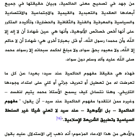
من جهد في تصحيح معنى الحاكمية، وبيان حقيقتها في جميع
أبعادها العقدية والتعبدية والقيمية والاجتماعية والاقتصادية
والسياسية والمعرفية والفنية والثقافية والحضارية؛ وتأكيده المتكرر
على أنها أخص خصائص الألوهية، وأنها هي عين شهادة أن لا إله إلا
الله وأن محمدا رسول الله. أو قل بعبارة أخرى هي؛ شهادة أن لا حاكم
إلا الله، ولا معبود بحق سواه، ولا مبلغ لحكمه سبحانه إلا رسوله محمد
صلى الله عليه وآله وسلم دون سواه.
فهذه هي حقيقة مفهوم الحاكمية عند سيد؛ بعيدا عن كل ما
تعرضت له من تعطيل أو تحريف جزئي أو كلي على امتداد وجودها
التاريخي. وهنا نتساءل كيف يسمح الأستاذ محمد يتيم لنفسه –
وغيره ممن انتقدوا مفهوم الحاكمية عند سيد- أن يقول: ”
مفهوم
الحاكمية – بل الألوهية – عند سيد لا تعني شيئا غير السلطة
[16]
السياسية وتطبيق الشريعة الإسلامية
.”
والأدهى من هذا الادعاء المزعوم؛ أنه ذهب إلى الاستدلال عليه بقول