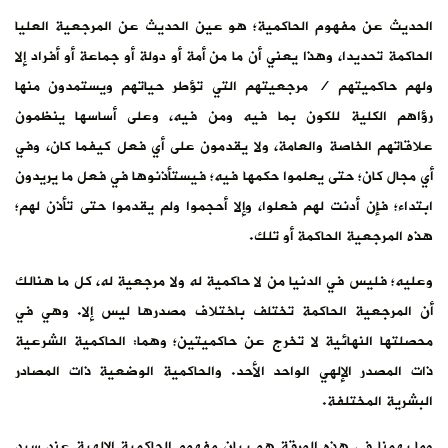
الحديث عن مفهوم الحاكمية؛ هو عين الحديث عن المرجعية العليا
الحاكمة تحديدا، وهذا يعني أن ما من أمة أو دولة أو جماعة أو أفراد إلا
ولهم حاكميتهم / مرجعيتهم التي تؤطر حياتهم ويستمدون منها
رؤاهم الكلية للكون بما فيه ومن فيه، وعلى أساسها ينظمون
علاقاتهم الخاصة والعامة، ولا يقدمون على أي فعل كيفما كان، وفي
أي مجال كان؛ حتى يعلموا حكمها فيه؛ فيستأذنوها في فعل ما يريدون
ابتداء؛ فإن أدنت لهم فعلوا، وإلا أحجموا ولم يقدموا حتى تأذن لهم؛
هذه المرجعية الحاكمة أو تلك.
وعليه؛ فليس في الدنيا من لا حاكمية له ولا مرجعية له، كل ما هنالك
أن المرجعية الحاكمة تختلف باختلاف مصدرها ليس إلا. وهي في
محصلتها النهائية لا تخرج عن حاكميتين؛ وهما: الحاكمية الشرعية
ذات المصدر الإلهي الواحد الأحد. والحاكمية الوضعية ذات المصادر
البشرية المختلفة.
وما يهمنا في هذه الورقة هو بيان مفهوم الحاكمية الإلهية عند سيد