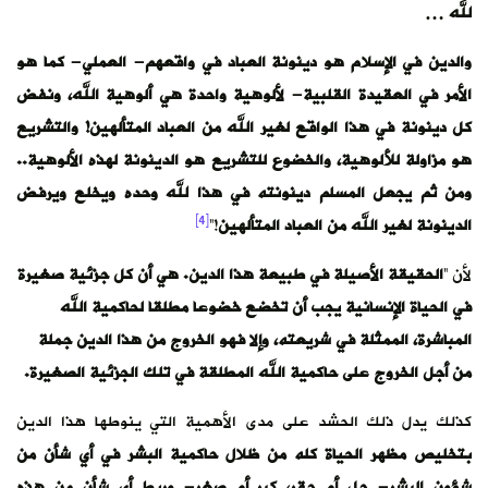
لله …
والدين في الإسلام هو دينونة العباد في واقعهم- العملي- كما هو
الأمر في العقيدة القلبية- لألوهية واحدة هي ألوهية الله، ونفض
كل دينونة في هذا الواقع لغير الله من العباد المتألهين! والتشريع
هو مزاولة للألوهية، والخضوع للتشريع هو الدينونة لهذه الألوهية..
ومن ثم يجعل المسلم دينونته في هذا لله وحده ويخلع ويرفض
[4]
الدينونة لغير الله من العباد المتألهين
!”
لأن “
الحقيقة الأصيلة في طبيعة هذا الدين. هي أن كل جزئية صغيرة
في الحياة الإنسانية يجب أن تخضع خضوعا مطلقا لحاكمية الله
المباشرة، الممثلة في شريعته، وإلا فهو الخروج من هذا الدين جملة
من أجل الخروج على حاكمية الله المطلقة في تلك الجزئية الصغيرة.
كذلك يدل ذلك الحشد على مدى الأهمية التي ينوطها هذا الدين
بتخليص مظهر الحياة كله من ظلال حاكمية البشر في أي شأن من
شؤون البشر- جل أم حقر، كبر أم صغر- وربط أي شأن من هذه