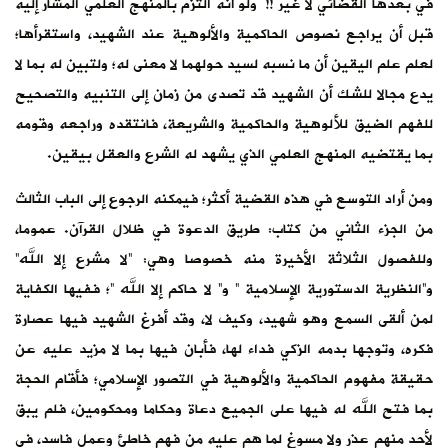
في بعدها القضائي لا غير !! ولو أنه التزم بالمنهج العلمي المشار إليه
قبل أن يراجع نصوص الحاكمية والألوهية عند الشهيد، واستقرأها؛
لعلم علم اليقين أن ما نسبه لسيد حولهما لا معنى له؛ ولتبين له بما لا
يدع مجالا للشك أن الشهيد قد تصدى من زمان إلى التنبيه والتصحيح
للفهم الضيق للألوهية والحاكمية والشريعة، فانتقده وراجعه وقومه
بما يقتضيه المنهج العلمي الذي يشهد له الشرع والعقل بيقين.
ومن أراد التوسع في هذه القضية أكثر؛ فيمكنه الرجوع إلى الباب الثالث
من الجزء الثاني من كتاب: طريق الدعوة في ظلال القرآن. عموما،
وللفصول الثلاثة الأخيرة منه خصوصا وهي: “لا مشرع إلا الله”
و”النظرية الدستورية الإسلامية ” و” لا حاكم إلا الله “؛ ففيها الكفاية
لمن ألقى السمع وهو شهيد، وكيف لا، وقد أفرغ الشهيد فيها عصارة
فكره، وتوجها بدمه الزكي فداء لها، فأبان فيها بما لا مزيد عليه عن
حقيقة مفهوم الحاكمية والألوهية في التصور الإسلامي؛ فأقام الحجة
بما فتح الله له فيها على الجميع دعاة وحكاما ومحكومين، فلم يبق
لأحد منهم عذر ولا مسوغ لما هم عليه من فهم خاطئ وعمل فاسد، في