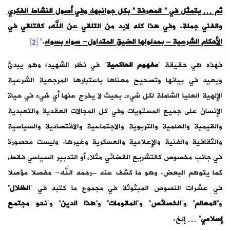
ثم … يتمثل في ” المعرفة ” بكل جوانبها، وفي أصول النشاط الفكري
والفني جملة. وفي هذا كله لابد من التلقي عن الله، كالتلقي في
الأحكام الشرعية – بمدلولها الضيق المتداول- سواء بسواء
.”
[2]
فهذه هي حقيقة “
مفهوم الحاكمية
” في نظر الشهيد؛ وهو يبدئ
ويعيد في بيانها وتصحيح معناها باعتبارها المرجعية الشرعية
الإلهية العليا الشاملة لكل شيء، بحيث لا يخرج عنها أي شيء في حياة
الإنسان على جميع المستويات وفي كل المجالات العقدية والتعبدية
والقيمية والعلمية والتربوية والاجتماعية والاقتصادية والسياسية
والثقافية والفنية والإعلامية والعسكرية وغيرها. وليست محصورة
في جانب مخصوص كالتشريع القضائي مثلا، أو التدبير السياسي فقط،
كما يتوهم البعض. وهو ما كشف عنه –رحمه الله- مفصلا مؤصلا
في عشرات النصوص المبثوثة في مجموع ما كتبه في “
الظلال
”
و”
المعالم
” و”
الخصائص
” و”
المقومات
” و”
هذا الدين
” و”
نحو مجتمع
إسلامي
” … إلخ.