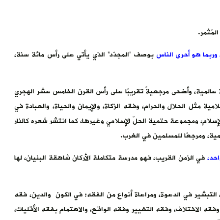
لمُثمر.
 في القرن مرّة،
وربما هو أحرى الناسِ بوصف “المجدّد” الذي يأتي على رأس مائة سنة،
 عالمية، وأضحى مرجعيةً تقريبًا على رأس القرن الخامس عشر الهجري
لامية مثل الحلال والحرام، وفقه الزكاة، والإيمان والحياة، والعبادة في
إسلام، ومجموعة حتمية الحلّ الإسلامي وغيرها، كما انتشر شعره كالنار
امية، ومرجعًا للمسلمين في الغرب.
حد،
في الزمن القريب، فهو مدرسة متكاملة الأركان شاهقة البنيان، لها
لتبشير في الدعوة، ومراعاة أنواع من الفقه؛ في الكون والدين، فقه
وفقه الاختلاف، وفقه التغيير وفقه الواقع، والاهتمام بفقه الأقليات،