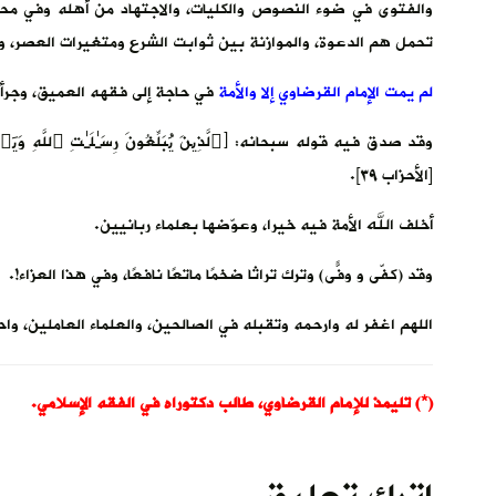
والفتوى في ضوء النصوص والكليات، والاجتهاد من أهله وفي محلّة
تحمل هم الدعوة، والموازنة بين ثوابت الشرع ومتغيرات العصر، وغي
لم يمت الإمام القرضاوي إلا والأمة
في حاجة إلى فقهه العميق، وجرأته
وقد صدق فيه قوله سبحانه: ﴿ٱلَّذِینَ یُبَلِّغُونَ رِسَـٰلَـٰتِ ٱللَّهِ وَیَخ
[الأحزاب ٣٩].
أخلف الله الأمة فيه خيرا، وعوّضها بعلماء ربانيين.
وقد (كفّى و وفّى) وترك تراثًا ضخمًا ماتعًا نافعًا، وفي هذا العزاء!.
اللهم اغفر له وارحمه وتقبله في الصالحين، والعلماء العاملين، و
(*) تليمذ للإمام القرضاوي، طالب دكتوراه في الفقه الإسلامي.