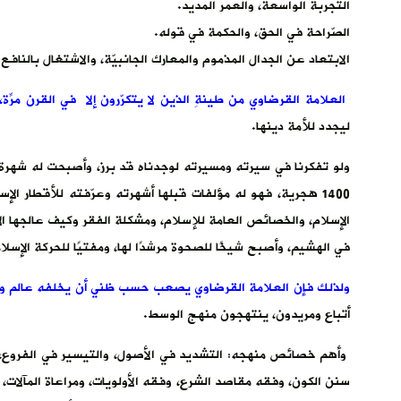
التجربة الواسعة، والعمر المديد.
الصّراحة في الحق، والحكمة في قوله.
الابتعاد عن الجدال المذموم والمعارك الجانبيّة، والاشتغال بالنافع ا
العلامة القرضاوي من طينةِ الذين لا يتكرّرون إلا
ليجدد للأمة دينها.
ولو تفكرنا في سيرته ومسيرته لوجدناه قد برز، وأصبحت له شهرة
1400 هجرية، فهو له مؤلفات قبلها أشهرته وعرّفته للأقطار الإس
الإسلام، والخصائص العامة للإسلام، ومشكلة الفقر وكيف عالجها ال
في الهشيم، وأصبح شيخًا للصحوة مرشدًا لها، ومفتيًا للحركة الإسل
ولذلك فإن العلامة القرضاوي يصعب حسب ظني أن يخلفه عالم وا
أتباع ومريدون، ينتهجون منهج الوسط.
وأهم خصائص منهجه: التشديد في الأصول، والتيسير في الفروع، ا
سنن الكون، وفقه مقاصد الشرع، وفقه الأولويات، ومراعاة المآلات، 