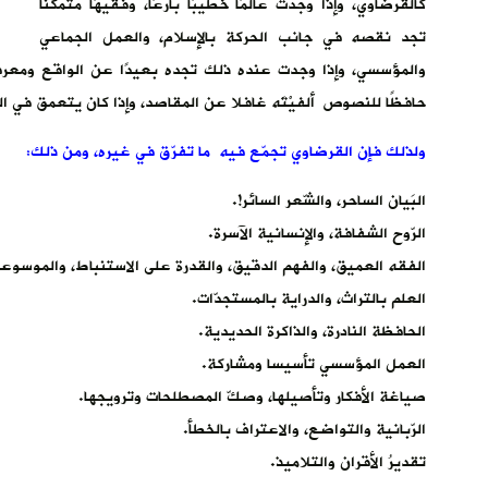
كالقرضاوي، وإذا وجدت عالمًا خطيبًا بارعًا، وفقيهًا متمكّنًا
تجد نقصه في جانب الحركة بالإسلام، والعمل الجماعي
والمؤسسي، وإذا وجدت عنده ذلك تجده بعيدًا عن الواقع ومعرفة 
حافظًا للنصوص ألفيْتَه غافلا عن المقاصد، وإذا كان يتعمق في 
ولذلك فإن القرضاوي تجمّع فيه ما تفرّق في غيره، ومن ذلك:
البَيان الساحر، والشّعر السائر!.
الرّوح الشفافة، والإنسانية الآسرة.
الفقه العميق، والفهم الدقيق، والقدرة على الاستنباط، والموسوعي
العلم بالتراث، والدراية بالمستجدّات.
الحافظة النادرة، والذاكرة الحديدية.
العمل المؤسسي تأسيسا ومشاركة.
صياغة الأفكار وتأصيلها، وصكّ المصطلحات وترويجها.
الرّبانية والتواضع، والاعتراف بالخطأ.
تقديرُ الأقران والتلاميذ.