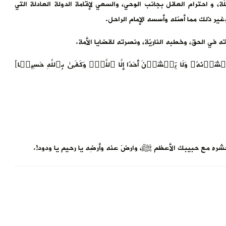
، و احترام العقل بجانب الوحي، والسعي لإقامة الدولة العادلة التي
ر ذلك مما أصّله وأسسه الإمام الراحل.
 في الحق، وخطبه الناريّة، ونصرته لقضايا الأمة.
ۡشَوۡنَهُۥ وَلَا یَخۡشَوۡنَ أَحَدًا إِلَّا ٱللَّهَۗ وَكَفَىٰ بِٱللَّهِ حَسِیبࣰا﴾
احشره مع حبيبك الأعظم ﷺ، وارضَ عنه وأرضِه يا رحيم يا ودود!.