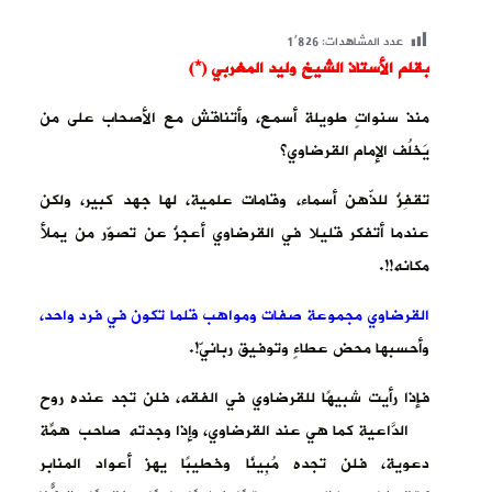
عدد المشاهدات:
1٬826
بقلم الأستاذ الشيخ وليد المغربي (*)
منذ سنواتٍ طويلة أسمع، وأتناقش مع الأصحاب على من
يَخلُف الإمام القرضاوي؟
تقفِزُ للذّهن أسماء، وقامات علمية، لها جهد كبير، ولكن
عندما أتفكر قليلا في القرضاوي أعجزُ عن تصوّر من يملأ
مكانه!!.
القرضاوي مجموعة صفات ومواهب قلما تكون في فرد واحد،
وأحسبها محض عطاءٍ وتوفيق ربانيّ!.
فإذا رأيت شبيهًا للقرضاوي في الفقه، فلن تجد عنده روح
الدّاعية كما هي عند القرضاوي، وإذا وجدتَه صاحب همّةٍ
دعوية، فلن تجده مُبِينًا وخطيبًا يهز أعواد المنابر