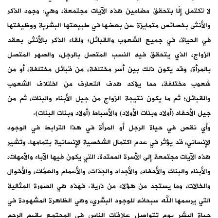
لا تكتمل إلّا بتحقق مضامين هذه الآيات مجتمعة، وهي: وجود الذكر
والأنثى بخصائص متمايزة عن بعضها في طبيعتها البشرية ووظيفتها
في الحياة، في جميع الشعوب والقبائل؛ ولقاء الذكر بالأنثى بعقد
الزواج، الذي يتحقق فيه النسب المتصل بالرجل، والصهر المتصل
بالمرأة، وقد يكون ذلك بين أسر مختلفة، من قبائل مختلفة، أو من
شعوب مختلفة، مما يؤكد هدف التعارف من اختلاف الشعوب
والقبائل؛ ثم ما يكون نتيجة الزواج من جيل الأبناء والبنات، ثم من
جيل الأحفاد (أولاد وبنات الأولاد) والأسباط (أولاد وبنات البنات).
وأي نقص في حياة الرجل أو المرأة في هذا الترابط في الوجود
الإنساني، قد يؤثر في عدم اكتمال الشخصية الإنسانية بتمامها. وتشير
هذه الآيات مجتمعة إلى الأسرة الممتدة، التي يكون فيها الآباء والأمهات،
والأبناء والبنات والأحفاد، والأجداد والجدّات، والأعمام والعمَّات، والأخوال
والخالات، وما يستجد من هؤلاء من ذرية. فهذه هي الصورة المثالية
التي يرسمها الله سبحانه للوجود البشري، وهي الظاهرة المشهودة في
حياة البشر يوم تتواصل علاقات الناس في المجتمع بقيم الرحم