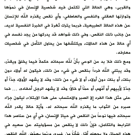
والقربى. وهي الحالة التي تكتمل فيه شخصية الإنسان في نموّها
وتوازنها العقلي والنفسي والعاطفي. وأي نقص يقدّره الله للإنسان
عن هذه الحالة الطبيعية، فربما يترك ثغرة في الخبرة النفسية لديه،
من جانب ذلك النقص. وفي ذلك شواهد قد يدركها من يجد نفسه في
أي حالة من هذه الحالات، ويكتشفها من يحاول التأمل في شخصيات
معارفه.
ومع ذلك فلا بد من الوعي بأنَّ لله سبحانه حكمةً فيما يخلق ويقدِّر،
وقد يبتلي الله فرداً بنقص في شيء من ذلك، فيكون له أولاد دون
بنات، أو بنات دون أولاد، أو لا شيء من ذلك؛ وقد لا يشهد الأولاد جدَّاً أو
جدَّة لأبيهم أو أمُّهم، أو عمَّاً أو خالاً؛ وقد لا يشهد الرجل أحفاده، … فما
على مثل هذا الفرد إلا الصبر والاحتساب على هذا الابتلاء، ليكون جزاء
صبره من الثواب ما يقدّره الله سبحانه له. وأيّة حالة يقدر الله
سبحانه فيها نوعاً من النقص في حياة الإنسان، في أي من عناصر هذا
الترابط والتكامل، فإنَّ ذلك لا ينقص من مسؤوليته عن سعيه في
هذه الحياة، ولا يجعله أقل شأناً من غيره، وربَّما يعوِّض الله النقص