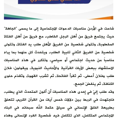
شاعت في الأردن مناسبات الدعوات الاجتماعية إلى ما يسمى “الجاهة”
حيث يجتمع فريق من أهل الرجل الخاطب، مع فريق من أهل الفتاة
المخطوبة، وتتولى شخصية من الفريق الأهل طلب يد الفتاة، وتتولى
شخصية من الفريق الثاني تلبية الطلب، ويتحدث كل منهما بما يراه
مناسباً من حديث اجتماعي أو سياسي، وتتكرر في هذه المناسبات
الاستشهاد ببعض الآيات القرآنية والأحاديث النبوية، ويقولون: فلان
طلب وفلان أعطى. ثم تُقرأ الفاتحة، ثم تُشرب القهوة، وتُقدّم حلوى
الكنافة، ثم ينفضّ الجمع.
وقد طلب إليّ في إحدى هذه المناسبات أن أكون المتحدث الذي يطلب،
فاجتهدت في الربط بين دلالات خمس آيات من القرآن الكريم، تتعلق
بطبيعة الخلق الإنساني في سياق حكمة الله سبحانه في البناء
الاجتماعي المتكامل، الذي تتكامل فيه شخصية الفرد الإنساني وهذه