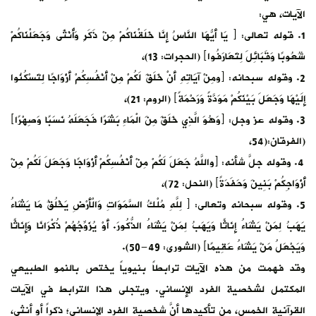
الآيات، هي:
1. قوله تعالى: ﴿ يَا أَيُّهَا النَّاسُ إِنَّا خَلَقْنَاكُمْ مِنْ ذَكَرٍ وَأُنْثَى وَجَعَلْنَاكُمْ
شُعُوبًا وَقَبَائِلَ لِتَعَارَفُوا﴾ (الحجرات: 13)،
2. وقوله سبحانه: ﴿ومِنْ آيَاتِهِ أَنْ خَلَقَ لَكُمْ مِنْ أَنْفُسِكُمْ أَزْوَاجًا لِتَسْكُنُوا
إِلَيْهَا وَجَعَلَ بَيْنَكُمْ مَوَدَّةً وَرَحْمَةً﴾ (الروم: 21)،
3. وقوله عز وجل: ﴿وَهُوَ الَّذِي خَلَقَ مِنَ الْمَاءِ بَشَرًا فَجَعَلَهُ نَسَبًا وَصِهْرًا﴾
(الفرقان:(54،
4. وقوله جلّ شأنه: ﴿وَاللَّهُ جَعَلَ لَكُمْ مِنْ أَنْفُسِكُمْ أَزْوَاجًا وَجَعَلَ لَكُمْ مِنْ
أَزْوَاجِكُمْ بَنِينَ وَحَفَدَةً﴾ (النحل: 72)،
5. وقوله سبحانه وتعالى: ﴿ لِلَّهِ مُلْكُ السَّمَوَاتِ وَالْأَرْضِ يَخْلُقُ مَا يَشَاءُ
يَهَبُ لِمَنْ يَشَاءُ إِنَاثًا وَيَهَبُ لِمَنْ يَشَاءُ الذُّكُورَ. أَوْ يُزَوِّجُهُمْ ذُكْرَانًا وَإِنَاثًا
وَيَجْعَلُ مَنْ يَشَاءُ عَقِيمًا﴾ (الشورى: 49-50).
وقد فهمت من هذه الآيات ترابطاً بنيوياً يختص بالنمو الطبيعي
المكتمل لشخصية الفرد الإنساني. ويتجلى هذا الترابط في الآيات
القرآنية الخمس، من تأكيدها أنَّ شخصية الفرد الإنساني؛ ذكراً أو أنثى،