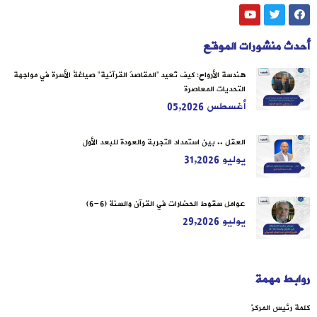
أحدث منشورات الموقع
هندسة الأرواح: كيف تُعيد “المقاصدُ القرآنية” صياغةَ الأسرة في مواجهة
التحديات المعاصرة
أغسطس 05,2026
العقل .. بين استمداد التجربة والعودة للبعد الأول
يوليو 31,2026
عوامل سقوط الحضارات في القرآن والسنة (6-6)
يوليو 29,2026
روابط مهمة
كلمة رئيس المركز