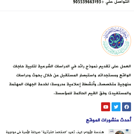
التواصل علي +905539663193
العمل على تقديم نموذج رائد في الدراسات الشرعية لتلبية حاجات
الواقع ومستجداته واستبصار المستقبل من خلال بحوث ودراسات
منهجية متخصصة، وأنشطة إعلامية مدروسة؛ لخدمة الجهات المهتمة
والمستفيدة؛ وفق القيم الحاكمة للمؤسسة.
أحدث منشورات الموقع
هندسة الأرواح: كيف تُعيد “المقاصدُ القرآنية” صياغةَ الأسرة في مواجهة